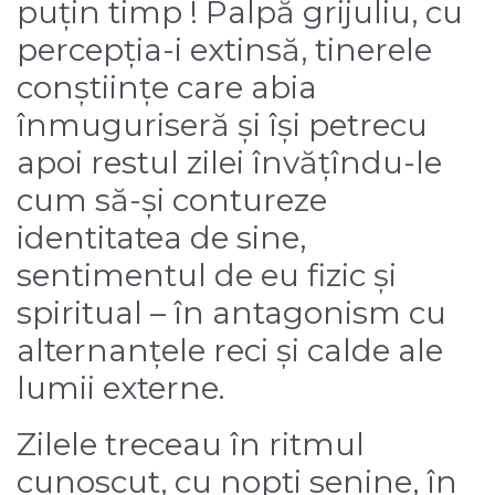
puțin timp ! Palpă grijuliu, cu
percepția-i extinsă, tinerele
conștiințe care abia
înmuguriseră și își petrecu
apoi restul zilei învățîndu-le
cum să-și contureze
identitatea de sine,
sentimentul de eu fizic și
spiritual – în antagonism cu
alternanțele reci și calde ale
lumii externe.
Zilele treceau în ritmul
cunoscut, cu nopți senine, în