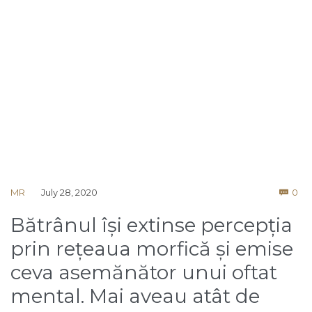
Co
MR
July 28, 2020
0

Bătrânul își extinse percepția
prin rețeaua morfică și emise
ceva asemănător unui oftat
mental. Mai aveau atât de