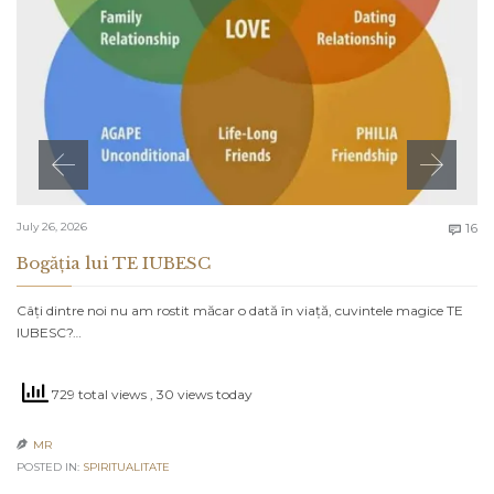
C
July 26, 2026
16

Bogăția lui TE IUBESC
Câți dintre noi nu am rostit măcar o dată în viață, cuvintele magice TE
IUBESC?…
729 total views
, 30 views today
MR

POSTED IN:
SPIRITUALITATE