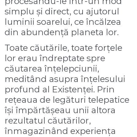
procesându-le într-un mod
simplu și direct, cu ajutorul
luminii soarelui, ce încălzea
din abundență planeta lor.
Toate căutările, toate forțele
lor erau îndreptate spre
căutarea înțelepciunii,
meditând asupra înțelesului
profund al Existenței. Prin
rețeaua de legături telepatice
își împărtășeau unii altora
rezultatul căutărilor,
înmagazinând experiența