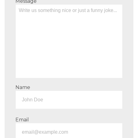
Message
Name
Email