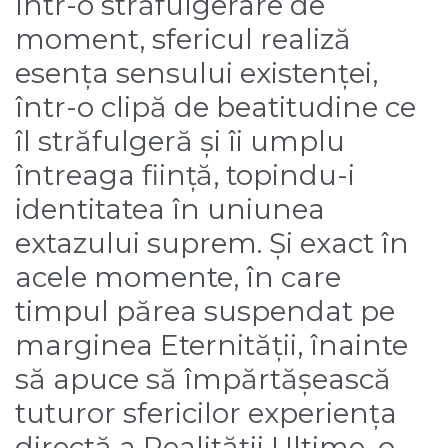
într-o străfulgerare de
moment, sfericul realiză
esența sensului existenței,
într-o clipă de beatitudine ce
îl străfulgeră și îi umplu
întreaga ființă, topindu-i
identitatea în uniunea
extazului suprem. Și exact în
acele momente, în care
timpul părea suspendat pe
marginea Eternității, înainte
să apuce să împărtășească
tuturor sfericilor experiența
directă a Realității Ultime, o