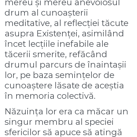
mereu și mereu anevoiosul
drum al cunoașterii
meditative, al reflecției tăcute
asupra Existenței, asimilând
încet lecțiile inefabile ale
tăcerii smerite, refăcând
drumul parcurs de înaintașii
lor, pe baza semințelor de
cunoaștere lăsate de aceștia
în memoria colectivă.
Năzuința lor era ca măcar un
singur membru al speciei
sfericilor să apuce să atingă