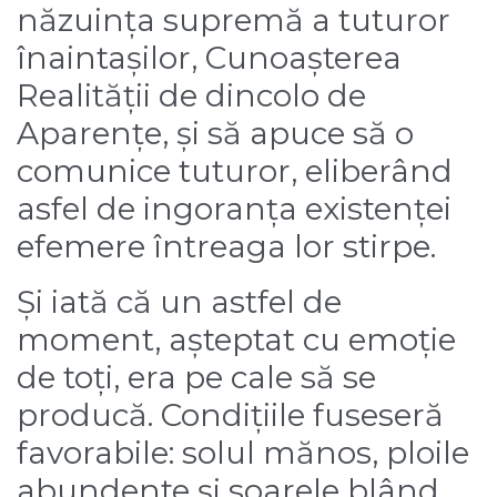
năzuința supremă a tuturor
înaintașilor, Cunoașterea
Realității de dincolo de
Aparențe, și să apuce să o
comunice tuturor, eliberând
asfel de ingoranța existenței
efemere întreaga lor stirpe.
Și iată că un astfel de
moment, așteptat cu emoție
de toți, era pe cale să se
producă. Condițiile fuseseră
favorabile: solul mănos, ploile
abundente și soarele blând,