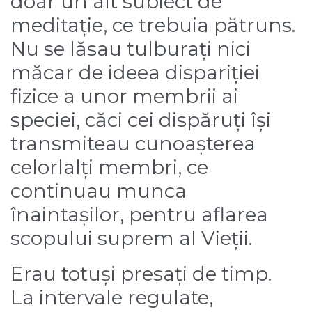
doar un alt subiect de
meditație, ce trebuia pătruns.
Nu se lăsau tulburați nici
măcar de ideea dispariției
fizice a unor membrii ai
speciei, căci cei dispăruți își
transmiteau cunoașterea
celorlalți membri, ce
continuau munca
înaintașilor, pentru aflarea
scopului suprem al Vieții.
Erau totuși presați de timp.
La intervale regulate,