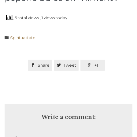
6 total views
, 1 views today
Category

Spiritualitate

Share

Tweet

+1
Write a comment: