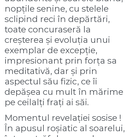
nopțile senine, cu stelele
sclipind reci în depărtări,
toate concuraseră la
creșterea și evoluția unui
exemplar de excepție,
impresionant prin forța sa
meditativă, dar și prin
aspectul său fizic, ce îi
depășea cu mult în mărime
pe ceilalți frați ai săi.
Momentul revelației sosise !
În apusul roșiatic al soarelui,