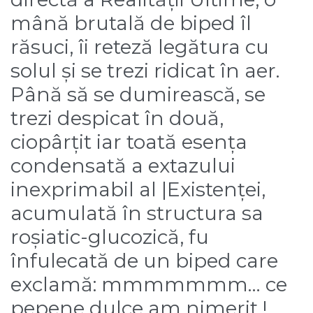
mână brutală de biped îl
răsuci, îi reteză legătura cu
solul și se trezi ridicat în aer.
Până să se dumirească, se
trezi despicat în două,
ciopârțit iar toată esența
condensată a extazului
inexprimabil al |Existenței,
acumulată în structura sa
roșiatic-glucozică, fu
înfulecată de un biped care
exclamă: mmmmmmm… ce
pepene dulce am nimerit !