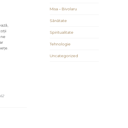
Misa – Bivolaru
Sănătate
ează,
oții
Spiritualitate
 ne
ar
Tehnologie
nețe.
Uncategorized
COMMENTS
62