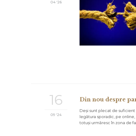
04 '26
16
Din nou despre pa
Deși sunt plecat de suficient 
09 '24
legătura sporadic, pe online, 
totuși urmăresc în zona de fa