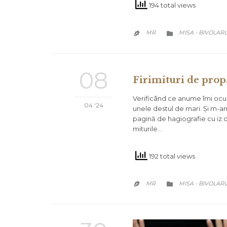
194 total views
CATEGORY
MR
MISA - BIVOLAR


08
Firimituri de pro
Verificând ce anume îmi ocu
04 '24
unele destul de mari. Și m-am 
pagină de hagiografie cu iz
miturile…
192 total views
CATEGORY
MR
MISA - BIVOLAR

