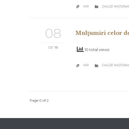
CATEGORY
MR
CAUZE NAŢIONA


08
Mulţumiri celor de 
03 '18
10 total views
CATEGORY
MR
CAUZE NAŢIONA


Page 0 of 2