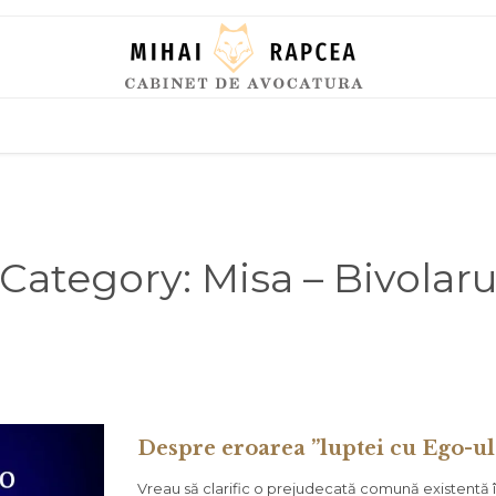
Skip
to
content
Category:
Misa – Bivolar
Despre eroarea ”luptei cu Ego-ul
Vreau să clarific o prejudecată comună existentă 