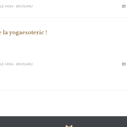
LE
MISA - BIVOLARU

,
la yogaesoteric !
LE
MISA - BIVOLARU

,