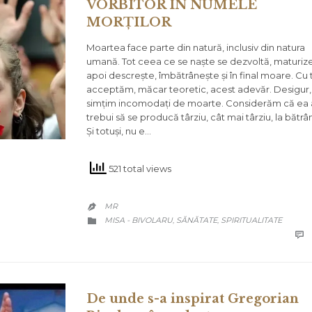
VORBITOR ÎN NUMELE
MORȚILOR
Moartea face parte din natură, inclusiv din natura
umană. Tot ceea ce se naște se dezvoltă, maturiz
apoi descrește, îmbătrânește și în final moare. Cu t
acceptăm, măcar teoretic, acest adevăr. Desigur,
simțim incomodați de moarte. Considerăm că ea 
trebui să se producă târziu, cât mai târziu, la bătrâ
Și totuși, nu e…
521 total views
MR

CATEGORY
MISA - BIVOLARU
SĂNĂTATE
SPIRITUALITATE
,
,


De unde s-a inspirat Gregorian