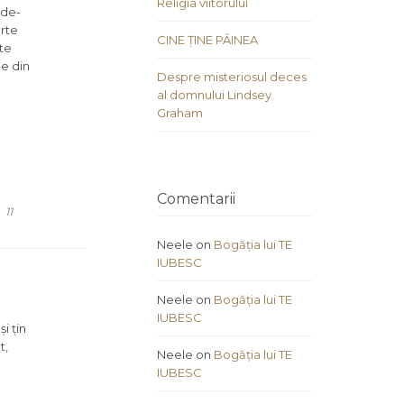
Religia viitorului
 de-
arte
CINE ȚINE PÂINEA
te
le din
Despre misteriosul deces
al domnului Lindsey
Graham
Comentarii
COMMENTS
11
Neele
on
Bogăția lui TE
IUBESC
Neele
on
Bogăția lui TE
IUBESC
i țin
t,
Neele
on
Bogăția lui TE
IUBESC