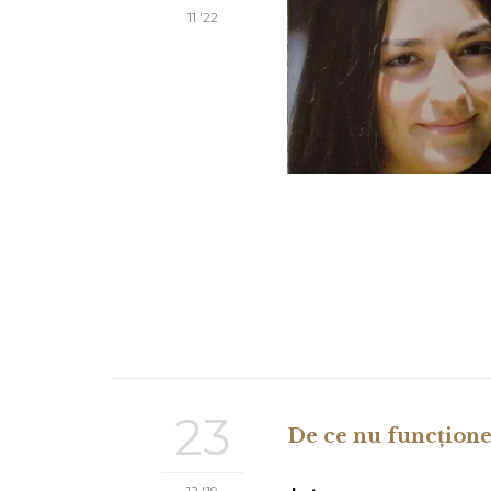
11 '22
23
De ce nu funcțione
12 '19