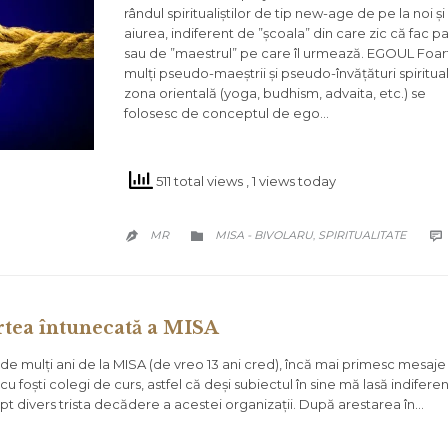
rândul spiritualiștilor de tip new-age de pe la noi și
aiurea, indiferent de ”școala” din care zic că fac p
sau de ”maestrul” pe care îl urmează. EGOUL Foar
mulți pseudo-maeștrii și pseudo-învățături spiritua
zona orientală (yoga, budhism, advaita, etc.) se
folosesc de conceptul de ego…
511 total views
, 1 views today
CATEGORY
MR
MISA - BIVOLARU
SPIRITUALITATE

,


rtea întunecată a MISA
de mulți ani de la MISA (de vreo 13 ani cred), încă mai primesc mesaje ș
cu foști colegi de curs, astfel că deși subiectul în sine mă lasă indiferen
pt divers trista decădere a acestei organizații. După arestarea în…