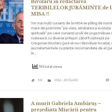
Bivolaru în redactarea
TERIBILELOR JURĂMINTE de l
MISA ?!
Tot mai mulți cursanți de la MISA se plâng de numă
mare de jurăminte ”pe viața, sănătatea și evoluția
spirituală” pe care cursanții școlii de yoga trebuie 
rostească cu diverse prilejuri: când îl vizitează pe
Gregorian Bivolaru (jură să nu-i dezvăluie locația),
iau tratamentele cu plante recomandate de el (ju
le…
193 total views
CATEGORY
MR
MISA - BIVOLARU



A murit Gabriela Ambăruș –
președinta Mișcării pentru