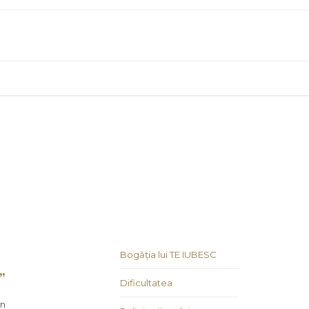
u
Bogăția lui TE IUBESC
”
Dificultatea
în