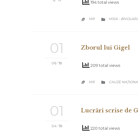
194 total views
CATEGORY
MR
MISA - BIVOLAR


01
Zborul lui Gigel
06 '18
209 total views
CATEGORY
MR
CAUZE NAŢIONA


01
Lucrări scrise de 
04 '18
220 total views