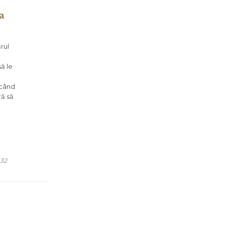
a
rul
să le
 când
ră să
COMMENTS
32