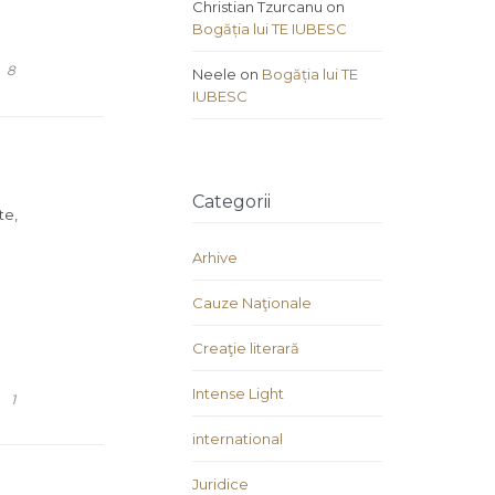
Christian Tzurcanu
on
Bogăția lui TE IUBESC
COMMENTS
8
Neele
on
Bogăția lui TE
IUBESC
Categorii
te,
o
Arhive
Cauze Naţionale
Creaţie literară
Intense Light
COMMENT
1
international
Juridice