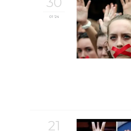
30
01 '24
21