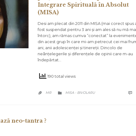
Integrare Spirituală în Absolut
(MISA)
Desi am plecat din 2011 din MISA (mai corect spus
fost suspendat pentru 3 ani și am ales să nu mă ma
întorc), am rămas cumva ”conectat” la eveniment
din acest grup în care mi-am petrecut cei mai fru
ani, anii adolescenței și tinereții. Dincolo de
neânțelegerile și diferențele de opinii care m-au
îndepărtat…
190 total views
CATEGORY
MR
MISA - BIVOLARU



ază neo-tantra ?