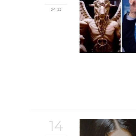
04 '23
14