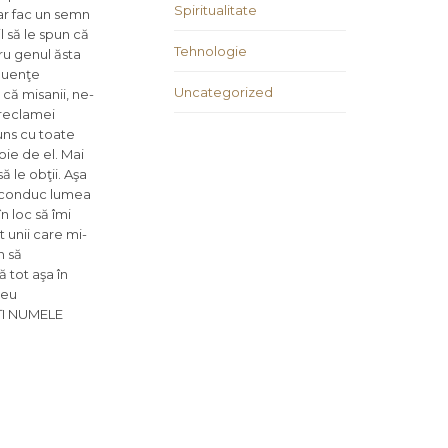
Spiritualitate
oar fac un semn
l să le spun că
Tehnologie
u genul ăsta
fluenţe
Uncategorized
că misanii, ne-
 reclamei
uns cu toate
voie de el. Mai
ă le obţii. Aşa
re conduc lumea
n loc să îmi
 unii care mi-
n să
 tot aşa în
 eu
EŢI NUMELE