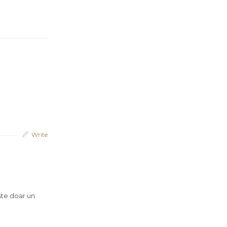
Write
ste doar un