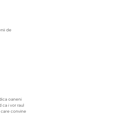
nii de
adica oaneni
 ca i vor raul
ie care convine