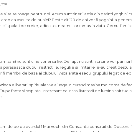
, 2018
 si sa se roage pentru noi. Acum sunt tinerii astia din parinti yoghini c
u cred ca asculta de bunici? Peste alti 20 de ani vor fi yoghini la generat
nicii spalati pe creier, adica tot neamul lor ramas in viata. Cercul famili
 misani) nu sunt cine vor ei sa fie. De fapt nu sunt nici cine vor parintii l
araseasca clubul; restrictiile, regulile si limitarile le-au creat destula
 fi membri de baza ai clubului. Asta arata esecul grupului legat de ed
 lozinca eliberarii spirituale v-a ajunge in curand masina molcoma de fa
ti! Dupa fapta si rasplata! Interesant ca insasi livratorii de lumina spiritua
ce…
hram de pe bulevardul 1 Mai Vechi din Constanta construit de Doctorul