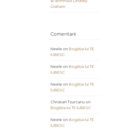
al domnului Lindsey
Graham
Comentarii
Neele
on
Bogăția lui TE
IUBESC
Neele
on
Bogăția lui TE
IUBESC
Neele
on
Bogăția lui TE
IUBESC
Christian Tzurcanu
on
Bogăția lui TE IUBESC
Neele
on
Bogăția lui TE
IUBESC