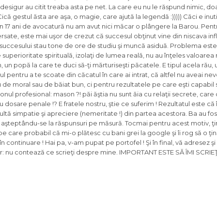
desigur au citit treaba asta pe net. La care eu nu le răspund nimic, d
că gestul ăsta are aşa, o magie, care ajută la legendă :))))) Căci e inuti
 ani de avocatură nu am avut nici măcar o plângere la Barou. Pentr
versate, este mai uşor de crezut că succesul obţinut vine din niscava in
succesului stau tone de ore de studiu şi muncă asiduă. Problema este 
 superioritate spirituală, izolaţi de lumea reală, nu au înţeles valoarea
un popă la care te duci să-ţi mărturiseşti păcatele. E tipul acela rău, 
lul pentru a te scoate din căcatul în care ai intrat, că altfel nu aveai ne
tu de moral sau de băiat bun, ci pentru rezultatele pe care eşti capabil s
onul profesional: mason ?! păi ăştia nu sunt ăia cu relaţii secrete, ca
u dosare penale !? E fratele nostru, ştie ce suferim ! Rezultatul este că î
ltă simpatie şi apreciere (nemeritate !) din partea acestora. Ba au fost
nic, aşteptându-se la răspunsuri pe măsură. Tocmai pentru acest motiv, ţi
are probabil că mi-o plătesc cu bani grei la google şi îi rog să o ţină
, în continuare ! Hai pa, v-am pupat pe portofel ! Şi în final, vă adresez şi
lor: nu contează ce scrieţi despre mine. IMPORTANT ESTE SĂ ÎMI SCRI