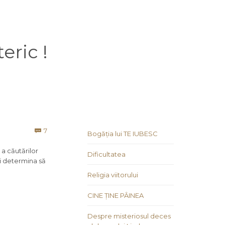
eric !
Comments
7

Bogăția lui TE IUBESC
a căutărilor
Dificultatea
şi determina să
Religia viitorului
CINE ȚINE PÂINEA
Despre misteriosul deces