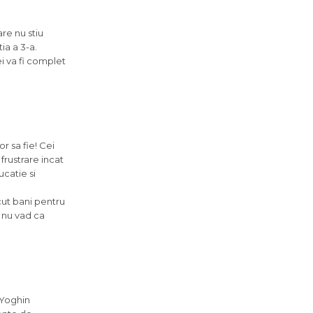
are nu stiu
ia a 3-a.
ei va fi complet
or sa fie! Cei
 frustrare incat
ucatie si
cut bani pentru
la nu vad ca
 Yoghin