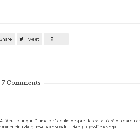
Share

Tweet

+1
7
Comments
i făcut-o singur. Gluma de 1 aprilie despre darea ta afară din barou e
stat cu titlu de glume la adresa lui Grieg şi a şcolii de yoga.