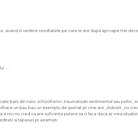
 , avand in vedere rezultatele pe care le are dupa aproape trei dece
i …..
te bani din naivi, schizofrenici ,traumatizati sentimental sau psihic ,
,Mihai e un bau bau un exemplu de speriat pt cine are ,,indoieli ,,nu cred
ta si nici nu cred ca are suficenta putere sa o faca daca ar vrea.situat
itatii si tapasuri pt asramisti