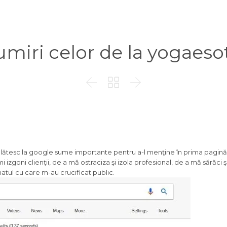
miri celor de la yogaesot



 plătesc la google sume importante pentru a-l menţine în prima pagină 
zgoni clienţii, de a mă ostraciza şi izola profesional, de a mă sărăci 
atul cu care m-au crucificat public.