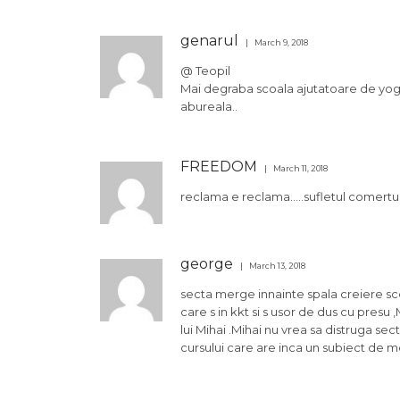
genarul
March 9, 2018
@ Teopil
Mai degraba scoala ajutatoare de yoga
abureala..
FREEDOM
March 11, 2018
reclama e reclama…..sufletul comertulu
george
March 13, 2018
secta merge innainte spala creiere scoa
care s in kkt si s usor de dus cu presu 
lui Mihai .Mihai nu vrea sa distruga sec
cursului care are inca un subiect de med