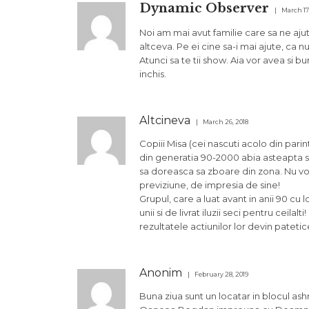
Dynamic Observer
March 17
Noi am mai avut familie care sa ne ajute
altceva. Pe ei cine sa-i mai ajute, ca n
Atunci sa te tii show. Aia vor avea si bu
inchis.
Altcineva
March 26, 2018
Copiii Misa (cei nascuti acolo din parinti
din generatia 90-2000 abia asteapta sa p
sa doreasca sa zboare din zona. Nu vor
previziune, de impresia de sine!
Grupul, care a luat avant in anii 90 cu
unii si de livrat iluzii seci pentru ceilal
rezultatele actiunilor lor devin pateti
Anonim
February 28, 2019
Buna ziua sunt un locatar in blocul as