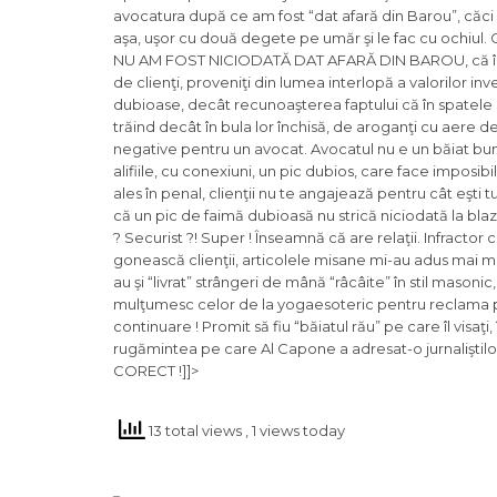
avocatura după ce am fost “dat afară din Barou”, căci 
aşa, uşor cu două degete pe umăr şi le fac cu ochiul. Ci
NU AM FOST NICIODATĂ DAT AFARĂ DIN BAROU, că în 17
de clienţi, proveniţi din lumea interlopă a valorilor in
dubioase, decât recunoaşterea faptului că în spatele 
trăind decât în bula lor închisă, de aroganţi cu aere de
negative pentru un avocat. Avocatul nu e un băiat bun, 
alifiile, cu conexiuni, un pic dubios, care face imposibi
ales în penal, clienţii nu te angajează pentru cât eşti 
că un pic de faimă dubioasă nu strică niciodată la blaz
? Securist ?! Super ! Înseamnă că are relaţii. Infractor c
gonească clienţii, articolele misane mi-au adus mai mu
au şi “livrat” strângeri de mână “râcâite” în stil maso
mulţumesc celor de la yogaesoteric pentru reclama pe c
continuare ! Promit să fiu “băiatul rău” pe care îl visaţi
rugămintea pe care Al Capone a adresat-o jurnalişti
CORECT !]]>
13 total views
, 1 views today