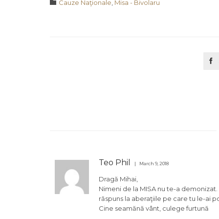
Category

Cauze Naţionale
,
Misa - Bivolaru

Teo Phil
March 9, 2018
Dragă Mihai,
Nimeni de la MISA nu te-a demonizat. A
răspuns la aberaţiile pe care tu le-ai po
Cine seamănă vânt, culege furtună