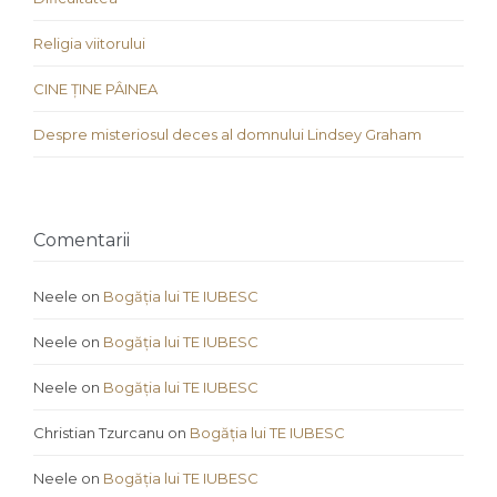
Religia viitorului
CINE ȚINE PÂINEA
Despre misteriosul deces al domnului Lindsey Graham
Comentarii
Neele
on
Bogăția lui TE IUBESC
Neele
on
Bogăția lui TE IUBESC
Neele
on
Bogăția lui TE IUBESC
Christian Tzurcanu
on
Bogăția lui TE IUBESC
Neele
on
Bogăția lui TE IUBESC