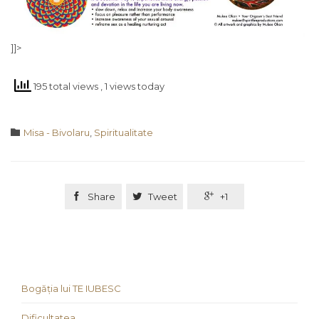
]]>
195 total views
, 1 views today
Category

Misa - Bivolaru
,
Spiritualitate

Share

Tweet

+1
Bogăția lui TE IUBESC
Dificultatea