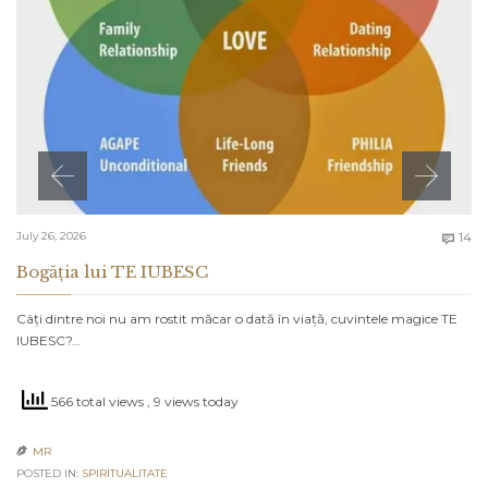
C
July 26, 2026
14

Bogăția lui TE IUBESC
Câți dintre noi nu am rostit măcar o dată în viață, cuvintele magice TE
IUBESC?…
566 total views
, 9 views today
MR

POSTED IN:
SPIRITUALITATE