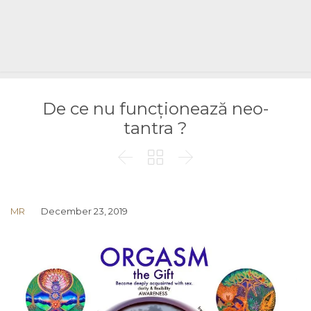
De ce nu funcționează neo-
tantra ?



MR
December 23, 2019