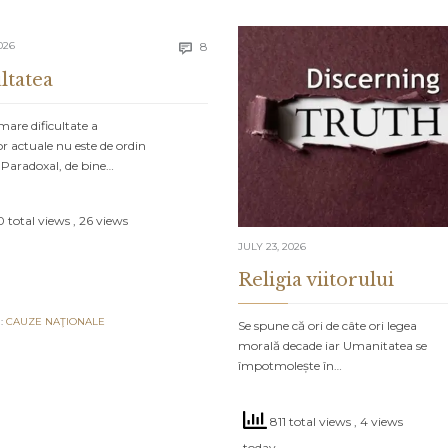
Comments
026
8

ltatea
are dificultate a
r actuale nu este de ordin
 Paradoxal, de bine…
 total views
, 26 views
JULY 23, 2026
Religia viitorului
:
CAUZE NAŢIONALE
Se spune că ori de câte ori legea
morală decade iar Umanitatea se
împotmolește în…
811 total views
, 4 views
today