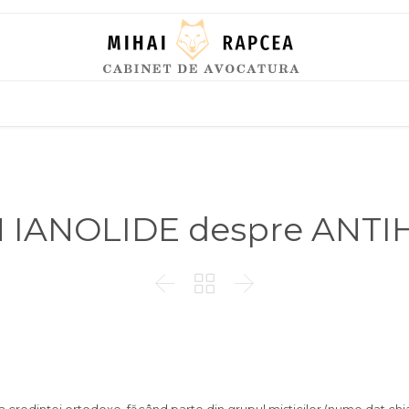
Skip
to
content
 IANOLIDE despre ANTI


