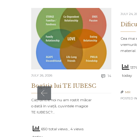
JULY 24, 2
Dificu
Cea mai m
vremurilo
material.
1370
Comments
today
JULY 26, 2026
14

Bogăția lui TE IUBESC
MR

POSTED IN
Câți dintre noi nu am rostit măcar
o dată în viață, cuvintele magice
TE IUBESC?…
650 total views
, 4 views
today