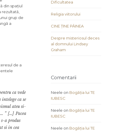
ar
Dificultatea
ă din spațiul
 rezultată,
Religia viitorului
 unui grup de
lungă a
CINE ȚINE PÂINEA
Despre misteriosul deces
al domnului Lindsey
Graham
teresul de a
mentele
Comentarii
 pentru ca vede
Neele
on
Bogăția lui TE
IUBESC
 intelege ca se
ismul ateu si-
Neele
on
Bogăția lui TE
 … ”
[…]
Pacea
IUBESC
 s-a produs
t si in cea
Neele
on
Bogăția lui TE