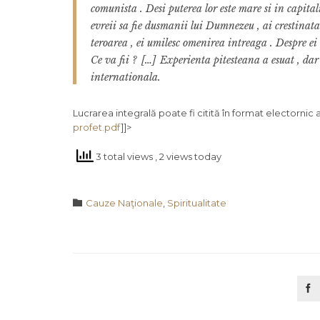
comunista . Desi puterea lor este mare si in capita
evreii sa fie dusmanii lui Dumnezeu , ai crestinata
teroarea , ei umilesc omenirea intreaga . Despre ei 
Ce va fii ?
[…]
Experienta pitesteana a esuat , dar
internationala.
Lucrarea integrală poate fi citită în format electornic a
profet.pdf
]]>
3 total views
, 2 views today
Category

Cauze Naţionale
,
Spiritualitate
