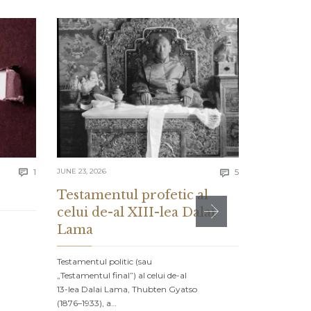
Comment
Comments
1
JUNE 21, 2026
JUNE 23, 2026
5


Ce ne s
Testamentul profetic al
rus des
celui de-al XIII-lea Dalai
vine
Lama
Există oamen
Testamentul politic (sau
desprinsă di
„Testamentul final”) al celui de-al
Bond. Andre
13-lea Dalai Lama, Thubten Gyatso
(1876–1933), a…