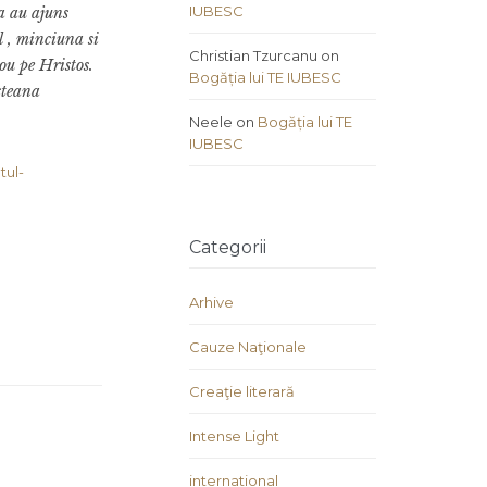
IUBESC
sa au ajuns
l , minciuna si
Christian Tzurcanu
on
nou pe Hristos.
Bogăția lui TE IUBESC
steana
Neele
on
Bogăția lui TE
IUBESC
tul-
Categorii
Arhive
Cauze Naţionale
Creaţie literară
Intense Light
international