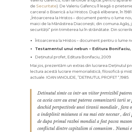
Valeriu Gafencu, Ioan Ianolide a luptat pentru apărare
de
Securitate
). De Valeriu Gafencu îl leagă o priete
carceral o Biserică a lui Hristos. După eliberare, în 19
„Întoarcerea la Hristos – document pentru o lume nouă”
maici de la Mănăstirea Diaconești, din comuna Agăș, j
securității“ prin trimiterea lui în străinătate. Din scrieri
Întoarcerea la Hristos – document pentru o lume 
Testamentul unui nebun – Editura Bonifaciu,
Deținutul profet
, Editura Bonifaciu, 2009
Mai jos, prezentăm un extras din lucrarea Deținutul pro
lectura acestă lucrare memorialistică, filosofică și m
actuale. IOAN IANOLIDE, ”DETINUTUL PROFET “,1985.
Detinutul simte ca intr-un viitor previzibil puterea 
ca aceia care au avut puterea comunizarii tarii se p
deschid perspectivele unei tiranii mondiale , fara o
a indeplinit misiunea si nu mai este necesar , deci 
de dupa primul razboi mondial a fost pacea masonic
conflictul dintre capitalism si comunism . Numai evr