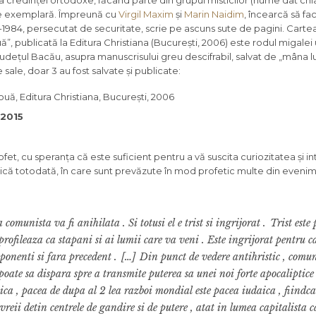
a credinței ortodoxe, făcând parte din grupul misticilor (nume dat chi
nie exemplară. Împreună cu
Virgil Maxim
și
Marin Naidim
, încearcă să fac
81-1984, persecutat de securitate, scrie pe ascuns sute de pagini. Cartea
, publicată la Editura Christiana (București, 2006) este rodul migalei
udețul Bacău, asupra manuscrisului greu descifrabil, salvat de „mâna 
le sale, doar 3 au fost salvate și publicate:
nouă
, Editura Christiana, București, 2006
 2015
fet, cu speranța că este suficient pentru a vă suscita curiozitatea și in
istică totodată, în care sunt prevăzute în mod profetic multe din eveni
comunista va fi anihilata . Si totusi el e trist si ingrijorat .
Trist este
rofileaza ca stapani si ai lumii care va veni . Este ingrijorat pentru ca
ponenti si fara precedent .
[…]
Din punct de vedere antihristic , comun
poate sa dispara spre a transmite puterea sa unei noi forte apocaliptice
a , pacea de dupa al 2 lea razboi mondial este pacea iudaica , fiindca
eii detin centrele de gandire si de putere , atat in lumea capitalista ca