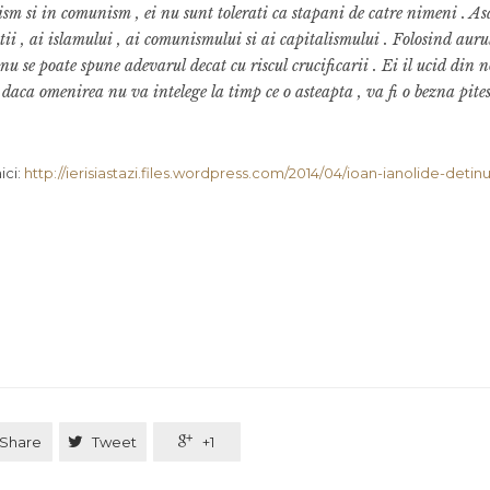
lism si in comunism , ei nu sunt tolerati ca stapani de catre nimeni . A
tii , ai islamului , ai comunismului si ai capitalismului . Folosind auru
nu se poate spune adevarul decat cu riscul crucificarii . Ei il ucid din 
 daca omenirea nu va intelege la timp ce o asteapta , va fi o bezna pite
ici:
http://ierisiastazi.files.wordpress.com/2014/04/ioan-ianolide-detinu
Share

Tweet

+1