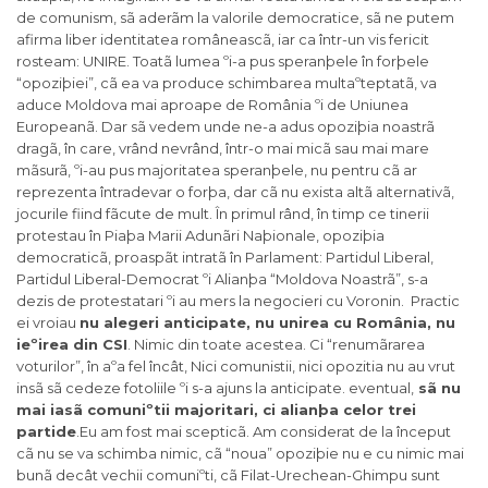
de comunism, sã aderãm la valorile democratice, sã ne putem
afirma liber identitatea româneascã, iar ca într-un vis fericit
rosteam: UNIRE. Toatã lumea ºi-a pus speranþele în forþele
“opoziþiei”, cã ea va produce schimbarea multaºteptatã, va
aduce Moldova mai aproape de România ºi de Uniunea
Europeanã. Dar sã vedem unde ne-a adus opoziþia noastrã
dragã, în care, vrând nevrând, într-o mai micã sau mai mare
mãsurã, ºi-au pus majoritatea speranþele, nu pentru cã ar
reprezenta întradevar o forþa, dar cã nu exista altã alternativã,
jocurile fiind fãcute de mult. În primul rând, în timp ce tinerii
protestau în Piaþa Marii Adunãri Naþionale, opoziþia
democraticã, proaspãt intratã în Parlament: Partidul Liberal,
Partidul Liberal-Democrat ºi Alianþa “Moldova Noastrã”, s-a
dezis de protestatari ºi au mers la negocieri cu Voronin. Practic
ei vroiau
nu alegeri anticipate, nu unirea cu România, nu
ieºirea din CSI
. Nimic din toate acestea. Ci “renumãrarea
voturilor”, în aºa fel încât, Nici comunistii, nici opozitia nu au vrut
insã sã cedeze fotoliile ºi s-a ajuns la anticipate. eventual,
sã nu
mai iasã comuniºtii majoritari, ci alianþa celor trei
partide
.Eu am fost mai scepticã. Am considerat de la început
cã nu se va schimba nimic, cã “noua” opoziþie nu e cu nimic mai
bunã decât vechii comuniºti, cã Filat-Urechean-Ghimpu sunt