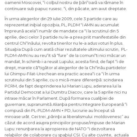
oamenii Moscovei, ºi colþul nostru de þãriºoarã va râmane în
continuare sub papuc rusesc. ªi, din pãcate, am avut dreptate.
În urma alegerilor din 29 iulie 2009, cele 3 partide care au
reprezentat iniþial opoziþia, PL, PLDM ºi AMN au acumulat
împreunã acelaºi numãr de mandate ca ºi la scrutinul din 5
aprilie, deci celor 3 partide nu le-a prea priit manifestatiile din
centrul Chiºinãului, revolta tinerilor nu le-a adus voturi în plus.
Situaþia Dupã cum aratã chiar rezultatele ultimului scrutin, PL-
PLDM-AMN nu au reuºit sã “fure” de la comuniºti nici mãcar un
mandat, în schimb i-a reusit Lupului, acesta fiind, de fapt ºi de
drept, marele câºtigãtor al alegerilor de la Chiºinãu.partidelor
lui Ghimpu-Filat-Urechean era practic aceeaºi ca ºi în urma
scrutinului din 5 aprilie, cu o micã-mare diferenþã: scindarea
PCRM, de fapt desprinderea lui Marian Lupu, aderarea lui la
Partidul Democrat a lui Dumitru Diacov, care la 5 aprilie nici nu
intrase mãcar în Parlament. Dupã formarea cualiþiei de
guvernare, supranumitã Alianþa pentru Integrare Europeanã ºi
compusã din PL-PLDM-AMN + PD, lucrurie au început sã
miroase urât. Cei trei „pãrinþi ai liberalismului moldovenesc” au
cãzut de acord asupra principiilor propuse/impuse de Marian
Lupu: renunþarea la apropierea de NATO ºi dezvoltarea
relaþiilor de colaborare cu spaþiul CSI. Cu alte cuvinte, actuala