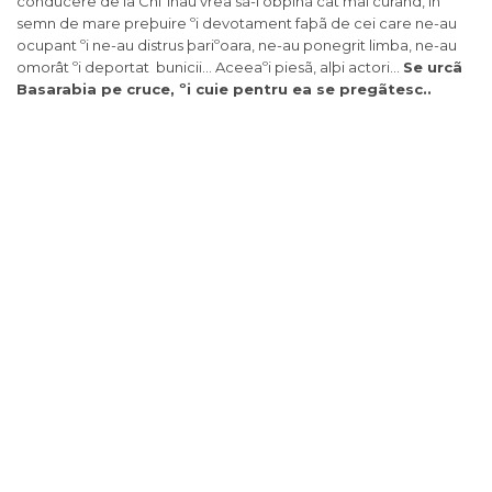
conducere de la Chiºinau vrea sã-l obþinã cât mai curând, în
semn de mare preþuire ºi devotament faþã de cei care ne-au
ocupant ºi ne-au distrus þariºoara, ne-au ponegrit limba, ne-au
omorât ºi deportat bunicii… Aceeaºi piesã, alþi actori…
Se urcã
Basarabia pe cruce, ºi cuie pentru ea se pregãtesc..