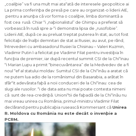
„coaliþie” va fi una mult mai ataºatã de interesele geopolitice ai
La prima conferinþa de presã pe care au organizat-o liderii AIE,
pentru a anunþa cã vor forma o coaliþie, limba dominantã a
fost cea rusã. Chiar ºi „naþionalistul” de Ghimpu a preferat sã
vorbeascã în rusã spre a-ºi demonstra lipsa de „rusofobie”.
Liderii AIE, dupã ce au preluat treptat puterea în stat, au tot fost
felicitaþi de înalþi demnitari de stat ai Rusiei, au avut, pe rând,
întrevederi cu ambasadorul Rusiei la Chisinau – Valeri Kuzmin,
Vladimir Putin l-a felicitat pe Vladimir Filat pentru investiþia în
funcþia de premier, iar dupã recentul summit CSI de la Chiºinau
ºi Marian Lupu a primit “binecuvântarea” de la Medvedev de a fi
noul ºef al statului moldav. Sumitul CSI de la Chiºinãu a aratat cã
ne putem lua adio de la românismul din Basarabia, a arãtat în
sfârºit adevãrata faþã a noii conduceri de la Chiºinau: cea de
slugi ale rusoilor. ªi de data asta nu mai poate contesta nimeni
cã sunt de rea-credinþã. Unioniºtii de faþadã de la Chiºinãu nu
mai vreau unirea cu România, primul-ministru Vladimir Filat
declârand pentru publicaþia ruseascã Kommersant cã
Unirea
R. Moldova cu România nu este decât o invenþie a
PCRM.