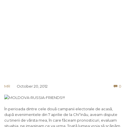
Co
MR
October 20, 2012
0

În perioada dintre cele douã campanii electorale de acasã,
dupã evenimentele din 7 aprilie de la Chiºinãu, aveam dispute
cu tinerii de vârsta mea, în care fãceam pronosticuri, evaluam
situaþia, ne imaginam ce va urma. Toatã lumea vroia sã scãpãm