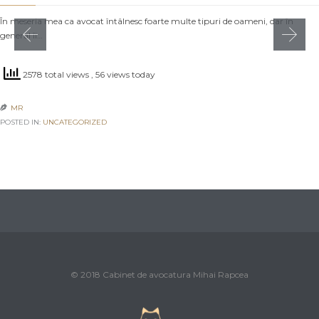
În meseria mea ca avocat întâlnesc foarte multe tipuri de oameni, dar în
general îi…
2578 total views
, 56 views today
MR

POSTED IN:
UNCATEGORIZED
© 2018 Cabinet de avocatura Mihai Rapcea