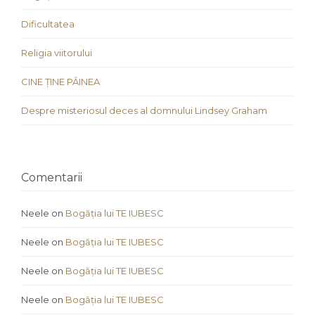
Dificultatea
Religia viitorului
CINE ȚINE PÂINEA
Despre misteriosul deces al domnului Lindsey Graham
Comentarii
Neele
on
Bogăția lui TE IUBESC
Neele
on
Bogăția lui TE IUBESC
Neele
on
Bogăția lui TE IUBESC
Neele
on
Bogăția lui TE IUBESC