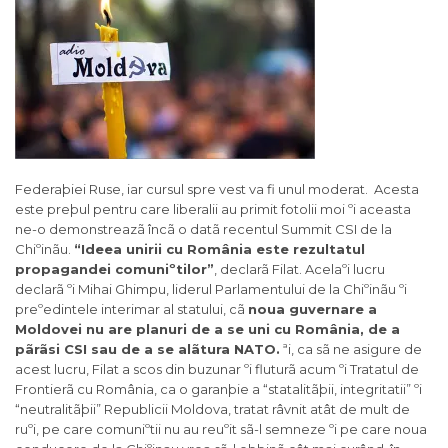
Federaþiei Ruse, iar cursul spre vest va fi unul moderat. Acesta
este preþul pentru care liberalii au primit fotolii moi ºi aceasta
ne-o demonstreazã încã o datã recentul Summit CSI de la
Chiºinãu.
“Ideea unirii cu România este rezultatul
propagandei comuniºtilor”
, declarã Filat. Acelaºi lucru
declarã ºi Mihai Ghimpu, liderul Parlamentului de la Chiºinãu ºi
preºedintele interimar al statului, cã
noua guvernare a
Moldovei nu are planuri de a se uni cu România, de a
pãrãsi CSI sau de a se alãtura NATO.
ªi, ca sã ne asigure de
acest lucru, Filat a scos din buzunar ºi fluturã acum ºi Tratatul de
Frontierã cu România, ca o garanþie a “statalitãþii, integritatii” ºi
“neutralitãþii” Republicii Moldova, tratat râvnit atât de mult de
ruºi, pe care comuniºtii nu au reuºit sã-l semneze ºi pe care noua