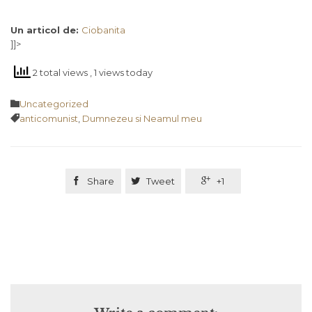
Un articol de:
Ciobanita
]]>
2 total views
, 1 views today
Category

Uncategorized
Tags

anticomunist
,
Dumnezeu si Neamul meu

Share

Tweet

+1