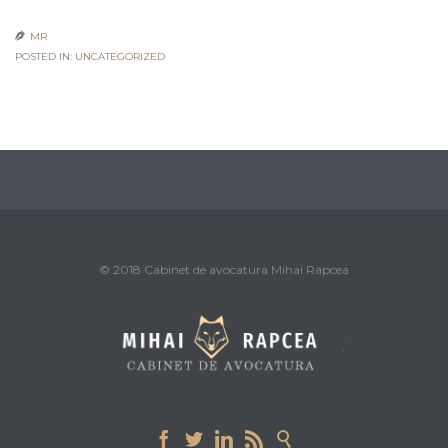
MR

POSTED IN:
UNCATEGORIZED
© 2018 Cabinet de avocatura Mihai Rapcea




