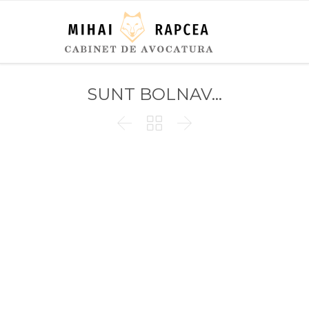
SUNT BOLNAV…


