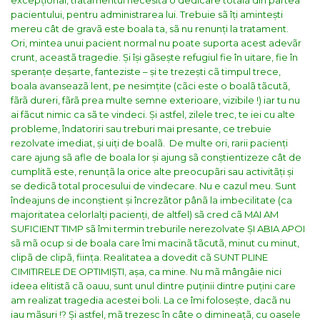
excepțional, tratamentul necesitã o dedicare totalã din partea
pacientului, pentru administrarea lui. Trebuie sã îți amintești
mereu cât de gravã este boala ta, sã nu renunți la tratament.
Ori, mintea unui pacient normal nu poate suporta acest adevãr
crunt, aceastã tragedie. Și își gãsește refugiul fie în uitare, fie în
speranțe deșarte, fanteziste – și te trezești cã timpul trece,
boala avanseazã lent, pe nesimțite (cãci este o boalã tãcutã,
fãrã dureri, fãrã prea multe semne exterioare, vizibile !) iar tu nu
ai fãcut nimic ca sã te vindeci. Și astfel, zilele trec, te iei cu alte
probleme, îndatoriri sau treburi mai presante, ce trebuie
rezolvate imediat, și uiți de boalã.
De multe ori, rarii pacienți
care ajung sã afle de boala lor și ajung sã conștientizeze cât de
cumplitã este, renunțã la orice alte preocupãri sau activitãți și
se dedicã total procesului de vindecare. Nu e cazul meu. Sunt
îndeajuns de inconștient și încrezãtor pânã la imbecilitate (ca
majoritatea celorlalți pacienți, de altfel) sã cred cã MAI AM
SUFICIENT TIMP sã îmi termin treburile nerezolvate ȘI ABIA APOI
sã mã ocup si de boala care îmi macinã tãcutã, minut cu minut,
clipã de clipã, ființa. Realitatea a dovedit cã SUNT PLINE
CIMITIRELE DE OPTIMIȘTI, așa, ca mine.
Nu mã mângâie nici
ideea elitistã cã oauu, sunt unul dintre puținii dintre puțini care
am realizat tragedia acestei boli. La ce îmi folosește, dacã nu
iau mãsuri !? Și astfel, mã trezesc în câte o dimineațã, cu oasele