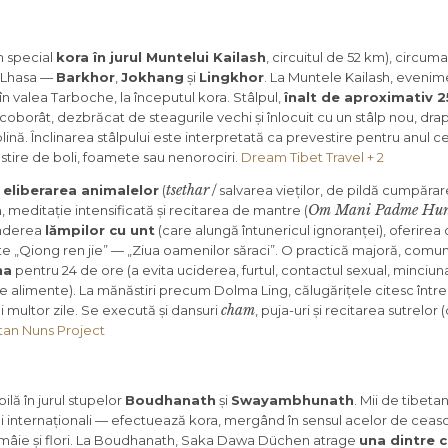
în special
kora în jurul Muntelui Kailash
, circuitul de 52 km), circum
in Lhasa —
Barkhor
,
Jokhang
și
Lingkhor
. La Muntele Kailash, evenim
în valea Tarboche, la începutul kora. Stâlpul,
înalt de aproximativ 
oborât, dezbrăcat de steagurile vechi și înlocuit cu un stâlp nou, drap
ă plină. Înclinarea stâlpului este interpretată ca prevestire pentru anul c
estire de boli, foamete sau nenorociri.
Dream Tibet Travel + 2
tsethar
,
eliberarea animalelor
(
/ salvarea vieților, de pildă cumpăra
Om Mani Padme Hu
m
, meditație intensificată și recitarea de mantre (
inderea
lămpilor cu unt
(care alungă întunericul ignoranței), oferire
ește „Qiong ren jie” — „Ziua oamenilor săraci”. O practică majoră, comun
na
pentru 24 de ore (a evita uciderea, furtul, contactul sexual, minciuna,
alimente). La mănăstiri precum Dolma Ling, călugărițele citesc într
cham
 multor zile. Se execută și dansuri
, puja-uri și recitarea sutrelor
tan Nuns Project
ilă în jurul stupelor
Boudhanath
și
Swayambhunath
. Mii de tibetan
ni internaționali — efectuează kora, mergând în sensul acelor de ceaso
tămâie și flori. La Boudhanath, Saka Dawa Düchen atrage
una dintre c