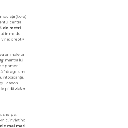
ambulații (kora)
entul central
25 de metri —
at în mii de
e vine: drept =
rea animalelor
ng
, mantra lui
a de pomeni
ă întregii lumi
 intoxicanții,
egul canon
Sutra
 (de pildă
i, sherpa,
rnic, învârtind
ele mai mari