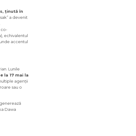
, ținută în
esak” a devenit
t
 co-
), echivalentul
 unde accentul
ian. Lunile
e la 17 mai la
ltiple agenții
eroare sau o
ui generează
Saka Dawa