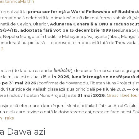
Britannica
Maithri
 formalizată la
prima conferință a World Fellowship of Buddhists
nternațională celebrată la prima lună plină din mai; forma sinhaleză „V
nată de Ceylon. Ulterior,
Adunarea Generală a ONU a recunoscu
ES/54/115, adoptată fără vot pe 15 decembrie 1999
(sesiunea 54),
, Nepal și Mongolia. În tradițiile Mahayana și Vajrayana (Tibet, Mongolia
considerată auspicioasă — o deosebire importantă față de Theravada,
 2
lunisolar
ibetan (de fapt un calendar
), de obicei în mai sau iunie gregor
 la mijloc este ziua a 15-a.
În 2026, luna întreagă se desfășoară d
e pe 31 mai 2026
(confirmat de YoWangdu, Tibetan Nuns Project și mu
iduri turistice de Kailash plasează ziua principală pe 11 iunie 2026 — o 
ere (inclusiv Tibetan Nuns Project) este
31 mai 2026
.
Great Tibet Tour
 susține că efectuarea kora în jurul Muntelui Kailash într-un An al Calul
 un ciclu care revine o dată la doisprezece ani, ceea ce face acest 
on Treks
a Dawa azi