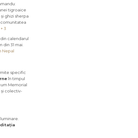
athmandu:
unei tigroaice
și ghizi sherpa
în comunitatea
+ 3
h din calendarul
n din 31 mai.
in Nepal
umite specific
arne
în timpul
recum Memorial
i colectiv-
iluminare.
ditația