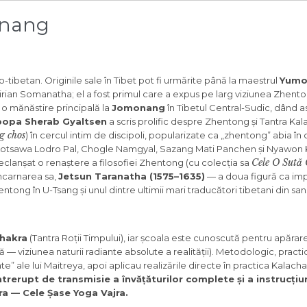
onang
o-tibetan. Originile sale în Tibet pot fi urmărite până la maestrul
Yumo
irian Somanatha; el a fost primul care a expus pe larg viziunea Zhenton
t o mănăstire principală la
Jomonang
în Tibetul Central-Sudic, dând a
opa Sherab Gyaltsen
a scris prolific despre Zhentong și Tantra Kal
g chos
) în cercul intim de discipoli, popularizate ca „zhentong” abia în
s Lotsawa Lodro Pal, Chogle Namgyal, Sazang Mati Panchen și Nyawon K
Cele O Sută
clanșat o renaștere a filosofiei Zhentong (cu colecția sa
încarnarea sa,
Jetsun Taranatha (1575–1635)
— a doua figură ca im
tong în U-Tsang și unul dintre ultimii mari traducători tibetani din san
chakra
(Tantra Roții Timpului), iar școala este cunoscută pentru apărare
ă — viziunea naturii radiante absolute a realității). Metodologic, practica
” ale lui Maitreya, apoi aplicau realizările directe în practica Kalach
trerupt de transmisie a învățăturilor complete și a instrucțiu
a — Cele Șase Yoga Vajra.