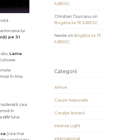
IUBESC
Christian Tzurcanu
on
istă.
Bogăția lui TE IUBESC
rinirvana lui
Neele
on
Bogăția lui TE
nă) pe 31
IUBESC
 său,
Lama
aculoase.
numele
Categorii
ise în linia
Arhive
Cauze Naţionale
onsiderată cea
amnă în
Creaţie literară
este
na
luna.
Intense Light
ica
(cea mai
international
din constelația