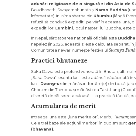
adunări religioase de o singură zi din Asia de S
Boudhanath, Swayambhunath și
Namo Buddha
(und
înfometate). În inima sherpa din
Khumbu
(lângă Evere
refuză să conducă expediții pe vârf în această lună, 
expedițiilor.
Lumbini
, locul nașterii lui Buddha, es
În Nepal, sărbătoarea națională oficială este
Buddha 
nepalez (în 2026, această zi este calculată separat, în
Swanya Punh
Comunitatea newari numește festivalul
Practici bhutaneze
Saka Dawa este profund venerată în Bhutan, ultimul re
„Saka Dawa”, esența lunii este adânc înrădăcinată în vi
lunii.
Dzong-urile
(mănăstiri-fortărețe) din toată țar
Chorten din Thimphu și mănăstirea Taktshang (Cuibul 
discretă decât spectaculoasă — o practică tăcută, dar
Acumularea de merit
sonam
Întreaga lună este „luna meritelor”. Meritul (
; sa
Cele trei baze ale acțiunii meritorii în budism sunt
gen
(bhavana)
.