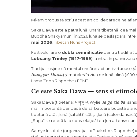
Mi-am propus să scriu acest articol deoarece ne aflăm 
Saka Dawa este a patra lună lunară tibetană, cea mai 
Buddha Shakyamuni; în 2026 luna se desfășoară între
mai 2026
.
Tibetan Nuns Project
Festivalul are o
dublă semnificație
pentru tradiția J
Lobsang Trinley (1917–1999)
, a intrat în parinirv
și
Tradiția susține că meritul oricărei acțiuni (virtuoase
Bumgyur Dawa
) și mai ales în ziua de lună plină (×10
Lama Zopa Rinpoche / FPMT.
Ce este Saka Dawa — sens și etimol
sa ga zla ba
Saka Dawa (tibetană: ས་ག་ཟླ་བ, Wylie:
; sans
mai importantă perioadă de sărbătoare budistă a anu
tibetană atât „lună (satelit)” cât și „lună (calendaristi
„Saga” se referă la o constelație/stea (un asterism lu
Samye Institute (organizația lui Phakchok Rinpoche) i
strălucitoare stea din constelația Fecioarei); câteva 