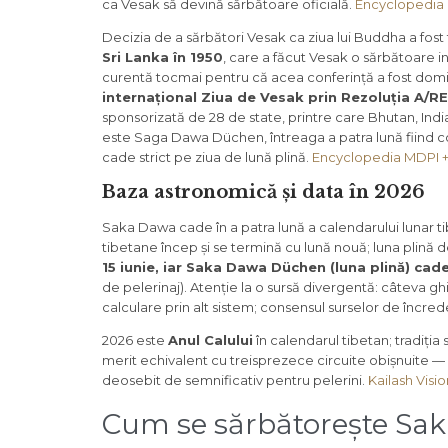
ca Vesak să devină sărbătoare oficială.
Encyclopedia 
Decizia de a sărbători Vesak ca ziua lui Buddha a fost
Sri Lanka în 1950
, care a făcut Vesak o sărbătoare i
curentă tocmai pentru că acea conferință a fost domi
internațional Ziua de Vesak prin Rezoluția A/R
sponsorizată de 28 de state, printre care Bhutan, India
este Saga Dawa Düchen, întreaga a patra lună fiind 
cade strict pe ziua de lună plină.
Encyclopedia MDPI +
Baza astronomică și data în 2026
Saka Dawa cade în a patra lună a calendarului lunar t
tibetane încep și se termină cu lună nouă; luna plină de
15 iunie, iar Saka Dawa Düchen (luna plină) cad
de pelerinaj). Atenție la o sursă divergentă: câteva gh
calculare prin alt sistem; consensul surselor de încred
2026 este
Anul Calului
în calendarul tibetan; tradiția
merit echivalent cu treisprezece circuite obișnuite —
deosebit de semnificativ pentru pelerini.
Kailash Visi
Cum se sărbătorește Sak