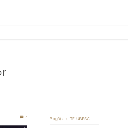
or
Comments
7

Bogăția lui TE IUBESC