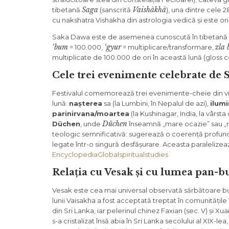
Saga
Vaishākhā
tibetană
(sanscrită
), una dintre cele 
cu nakshatra Vishakha din astrologia vedică și este or
Saka Dawa este de asemenea cunoscută în tibetană
‘bum
‘gyur
zla 
= 100.000,
= multiplicare/transformare,
multiplicate de 100.000 de ori în această lună (gloss 
Cele trei evenimente celebrate de
Festivalul comemorează trei evenimente-cheie din vi
lună:
nașterea
sa (la Lumbini, în Nepalul de azi),
ilum
parinirvana/moartea
(la Kushinagar, India, la vârsta
Düchen
Düchen
, unde
înseamnă „mare ocazie” sau „m
teologic semnificativă: sugerează o coerență profundă a
legate într-o singură desfășurare. Aceasta paralelize
Encyclopedia
Globalspiritualstudies
Relația cu Vesak și cu lumea pan-b
Vesak este cea mai universal observată sărbătoare budis
lunii Vaisakha a fost acceptată treptat în comunitățil
din Sri Lanka, iar pelerinul chinez Faxian (sec. V) și 
s-a cristalizat însă abia în Sri Lanka secolului al XIX-