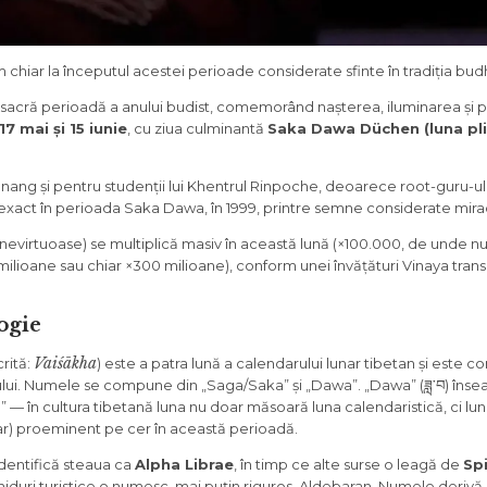
chiar la începutul acestei perioade considerate sfinte în tradiția budh
sacră perioadă a anului budist, comemorând nașterea, iluminarea și pa
17 mai și 15 iunie
, cu ziua culminantă
Saka Dawa Düchen (luna pli
onang și pentru studenții lui Khentrul Rinpoche, deoarece root-guru-ul
ana exact în perioada Saka Dawa, în 1999, printre semne considerate mir
nevirtuoase) se multiplică masiv în această lună (×100.000, de unde 
0 milioane sau chiar ×300 milioane), conform unei învățături Vinaya transm
ogie
Vaiśākha
crită:
) este a patra lună a calendarului lunar tibetan și este c
lui. Numele se compune din „Saga/Saka” și „Dawa”. „Dawa” (ཟླ་བ) înse
că)” — în cultura tibetană luna nu doar măsoară luna calendaristică, ci lu
nar) proeminent pe cer în această perioadă.
dentifică steaua ca
Alpha Librae
, în timp ce alte surse o leagă de
Sp
ghiduri turistice o numesc, mai puțin riguros, Aldebaran. Numele derivă 