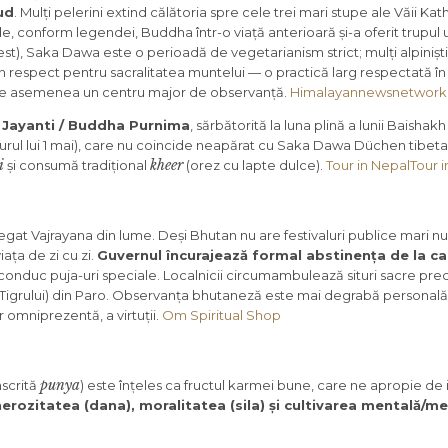
ud
. Mulți pelerini extind călătoria spre cele trei mari stupe ale Văii K
e, conform legendei, Buddha într-o viață anterioară și-a oferit trupul 
st), Saka Dawa este o perioadă de vegetarianism strict; mulți alpiniști 
din respect pentru sacralitatea muntelui — o practică larg respectată 
te de asemenea un centru major de observanță.
Himalayannewsnetwork 
Jayanti / Buddha Purnima
, sărbătorită la luna plină a lunii Baishak
 jurul lui 1 mai), care nu coincide neapărat cu Saka Dawa Düchen tibeta
i
kheer
și consumă tradițional
(orez cu lapte dulce).
Tour in Nepal
Tour 
gat Vajrayana din lume. Deși Bhutan nu are festivaluri publice mari n
ața de zi cu zi.
Guvernul încurajează formal abstinența de la c
a conduc puja-uri speciale. Localnicii circumambulează situri sacre p
Tigrului) din Paro. Observanța bhutaneză este mai degrabă personală ș
 omniprezentă, a virtuții.
Om Spiritual Shop
punya
nscrită
) este înțeles ca fructul karmei bune, care ne apropie de 
erozitatea (dana), moralitatea (sila) și cultivarea mentală/me