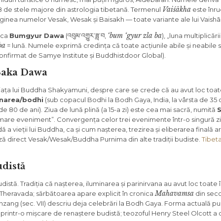
Vaiśākha
28 de stele majore din astrologia tibetană. Termenul
este înru
iginea numelor Vesak, Wesak și Baisakh — toate variante ale lui Vaish
‘bum ‘gyur zla ba
 ca
Bumgyur Dawa
(འབུམ་འགྱུར་ཟླ་བ,
), „luna multiplicăr
ba
= lună. Numele exprimă credința că toate acțiunile abile și neabile 
confirmat de Samye Institute și Buddhistdoor Global).
 Saka Dawa
ața lui Buddha Shakyamuni, despre care se crede că au avut loc toat
inarea/bodhi
(sub copacul Bodhi la Bodh Gaya, India, la vârsta de 35 d
 de 80 de ani). Ziua de lună plină (a 15-a zi) este cea mai sacră, numită
are eveniment”. Convergența celor trei evenimente într-o singură zi
 vieții lui Buddha, ca și cum nașterea, trezirea și eliberarea finală ar
ază direct Vesak/Wesak/Buddha Purnima din alte tradiții budiste.
Tibet
udistă
tă. Tradiția că nașterea, iluminarea și parinirvana au avut loc toate î
Mahavamsa
e Theravada; sărbătoarea apare explicit în cronica
din seco
Xuanzang (sec. VII) descriu deja celebrări la Bodh Gaya. Forma actuală p
lea, printr-o mișcare de renaștere budistă; teozoful Henry Steel Olcott a 