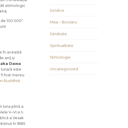
dit etimologic
Juridice
ākhā.
ii de 100.000″:
Misa – Bivolaru
sunt
Sănătate
Spiritualitate
e în această
Tehnologie
e ani) și
Saka Dawa
Uncategorized
 lunară este
 fi fost mereu
an Buddhist
n luna plină a
lele V–VI e.n.
ublică a Vesak
obținut în 1885