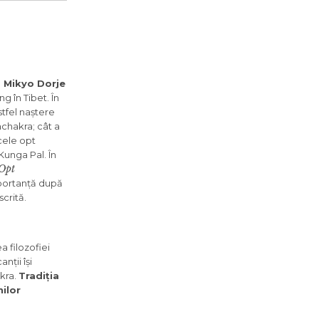
 Mikyo Dorje
g în Tibet. În
stfel naștere
achakra; cât a
 cele opt
unga Pal. În
 Opt
portanță după
scrită.
a filozofiei
nții își
akra.
Tradiția
nilor