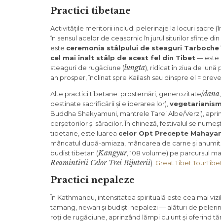
Practici tibetane
Activitățile meritorii includ: pelerinaje la locuri sacre (
în sensul acelor de ceasornic în jurul siturilor sfinte d
este
ceremonia stâlpului de steaguri Tarboche
cel mai înalt stâlp de acest fel din Tibet
— este c
lungta
steaguri de rugăciune (
), ridicat în ziua de lun
an prosper, înclinat spre Kailash sau dinspre el = prev
dana
Alte practici tibetane: prosternări, generozitate/
destinate sacrificării și eliberarea lor),
vegetarianis
Buddha Shakyamuni, mantrele Tarei Albe/Verzi), apr
cerșetorilor și săracilor. În chineză, festivalul se num
tibetane, este luarea
celor Opt Precepte Mahaya
mâncatul după-amiaza, mâncarea de carne și anumite 
Kangyur
budist tibetan (
, 108 volume) pe parcursul mai
Reamintirii Celor Trei Bijuterii
).
Great Tibet Tour
Tibe
Practici nepaleze
În Kathmandu, intensitatea spirituală este cea mai vizib
tamang, newari și budiști nepalezi — alături de peleri
roți de rugăciune, aprinzând lămpi cu unt și oferind 