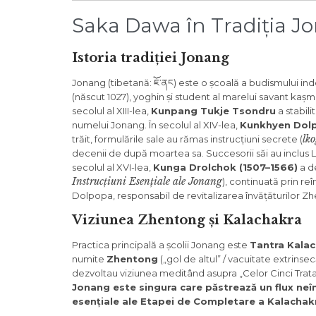
Saka Dawa în Tradiția J
Istoria tradiției Jonang
Jonang (tibetană: ཇོ་ནང) este o școală a budismului ind
(născut 1027), yoghin și student al marelui savant kașm
secolul al XIII-lea,
Kunpang Tukje Tsondru
a stabili
numelui Jonang. În secolul al XIV-lea,
Kunkhyen Dolp
lko
trăit, formulările sale au rămas instrucțiuni secrete (
decenii de după moartea sa. Succesorii săi au inclu
secolul al XVI-lea,
Kunga Drolchok (1507–1566)
a de
Instrucțiuni Esențiale ale Jonang
), continuată prin re
Dolpopa, responsabil de revitalizarea învățăturilor Zhen
Viziunea Zhentong și Kalachakra
Practica principală a școlii Jonang este
Tantra Kala
numite
Zhentong
(„gol de altul” / vacuitate extrinsec
dezvoltau viziunea meditând asupra „Celor Cinci Tratate
Jonang este singura care păstrează un flux neîn
esențiale ale Etapei de Completare a Kalachakr