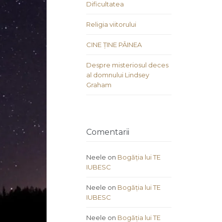
Dificultatea
Religia viitorului
CINE ȚINE PÂINEA
Despre misteriosul deces
al domnului Lindsey
Graham
Comentarii
Neele
on
Bogăția lui TE
IUBESC
Neele
on
Bogăția lui TE
IUBESC
Neele
on
Bogăția lui TE