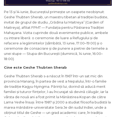
Pe 13 și 14 iunie, Bucureștiul primește un oaspete neobișnuit:
Geshe Thubten Sherab, un maestru tibetan al tradiției budiste,
invitat de grupul de studiu „Grădina lui Maitreya” (Garden of
Maitreya), afiliat FPMT — Fundația pentru Păstrarea Tradiției
Mahayana. Vizita cuprinde două evenimente publice, ambele
cu intrare liberă: o ceremonie de luare a Refugiului și de
refacere a legămintelor (sâmbătă, 13 iunie, 17:00–19:00) și o
ceremonie de consacrare și de punere a pietrei de temelie a
unei stupe — Stupa din București (duminică, 14 iunie, 16:00–
18:00).
Cine este Geshe Thubten Sherab
Geshe Thubten Sherab s-a născut în 1967 într-un sat mic din
provincia Manang, în partea de vest a Nepalului, într-o familie
de tradiție Kagyu-Nyingma. Părinții lui, dorind să aducă merit
familiei și tuturor ființelor, l-au încurajat să devină călugăr, iar la
vârsta de nouă ani a fost primit la Mănăstirea Kopan de către
Lama Yeshe însuși. Între 1987 și 2000 a studiat filosofia budistă la
marea mănăstire-universitate Sera Je din sudul Indiei, unde a
obținut titlul de Geshe — un grad academic care, în tradiția