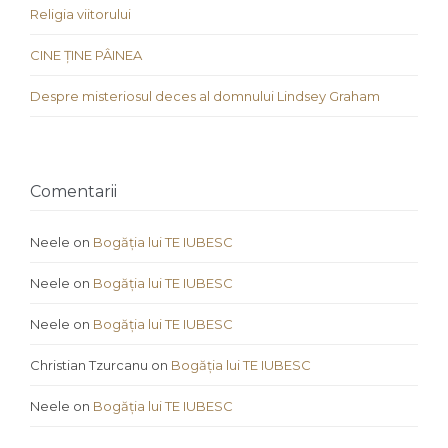
Religia viitorului
CINE ȚINE PÂINEA
Despre misteriosul deces al domnului Lindsey Graham
Comentarii
Neele
on
Bogăția lui TE IUBESC
Neele
on
Bogăția lui TE IUBESC
Neele
on
Bogăția lui TE IUBESC
Christian Tzurcanu
on
Bogăția lui TE IUBESC
Neele
on
Bogăția lui TE IUBESC