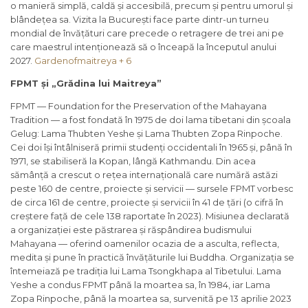
o manieră simplă, caldă și accesibilă, precum și pentru umorul și
blândețea sa. Vizita la București face parte dintr-un turneu
mondial de învățături care precede o retragere de trei ani pe
care maestrul intenționează să o înceapă la începutul anului
2027.
Gardenofmaitreya + 6
FPMT și „Grădina lui Maitreya”
FPMT — Foundation for the Preservation of the Mahayana
Tradition — a fost fondată în 1975 de doi lama tibetani din școala
Gelug: Lama Thubten Yeshe și Lama Thubten Zopa Rinpoche.
Cei doi își întâlniseră primii studenți occidentali în 1965 și, până în
1971, se stabiliseră la Kopan, lângă Kathmandu. Din acea
sămânță a crescut o rețea internațională care numără astăzi
peste 160 de centre, proiecte și servicii — sursele FPMT vorbesc
de circa 161 de centre, proiecte și servicii în 41 de țări (o cifră în
creștere față de cele 138 raportate în 2023). Misiunea declarată
a organizației este păstrarea și răspândirea budismului
Mahayana — oferind oamenilor ocazia de a asculta, reflecta,
medita și pune în practică învățăturile lui Buddha. Organizația se
întemeiază pe tradiția lui Lama Tsongkhapa al Tibetului. Lama
Yeshe a condus FPMT până la moartea sa, în 1984, iar Lama
Zopa Rinpoche, până la moartea sa, survenită pe 13 aprilie 2023