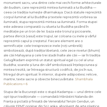
monument sacru, una dintre cele mai vechi forme arhitecturale
din budism, care reprezintă mintea iluminată a lui Buddha —
ceea ce tradiția numește dharmakaya. Dacă statuile reprezintă
corpul iluminat al lui Buddha și textele reprezintă vorbirea sa
iluminată, stupa reprezintă mintea sa iluminată. Forma stupei
este adesea comparată cu silueta lui Buddha șezând în
meditație pe un tron de lei: baza este tronul și picioarele,
partea sferică (vasul) este trupul, iar coloana cu inele și vârful
reprezintă capul și creștetul. Fiecare element are o
semnificație: cele treisprezece inele (roți-umbrelă)
simbolizează, după tradiția tibetană, cele zece niveluri (bhumi)
ale căii Mahayana și cele trei stadii înalte ale căii — iar în tradiția
Gelug/Kadam exprimă un statut spiritual egal cu cel al unui
Buddha; soarele și luna din vârf simbolizează înțelepciunea și
mintea trezită, iar întreaga structură codifică, de jos în sus,
întregul drum spiritual. În interior, stupele adăpostesc relicve,
mantre, texte sacre și obiecte binecuvântate.
Shambhala
Publications + 6
Stupa de la București este o stupă Kadampa — unul dintre cele
opt tipuri tradiționale — comandată Mănăstirii Nalanda din
Franța și pictată și finisată de Venerabilul Tenzin Gendun, un
călugăr FPMT originar din Sri Lanka, absolvent de arte plastice,