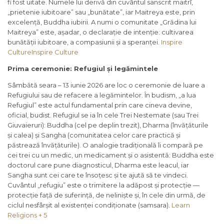
fi fost uitate. Numele lui derivă din cuvântul sanscrit maitrī,
„prietenie iubitoare” sau „bunătate”, iar Maitreya este, prin
excelență, Buddha iubirii. A numi o comunitate „Grădina lui
Maitreya” este, așadar, o declarație de intenție: cultivarea
bunătății iubitoare, a compasiunii și a speranței.
Inspire
Culture
Inspire Culture
Prima ceremonie: Refugiul și legămintele
Sâmbătă seara – 13 iunie 2026 are loc o ceremonie de luare a
Refugiului sau de refacere a legămintelor. În budism, „a lua
Refugiul” este actul fundamental prin care cineva devine,
oficial, budist. Refugiul se ia în cele Trei Nestemate (sau Trei
Giuvaieruri): Buddha (cel pe deplin trezit), Dharma (învățăturile
și calea) și Sangha (comunitatea celor care practică și
păstrează învățăturile). O analogie tradițională îi compară pe
cei trei cu un medic, un medicament și o asistentă: Buddha este
doctorul care pune diagnosticul, Dharma este leacul, iar
Sangha sunt cei care te însoțesc și te ajută să te vindeci.
Cuvântul „refugiu” este o trimitere la adăpost și protecție —
protecție față de suferință, de neliniște și, în cele din urmă, de
ciclul nesfârșit al existenței condiționate (samsara).
Learn
Religions + 5