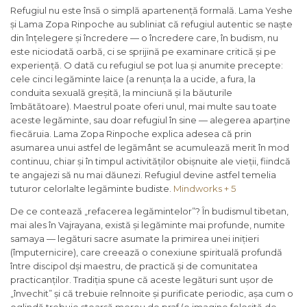
Refugiul nu este însă o simplă apartenență formală. Lama Yeshe
și Lama Zopa Rinpoche au subliniat că refugiul autentic se naște
din înțelegere și încredere — o încredere care, în budism, nu
este niciodată oarbă, ci se sprijină pe examinare critică și pe
experiență. O dată cu refugiul se pot lua și anumite precepte:
cele cinci legăminte laice (a renunța la a ucide, a fura, la
conduita sexuală greșită, la minciună și la băuturile
îmbătătoare). Maestrul poate oferi unul, mai multe sau toate
aceste legăminte, sau doar refugiul în sine — alegerea aparține
fiecăruia. Lama Zopa Rinpoche explica adesea că prin
asumarea unui astfel de legământ se acumulează merit în mod
continuu, chiar și în timpul activităților obișnuite ale vieții, fiindcă
te angajezi să nu mai dăunezi. Refugiul devine astfel temelia
tuturor celorlalte legăminte budiste.
Mindworks + 5
De ce contează „refacerea legămintelor”? În budismul tibetan,
mai ales în Vajrayana, există și legăminte mai profunde, numite
samaya — legături sacre asumate la primirea unei inițieri
(împuternicire), care creează o conexiune spirituală profundă
între discipol dși maestru, de practică și de comunitatea
practicanților. Tradiția spune că aceste legături sunt ușor de
„învechit” și că trebuie reînnoite și purificate periodic, așa cum o