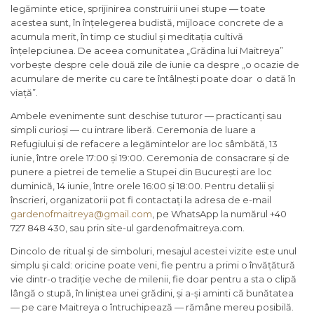
legăminte etice, sprijinirea construirii unei stupe — toate
acestea sunt, în înțelegerea budistă, mijloace concrete de a
acumula merit, în timp ce studiul și meditația cultivă
înțelepciunea. De aceea comunitatea „Grădina lui Maitreya”
vorbește despre cele două zile de iunie ca despre „o ocazie de
acumulare de merite cu care te întâlnești poate doar o dată în
viață”.
Ambele evenimente sunt deschise tuturor — practicanți sau
simpli curioși — cu intrare liberă. Ceremonia de luare a
Refugiului și de refacere a legămintelor are loc sâmbătă, 13
iunie, între orele 17:00 și 19:00. Ceremonia de consacrare și de
punere a pietrei de temelie a Stupei din București are loc
duminică, 14 iunie, între orele 16:00 și 18:00. Pentru detalii și
înscrieri, organizatorii pot fi contactați la adresa de e-mail
gardenofmaitreya@gmail.com
, pe WhatsApp la numărul +40
727 848 430, sau prin site-ul gardenofmaitreya.com.
Dincolo de ritual și de simboluri, mesajul acestei vizite este unul
simplu și cald: oricine poate veni, fie pentru a primi o învățătură
vie dintr-o tradiție veche de milenii, fie doar pentru a sta o clipă
lângă o stupă, în liniștea unei grădini, și a-și aminti că bunătatea
— pe care Maitreya o întruchipează — rămâne mereu posibilă.