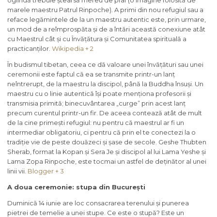
oglindă trebuie ștearsă mereu de praf (o imagine folosită de
marele maestru Patrul Rinpoche). A primi din nou refugiul sau a
reface legămintele de la un maestru autentic este, prin urmare,
un mod de a reîmprospăta și de a întări această conexiune atât
cu Maestrul cât și cu Învățătura și Comunitatea spirituală a
practicanților.
Wikipedia + 2
În budismul tibetan, ceea ce dă valoare unei învățături sau unei
ceremonii este faptul că ea se transmite printr-un lanț
neîntrerupt, de la maestru la discipol, până la Buddha însuși. Un
maestru cu o linie autentică își poate menționa profesorii și
transmisia primită; binecuvântarea „curge” prin acest lanț
precum curentul printr-un fir. De aceea contează atât de mult
de la cine primești refugiul: nu pentru că maestrul ar fi un
intermediar obligatoriu, ci pentru că prin el te conectezi la o
tradiție vie de peste douăzeci și șase de secole. Geshe Thubten
Sherab, format la Kopan și Sera Je și discipol al lui Lama Yeshe și
Lama Zopa Rinpoche, este tocmai un astfel de deținător al unei
linii vii.
Blogger + 3
A doua ceremonie: stupa din București
Duminică 14 iunie are loc consacrarea terenului și punerea
pietrei de temelie a unei stupe. Ce este o stupă? Este un