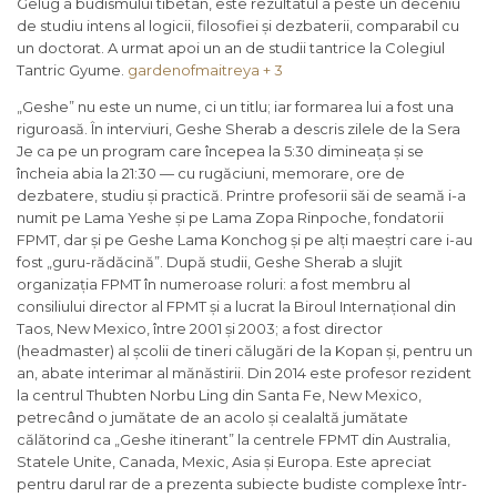
Gelug a budismului tibetan, este rezultatul a peste un deceniu
de studiu intens al logicii, filosofiei și dezbaterii, comparabil cu
un doctorat. A urmat apoi un an de studii tantrice la Colegiul
Tantric Gyume.
gardenofmaitreya + 3
„Geshe” nu este un nume, ci un titlu; iar formarea lui a fost una
riguroasă. În interviuri, Geshe Sherab a descris zilele de la Sera
Je ca pe un program care începea la 5:30 dimineața și se
încheia abia la 21:30 — cu rugăciuni, memorare, ore de
dezbatere, studiu și practică. Printre profesorii săi de seamă i-a
numit pe Lama Yeshe și pe Lama Zopa Rinpoche, fondatorii
FPMT, dar și pe Geshe Lama Konchog și pe alți maeștri care i-au
fost „guru-rădăcină”. După studii, Geshe Sherab a slujit
organizația FPMT în numeroase roluri: a fost membru al
consiliului director al FPMT și a lucrat la Biroul Internațional din
Taos, New Mexico, între 2001 și 2003; a fost director
(headmaster) al școlii de tineri călugări de la Kopan și, pentru un
an, abate interimar al mănăstirii. Din 2014 este profesor rezident
la centrul Thubten Norbu Ling din Santa Fe, New Mexico,
petrecând o jumătate de an acolo și cealaltă jumătate
călătorind ca „Geshe itinerant” la centrele FPMT din Australia,
Statele Unite, Canada, Mexic, Asia și Europa. Este apreciat
pentru darul rar de a prezenta subiecte budiste complexe într-