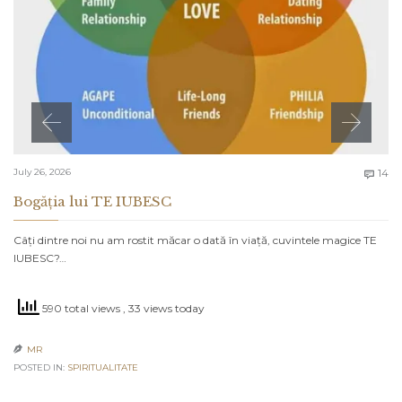
C
July 26, 2026
14

Bogăția lui TE IUBESC
Câți dintre noi nu am rostit măcar o dată în viață, cuvintele magice TE
IUBESC?…
590 total views
, 33 views today
MR

POSTED IN:
SPIRITUALITATE