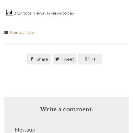
2724 total views
, 14 views today
Category

Spiritualitate

Share

Tweet

+1
Write a comment:
Message