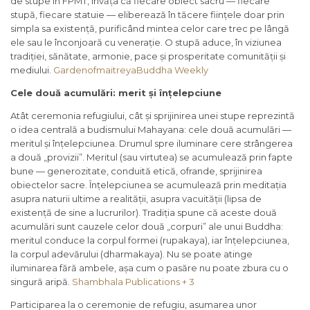
de stupe în FPMT, învăța că fiecare obiect sacru — fiecare
stupă, fiecare statuie — eliberează în tăcere ființele doar prin
simpla sa existență, purificând mintea celor care trec pe lângă
ele sau le înconjoară cu venerație. O stupă aduce, în viziunea
tradiției, sănătate, armonie, pace și prosperitate comunității și
mediului.
Gardenofmaitreya
Buddha Weekly
Cele două acumulări: merit și înțelepciune
Atât ceremonia refugiului, cât și sprijinirea unei stupe reprezintă
o idea centrală a budismului Mahayana: cele două acumulări —
meritul și înțelepciunea. Drumul spre iluminare cere strângerea
a două „provizii”. Meritul (sau virtutea) se acumulează prin fapte
bune — generozitate, conduită etică, ofrande, sprijinirea
obiectelor sacre. Înțelepciunea se acumulează prin meditația
asupra naturii ultime a realității, asupra vacuității (lipsa de
existență de sine a lucrurilor). Tradiția spune că aceste două
acumulări sunt cauzele celor două „corpuri” ale unui Buddha:
meritul conduce la corpul formei (rupakaya), iar înțelepciunea,
la corpul adevărului (dharmakaya). Nu se poate atinge
iluminarea fără ambele, așa cum o pasăre nu poate zbura cu o
singură aripă.
Shambhala Publications + 3
Participarea la o ceremonie de refugiu, asumarea unor