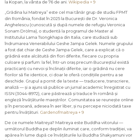
la Kopan, la vârsta de 76 de ani.
Wikipedia + 9
„Grădina lui Maitreya” este cel mai tânăr grup de studiu FPMT
din România, fondat în 2025 la București de Dr. Veronica
Anghelescu (cunoscută și după numele de refugiu Veronica
Sonam Drölma), o studentă la programul de Master al
Institutului Lama Tsongkhapa din Italia, care studiază sub
îndrumarea Venerabilului Geshe Jampa Gelek. Numele grupului
a fost dat chiar de Geshe Jampa Gelek, care a explicat că o
grădină este alcătuită din flori diferite, fiecare cu propria
culoare și parfum: la fel, într-un oraș precum Bucureștiul există
practicanți cu nevoi și înclinații diferite, iar o grădină nu cere
florilor să fie identice, ci doar le oferă condițiile pentru a se
deschide. Grupul a pornit de la texte — traducere, transcriere,
analiză — și a ajuns să publice un jurnal academic înregistrat cu
ISSN (3044-8972), care păstrează și traduce în română și
engleză învățăturile maeștrilor. Comunitatea se reunește online
și în persoană, adesea în aer liber, și nu percepe niciodată taxe
pentru învățături.
Gardenofmaitreya + 9
De ce numele Maitreya? Maitreya este Buddha viitorului —
următorul Buddha pe deplin iluminat care, conform tradiției, va
apărea în lume după ce învățăturile lui Buddha Shakyamuni vor