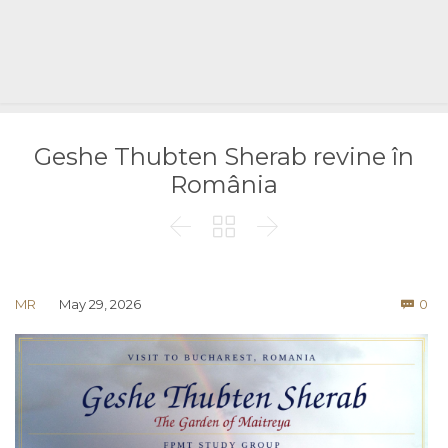
Geshe Thubten Sherab revine în
România



Co
MR
May 29, 2026
0
