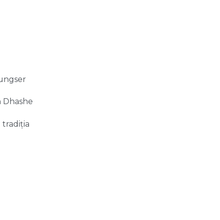
yungser
în Dhashe
tradiția