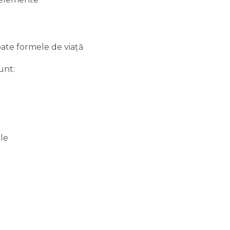
oate formele de viață
unt:
le