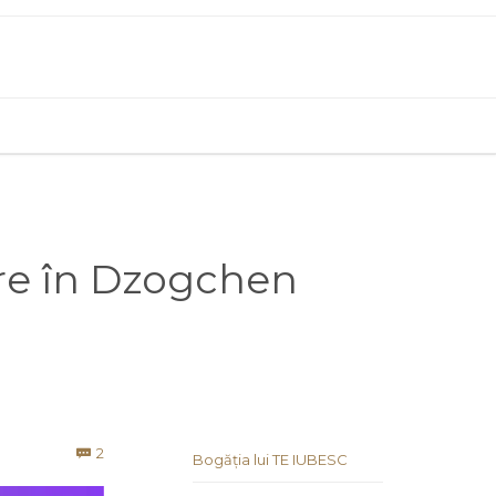
ere în Dzogchen
Comments
2

Bogăția lui TE IUBESC