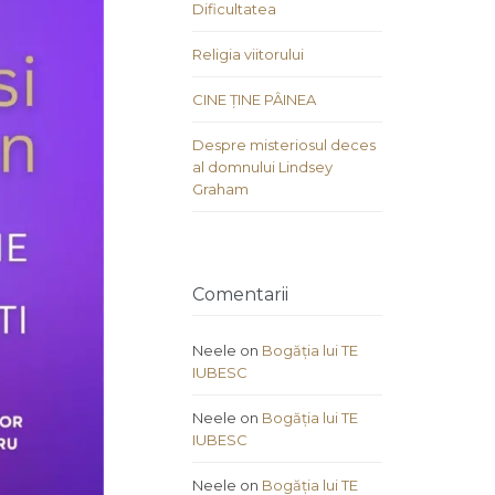
Dificultatea
Religia viitorului
CINE ȚINE PÂINEA
Despre misteriosul deces
al domnului Lindsey
Graham
Comentarii
Neele
on
Bogăția lui TE
IUBESC
Neele
on
Bogăția lui TE
IUBESC
Neele
on
Bogăția lui TE