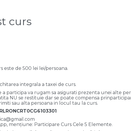
st curs
s este de 500 lei lei/persoana.
hitarea integrala a taxei de curs.
de a participa va rugam sa asigurati prezenta unei alte p
platita NU se restituie dar se poate compensa prinparticip
rimiti sau alta persoana in locul tau la curs.
BTRLRONCRT0CG6103301
ntrica@gmail.com
pp, mențiune: Participare Curs Cele 5 Elemente.