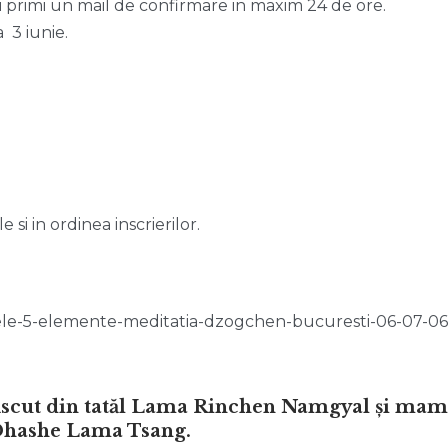
 primi un mail de confirmare in maxim 24 de ore.
a 3 iunie.
e si in ordinea inscrierilor.
rs-cele-5-elemente-meditatia-dzogchen-bucuresti-06-07-06
ăscut din tatăl Lama Rinchen Namgyal și mam
Dhashe Lama Tsang.