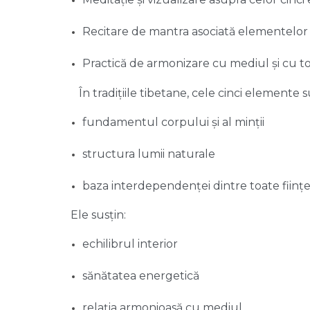
Recitare de mantra asociată elementelor
Practică de armonizare cu mediul și cu t
În tradițiile tibetane, cele cinci elemente s
fundamentul corpului și al minții
structura lumii naturale
baza interdependenței dintre toate ființe
Ele susțin:
echilibrul interior
sănătatea energetică
relația armonioasă cu mediul