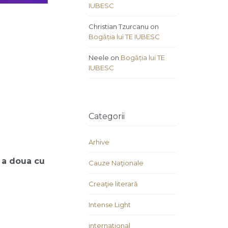
IUBESC
Christian Tzurcanu
on
Bogăția lui TE IUBESC
Neele
on
Bogăția lui TE
IUBESC
Categorii
Arhive
 a doua cu
Cauze Naţionale
Creaţie literară
Intense Light
international