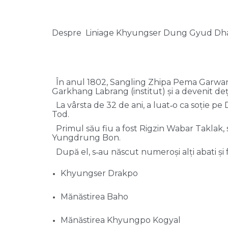
Despre Liniage Khyungser Dung Gyud Dh
În anul 1802, Sangling Zhipa Pema Garwan
Garkhang Labrang (institut) și a devenit deț
La vârsta de 32 de ani, a luat‑o ca soție pe
Tod.
Primul său fiu a fost Rigzin Wabar Taklak, st
Yungdrung Bon.
După el, s‑au născut numeroși alți abati și f
Khyungser Drakpo
Mănăstirea Baho
Mănăstirea Khyungpo Kogyal