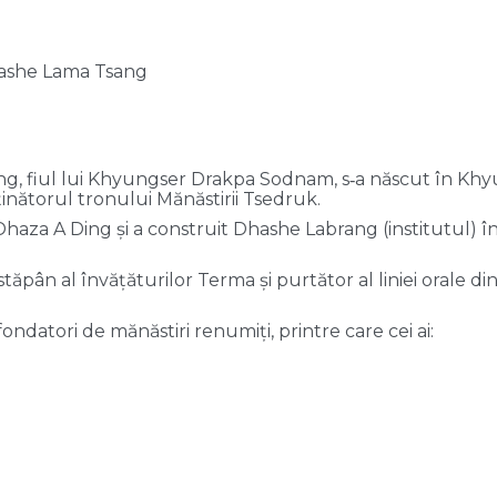
ashe Lama Tsang
g, fiul lui Khyungser Drakpa Sodnam, s‑a născut în Kh
inătorul tronului Mănăstirii Tsedruk.
 Dhaza A Ding și a construit Dhashe Labrang (institutul) 
ăpân al învățăturilor Terma și purtător al liniei orale din 
ondatori de mănăstiri renumiți, printre care cei ai: