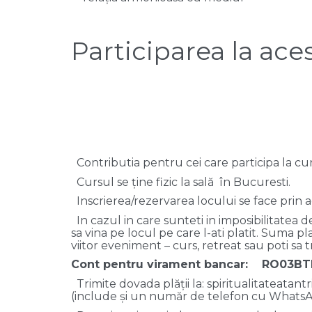
Participarea la ace
Contributia pentru cei care participa la cur
Cursul se ține fizic la sală în Bucuresti.
Inscrierea/rezervarea locului se face prin ac
In cazul in care sunteti in imposibilitatea 
sa vina pe locul pe care l-ati platit. Suma 
viitor eveniment – curs, retreat sau poti sa t
Cont pentru virament bancar: RO03
Trimite dovada plății la: spiritualitateata
(include și un număr de telefon cu WhatsA