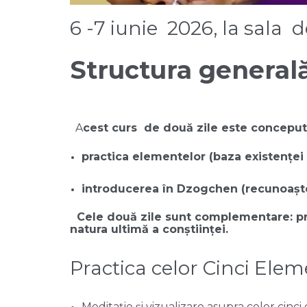
6 -7 iunie 2026, la sala d
Structura general
A
cest curs de două zile este conceput
practica elementelor (baza existenței 
introducerea în Dzogchen (recunoașter
Cele două zile sunt complementare: pri
natura ultimă a conștiinței.
Practica celor Cinci Ele
Meditație și vizualizare asupra celor cinc