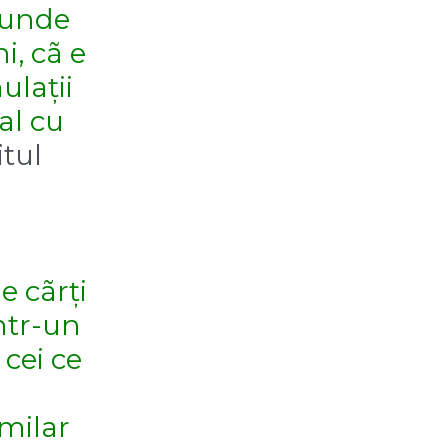
e unde
i, cã e
ulații
ial cu
itul
e cãrți
într-un
cei ce
imilar