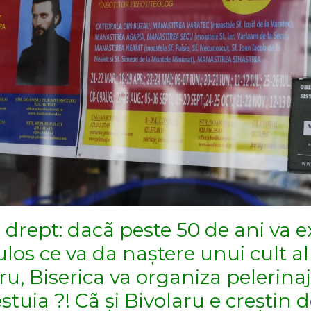
drept: dacã peste 50 de ani va e
los ce va da naștere unui cult a
u, Biserica va organiza pelerinaj
tuia ?! Cã și Bivolaru e creștin d