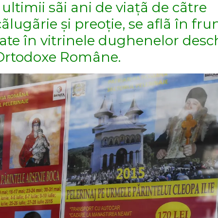
 ultimii sãi ani de viațã de cãtre
ãlugãrie și preoție, se aflã în fru
ișate în vitrinele dughenelor desc
i Ortodoxe Române.