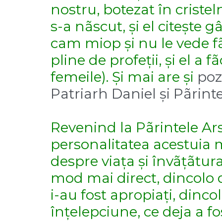
nostru, botezat în cristel
s-a nãscut, și el citește g
cam miop și nu le vede fãr
pline de profeții, și el a 
femeile). Și mai are și
poz
Patriarh Daniel și Pãrinte
Revenind la Pãrintele Ar
personalitatea acestuia m
despre viața și învãțãtura
mod mai direct, dincolo d
i-au fost apropiați, dinc
înțelepciune, ce deja a f