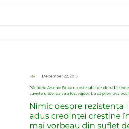
MR
December 22, 2015
Pãrintele Arsenie Boca nu este iubit de clerul biserices
cuvinte urâte: ba cã a fost vãjitor, ba cã promova ocult
Nimic despre rezistența 
adus credinței creștine în
mai vorbeau din suflet de