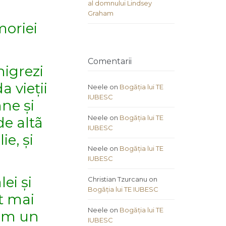
al domnului Lindsey
Graham
moriei
Comentarii
nigrezi
a vieții
Neele
on
Bogăția lui TE
IUBESC
mne și
Neele
on
Bogăția lui TE
de altã
IUBESC
ie, și
Neele
on
Bogăția lui TE
IUBESC
ei și
Christian Tzurcanu
on
Bogăția lui TE IUBESC
t mai
Neele
on
Bogăția lui TE
cum un
IUBESC