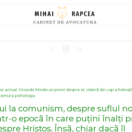
Skip
to
content



c actual. Oriunde întrebi un preot despre el, clatinã din cap a îndoialã
ismul și psihologia.
lui la comunism, despre suflul n
tr-o epocã în care puțini înalți p
spre Hristos. Însã, chiar dacã îl