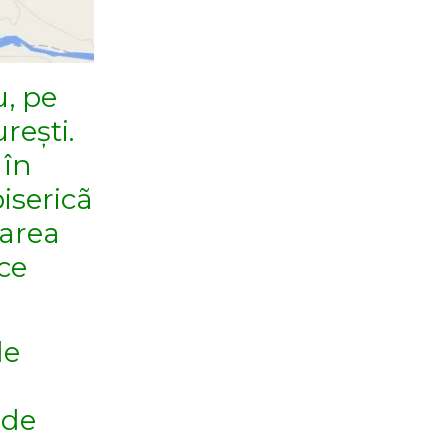
u, pe
rești.
 în
bisericã
zarea
ce
de
 de