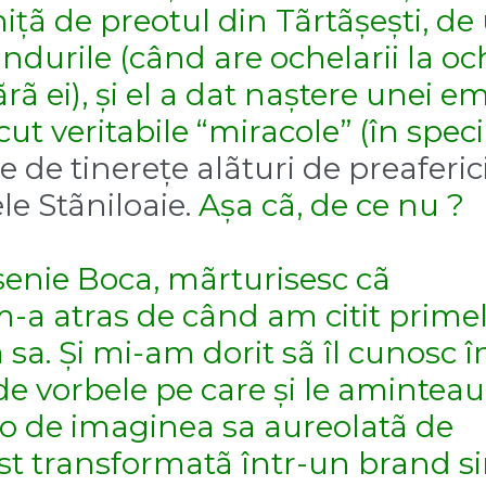
nițã de preotul din Tãrtãșești, d
ândurile (când are ochelarii la och
ã ei), și el a dat naștere unei em
fãcut veritabile “miracole” (în spec
e de tinerețe alãturi de preaferic
le Stãniloaie.
Așa cã, de ce nu ?
senie Boca, mãrturisesc cã
-a atras de când am citit primel
 sa. Și mi-am dorit sã îl cunosc 
e vorbele pe care și le aminteau 
olo de imaginea sa aureolatã de
ost transformatã într-un brand s