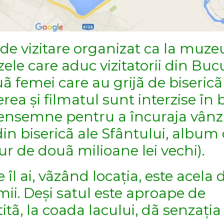
de vizitare organizat ca la muze
ele care aduc vizitatorii din Bucu
uã femei care au grijã de bisericã
erea și filmatul sunt interzise în 
pensemne pentru a încuraja vân
in bisericã ale Sfântului, album 
ur de douã milioane lei vechi).
îl ai, vãzând locația, este acela 
ii. Deși satul este aproape de
titã, la coada lacului, dã senzația