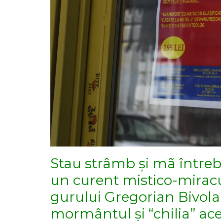
Stau strâmb și mã întreb 
un curent mistico-miracu
gurului Gregorian Bivolar
mormântul și “chilia” aces