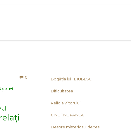
Comments
0

Bogăția lui TE IUBESC
 și auzi
Dificultatea
Religia viitorului
ou
relați
CINE ȚINE PÂINEA
Despre misteriosul deces