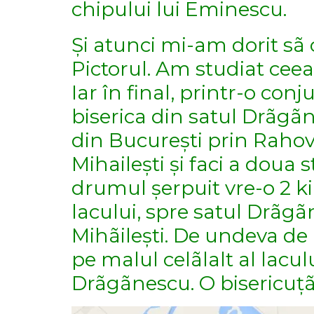
chipului lui Eminescu.
Și atunci mi-am dorit sã 
Pictorul. Am studiat ceea
Iar în final, printr-o con
biserica din satul Drãgã
din București prin Rahova.
Mihailești și faci a doua 
drumul șerpuit vre-o 2 ki
lacului, spre satul Drãg
Mihãilești. De undeva de
pe malul celãlalt al lacu
Drãgãnescu. O bisericuțã