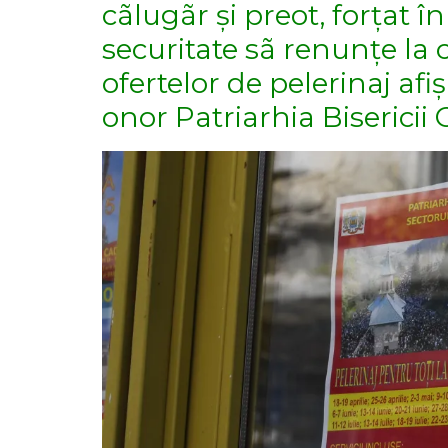
cãlugãr și preot, forțat în
securitate sã renunțe la c
ofertelor de pelerinaj af
onor Patriarhia Biserici