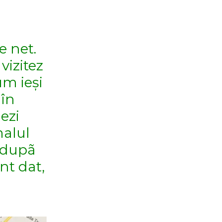
e net.
vizitez
um ieși
 în
ezi
malul
l dupã
nt dat,