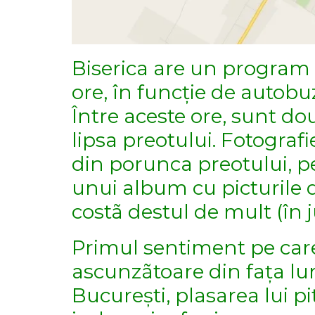
Biserica are un program 
ore, în funcție de autobuz
Între aceste ore, sunt do
lipsa preotului. Fotografi
din porunca preotului, 
unui album cu picturile d
costã destul de mult (în j
Primul sentiment pe care 
ascunzãtoare din fața lum
București, plasarea lui pi