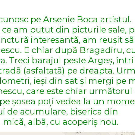
cunosc pe Arsenie Boca artistul.
 ce am putut din picturile sale, p
juncturã interesantã, am reușit sã 
nescu. E chiar dupã Bragadiru, c
 Treci barajul peste Argeș, intri
stradã (asfaltatã) pe dreapta. Urm
lometri, ieși din sat și mergi pe 
ãnescu, care este chiar urmãtoru
 pe șosea poți vedea la un mome
lui de acumulare, biserica din
 micã, albã, cu acoperiș nou.