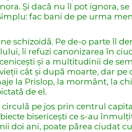
gnora. Și dacã nu îl pot ignora, se
 ? Simplu: fac bani de pe urma me
ine schizoidã. Pe de-o parte îl de
ului, îi refuzi canonizarea în ciud
cenicești și a multitudinii de se
vieții cât și dupã moarte, dar pe 
aje la Prislop, la mormânt, la chil
ctatã de el.
irculã pe jos prin centrul capital
iecte bisericești ce s-au înmulți
imii doi ani, poate pãrea ciudat 