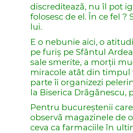
discrediteazã, nu îl pot i
folosesc de el. În ce fel
lui.
E o nebunie aici, o atitud
pe furiș pe Sfântul Ardeal
sale smerite, a morții mu
miracole atât din timpul 
parte îi organizezi pelerin
la Biserica Drãgãnescu, pi
Pentru bucureștenii care c
observã magazinele de ob
ceva ca farmaciile în ult