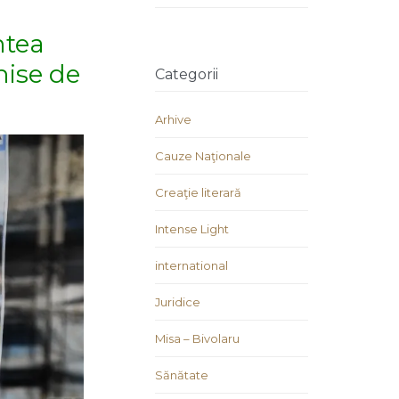
ntea
hise de
Categorii
Arhive
Cauze Naţionale
Creaţie literară
Intense Light
international
Juridice
Misa – Bivolaru
Sănătate