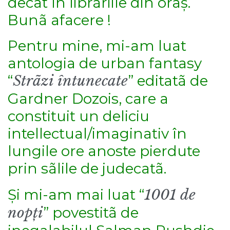
decât în librãriile din oraș.
Bunã afacere !
Pentru mine, mi-am luat
antologia de urban fantasy
“
Strãzi întunecate
” editatã de
Gardner Dozois, care a
constituit un deliciu
intellectual/imaginativ în
lungile ore anoste pierdute
prin sãlile de judecatã.
Și mi-am mai luat “
1001 de
nopți
” povestitã de