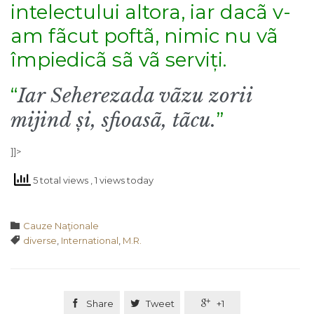
intelectului altora, iar dacã v-
am fãcut poftã, nimic nu vã
împiedicã sã vã serviți.
“
Iar Seherezada vãzu zorii
mijind și, sfioasã, tãcu.
”
]]>
5 total views
, 1 views today
Category

Cauze Naţionale
Tags

diverse
,
International
,
M.R.

Share

Tweet

+1