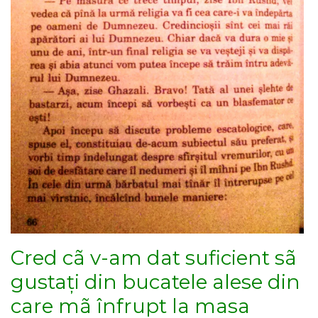
Cred cã v-am dat suficient sã
gustați din bucatele alese din
care mã înfrupt la masa