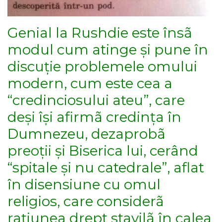
Genial la Rushdie este însã
modul cum atinge și pune în
discuție problemele omului
modern, cum este cea a
“credinciosului ateu”, care
deși își afirmã credința în
Dumnezeu, dezaprobã
preoții și Biserica lui, cerând
“spitale și nu catedrale”, aflat
în disensiune cu omul
religios, care considerã
rațiunea drept stavilã în calea