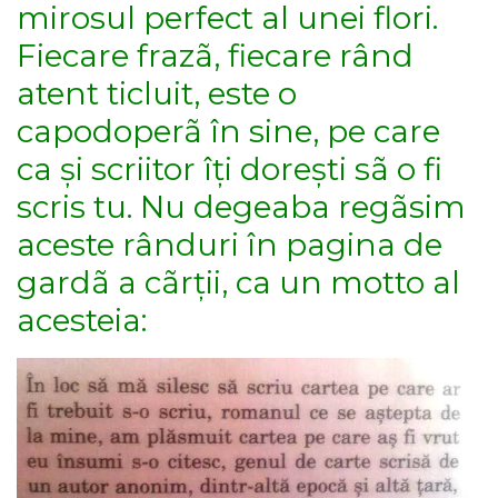
mirosul perfect al unei flori.
Fiecare frazã, fiecare rând
atent ticluit, este o
capodoperã în sine, pe care
ca și scriitor îți dorești sã o fi
scris tu. Nu degeaba regãsim
aceste rânduri în pagina de
gardã a cãrții, ca un motto al
acesteia: