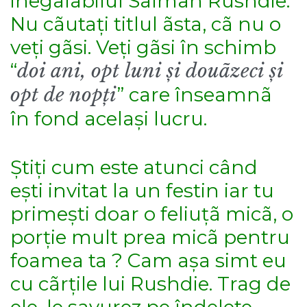
inegalabilul Salman Rushdie.
Nu cãutați titlul ãsta, cã nu o
veți gãsi. Veți gãsi în schimb
“
doi ani, opt luni și douãzeci și
opt de nopți
” care înseamnã
în fond același lucru.
Știți cum este atunci când
ești invitat la un festin iar tu
primești doar o feliuțã micã, o
porție mult prea micã pentru
foamea ta ? Cam așa simt eu
cu cãrțile lui Rushdie. Trag de