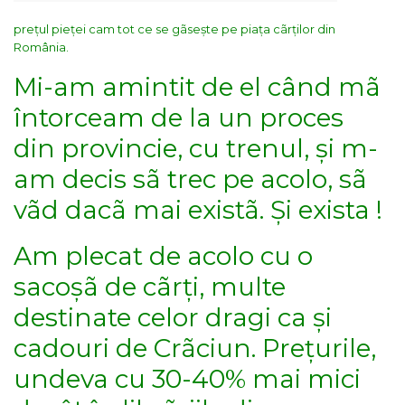
prețul pieței cam tot ce se gãsește pe piața cãrților din
România.
Mi-am amintit de el când mã
întorceam de la un proces
din provincie, cu trenul, și m-
am decis sã trec pe acolo, sã
vãd dacã mai existã. Și exista !
Am plecat de acolo cu o
sacoșã de cãrți, multe
destinate celor dragi ca și
cadouri de Crãciun. Prețurile,
undeva cu 30-40% mai mici