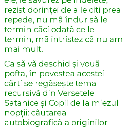
ele, le savurez pe îndelete,
rezist dorinței de a le citi prea
repede, nu mã îndur sã le
termin cãci odatã ce le
termin, mã intristez cã nu am
mai mult.
Ca sã vã deschid și vouã
pofta, în povestea acestei
cãrți se regãsește tema
recursivã din Versetele
Satanice și Copii de la miezul
nopții: cãutarea
autobiograficã a originilor