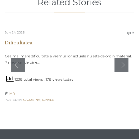
Related Stories
C
July 24, 2026
8

Dificultatea
Cea mai mare dificultate a vremurilor actuale nu este de ordin material.
Paradoxal, de bine…
1238 total views
, 178 views today
MR

POSTED IN:
CAUZE NAŢIONALE