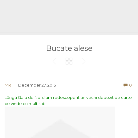
Bucate alese



Co
MR
December 27, 2015
0

Lângã Gara de Nord am redescoperit un vechi depozit de carte
ce vinde cu mult sub