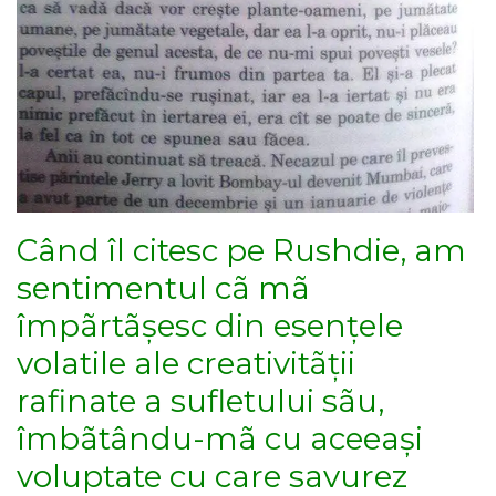
Când îl citesc pe Rushdie, am
sentimentul cã mã
împãrtãșesc din esențele
volatile ale creativitãții
rafinate a sufletului sãu,
îmbãtându-mã cu aceeași
voluptate cu care savurez