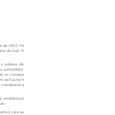
ite de URSS. Pe
us de Ioan, în
tr-o pădure din
 autorităților.
 de un complot
e să îl pună în
e clandestină a
ţi, arestând pe
oan.
martorii care au