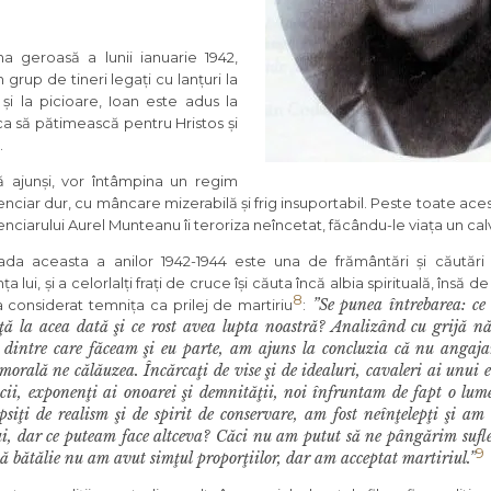
rna geroasă a lunii ianuarie 1942,
n grup de tineri legați cu lanțuri la
 și la picioare, Ioan este adus la
ca să pătimească pentru Hristos și
.
 ajunși, vor întâmpina un regim
nciar dur, cu mâncare mizerabilă și frig insuportabil. Peste toate aces
nciarului Aurel Munteanu îi teroriza neîncetat, făcându-le viața un cal
ada aceasta a anilor 1942-1944 este una de frământări și căutări s
ța lui, și a celorlalți frați de cruce își căuta încă albia spirituală, însă 
8
”Se punea întrebarea: ce
a considerat temnița ca prilej de martiriu
:
ţă la acea dată şi ce rost avea lupta noastră? Analizând cu grijă nă
i dintre care făceam şi eu parte, am ajuns la concluzia că nu angajar
morală ne călăuzea. Încărcaţi de vise şi de idealuri, cavaleri ai unui 
ucii, exponenţi ai onoarei şi demnităţii, noi înfruntam de fapt o lu
ipsiţi de realism şi de spirit de conservare, am fost neînţelepţi şi am
ui, dar ce puteam face altceva? Căci nu am putut să ne pângărim suflet
9
ă bătălie nu am avut simţul proporţiilor, dar am acceptat martiriul.”