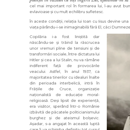
plutește în văzduh cu toți îngerii Lui, ajutându-ne să
cel mai important rol în formarea lui, l-au avut b
evlavioase și cu mult echilibru sufletesc.
În aceste condiții, relația lui Ioan cu Iisus devine un
viața părându-i-se inimaginabilă fără El, căci Dumneze
Copilăria i-a fost liniștită dar
născându-se și trăind la răscrucea
unor vremuri pline de tensiuni și de
transformări sociale, între dictatura lui
Hitler și cea a lui Stalin, nu va rămâne
indiferent față de provocările
veacului. Astfel, în anul 1937, ca
majoritatea tinerilor cu idealuri înalte
din perioada interbelică, intră în
Frățiile de Cruce, organizație
naționalistă de educație moral-
religioasă. Deși lipsit de experiență,
era visător, sperând într-o Românie
izbăvită de păcatele politicianismului
burghez și de ateismul bolșevic.
Așadar, s-a angajat în această luptă
care îi va schimba definitiv tot cursul