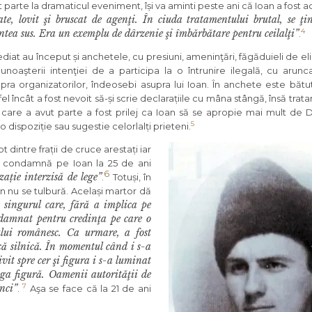
t parte la dramaticul eveniment, își va aminti peste ani că Ioan a fost 
ate, lovit şi bruscat de agenţi. În ciuda tratamentului brutal, se ţi
ntea sus. Era un exemplu de dârzenie şi îmbărbătare pentru ceilalţi”
4
.
diat au început și anchetele, cu presiuni, ameninţări, făgăduieli de el
unoaşterii intenţiei de a participa la o întrunire ilegală, cu arunc
pra organizatorilor, îndeosebi asupra lui Ioan. În anchete este bătut
fel încât a fost nevoit să-și scrie declarațiile cu mâna stângă, însă tr
care a avut parte a fost prilej ca Ioan să se apropie mai mult de 
5
 dispoziție sau sugestie celorlalți prieteni.
 dintre frații de cruce arestați iar
ă îl condamnă pe Ioan la 25 de ani
6
ație interzisă de lege”
.
Totuși, în
an nu se tulbură. Același martor dă
t singurul care, fără a implica pe
ondamnat pentru credinţa pe care o
lui românesc. Ca urmare, a fost
 silnică. În momentul când i s-a
it spre cer şi figura i s-a luminat
aga figură. Oamenii autorităţii de
nci”
7
.
Aşa se face că la 21 de ani