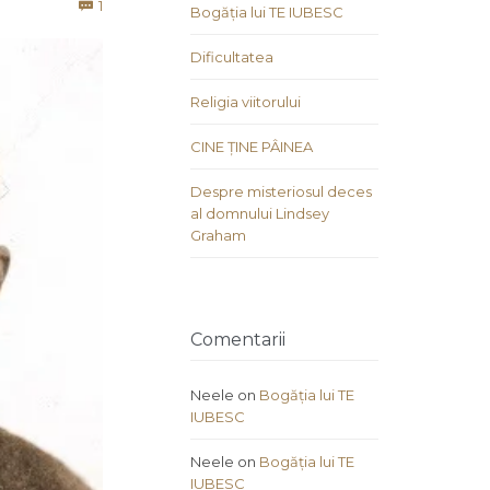
Comment
1

Bogăția lui TE IUBESC
Dificultatea
Religia viitorului
CINE ȚINE PÂINEA
Despre misteriosul deces
al domnului Lindsey
Graham
Comentarii
Neele
on
Bogăția lui TE
IUBESC
Neele
on
Bogăția lui TE
IUBESC