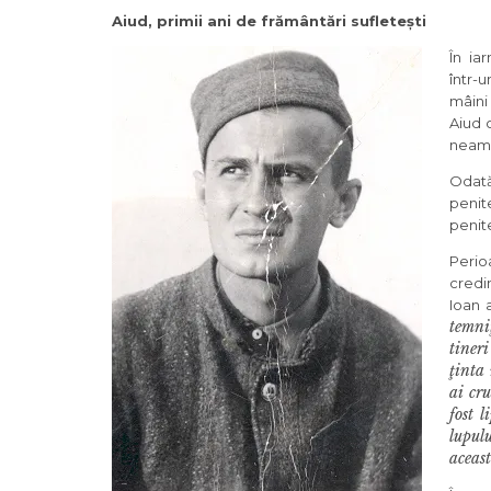
Aiud, primii ani de frământări sufletești
În ia
într-u
mâini
Aiud 
neam
Odată
penite
penite
Perio
credin
Ioan 
temni
tiner
ţinta 
ai cr
fost l
lupul
aceast