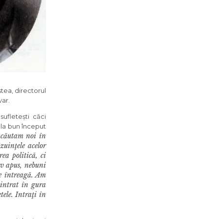
tea, directorul
var.
ufletești căci
de la bun început
 căutam noi în
zuinţele acelor
ea politică, ci
ev apus, nebuni
me întreagă. Am
 intrat în gura
ele. Intraţi în