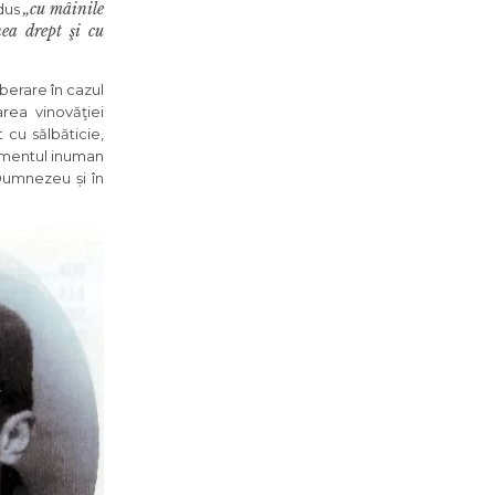
„cu mâinile
adus
nea drept şi cu
iberare în cazul
area vinovăţiei
 cu sălbăticie,
atamentul inuman
Dumnezeu și în