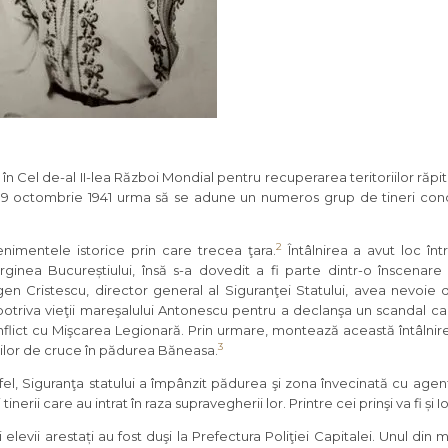
v în Cel de-al II-lea Război Mondial pentru recuperarea teritoriilor răp
 19 octombrie 1941 urma să se adune un numeros grup de tineri cond
2
nimentele istorice prin care trecea ţara.
Întâlnirea a avut loc în
ginea Bucureștiului, însă s-a dovedit a fi parte dintr-o înscenare a
en Cristescu, director general al Siguranţei Statului, avea nevoie
otriva vieţii mareşalului Antonescu pentru a declanşa un scandal car
flict cu Mişcarea Legionară. Prin urmare, montează această întâlnir
3
ţilor de cruce în pădurea Băneasa.
fel, Siguranţa statului a împânzit pădurea şi zona învecinată cu agen
i tinerii care au intrat în raza supravegherii lor. Printre cei prinşi va fi și I
i elevii arestați au fost duşi la Prefectura Poliţiei Capitalei. Unul din 