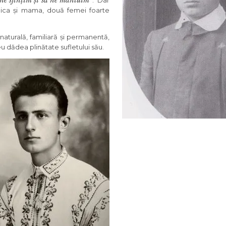
 ne sfințim și să ne mântuim”
.
Dar
unica și mama, două femei foarte
a naturală, familiară și permanentă,
u dădea plinătate sufletului său.