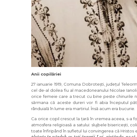
Anii copilăriei
27 ianuarie 1919, Comuna Dobrotești, județul Teleorm
cel de-al doilea fiu al macedoneanului Nicolae Iano
orice femeie care a trecut cu bine peste chinurile n
sărmana că aceste dureri vor fi abia începutul păti
rânduială în lume era martiriul. Însă acum era bucurie.
Ca orice copil crescut la țară în vremea aceea, s-a f
atmosfera religioasă a satului: slujbele bisericești, col
toate înfiripând în sufletul lui convingerea că Hristos