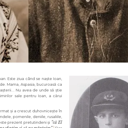
an. Este ziua când se naște Ioan,
lide. Mama, Aspasia, bucuroasă ca
așterii…. Nu avea de unde să știe
mirilor sale pentru Ioan, a cărui
ormat și a crescut duhovnicește în
indele, pomenile, deniile, rusaliile,
”că El
 este prezent pretutindeni și
1