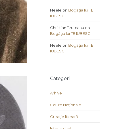
Neele
on
Bogăția lui TE
IUBESC
Christian Tzurcanu
on
Bogăția lui TE IUBESC
Neele
on
Bogăția lui TE
IUBESC
Categorii
Arhive
Cauze Naţionale
Creaţie literară
Intense Light