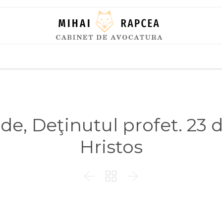
Skip
to
content
lide, Deţinutul profet. 23 
Hristos


