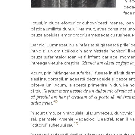
În ac
pedag
face r
Totuși, în ciuda eforturilor duhovnicești intense, Ioan
câștiga umilința duhului. Mai mult, avea conștiința 
cauza aceluiași amor propriu amestecat cu rușinea. Pe
Dar nici Dumnezeu nu a întârziat să găsească prilej pe
într-o zi, un om ticălos din administrația închisorii 
cauza suferințelor Ioan va fi înfrânt dar acel moment,
”Atunci am căzut cu fața la
întreaga viețuire creștină:
Acum, prin înfrângerea suferită, îi fusese în sfârșit dărma
sieși insuportabil. În această deznădejde și dezorie
câteva luni. Acum, la acestă primenire în duh, i-a hot
”aveam mare nevoie de un duhovnic căruia să-i î
târziu,
că preotul are har și credeam că el poate să-mi tra
12
atâta nesaț.”
În scurt timp, prin rânduiala lui Dumnezeu, duhovnic îi
săi, părintele Arsenie Papacioc. Dealtfel, Ioan îl 
13
”ctitorul” sufletului său.