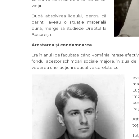
vieții.
După absolvirea liceului, pentru că
părinții aveau o situație materială
bună, merge să studieze Dreptul la
Bucureşti.
Arestarea și condamnarea
Era în anul I de facultate când România intrase efecti
fondul acestor schimbări sociale majore, în ziua de
vederea unei acţiuni educative corelate cu
eve
mar
Eug
împ
con
fra
Ast
toţ
Toț