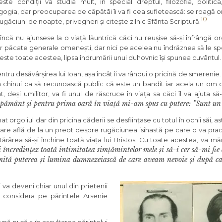
este condiții va studia mult, în special dreptul, filozofia, politica
ogia, dar preocuparea de căpătâi îi va fi cea sufletească: se roagă ore
10
ugăciuni de noapte, privegheri și citește zilnic Sfânta Scriptură.
 încă nu ajunsese la o viață lăuntrică căci nu reușise să-și înfrângă o
unor păcate generale omenești, dar nici pe acelea nu îndrăznea să le 
ste toate acestea, lipsa îndrumării unui duhovnic își spunea cuvântul.
ntru desăvârșirea lui Ioan, așa încât îi va rândui o pricină de smerenie
îl va chinui ca să recunoască public că este un bandit iar acela un om
 deși umilitor, va fi unul de răscruce în viața sa căci îl va ajuta să
 pământ și pentru prima oară în viață mi-am spus cu putere: ”Sunt un 
t orgoliul dar din pricina căderii se desființase cu totul în ochii săi, ast
ntare află de la un preot despre rugăciunea isihastă pe care o va pr
ărârea să-și închine toată viața lui Hristos. Cu toate acestea, va măr
ncredințez toată intimitatea simțămintelor mele și să-i cer să-mi fie
nsmită puterea și lumina dumnezeiască de care aveam nevoie și după 
 va deveni chiar unul din prietenii
va considera pe părintele Arsenie