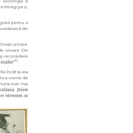
, sociologia și
 întregi pe zi,
rgoliul pentru a
spovedească din
. Drept urmare,
 de onoare. Din
-și reconsidere
11
ticălos!”
.
fel încât își era
actica vreme de
turisi Ioan mai
 călăuză. Știam
care râvneam cu