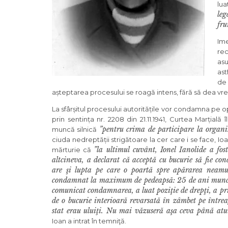
lua
leg
fru
Ime
rec
asu
ast
de 
așteptarea procesului se roagă intens, fără să dea vreo
La sfârșitul procesului autoritățile vor condamna pe opt
prin sentința nr. 2208 din 21.11.1941, Curtea Marțial
”pentru crima de participare la organiz
muncă silnică
ciuda nedreptății strigătoare la cer care i se face, Io
”la ultimul cuvânt, Ionel Ianolide a fos
mărturie că
altcineva, a declarat că acceptă cu bucurie să fie c
are şi lupta pe care o poartă spre apărarea neamu
condamnat la maximum de pedeapsă: 25 de ani muncă
comunicat condamnarea, a luat poziţie de drepţi, a priv
de o bucurie interioară revarsată în zâmbet pe între
stat erau uluiţi. Nu mai văzuseră aşa ceva până atu
Ioan a intrat în temniţă.