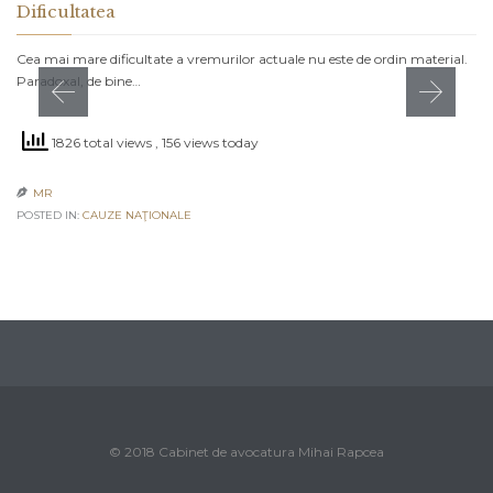
Dificultatea
Cea mai mare dificultate a vremurilor actuale nu este de ordin material.
Paradoxal, de bine…
1826 total views
, 156 views today
MR

POSTED IN:
CAUZE NAŢIONALE
© 2018 Cabinet de avocatura Mihai Rapcea