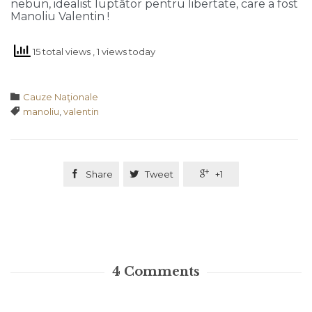
nebun, idealist luptător pentru libertate, care a fost
Manoliu Valentin !
15 total views
, 1 views today
Category

Cauze Naţionale
Tags

manoliu
,
valentin

Share

Tweet

+1
4
Comments