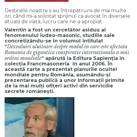
Destinele noastre s-au întrepătruns de mai multe
ori, când mi-a solicitat sprijinul ca avocat în diversele
situații de viață, lucru care ne-a apropiat.
Valentin a fost un cercetător asiduu al
fenomenului iudeo-masonic, studiile sale
concretizându-se în volumul intitulat
Dezvaluiri uluitoare despre modul in care este afectata
”
Romania de gigantica conspiratie internationala a noii
ordini mondiale
” apărută la Editura Sapienția în
colecția Francmasoneria în anul 2006. În
această carte a prezentat planurile ocultei
mondiale pentru România, asumându-și
prezentarea publică a unor informații primite
de la mai mulți ofițeri activi din serviciile
secrete românești.