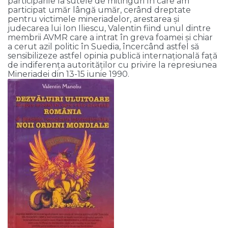
participările la sutele de mitinguri în care am
participat umăr lângă umăr, cerând dreptate
pentru victimele mineriadelor, arestarea și
judecarea lui Ion Iliescu, Valentin fiind unul dintre
membrii AVMR care a intrat în greva foamei și chiar
a cerut azil politic în Suedia, încercând astfel să
sensibilizeze astfel opinia publică internațională față
de indiferența autorităților cu privire la represiunea
Mineriadei din 13-15 iunie 1990.