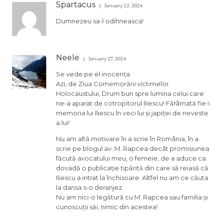
Spartacus
January 22, 2024
Dumnezeu sa-l odihneasca!
Neele
January 27, 2024
Se vede pe el inocența.
Azi, de Ziua Comemorării victimelor
Holocaustului, Drum bun spre lumina celui care
ne-a aparat de cotropitorul Iliescu! Fărâmată fie-i
memoria lui Iliescu în veci lui și japiței de neveste
a lui!
Nu am altă motivare în a scrie în România, în a
scrie pe blogul av. M. Rapcea decât promisiunea
făcută avocatului meu, o femeie, de a aduce ca
dovadă o publicație tipărită din care să reiasă că
Iliescu a intrat la închisoare. Altfel nu am ce căuta
la dansa s-o deranjez.
Nu am nici-o legătură cu M. Rapcea sau familia și
cunoscuții săi, nimic din acestea!