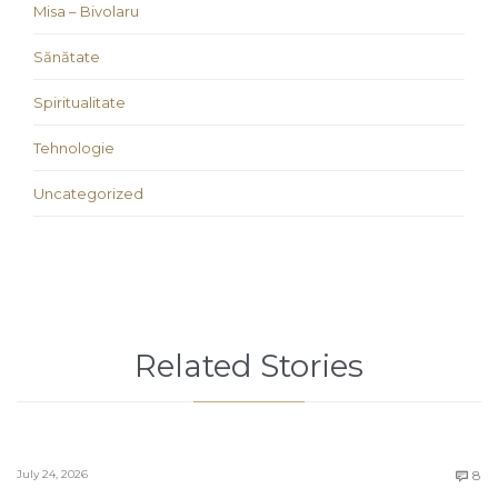
Misa – Bivolaru
Sănătate
Spiritualitate
Tehnologie
Uncategorized
Related Stories
C
July 24, 2026
8
