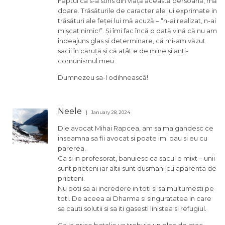
Faptul ca s-a stins din viață această persoană, mă
doare. Trăsăturile de caracter ale lui exprimate in
trăsături ale feței lui mă acuză – “n-ai realizat, n-ai
mișcat nimic!”. Și îmi fac încă o dată vină că nu am
îndeajuns glas și determinare, că mi-am văzut
sacii în căruță și că atât e de mine și anti-
comunismul meu.
Dumnezeu sa-l odihnească!
Neele
January 28, 2024
Dle avocat Mihai Rapcea, am sa ma gandesc ce
inseamna sa fii avocat si poate imi dau si eu cu
parerea.
Ca si in profesorat, banuiesc ca sacul e mixt – unii
sunt prieteni iar altii sunt dusmani cu aparenta de
prieteni.
Nu poti sa ai incredere in toti si sa multumesti pe
toti. De aceea ai Dharma si singuratatea in care
sa cauti solutii si sa iti gasesti linistea si refugiul.
Ca la orice batalie va trebuie un plan de atac.