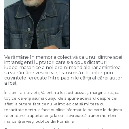
Va rămâne în memoria colectivă ca unul dintre acei
intransigenți luptători care s-a opus dictaturii
iudeo-masonice a noii ordini mondiale, iar amintirea
sa va rămâne veșnic vie, transmisă cititorilor prin
cuvintele ferecate între paginile cărții al cărei autor
a fost.
În ultimii ani ai vieții, Valentin a fost ostracizat și marginalizat, ca
toți cei care își asumă curajul de a spune adevărul despre cei
aflați la putere, fapt ce nu l-a împiedicat să militeze cu
tenacitate pentru a face publice informațiile pe care le deținea
referitoare la apartenența la etnia evreiască a unor membrii
marcanți ai vieții publice din România.