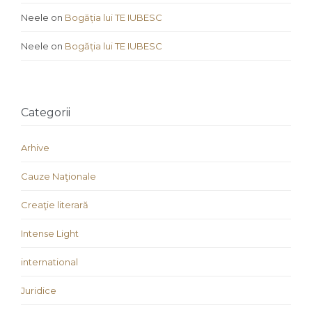
Neele
on
Bogăția lui TE IUBESC
Neele
on
Bogăția lui TE IUBESC
Categorii
Arhive
Cauze Naţionale
Creaţie literară
Intense Light
international
Juridice