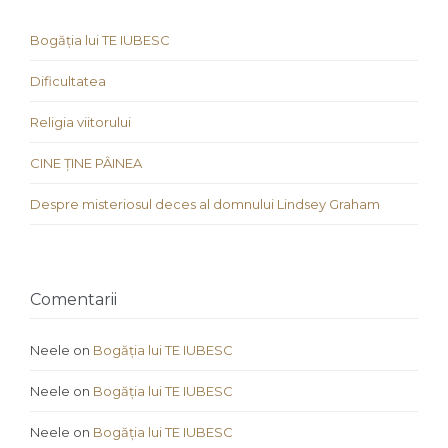
Bogăția lui TE IUBESC
Dificultatea
Religia viitorului
CINE ȚINE PÂINEA
Despre misteriosul deces al domnului Lindsey Graham
Comentarii
Neele
on
Bogăția lui TE IUBESC
Neele
on
Bogăția lui TE IUBESC
Neele
on
Bogăția lui TE IUBESC