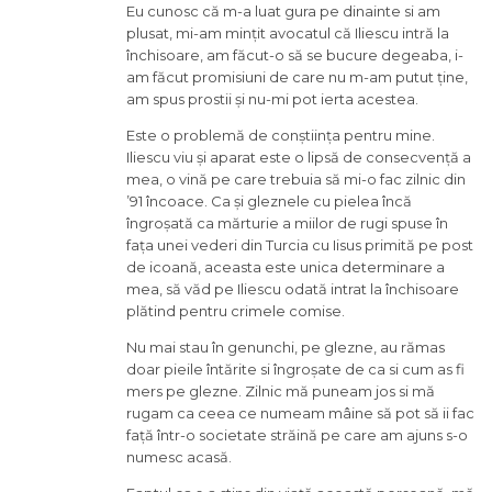
Eu cunosc că m-a luat gura pe dinainte si am
plusat, mi-am mințit avocatul că Iliescu intră la
închisoare, am făcut-o să se bucure degeaba, i-
am făcut promisiuni de care nu m-am putut ține,
am spus prostii și nu-mi pot ierta acestea.
Este o problemă de conștiința pentru mine.
Iliescu viu și aparat este o lipsă de consecvență a
mea, o vină pe care trebuia să mi-o fac zilnic din
’91 încoace. Ca și gleznele cu pielea încă
îngroșată ca mărturie a miilor de rugi spuse în
fața unei vederi din Turcia cu Iisus primită pe post
de icoană, aceasta este unica determinare a
mea, să văd pe Iliescu odată intrat la închisoare
plătind pentru crimele comise.
Nu mai stau în genunchi, pe glezne, au rămas
doar pieile întărite si îngroșate de ca si cum as fi
mers pe glezne. Zilnic mă puneam jos si mă
rugam ca ceea ce numeam mâine să pot să ii fac
față într-o societate străină pe care am ajuns s-o
numesc acasă.