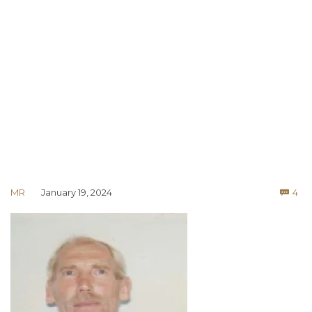
Co
MR
January 19, 2024
4
