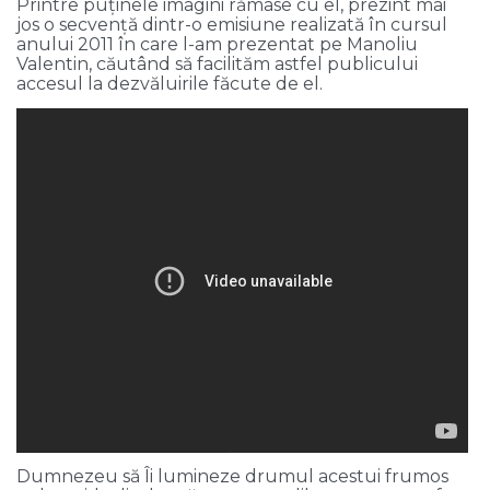
Printre puținele imagini rămase cu el, prezint mai
jos o secvență dintr-o emisiune realizată în cursul
anului 2011 în care l-am prezentat pe Manoliu
Valentin, căutând să facilităm astfel publicului
accesul la dezvăluirile făcute de el.
Dumnezeu să Îi lumineze drumul acestui frumos