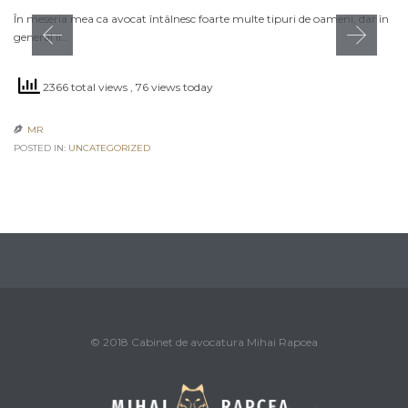
În meseria mea ca avocat întâlnesc foarte multe tipuri de oameni, dar în
general îi…
2366 total views
, 76 views today
MR

POSTED IN:
UNCATEGORIZED
© 2018 Cabinet de avocatura Mihai Rapcea