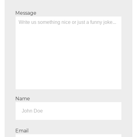
Message
Name
Email