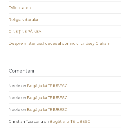
Dificultatea
Religia viitorului
CINE ȚINE PÂINEA
Despre misteriosul deces al domnului Lindsey Graham
Comentarii
Neele
on
Bogăția lui TE IUBESC
Neele
on
Bogăția lui TE IUBESC
Neele
on
Bogăția lui TE IUBESC
Christian Tzurcanu
on
Bogăția lui TE IUBESC