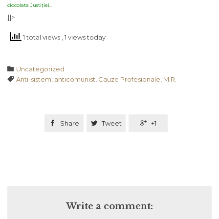
ciocolata Justiției…
]]>
1 total views
, 1 views today
Category

Uncategorized
Tags

Anti-sistem
,
anticomunist
,
Cauze Profesionale
,
M.R.

Share

Tweet

+1
Write a comment: