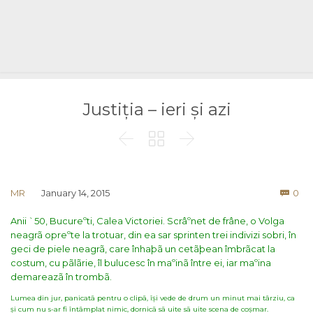
Justiția – ieri și azi



Co
MR
January 14, 2015
0

Anii `50, Bucureºti, Calea Victoriei. Scrâºnet de frâne, o Volga
neagrã opreºte la trotuar, din ea sar sprinten trei indivizi sobri, în
geci de piele neagrã, care înhaþã un cetãþean îmbrãcat la
costum, cu pãlãrie, îl bulucesc în maºinã între ei, iar maºina
demareazã în trombã.
Lumea din jur, panicatã pentru o clipã, își vede de drum un minut mai târziu, ca
și cum nu s-ar fi întâmplat nimic, dornicã sã uite sã uite scena de coșmar.