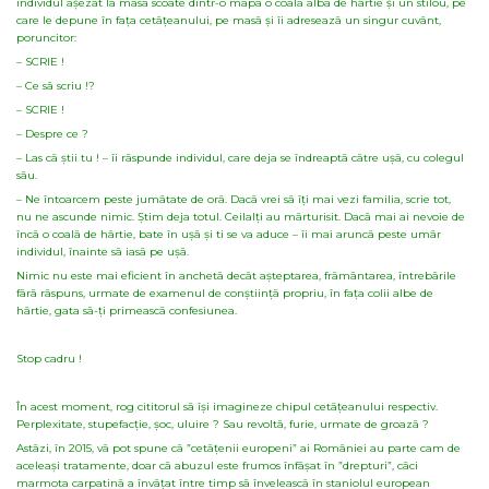
individul așezat la masã scoate dintr-o mapã o coalã albã de hârtie și un stilou, pe
care le depune în fața cetãțeanului, pe masã și îi adreseazã un singur cuvânt,
poruncitor:
– SCRIE !
– Ce sã scriu !?
– SCRIE !
– Despre ce ?
– Las cã știi tu ! – îi rãspunde individul, care deja se îndreaptã cãtre ușã, cu colegul
sãu.
– Ne întoarcem peste jumãtate de orã. Dacã vrei sã îți mai vezi familia, scrie tot,
nu ne ascunde nimic. Știm deja totul. Ceilalți au mãrturisit. Dacã mai ai nevoie de
încã o coalã de hârtie, bate în ușã și ti se va aduce – îi mai aruncã peste umãr
individul, înainte sã iasã pe ușã.
Nimic nu este mai eficient în anchetã decât așteptarea, frãmântarea, întrebãrile
fãrã rãspuns, urmate de examenul de conștiințã propriu, în fața colii albe de
hârtie, gata sã-ți primeascã confesiunea.
Stop cadru !
În acest moment, rog cititorul sã își imagineze chipul cetãțeanului respectiv.
Perplexitate, stupefacție, șoc, uluire ? Sau revoltã, furie, urmate de groazã ?
Astãzi, în 2015, vã pot spune cã ”cetãțenii europeni” ai României au parte cam de
aceleași tratamente, doar cã abuzul este frumos înfãșat în ”drepturi”, cãci
marmota carpatinã a învãțat între timp sã înveleascã în staniolul european