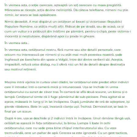
În vremea asta, o soție oarecare, așteaptã un soț oarecare cu masa pregãtitã.
Mâncarea se rãcește, soția devine neliniștitã. Dã câteva telefoane, nimeni nu știe
nimic, iar seara se lasã apãsãtoare.
Nimic deosebit. A mai dispãrut un cetãțean al bravei și victorioasei Republici
Populare Române, ca atâția mulți alții. Ridicat de pe stradã, sau de acasã, ca și
cum un vultur s-a prãbușit din înãlțimi pe pãmânt, pentru o clipã, peste victima-i
inocentã și neștiutoare, dispãrând apoi cu prada în gheare.
În vremea asta…
În vremea asta, cetãțeanul nostru, fãrã nume sau alte detalii personale, care
oricum nu intereseazã pe nimeni și cu atât mai mult povestea noastrã, șade
înghesuit pe bancheta din spate a Volgãi, între doi dintre cerberii sãi. Aceștia,
impasibili, refuzã orice dialog, nu îi oferã nici un fel de detalii despre destinația
sau motivul reținerii.
Mașina intrã vijelios în curtea unei clãdiri, iar cetãțeanul este predat altor indivizi
care îl introduc într-o camerã micã și întunecoasã. Ușa se închide în urma
cetãțeanului cu sunet de zãvor tras. În camerã se aflã douã scaune, un birou și o
lampã. Cetãțeanul simte cã îi fuge pãmântul de sub picioare. Prea agitat sã se
așeze, mãsoarã în lung și în lat încãperea. Dupã jumãtate de orã de așteptare, își
pierde rãbdarea. Bate în ușã, încearcã clanța ușii. Închisã. Demoralizat, se lasã în
final pe un scaun.
Dupã 4 ore, ușa se deschide și 2 indivizi întrã în încãpere. Unul rãmâne lângã ușã,
celãlalt se așeazã în fața cetãțeanului, la birou. Lampa îi bate în ochi
cetãțeanului, care nu vede prea bine chipul interlocutorului sãu. Cu voce
tremurândã, cere un pahar de apã. Cererea sa este ignoratã. Cu un gest tacticos,