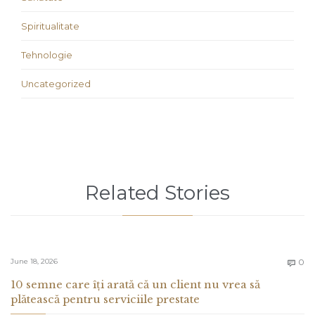
Spiritualitate
Tehnologie
Uncategorized
Related Stories
C
June 18, 2026
0

10 semne care îți arată că un client nu vrea să
plătească pentru serviciile prestate