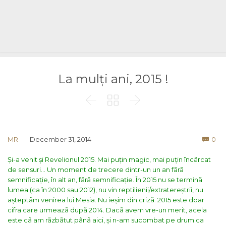
La mulți ani, 2015 !



Co
MR
December 31, 2014
0

Și-a venit și Revelionul 2015. Mai puțin magic, mai puțin încãrcat
de sensuri… Un moment de trecere dintr-un un an fãrã
semnificație, în alt an, fãrã semnificație. În 2015 nu se terminã
lumea (ca în 2000 sau 2012), nu vin reptilienii/extratereștrii, nu
așteptãm venirea lui Mesia. Nu ieșim din crizã. 2015 este doar
cifra care urmeazã dupã 2014. Dacã avem vre-un merit, acela
este cã am rãzbãtut pânã aici, și n-am sucombat pe drum ca