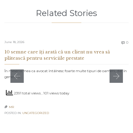
Related Stories
C
June 18, 2026
0

10 semne care îți arată că un client nu vrea să
plătească pentru serviciile prestate
În meseria mea ca avocat întâlnesc foarte multe tipuri de oameni, dar în
general îi…
2391 total views
, 101 views today
MR

POSTED IN:
UNCATEGORIZED