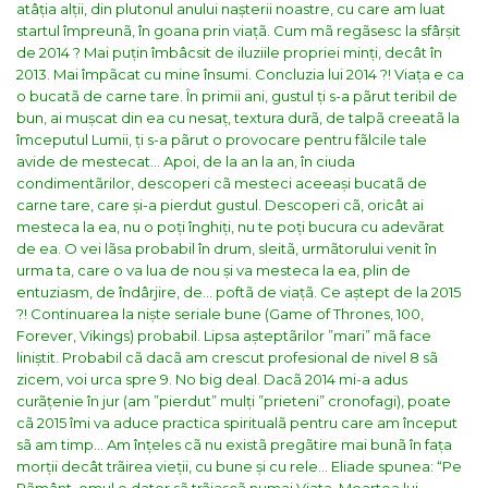
atâția alții, din plutonul anului nașterii noastre, cu care am luat
startul împreunã, în goana prin viațã.
Cum mã regãsesc la sfârșit
de 2014 ? Mai puțin îmbâcsit de iluziile propriei minți, decât în
2013. Mai împãcat cu mine însumi. Concluzia lui 2014 ?! Viața e ca
o bucatã de carne tare. În primii ani, gustul ți s-a pãrut teribil de
bun, ai mușcat din ea cu nesaț, textura durã, de talpã creeatã la
îmceputul Lumii, ți s-a pãrut o provocare pentru fãlcile tale
avide de mestecat… Apoi, de la an la an, în ciuda
condimentãrilor, descoperi cã mesteci aceeași bucatã de
carne tare, care și-a pierdut gustul. Descoperi cã, oricât ai
mesteca la ea, nu o poți înghiți, nu te poți bucura cu adevãrat
de ea. O vei lãsa probabil în drum, sleitã, urmãtorului venit în
urma ta, care o va lua de nou și va mesteca la ea, plin de
entuziasm, de îndârjire, de… poftã de viațã.
Ce aștept de la 2015
?! Continuarea la niște seriale bune (Game of Thrones, 100,
Forever, Vikings) probabil. Lipsa așteptãrilor ”mari” mã face
liniștit. Probabil cã dacã am crescut profesional de nivel 8 sã
zicem, voi urca spre 9. No big deal. Dacã 2014 mi-a adus
curãțenie în jur (am ”pierdut” mulți ”prieteni” cronofagi), poate
cã 2015 îmi va aduce practica spiritualã pentru care am început
sã am timp…
Am înțeles cã nu existã pregãtire mai bunã în fața
morții decât trãirea vieții, cu bune și cu rele… Eliade spunea: “Pe