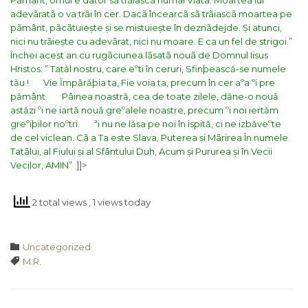
Pãmânt, omul e dator sã trãiascã numai Viata. Moartea lui
adevãratã o va trãi în cer. Dacã încearcã sã trãiascã moartea pe
pãmânt, pãcãtuiește și se mistuiește în deznãdejde. Și atunci,
nici nu trãiește cu adevãrat, nici nu moare. E ca un fel de strigoi.”
Închei acest an cu rugãciunea lãsatã nouã de Domnul Iisus
Hristos:
” Tatǎl nostru, care eºti în ceruri, Sfinþeascǎ-se numele
tǎu !
Vie Ȋmpǎrǎþia ta, Fie voia ta, precum în cer aºa ºi pre
pǎmânt.
Pâinea noastrǎ, cea de toate zilele, dǎne-o nouǎ
astǎzi ºi ne iartǎ nouǎ greºalele noastre, precum ºi noi iertǎm
greºiþilor noºtri.
ªi nu ne lǎsa pe noi în ispitǎ, ci ne izbǎveºte
de cel viclean.
Cã a Ta este Slava, Puterea și Mãrirea
În numele
Tatãlui, al Fiului și al Sfântului Duh,
Acum și Pururea și în Vecii
Vecilor,
AMIN”
]]>
2 total views
, 1 views today
Category

Uncategorized
Tags

M.R.