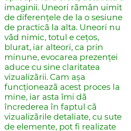
imaginii. Uneori rãmân uimit
de diferențele de la o sesiune
de practicã la alta. Uneori nu
vãd nimic, totul e cețos,
blurat, iar alteori, ca prin
minune, evocarea prezenței
aduce cu sine claritatea
vizualizãrii. Cam așa
funcționeazã acest proces la
mine, iar asta îmi dã
încrederea în faptul cã
vizualizãrile detaliate, cu sute
de elemente, pot fi realizate