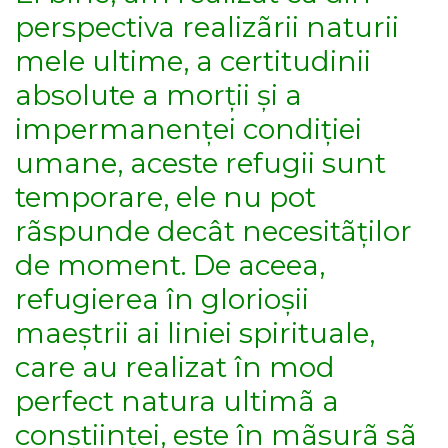
perspectiva realizãrii naturii
mele ultime, a certitudinii
absolute a morții și a
impermanenței condiției
umane, aceste refugii sunt
temporare, ele nu pot
rãspunde decât necesitãților
de moment. De aceea,
refugierea în glorioșii
maeștrii ai liniei spirituale,
care au realizat în mod
perfect natura ultimã a
conștiinței, este în mãsurã sã