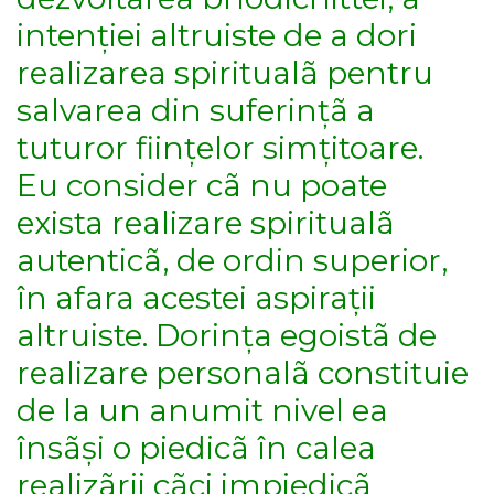
intenției altruiste de a dori
realizarea spiritualã pentru
salvarea din suferințã a
tuturor ființelor simțitoare.
Eu consider cã nu poate
exista realizare spiritualã
autenticã, de ordin superior,
în afara acestei aspirații
altruiste. Dorința egoistã de
realizare personalã constituie
de la un anumit nivel ea
însãși o piedicã în calea
realizãrii cãci impiedicã