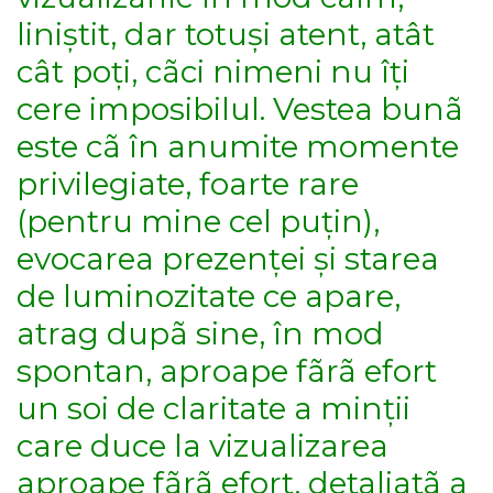
liniștit, dar totuși atent, atât
cât poți, cãci nimeni nu îți
cere imposibilul. Vestea bunã
este cã în anumite momente
privilegiate, foarte rare
(pentru mine cel puțin),
evocarea prezenței și starea
de luminozitate ce apare,
atrag dupã sine, în mod
spontan, aproape fãrã efort
un soi de claritate a minții
care duce la vizualizarea
aproape fãrã efort, detaliatã a