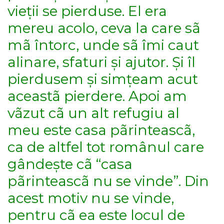
vieții se pierduse. El era
mereu acolo, ceva la care sã
mã întorc, unde sã îmi caut
alinare, sfaturi și ajutor. Și îl
pierdusem și simțeam acut
aceastã pierdere. Apoi am
vãzut cã un alt refugiu al
meu este casa pãrinteascã,
ca de altfel tot românul care
gândește cã “casa
pãrinteascã nu se vinde”. Din
acest motiv nu se vinde,
pentru cã ea este locul de