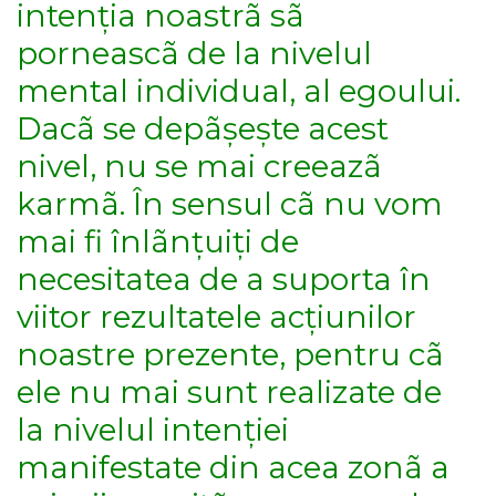
intenția noastrã sã
porneascã de la nivelul
mental individual, al egoului.
Dacã se depãșește acest
nivel, nu se mai creeazã
karmã. În sensul cã nu vom
mai fi înlãnțuiți de
necesitatea de a suporta în
viitor rezultatele acțiunilor
noastre prezente, pentru cã
ele nu mai sunt realizate de
la nivelul intenției
manifestate din acea zonã a