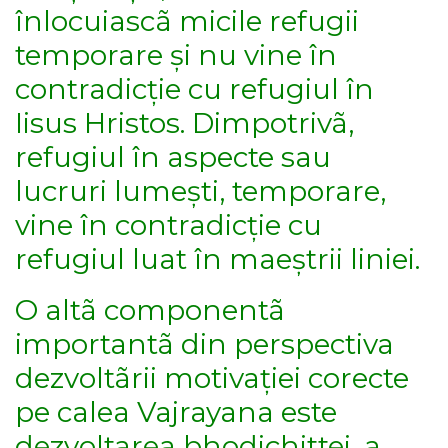
înlocuiascã micile refugii
temporare și nu vine în
contradicție cu refugiul în
Iisus Hristos. Dimpotrivã,
refugiul în aspecte sau
lucruri lumești, temporare,
vine în contradicție cu
refugiul luat în maeștrii liniei.
O altã componentã
importantã din perspectiva
dezvoltãrii motivației corecte
pe calea Vajrayana este
dezvoltarea bhodichittei, a