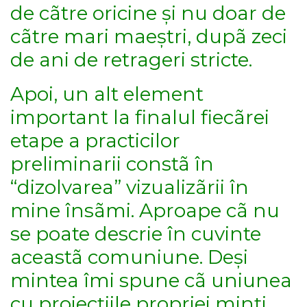
de cãtre oricine și nu doar de
cãtre mari maeștri, dupã zeci
de ani de retrageri stricte.
Apoi, un alt element
important la finalul fiecãrei
etape a practicilor
preliminarii constã în
“dizolvarea” vizualizãrii în
mine însãmi. Aproape cã nu
se poate descrie în cuvinte
aceastã comuniune. Deși
mintea îmi spune cã uniunea
cu proiecțiile propriei minți