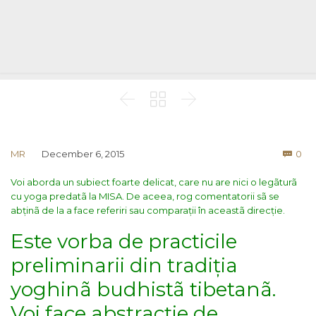



Co
MR
December 6, 2015
0

Voi aborda un subiect foarte delicat, care nu are nici o legãturã
cu yoga predatã la MISA. De aceea, rog comentatorii sã se
abținã de la a face referiri sau comparații în aceastã direcție.
Este vorba de practicile
preliminarii din tradiția
yoghinã budhistã tibetanã.
Voi face abstracție de