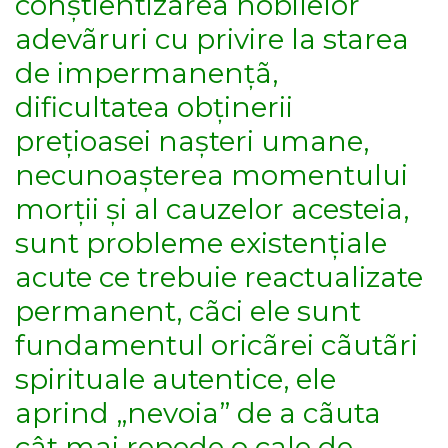
conștientizarea nobilelor
adevãruri cu privire la starea
de impermanențã,
dificultatea obținerii
prețioasei nașteri umane,
necunoașterea momentului
morții și al cauzelor acesteia,
sunt probleme existențiale
acute ce trebuie reactualizate
permanent, cãci ele sunt
fundamentul oricãrei cãutãri
spirituale autentice, ele
aprind „nevoia” de a cãuta
cât mai repede o cale de