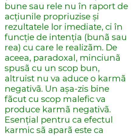
bune sau rele nu în raport de
acțiunile propriuzise și
rezultatele lor imediate, ci în
funcție de intenția (bunã sau
rea) cu care le realizãm. De
aceea, paradoxal, minciunã
spusã cu un scop bun,
altruist nu va aduce o karmã
negativã. Un așa-zis bine
fãcut cu scop malefic va
produce karmã negativã.
Esențial pentru ca efectul
karmic sã aparã este ca