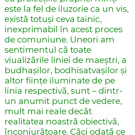
este la fel de iluzorie ca un vis,
existã totuși ceva tainic,
inexprimabil în acest proces
de comuniune. Uneori am
sentimentul cã toate
viualizãrile liniei de maeștri, a
budhașilor, bodhisatvașilor și
altor ființe iluminate de pe
linia respectivã, sunt – dintr-
un anumit punct de vedere,
mult mai reale decât
realitatea noastrã obiectivã,
înconjurãtoare. Cãci odatã ce