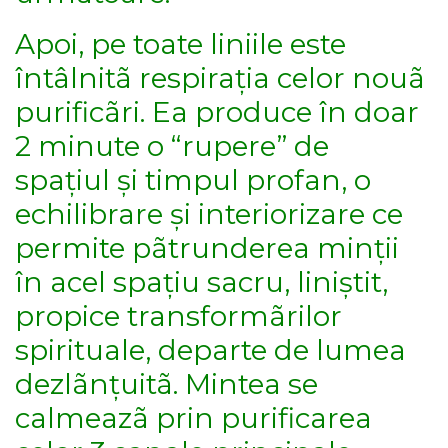
Apoi, pe toate liniile este
întâlnitã respirația celor nouã
purificãri. Ea produce în doar
2 minute o “rupere” de
spațiul și timpul profan, o
echilibrare și interiorizare ce
permite pãtrunderea minții
în acel spațiu sacru, liniștit,
propice transformãrilor
spirituale, departe de lumea
dezlãnțuitã. Mintea se
calmeazã prin purificarea