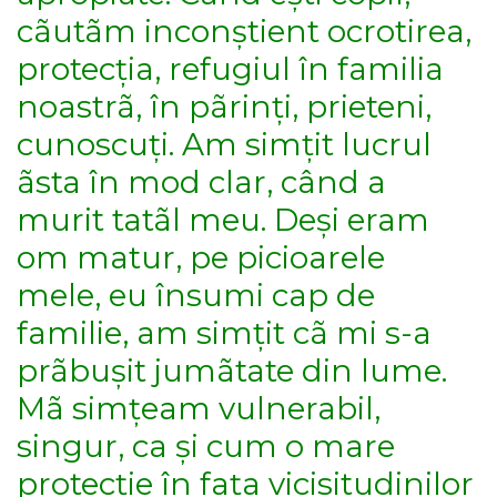
cãutãm inconștient ocrotirea,
protecția, refugiul în familia
noastrã, în pãrinți, prieteni,
cunoscuți. Am simțit lucrul
ãsta în mod clar, când a
murit tatãl meu. Deși eram
om matur, pe picioarele
mele, eu însumi cap de
familie, am simțit cã mi s-a
prãbușit jumãtate din lume.
Mã simțeam vulnerabil,
singur, ca și cum o mare
protecție în fața vicisitudinilor