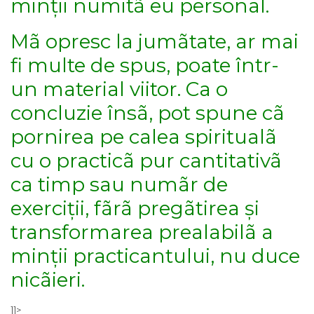
minții numitã eu personal.
Mã opresc la jumãtate, ar mai
fi multe de spus, poate într-
un material viitor. Ca o
concluzie însã, pot spune cã
pornirea pe calea spiritualã
cu o practicã pur cantitativã
ca timp sau numãr de
exerciții, fãrã pregãtirea și
transformarea prealabilã a
minții practicantului, nu duce
nicãieri.
]]>