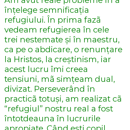
Am avut reale probleme în a
înțelege semnificația
refugiului. În prima fazã
vedeam refugierea în cele
trei nestemate și în maestru,
ca pe o abdicare, o renunțare
la Hristos, la creștinism, iar
acest lucru îmi creea
tensiuni, mã simțeam dual,
divizat. Perseverând în
practicã totuși, am realizat cã
“refugiul” nostru real a fost
întotdeauna în lucrurile
apropiate. Când ești copil,