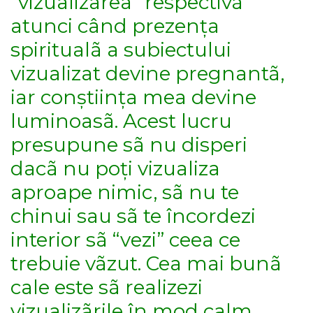
“vizualizarea” respectivã
atunci când prezența
spiritualã a subiectului
vizualizat devine pregnantã,
iar conștiința mea devine
luminoasã. Acest lucru
presupune sã nu disperi
dacã nu poți vizualiza
aproape nimic, sã nu te
chinui sau sã te încordezi
interior sã “vezi” ceea ce
trebuie vãzut. Cea mai bunã
cale este sã realizezi
vizualizãrile în mod calm,