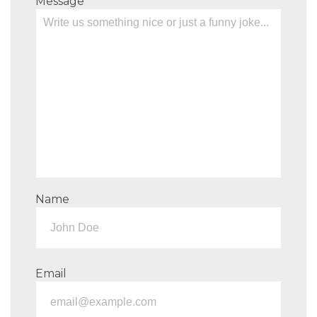
Message
Name
Email