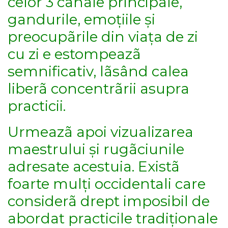
celor 3 canale principale,
gandurile, emoțiile și
preocupãrile din viața de zi
cu zi e estompeazã
semnificativ, lãsând calea
liberã concentrãrii asupra
practicii.
Urmeazã apoi vizualizarea
maestrului și rugãciunile
adresate acestuia. Existã
foarte mulți occidentali care
considerã drept imposibil de
abordat practicile tradiționale