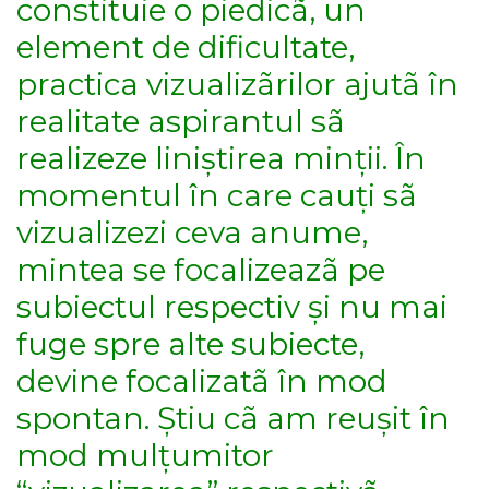
constituie o piedicã, un
element de dificultate,
practica vizualizãrilor ajutã în
realitate aspirantul sã
realizeze liniștirea minții. În
momentul în care cauți sã
vizualizezi ceva anume,
mintea se focalizeazã pe
subiectul respectiv și nu mai
fuge spre alte subiecte,
devine focalizatã în mod
spontan. Știu cã am reușit în
mod mulțumitor