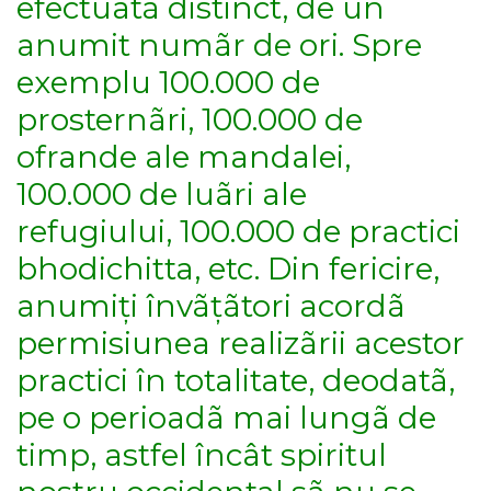
efectuatã distinct, de un
anumit numãr de ori. Spre
exemplu 100.000 de
prosternãri, 100.000 de
ofrande ale mandalei,
100.000 de luãri ale
refugiului, 100.000 de practici
bhodichitta, etc. Din fericire,
anumiți învãțãtori acordã
permisiunea realizãrii acestor
practici în totalitate, deodatã,
pe o perioadã mai lungã de
timp, astfel încât spiritul