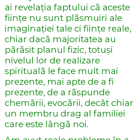
ai revelația faptului cã aceste
ființe nu sunt plãsmuiri ale
imaginației tale ci ființe reale,
chiar dacã majoritatea au
pãrãsit planul fizic, totuși
nivelul lor de realizare
spiritualã le face mult mai
prezente, mai apte de a fi
prezente, de a rãspunde
chemãrii, evocãrii, decât chiar
un membru drag al familiei
care este lângã noi.