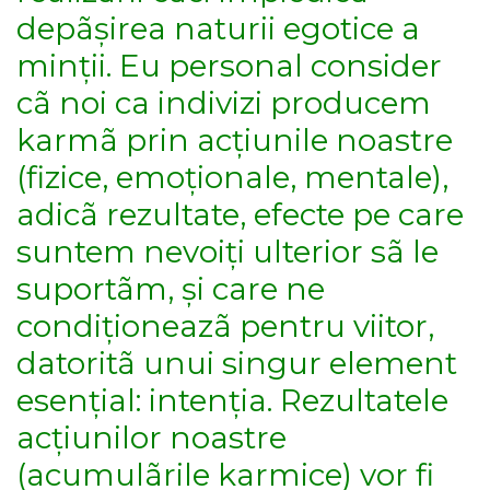
depãșirea naturii egotice a
minții. Eu personal consider
cã noi ca indivizi producem
karmã prin acțiunile noastre
(fizice, emoționale, mentale),
adicã rezultate, efecte pe care
suntem nevoiți ulterior sã le
suportãm, și care ne
condiționeazã pentru viitor,
datoritã unui singur element
esențial: intenția. Rezultatele
acțiunilor noastre
(acumulãrile karmice) vor fi