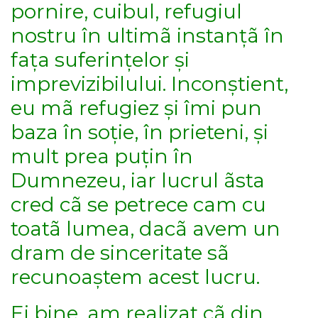
pornire, cuibul, refugiul
nostru în ultimã instanțã în
fața suferințelor și
imprevizibilului. Inconștient,
eu mã refugiez și îmi pun
baza în soție, în prieteni, și
mult prea puțin în
Dumnezeu, iar lucrul ãsta
cred cã se petrece cam cu
toatã lumea, dacã avem un
dram de sinceritate sã
recunoaștem acest lucru.
Ei bine, am realizat cã din