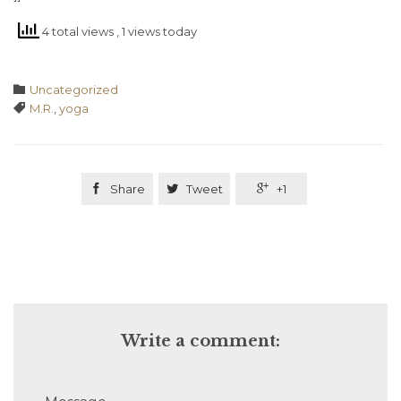
4 total views
, 1 views today
Category

Uncategorized
Tags

M.R.
,
yoga

Share

Tweet

+1
Write a comment: