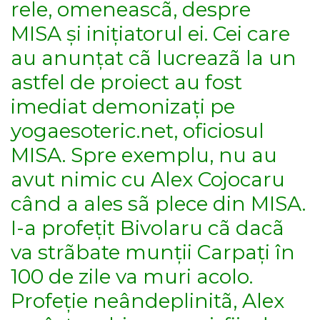
rele, omeneascã, despre
MISA și inițiatorul ei. Cei care
au anunțat cã lucreazã la un
astfel de proiect au fost
imediat demonizați pe
yogaesoteric.net, oficiosul
MISA. Spre exemplu, nu au
avut nimic cu Alex Cojocaru
când a ales sã plece din MISA.
I-a profețit Bivolaru cã dacã
va strãbate munții Carpați în
100 de zile va muri acolo.
Profeție neândeplinitã, Alex