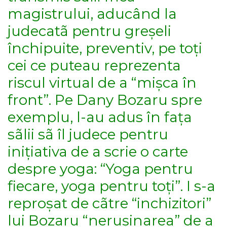
magistrului, aducând la
judecatã pentru greșeli
închipuite, preventiv, pe toți
cei ce puteau reprezenta
riscul virtual de a “mișca în
front”. Pe Dany Bozaru spre
exemplu, l-au adus în fața
sãlii sã îl judece pentru
inițiativa de a scrie o carte
despre yoga: “Yoga pentru
fiecare, yoga pentru toți”. I s-a
reproșat de cãtre “inchizitori”
lui Bozaru “nerușinarea” de a