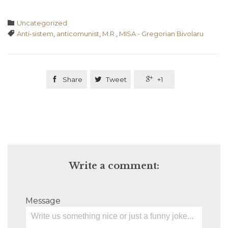
Category

Uncategorized
Tags

Anti-sistem
,
anticomunist
,
M.R.
,
MISA - Gregorian Bivolaru

Share

Tweet

+1
Write a comment:
Message