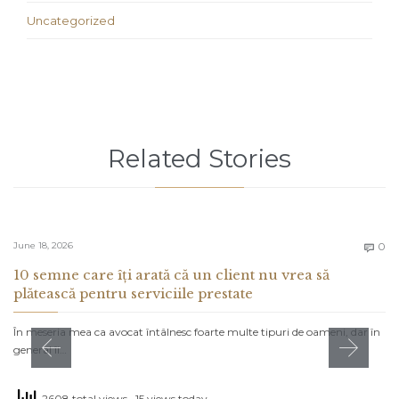
Uncategorized
Related Stories
C
June 18, 2026
0

10 semne care îți arată că un client nu vrea să
plătească pentru serviciile prestate
În meseria mea ca avocat întâlnesc foarte multe tipuri de oameni, dar în
general îi…
2608 total views
, 15 views today