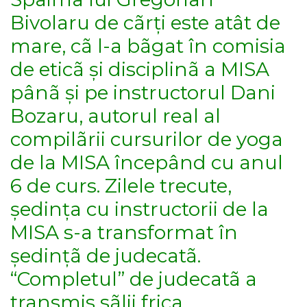
Bivolaru de cãrți este atât de
mare, cã l-a bãgat în comisia
de eticã și disciplinã a MISA
pânã și pe instructorul Dani
Bozaru, autorul real al
compilãrii cursurilor de yoga
de la MISA începând cu anul
6 de curs. Zilele trecute,
ședința cu instructorii de la
MISA s-a transformat în
ședințã de judecatã.
“Completul” de judecatã a
transmis sãlii frica