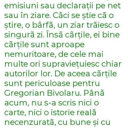
emisiuni sau declarații pe net
sau în ziare. Cãci se știe cã o
știre, o bârfã, un ziar trãiesc o
singurã zi. Însã cãrțile, ei bine
cãrțile sunt aproape
nemuritoare, de cele mai
multe ori supraviețuiesc chiar
autorilor lor. De aceea cãrțile
sunt periculoase pentru
Gregorian Bivolaru. Pânã
acum, nu s-a scris nici o
carte, nici o istorie realã
necenzuratã, cu bune și cu