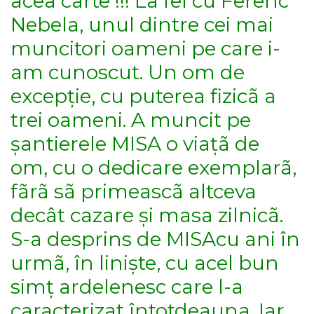
acea carte !!! La fel cu Ferenc
Nebela, unul dintre cei mai
muncitori oameni pe care i-
am cunoscut. Un om de
excepție, cu puterea fizicã a
trei oameni. A muncit pe
șantierele MISA o viațã de
om, cu o dedicare exemplarã,
fãrã sã primeascã altceva
decât cazare și masa zilnicã.
S-a desprins de MISAcu ani în
urmã, în liniște, cu acel bun
simț ardelenesc care l-a
caracterizat întotdeauna. Iar