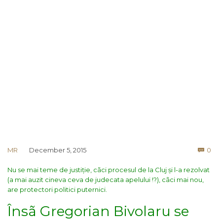
Co
MR
December 5, 2015
0

Nu se mai teme de justiție, cãci procesul de la Cluj și l-a rezolvat
(a mai auzit cineva ceva de judecata apelului !?), cãci mai nou,
are protectori politici puternici.
Însã Gregorian Bivolaru se