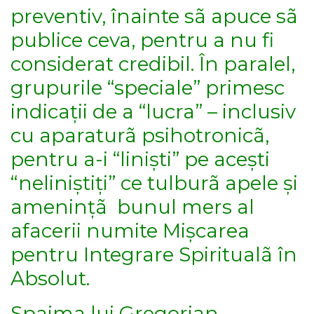
preventiv, înainte sã apuce sã
publice ceva, pentru a nu fi
considerat credibil. În paralel,
grupurile “speciale” primesc
indicații de a “lucra” – inclusiv
cu aparaturã psihotronicã,
pentru a-i “liniști” pe acești
“neliniștiți” ce tulburã apele și
amenințã bunul mers al
afacerii numite Mișcarea
pentru Integrare Spiritualã în
Absolut.
Spaima lui Gregorian