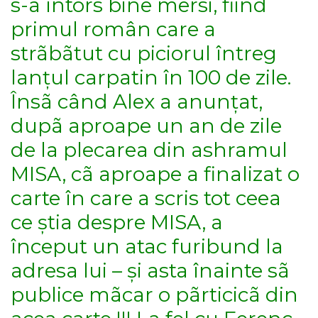
s-a întors bine mersi, fiind
primul român care a
strãbãtut cu piciorul întreg
lanțul carpatin în 100 de zile.
Însã când Alex a anunțat,
dupã aproape un an de zile
de la plecarea din ashramul
MISA, cã aproape a finalizat o
carte în care a scris tot ceea
ce știa despre MISA, a
început un atac furibund la
adresa lui – și asta înainte sã
publice mãcar o pãrticicã din