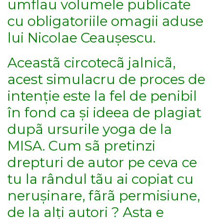
umflau volumele publicate
cu obligatoriile omagii aduse
lui Nicolae Ceaușescu.
Aceastã circotecã jalnicã,
acest simulacru de proces de
intenție este la fel de penibil
în fond ca și ideea de plagiat
dupã ursurile yoga de la
MISA. Cum sã pretinzi
drepturi de autor pe ceva ce
tu la rândul tãu ai copiat cu
nerușinare, fãrã permisiune,
de la alți autori ? Asta e