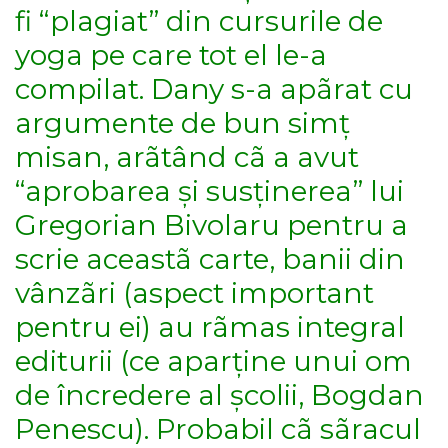
fi “plagiat” din cursurile de
yoga pe care tot el le-a
compilat. Dany s-a apãrat cu
argumente de bun simț
misan, arãtând cã a avut
“aprobarea și susținerea” lui
Gregorian Bivolaru pentru a
scrie aceastã carte, banii din
vânzãri (aspect important
pentru ei) au rãmas integral
editurii (ce aparține unui om
de încredere al școlii, Bogdan
Penescu). Probabil cã sãracul