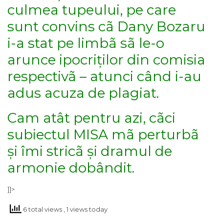
culmea tupeului, pe care
sunt convins cã Dany Bozaru
i-a stat pe limbã sã le-o
arunce ipocriților din comisia
respectivã – atunci când i-au
adus acuza de plagiat.
Cam atât pentru azi, cãci
subiectul MISA mã perturbã
și îmi stricã și dramul de
armonie dobândit.
]]>
6 total views
, 1 views today