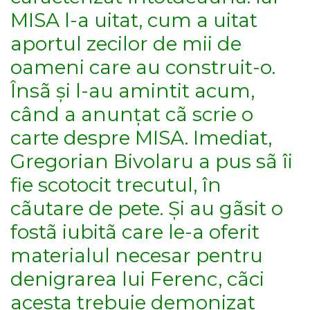
MISA l-a uitat, cum a uitat
aportul zecilor de mii de
oameni care au construit-o.
Însã și l-au amintit acum,
când a anunțat cã scrie o
carte despre MISA. Imediat,
Gregorian Bivolaru a pus sã îi
fie scotocit trecutul, în
cãutare de pete. Și au gãsit o
fostã iubitã care le-a oferit
materialul necesar pentru
denigrarea lui Ferenc, cãci
acesta trebuie demonizat