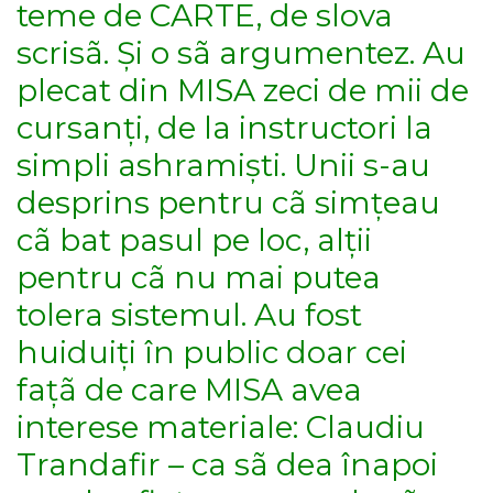
teme de CARTE, de slova
scrisã. Și o sã argumentez. Au
plecat din MISA zeci de mii de
cursanți, de la instructori la
simpli ashramiști. Unii s-au
desprins pentru cã simțeau
cã bat pasul pe loc, alții
pentru cã nu mai putea
tolera sistemul. Au fost
huiduiți în public doar cei
fațã de care MISA avea
interese materiale: Claudiu
Trandafir – ca sã dea înapoi