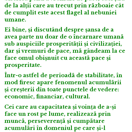
de la alții care au trecut prin rãzboaie cât
de cumplit este acest flagel al nebuniei
umane.
Ei bine, și discutând despre șansa de a
avea parte nu doar de o încarnare umanã
sub auspiciile prosperitãții și civilizației,
dar și vremuri de pace, mã gândeam la ce
face omul obișnuit cu aceastã pace și
prosperitate.
Într-o astfel de perioadã de stabilitate, în
mod firesc apare fenomenul acumulãrii
și creșterii din toate punctele de vedere:
economic, financiar, cultural.
Cei care au capacitatea și voința de a-și
face un rost pe lume, realizeazã prin
muncã, perseverențã și cumpãtare
acumulãri în domeniul pe care și-l