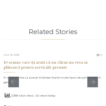
Related Stories
C
June 18, 2026
0

10 semne care îți arată că un client nu vrea să
plătească pentru serviciile prestate
În meseria mea ca avocat întâlnesc foarte multe tipuri de oameni, dar în
general îi…
2288 total views
, 52 views today