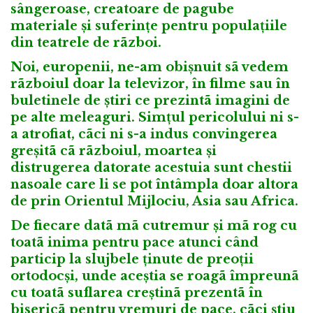
sângeroase, creatoare de pagube
materiale și suferințe pentru populațiile
din teatrele de rãzboi.
Noi, europenii, ne-am obișnuit sã vedem
rãzboiul doar la televizor, în filme sau în
buletinele de știri ce prezintã imagini de
pe alte meleaguri. Simțul pericolului ni s-
a atrofiat, cãci ni s-a indus convingerea
greșitã cã rãzboiul, moartea și
distrugerea datorate acestuia sunt chestii
nasoale care li se pot întâmpla doar altora
de prin Orientul Mijlociu, Asia sau Africa.
De fiecare datã mã cutremur și mã rog cu
toatã inima pentru pace atunci când
particip la slujbele ținute de preoții
ortodocși, unde aceștia se roagã împreunã
cu toatã suflarea creștinã prezentã în
bisericã pentru vremuri de pace, cãci știu