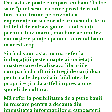
Ori, asta se poate cumpãra cu bani ! În loc
sã te “plictisești” ca orice prost de rând,
fãrã bani, trãind pe orizontala
experiențelor senzoriale aruncându-te în
tot felul de extravaganțe – atât cât îți
permite buzunarul, mai bine acumulezi
cunoaștere și înțelepciune folosind banii
în acest scop.
Și când spun asta, nu mã refer la
îmbogãțiții peste noapte ai societãții
noastre care devalizeazã librãriile
cumpãrând rafturi întregi de cãrți doar
pentru a le depozita în bibliotecile
proprii – și a da astfel impresia unei
spoieli de culturã.
Mã refer la posibilitatea de a pune banii
în mișcare pentru a decanta din
imensitatea informațiilor și cunoașterii