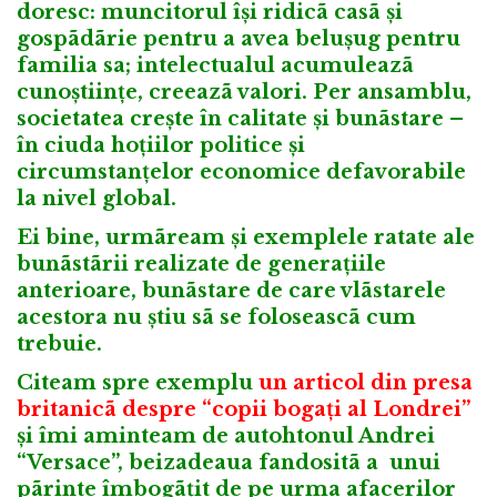
doresc: muncitorul își ridicã casã și
gospãdãrie pentru a avea belușug pentru
familia sa; intelectualul acumuleazã
cunoștiințe, creeazã valori. Per ansamblu,
societatea crește în calitate și bunãstare –
în ciuda hoțiilor politice și
circumstanțelor economice defavorabile
la nivel global.
Ei bine, urmãream și exemplele ratate ale
bunãstãrii realizate de generațiile
anterioare, bunãstare de care vlãstarele
acestora nu știu sã se foloseascã cum
trebuie.
Citeam spre exemplu
un
articol din presa
britanicã despre “copii bogați al Londrei”
și îmi aminteam de autohtonul Andrei
“Versace”, beizadeaua fandositã a unui
pãrinte îmbogãțit de pe urma afacerilor