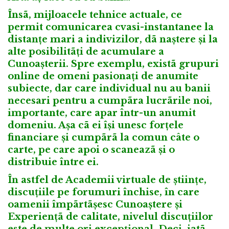
Însã, mijloacele tehnice actuale, ce
permit comunicarea cvasi-instantanee la
distanțe mari a indivizilor, dã naștere și la
alte posibilitãți de acumulare a
Cunoașterii. Spre exemplu, existã grupuri
online de omeni pasionați de anumite
subiecte, dar care individual nu au banii
necesari pentru a cumpãra lucrãrile noi,
importante, care apar într-un anumit
domeniu. Așa cã ei își unesc forțele
financiare și cumpãrã la comun câte o
carte, pe care apoi o scaneazã și o
distribuie între ei.
În astfel de Academii virtuale de științe,
discuțiile pe forumuri închise, în care
oamenii împãrtãșesc Cunoaștere și
Experiențã de calitate, nivelul discuțiilor