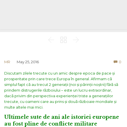



Co
MR
May 25, 2016
0

Discutam zilele trecute cu un amic despre epoca de pace și
prosperitate prin care trece Europa în general. Afirmam cã
simplul fapt cã au trecut 2 generații (noi și pãrinții noștrii) fãrã sã
prindem distrugerile rãzboiului – este un lucru extraordinar,
dacã privim din perspectiva experienței triste a generațiilor
trecute, cu oameni care au prins și douã rãzboaie mondiale și
multe altele mai mici.
Ultimele sute de ani ale istoriei europene
au fost pline de conflicte militare