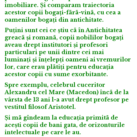
imobiliare. Și comparam traiectoria
acestor copii bogați-fãrã-vinã, cu cea a
oamenilor bogați din antichitate.
Puțini sunt cei ce știu cã în Antichitatea
greacã și romanã, copii nobililor bogați
aveau drept institutori și profesori
particulari pe unii dintre cei mai
luminați și înțelepți oameni ai vremurilor
lor, care erau plãtiți pentru educația
acestor copii cu sume exorbitante.
Spre exemplu, celebrul cuceritor
Alexandru cel Mare (Macedon) încã de la
vârsta de 13 ani l-a avut drept profesor pe
vestitul filosof Aristotel.
Și mã gîndeam la educația primitã de
acești copii de bani gata, de orizonturile
intelectuale pe care le au.