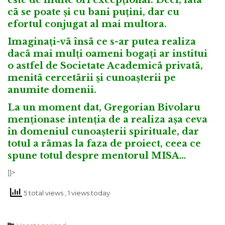
este de multe ori excepțional. Deci, iatã
cã se poate și cu bani puțini, dar cu
efortul conjugat al mai multora.
Imaginați-vã însã ce s-ar putea realiza
dacã mai mulți oameni bogați ar institui
o astfel de Societate Academicã privatã,
menitã cercetãrii și cunoașterii pe
anumite domenii.
La un moment dat, Gregorian Bivolaru
menționase intenția de a realiza așa ceva
în domeniul cunoașterii spirituale, dar
totul a rãmas la faza de proiect, ceea ce
spune totul despre mentorul MISA…
]]>
5 total views
, 1 views today
Category
