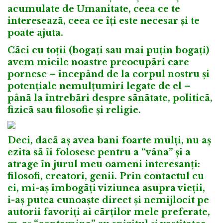
acumulate de Umanitate, ceea ce te
intereseazã, ceea ce îți este necesar și te
poate ajuta.
Cãci cu toții (bogați sau mai puțin bogați)
avem micile noastre preocupãri care
pornesc – începând de la corpul nostru și
potențiale nemulțumiri legate de el –
pânã la întrebãri despre sãnãtate, politicã,
fizicã sau filosofie și religie.
Deci, dacã aș avea bani foarte mulți, nu aș
ezita sã îi folosesc pentru a “vâna” și a
atrage în jurul meu oameni interesanți:
filosofi, creatori, genii. Prin contactul cu
ei, mi-aș îmbogãți viziunea asupra vieții,
i-aș putea cunoaște direct și nemijlocit pe
autorii favoriți ai cãrților mele preferate,