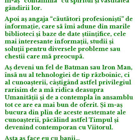
m-aș “contamina” cu spiritul și vastitatea
gândirii lor.
Apoi aș angaja “cãutãtori profesioniști” de
informație, care sã îmi adune din marile
biblioteci și baze de date științifice, cele
mai interesante informații, studii și
soluții pentru diversele probleme sau
chestii care mã preocupã.
Aș deveni un fel de Batman sau Iron Man,
însã nu al tehnologiei de tip rãzboinic, ci
al cunoașterii, câștigând astfel privilegiul
rarisim de a mã ridica deasupra
Umanitãții și de a contempla în ansamblu
tot ce are ea mai bun de oferit. Și m-aș
bucura din plin de aceste nestemate ale
cunoașterii, pãcãlind astfel Timpul și
devenind contemporan cu Viitorul.
Asta aș face eu cu banii…