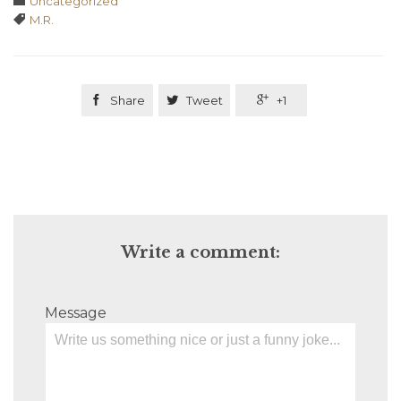
Uncategorized
Tags

M.R.

Share

Tweet

+1
Write a comment:
Message