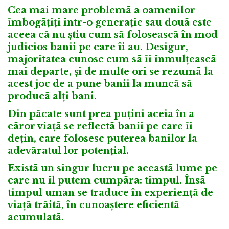
Cea mai mare problemã a oamenilor
îmbogãțiți într-o generație sau douã este
aceea cã nu știu cum sã foloseascã în mod
judicios banii pe care îi au. Desigur,
majoritatea cunosc cum sã îi înmulțeascã
mai departe, și de multe ori se rezumã la
acest joc de a pune banii la muncã sã
producã alți bani.
Din pãcate sunt prea puțini aceia în a
cãror viațã se reflectã banii pe care îi
dețin, care folosesc puterea banilor la
adevãratul lor potențial.
Existã un singur lucru pe aceastã lume pe
care nu îl putem cumpãra: timpul. Însã
timpul uman se traduce în experiențã de
viațã trãitã, în cunoaștere eficientã
acumulatã.