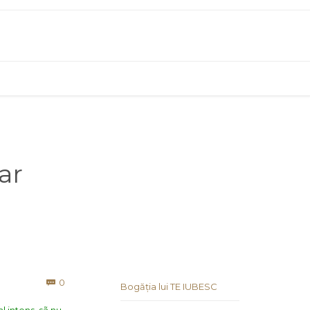
ar
Comments
0

Bogăția lui TE IUBESC