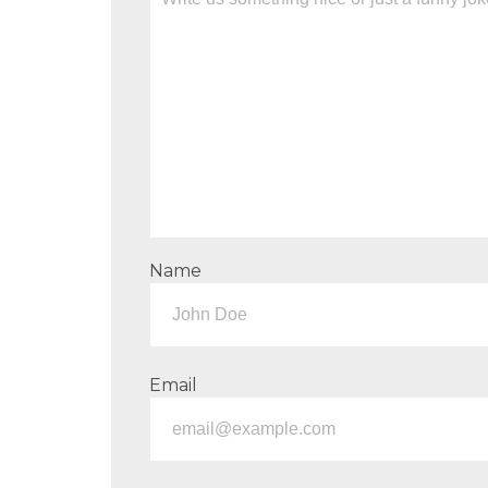
Name
Email