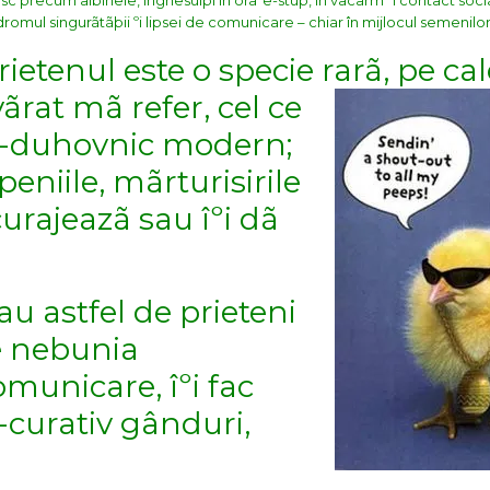
iesc precum albinele, înghesuiþi în oraºe-stup, în vacarm ºi contact socia
omul singurãtãþii ºi lipsei de comunicare – chiar în mijlocul semenilor
ietenul este o specie rarã, pe ca
ãrat mã refer, cel ce
og-duhovnic modern;
peniile, mãrturisirile
curajeazã sau îºi dã
au astfel de prieteni
de nebunia
comunicare, îºi fac
-curativ gânduri,