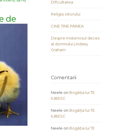
l intens, sã nu
Dificultatea
.
Religia viitorului
le de
CINE ȚINE PÂINEA
Despre misteriosul deces
al domnului Lindsey
Graham
Comentarii
Neele
on
Bogăția lui TE
IUBESC
Neele
on
Bogăția lui TE
IUBESC
Neele
on
Bogăția lui TE