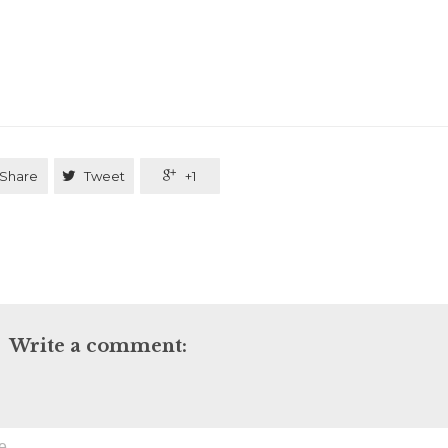
Share

Tweet

+1
Write a comment: