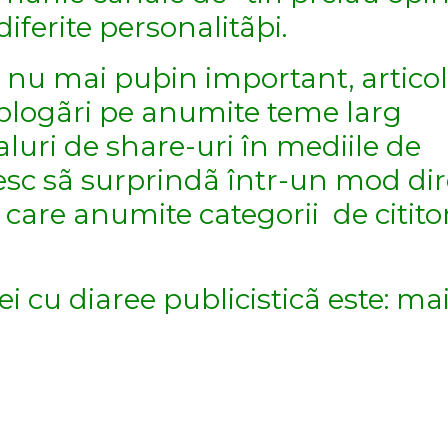
iferite personalitãþi.
sã nu mai puþin important, artico
 blogãri pe anumite teme larg
luri de share-uri în mediile de
ºesc sã surprindã într-un mod dir
e care anumite categorii de cititor
i cu diaree publicisticã este: ma