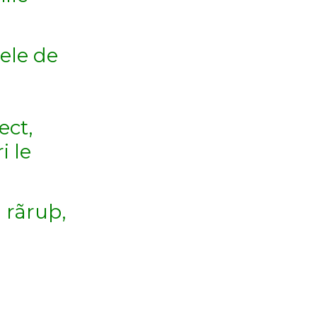
lele de
ect,
i le
i rãruþ,