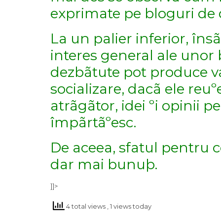
exprimate pe bloguri de d
La un palier inferior, în
interes general ale unor
dezbãtute pot produce va
socializare, dacã ele reu
atrãgãtor, idei ºi opinii p
împãrtãºesc.
De aceea, sfatul pentru ce
dar mai bunuþ.
]]>
4 total views
, 1 views today