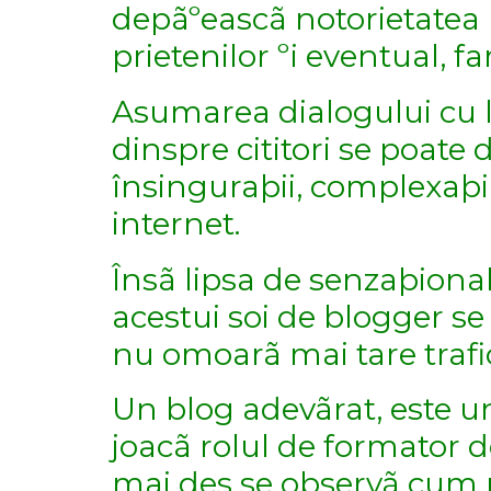
depãºeascã notorietatea 
prietenilor ºi eventual, fam
Asumarea dialogului cu lu
dinspre cititori se poate
însinguraþii, complexaþii
internet.
Însã lipsa de senzaþional,
acestui soi de blogger se
nu omoarã mai tare trafic
Un blog adevãrat, este u
joacã rolul de formator d
mai des se observã cum ma