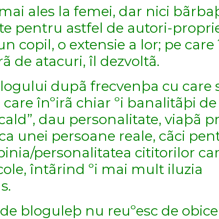
ai ales la femei, dar nici bãrba
e pentru astfel de autori-proprie
 copil, o extensie a lor; pe care 
rã de atacuri, îl dezvoltã.
 blogului dupã frecvenþa cu care 
, care înºirã chiar ºi banalitãþi de
cald”, dau personalitate, viaþã p
 ca unei persoane reale, cãci pen
nia/personalitatea cititorilor ca
ole, întãrind ºi mai mult iluzia
s.
i de bloguleþ nu reuºesc de obice