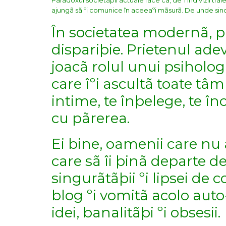
Paradoxul societãþii actuale face ca, deºi indivizii trã
ajungã sã ºi comunice în aceeaºi mãsurã. De unde sindr
În societatea modernã, pr
dispariþie.
Prietenul adev
joacã rolul unui psihol
care îºi ascultã toate tâm
intime, te înþelege, te în
cu pãrerea.
Ei bine, oamenii care nu 
care sã îi þinã departe 
singurãtãþii ºi lipsei de 
blog ºi vomitã acolo auto
idei, banalitãþi ºi obsesii.