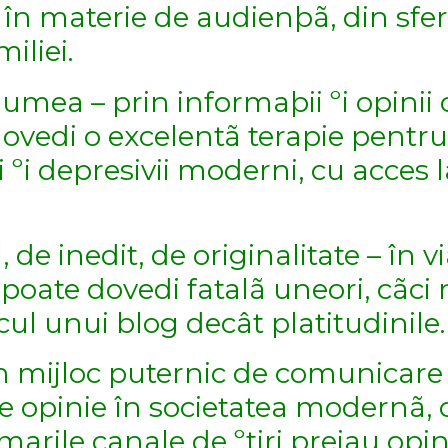
în materie de audienþã, din sfe
iliei.
mea – prin informaþii ºi opinii c
 dovedi o excelentã terapie pentru
 ºi depresivii moderni, cu acces l
 de inedit, de originalitate – în v
 poate dovedi fatalã uneori, cãci
ul unui blog decât platitudinile.
n mijloc puternic de comunicare 
e opinie în societatea modernã, c
rile canale de ºtiri preiau opini