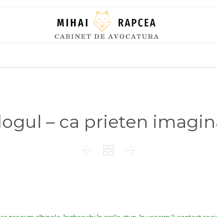
Skip
to
content
logul – ca prieten imagin


