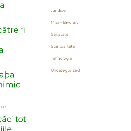
ra
Juridice
Misa – Bivolaru
ãtre ºi
Sănătate
Spiritualitate
a
Tehnologie
Uncategorized
iaþa
 nimic
ºi
ãci tot
ile