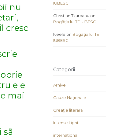
IUBESC
þii nu
tari,
Christian Tzurcanu
on
Bogăția lui TE IUBESC
îl cresc
Neele
on
Bogăția lui TE
IUBESC
scrie
Categorii
roprie
tru ele
Arhive
re mai
Cauze Naţionale
Creaţie literară
Intense Light
i sã
international