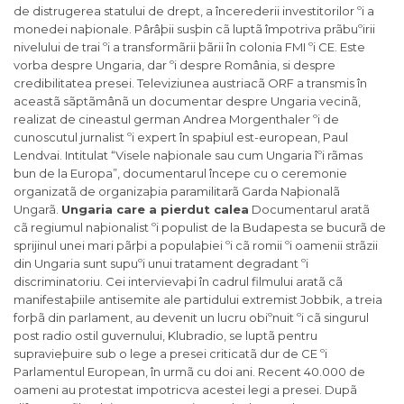
de distrugerea statului de drept, a încerederii investitorilor ºi a
monedei naþionale. Pârâþii susþin cã luptã împotriva prãbuºirii
nivelului de trai ºi a transformãrii þãrii în colonia FMI ºi CE. Este
vorba despre Ungaria, dar ºi despre România, si despre
credibilitatea presei. Televiziunea austriacã ORF a transmis în
aceastã sãptãmânã un documentar despre Ungaria vecinã,
realizat de cineastul german Andrea Morgenthaler ºi de
cunoscutul jurnalist ºi expert în spaþiul est-european, Paul
Lendvai. Intitulat “Visele naþionale sau cum Ungaria îºi rãmas
bun de la Europa”, documentarul începe cu o ceremonie
organizatã de organizaþia paramilitarã Garda Naþionalã
Ungarã.
Ungaria care a pierdut calea
Documentarul aratã
cã regiumul naþionalist ºi populist de la Budapesta se bucurã de
sprijinul unei mari pãrþi a populaþiei ºi cã romii ºi oamenii strãzii
din Ungaria sunt supuºi unui tratament degradant ºi
discriminatoriu. Cei intervievaþi în cadrul filmului aratã cã
manifestaþiile antisemite ale partidului extremist Jobbik, a treia
forþã din parlament, au devenit un lucru obiºnuit ºi cã singurul
post radio ostil guvernului, Klubradio, se luptã pentru
supravieþuire sub o lege a presei criticatã dur de CE ºi
Parlamentul European, în urmã cu doi ani. Recent 40.000 de
oameni au protestat impotricva acestei legi a presei. Dupã