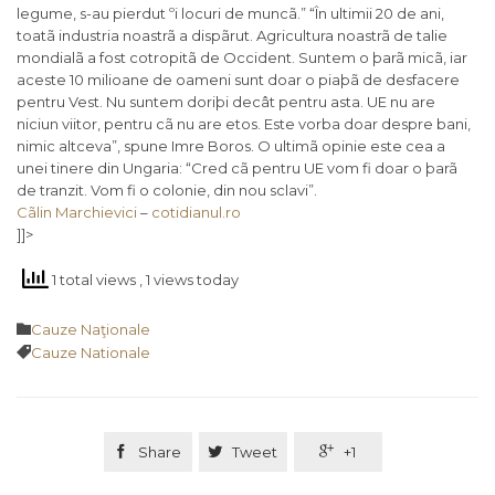
legume, s-au pierdut ºi locuri de muncã.” “În ultimii 20 de ani,
toatã industria noastrã a dispãrut. Agricultura noastrã de talie
mondialã a fost cotropitã de Occident. Suntem o þarã micã, iar
aceste 10 milioane de oameni sunt doar o piaþã de desfacere
pentru Vest. Nu suntem doriþi decât pentru asta. UE nu are
niciun viitor, pentru cã nu are etos. Este vorba doar despre bani,
nimic altceva”, spune Imre Boros. O ultimã opinie este cea a
unei tinere din Ungaria: “Cred cã pentru UE vom fi doar o þarã
de tranzit. Vom fi o colonie, din nou sclavi”.
Cãlin Marchievici
–
cotidianul.ro
]]>
1 total views
, 1 views today
Category

Cauze Naţionale
Tags

Cauze Nationale

Share

Tweet

+1