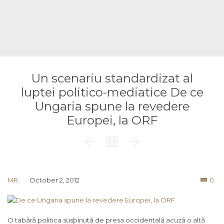
Un scenariu standardizat al
luptei politico-mediatice De ce
Ungaria spune la revedere
Europei, la ORF



Co
MR
October 2, 2012
0

O tabãrã politica susþinutã de presa occidentalã acuzã o altã