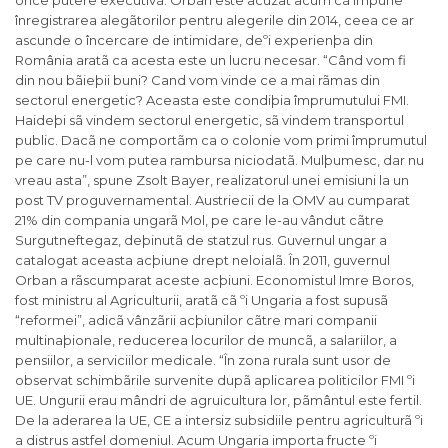
orice putere executivã. Orban este acuzat acum cã impune
înregistrarea alegãtorilor pentru alegerile din 2014, ceea ce ar
ascunde o încercare de intimidare, deºi experienþa din
România aratã ca acesta este un lucru necesar. “Când vom fi
din nou bãieþii buni? Cand vom vinde ce a mai rãmas din
sectorul energetic? Aceasta este condiþia împrumutului FMI.
Haideþi sã vindem sectorul energetic, sã vindem transportul
public. Dacã ne comportãm ca o colonie vom primi împrumutul
pe care nu-l vom putea rambursa niciodatã. Mulþumesc, dar nu
vreau asta”, spune Zsolt Bayer, realizatorul unei emisiuni la un
post TV proguvernamental. Austriecii de la OMV au cumparat
21% din compania ungarã Mol, pe care le-au vândut cãtre
Surgutneftegaz, deþinutã de statzul rus. Guvernul ungar a
catalogat aceasta acþiune drept neloialã. În 2011, guvernul
Orban a rãscumparat aceste acþiuni. Economistul Imre Boros,
fost ministru al Agriculturii, aratã cã ºi Ungaria a fost supusã
“reformei”, adicã vânzãrii acþiunilor cãtre mari companii
multinaþionale, reducerea locurilor de muncã, a salariilor, a
pensiilor, a serviciilor medicale. “În zona rurala sunt usor de
observat schimbãrile survenite dupã aplicarea politicilor FMI ºi
UE. Ungurii erau mândri de agruicultura lor, pãmântul este fertil.
De la aderarea la UE, CE a intersiz subsidiile pentru agriculturã ºi
a distrus astfel domeniul. Acum Ungaria importa fructe ºi