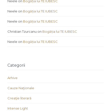
Neele
on
Bogăția lui TE IUBESC
Neele
on
Bogăția lui TE IUBESC
Neele
on
Bogăția lui TE IUBESC
Christian Tzurcanu
on
Bogăția lui TE IUBESC
Neele
on
Bogăția lui TE IUBESC
Categorii
Arhive
Cauze Naţionale
Creaţie literară
Intense Light