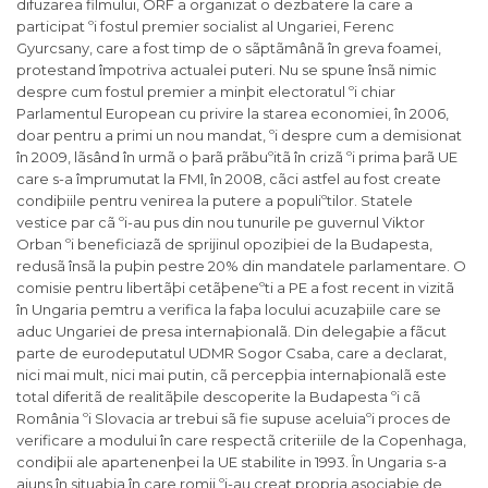
difuzarea filmului, ORF a organizat o dezbatere la care a
participat ºi fostul premier socialist al Ungariei, Ferenc
Gyurcsany, care a fost timp de o sãptãmânã în greva foamei,
protestand împotriva actualei puteri. Nu se spune însã nimic
despre cum fostul premier a minþit electoratul ºi chiar
Parlamentul European cu privire la starea economiei, în 2006,
doar pentru a primi un nou mandat, ºi despre cum a demisionat
în 2009, lãsând în urmã o þarã prãbuºitã în crizã ºi prima þarã UE
care s-a împrumutat la FMI, în 2008, cãci astfel au fost create
condiþiile pentru venirea la putere a populiºtilor. Statele
vestice par cã ºi-au pus din nou tunurile pe guvernul Viktor
Orban ºi beneficiazã de sprijinul opoziþiei de la Budapesta,
redusã însã la puþin pestre 20% din mandatele parlamentare. O
comisie pentru libertãþi cetãþeneºti a PE a fost recent in vizitã
în Ungaria pemtru a verifica la faþa locului acuzaþiile care se
aduc Ungariei de presa internaþionalã. Din delegaþie a fãcut
parte de eurodeputatul UDMR Sogor Csaba, care a declarat,
nici mai mult, nici mai putin, cã percepþia internaþionalã este
total diferitã de realitãþile descoperite la Budapesta ºi cã
România ºi Slovacia ar trebui sã fie supuse aceluiaºi proces de
verificare a modului în care respectã criteriile de la Copenhaga,
condiþii ale apartenenþei la UE stabilite in 1993. În Ungaria s-a
ajuns în situaþia în care romii ºi-au creat propria asociaþie de