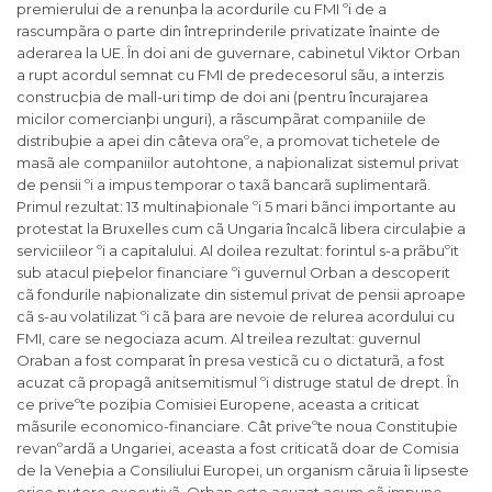
premierului de a renunþa la acordurile cu FMI ºi de a
rascumpãra o parte din întreprinderile privatizate înainte de
aderarea la UE. În doi ani de guvernare, cabinetul Viktor Orban
a rupt acordul semnat cu FMI de predecesorul sãu, a interzis
construcþia de mall-uri timp de doi ani (pentru încurajarea
micilor comercianþi unguri), a rãscumpãrat companiile de
distribuþie a apei din câteva oraºe, a promovat tichetele de
masã ale companiilor autohtone, a naþionalizat sistemul privat
de pensii ºi a impus temporar o taxã bancarã suplimentarã.
Primul rezultat: 13 multinaþionale ºi 5 mari bãnci importante au
protestat la Bruxelles cum cã Ungaria încalcã libera circulaþie a
serviciileor ºi a capitalului. Al doilea rezultat: forintul s-a prãbuºit
sub atacul pieþelor financiare ºi guvernul Orban a descoperit
cã fondurile naþionalizate din sistemul privat de pensii aproape
cã s-au volatilizat ºi cã þara are nevoie de relurea acordului cu
FMI, care se negociaza acum. Al treilea rezultat: guvernul
Oraban a fost comparat în presa vesticã cu o dictaturã, a fost
acuzat cã propagã anitsemitismul ºi distruge statul de drept. În
ce priveºte poziþia Comisiei Europene, aceasta a criticat
mãsurile economico-financiare. Cât priveºte noua Constituþie
revanºardã a Ungariei, aceasta a fost criticatã doar de Comisia
de la Veneþia a Consiliului Europei, un organism cãruia îi lipseste