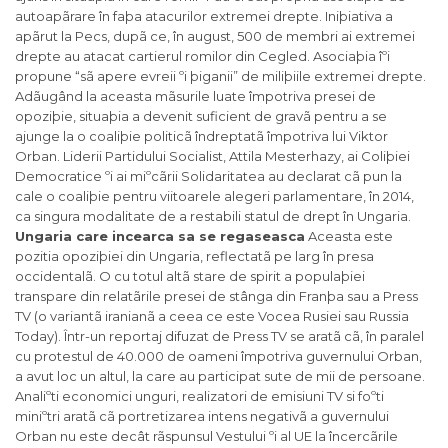
autoapãrare în faþa atacurilor extremei drepte. Iniþiativa a
apãrut la Pecs, dupã ce, în august, 500 de membri ai extremei
drepte au atacat cartierul romilor din Cegled. Asociaþia îºi
propune “sã apere evreii ºi þiganii” de miliþiile extremei drepte.
Adãugând la aceasta mãsurile luate împotriva presei de
opoziþie, situaþia a devenit suficient de gravã pentru a se
ajunge la o coaliþie politicã îndreptatã împotriva lui Viktor
Orban. Liderii Partidului Socialist, Attila Mesterhazy, ai Coliþiei
Democratice ºi ai miºcãrii Solidaritatea au declarat cã pun la
cale o coaliþie pentru viitoarele alegeri parlamentare, în 2014,
ca singura modalitate de a restabili statul de drept în Ungaria.
Ungaria care incearca sa se regaseasca
Aceasta este
pozitia opoziþiei din Ungaria, reflectatã pe larg în presa
occidentalã. O cu totul altã stare de spirit a populaþiei
transpare din relatãrile presei de stânga din Franþa sau a Press
TV (o variantã iranianã a ceea ce este Vocea Rusiei sau Russia
Today). Într-un reportaj difuzat de Press TV se aratã cã, în paralel
cu protestul de 40.000 de oameni împotriva guvernului Orban,
a avut loc un altul, la care au participat sute de mii de persoane.
Analiºti economici unguri, realizatori de emisiuni TV si foºti
miniºtri aratã cã portretizarea intens negativã a guvernului
Orban nu este decât rãspunsul Vestului ºi al UE la încercãrile