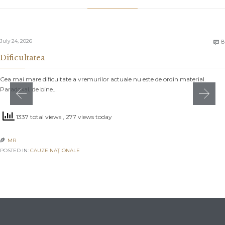
July 24, 2026
8

Dificultatea
Cea mai mare dificultate a vremurilor actuale nu este de ordin material.
Paradoxal, de bine…
1337 total views
, 277 views today
MR

POSTED IN:
CAUZE NAŢIONALE