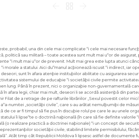



ste, probabil, una din cele mai complicate ºi cele mai necesare funcþii
ã, politicã sau militarã – toate acestea sunt mult mai uºor de asigurat,
dente ºi mult mai uºor de prevenit. Mult mai grea este lupta atunci cân
 morale a statului. Aici duºmanul acþioneazã iscusit ºi indirect, iar op
eseori, sunt în afara atenþie instituþiilor abilitate cu asigurarea securi
ctivitatea sistemului de educaþie ºi societãþii civile permite activitat
ermen lung. Pânã în prezent, nici o organizaþie non-guvernamentalã car
 în afara legii, chiar mai mult, deseori li se acordã asistenþã din partea
r Filat de a retrage de pe rafturile librãriilor „Sexul povestit celor mici
 aºa-numitei „societãþi civile”, care s-au arãtat nemulþumiþi de mãsuri
atã de ce ar fi timpul sã fie pus în discuþie rolul pe care le au unele org
tului îi lipseºte o doctrinã naþionalã (în care sã fie definite valorile º
ã (o realizare practicã a doctrinei naþionale) ºi un concept de securi
 reprezentanþilor societãþii civile, stabilind limitele permisibilului, fãcâ
ionalã”. Atât timp cât Republicii Moldova îi lipsesc astfel de documente