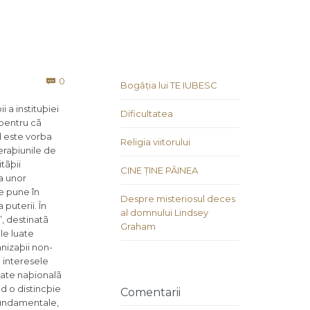
Comments
0

Bogăția lui TE IUBESC
 a instituþiei
Dificultatea
 pentru cã
d este vorba
Religia viitorului
eraþiunile de
tãþii
CINE ȚINE PÂINEA
ea unor
e pune în
Despre misteriosul deces
 puterii. În
al domnului Lindsey
”, destinatã
Graham
le luate
anizaþii non-
i interesele
tate naþionalã
nd o distincþie
Comentarii
 fundamentale,