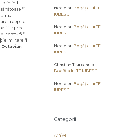
ia primind
Neele
on
Bogăția lui TE
 sãnãtoase ºi
IUBESC
ã armã,
ire a copiilor
Neele
on
Bogăția lui TE
onalã” e prea
IUBESC
 literaturã ºi
ei militare ºi
Neele
on
Bogăția lui TE
 Octavian
IUBESC
Christian Tzurcanu
on
Bogăția lui TE IUBESC
Neele
on
Bogăția lui TE
IUBESC
Categorii
Arhive