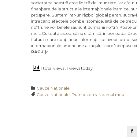
societatea noastrã este lipsitã de imunitate, iar aºa-nu
finanþare de la structurile internaþionale inamice, nu
prospere. Suntem într-un rãzboi global pentru supravi
întrecând efectele bombei atomice. Iatã de ce trebuie
noºtri, ne vor binele sau sunt duºmanii noºtri? Poate u
mult. Cu toate astea, sã nu uitãm cã, în perioada rãzbo
fluturaºi care conþineau informaþii ce aveau drept sco
informaþionale americane a Iraqului, care începuse cu d
RACU
]]>
1 total views
, 1 views today
Category

Cauze Naţionale
Tags

Cauze Nationale
,
Dumnezeu si Neamul meu
