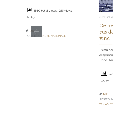
1560 total views
, 216 views
today
JUNE 21, 2
Ce ne
rus d
MR

POSTED IN:
CAUZE NAŢIONALE
vine
Există oa
desprinsă
Bond. An
6377
today
MR

POSTED IN
TEHNOLO