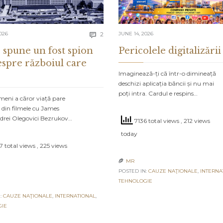
Comments
026
2
JUNE 14, 2026

 spune un fost spion
Pericolele digitalizării
espre războiul care
Imaginează-ți că într-o dimineață
deschizi aplicația băncii și nu mai
poți intra. Cardul e respins…
meni a căror viață pare
 din filmele cu James
drei Olegovici Bezrukov…
7136 total views
, 212 views
today
 total views
, 225 views
MR

POSTED IN:
CAUZE NAŢIONALE
,
INTERNA
TEHNOLOGIE
:
CAUZE NAŢIONALE
,
INTERNATIONAL
,
GIE