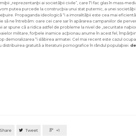
miþii „reprezentanþi ai societãþii civile”, care îºi fac glas în mass-med
 vom putea purcede la construcþia unui stat puternic, a unei societãþi
eþuire. Propaganda ideologicã ºi a imoralitãþii este cea mai eficient
 sã ne întrebãm: oare cei care sar în apãrarea campaniilor de pervert
nii ar spune cã a ridica astfel de probleme la nivel de „securitate naþi
aielor militare, forþele inamice acþionau anume în acest fel, împãrþind
p demoralizarea ºi slãbirea armatei. Cel mai recent este cazul ocupaþi
istribuirea gratuitã a literaturii pornografice în rândul populaþiei.
de
Share

Tweet

+1