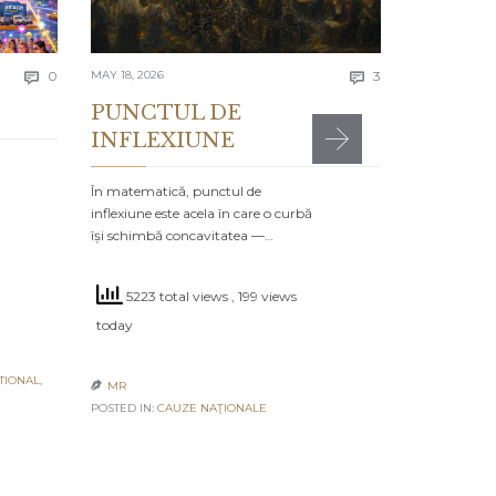
4793 to
Comments
Comments
today
0
MAY 18, 2026
3


PUNCTUL DE
INFLEXIUNE
MR

POSTED IN:
CA
În matematică, punctul de
inflexiune este acela în care o curbă
își schimbă concavitatea —…
5223 total views
, 199 views
today
TIONAL
,
MR

POSTED IN:
CAUZE NAŢIONALE