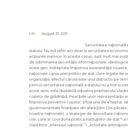
MR
August 31, 2011
Securitatea naþionalã e
statului. Nu mã refer aici doar la securitatea economic
acþiunile inamice, în aceste cazuri, sunt mult mai evi
de subminarea securitãþii informaþionale, ideologice ºi
acest gen, îndreptate împotriva suveranitãþii noastre, d
naþionale. Lipsa unei politici de stat clare legate de a
organizaþii, efectul cãrora este unul distructiv pe t
pericol securitatea naþionalã a statului nu a fost scoasã
acest sens, este lãudabilã iniþiativa premierului Vladimi
copiilor de grãdiniþã. Reacþiile unor reprezentanþi ai
împotriva pervertirii copiilor, a fost una de aºteptat. I
guvernamentale finanþate din afara þãrii. Din pãcate, sta
noastre naþionale), o strategie de dezvoltare naþional
clar, care ar coordona politica instituþiilor de stat ºi a
clarã între „interesul naþional” ºi „activitate antinaþ