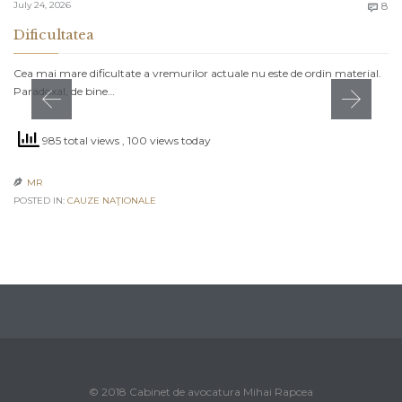
C
July 24, 2026
8

Dificultatea
Cea mai mare dificultate a vremurilor actuale nu este de ordin material.
Paradoxal, de bine…
985 total views
, 100 views today
MR

POSTED IN:
CAUZE NAŢIONALE
© 2018 Cabinet de avocatura Mihai Rapcea