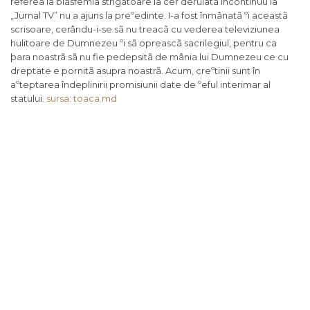
referea la blasfemia strigãtoare la cer derulatã încontinuu la
„Jurnal TV” nu a ajuns la preºedinte. I-a fost înmânatã ºi aceastã
scrisoare, cerându-i-se sã nu treacã cu vederea televiziunea
hulitoare de Dumnezeu ºi sã opreascã sacrilegiul, pentru ca
þara noastrã sã nu fie pedepsitã de mânia lui Dumnezeu ce cu
dreptate e pornitã asupra noastrã. Acum, creºtinii sunt în
aºteptarea îndeplinirii promisiunii date de ºeful interimar al
statului.
sursa: toaca.md