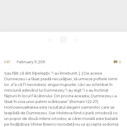



Co
MR
February 11, 2011
0

Sau fãlit cã sînt înþelepþi, ºi au înnebunit; [..] De aceea
Dumnezeu i-a lãsat pradã necurãþiei, sã urmeze poftele inimii
lor, aºa cã îºi necinstesc singuri trupurile; cãci au schimbat în
minciunã adevãrul lui Dumnezeu ºi au slujit ºi s-au închinat
fãpturii în locul Fãcãtorului. Din pricina aceasta, Dumnezeu i-a
lãsat în voia unor patimi scârboase” (Romani 1:22-27).
Homosexualitatea este rezultatul alegerii oamenilor care se
leapãdã de Dumnezeu. Dar Moldova fiind o þarã ortodoxã cu
un popor de douã milenii ortodox, ai cãrei moralã este bazatã
pe învãþãtura Sfintei Biserici niciodatã nu va accepta sodomia