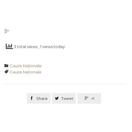
]]>
3 total views
, 1 views today
Category

Cauze Naţionale
Tags

Cauze Nationale

Share

Tweet

+1