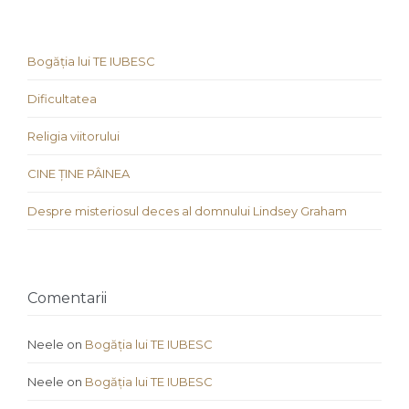
Bogăția lui TE IUBESC
Dificultatea
Religia viitorului
CINE ȚINE PÂINEA
Despre misteriosul deces al domnului Lindsey Graham
Comentarii
Neele
on
Bogăția lui TE IUBESC
Neele
on
Bogăția lui TE IUBESC