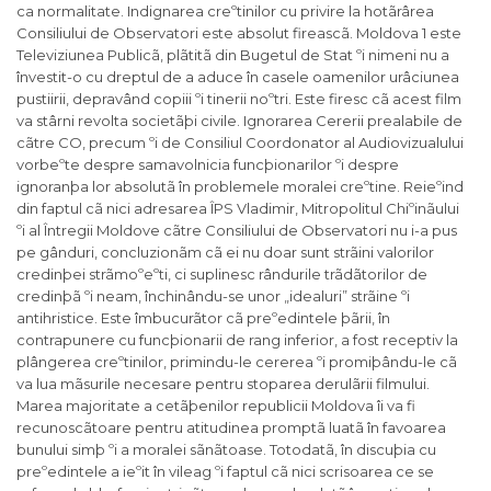
ca normalitate. Indignarea creºtinilor cu privire la hotãrârea
Consiliului de Observatori este absolut fireascã. Moldova 1 este
Televiziunea Publicã, plãtitã din Bugetul de Stat ºi nimeni nu a
învestit-o cu dreptul de a aduce în casele oamenilor urâciunea
pustiirii, depravând copiii ºi tinerii noºtri. Este firesc cã acest film
va stârni revolta societãþi civile. Ignorarea Cererii prealabile de
cãtre CO, precum ºi de Consiliul Coordonator al Audiovizualului
vorbeºte despre samavolnicia funcþionarilor ºi despre
ignoranþa lor absolutã în problemele moralei creºtine. Reieºind
din faptul cã nici adresarea ÎPS Vladimir, Mitropolitul Chiºinãului
ºi al Întregii Moldove cãtre Consiliului de Observatori nu i-a pus
pe gânduri, concluzionãm cã ei nu doar sunt strãini valorilor
credinþei strãmoºeºti, ci suplinesc rândurile trãdãtorilor de
credinþã ºi neam, închinându-se unor „idealuri” strãine ºi
antihristice. Este îmbucurãtor cã preºedintele þãrii, în
contrapunere cu funcþionarii de rang inferior, a fost receptiv la
plângerea creºtinilor, primindu-le cererea ºi promiþându-le cã
va lua mãsurile necesare pentru stoparea derulãrii filmului.
Marea majoritate a cetãþenilor republicii Moldova îi va fi
recunoscãtoare pentru atitudinea promptã luatã în favoarea
bunului simþ ºi a moralei sãnãtoase. Totodatã, în discuþia cu
preºedintele a ieºit în vileag ºi faptul cã nici scrisoarea ce se