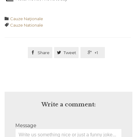
Category

Cauze Naţionale
Tags

Cauze Nationale

Share

Tweet

+1
Write a comment:
Message