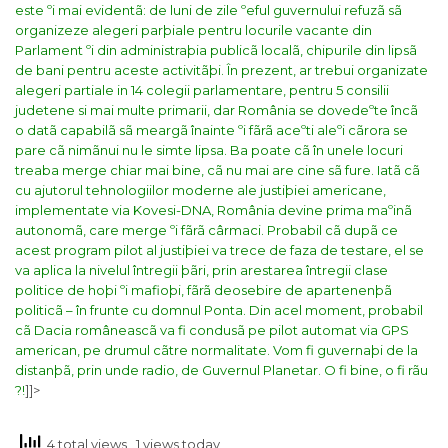
este ºi mai evidentã: de luni de zile ºeful guvernului refuzã sã
organizeze alegeri parþiale pentru locurile vacante din
Parlament ºi din administraþia publicã localã, chipurile din lipsã
de bani pentru aceste activitãþi.
În prezent, ar trebui organizate
alegeri partiale in 14 colegii parlamentare, pentru 5 consilii
judetene si mai multe primarii, dar România se dovedeºte încã
o datã capabilã sã meargã înainte ºi fãrã aceºti aleºi cãrora se
pare cã nimãnui nu le simte lipsa. Ba poate cã în unele locuri
treaba merge chiar mai bine, cã nu mai are cine sã fure.
Iatã cã
cu ajutorul tehnologiilor moderne ale justiþiei americane,
implementate via Kovesi-DNA, România devine prima maºinã
autonomã, care merge ºi fãrã cârmaci. Probabil cã dupã ce
acest program pilot al justiþiei va trece de faza de testare, el se
va aplica la nivelul întregii þãri, prin arestarea întregii clase
politice de hoþi ºi mafioþi, fãrã deosebire de apartenenþã
politicã – în frunte cu domnul Ponta. Din acel moment, probabil
cã Dacia româneascã va fi condusã pe pilot automat via GPS
american, pe drumul cãtre normalitate. Vom fi guvernaþi de la
distanþã, prin unde radio, de Guvernul Planetar. O fi bine, o fi rãu
?!
]]>
4 total views
, 1 views today