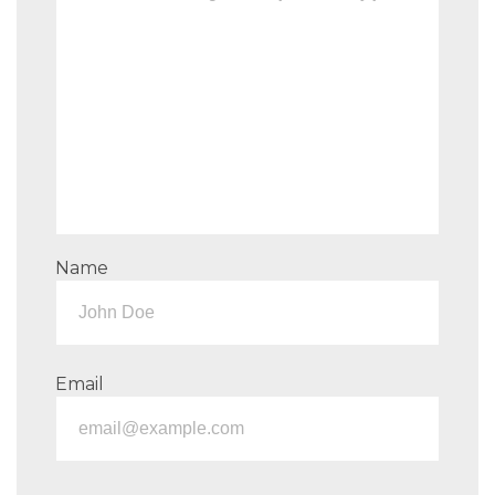
Name
Email