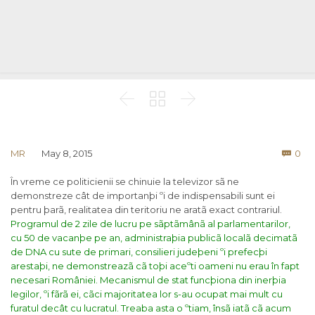



Co
MR
May 8, 2015
0

În vreme ce politicienii se chinuie la televizor sã ne
demonstreze cât de importanþi ºi de indispensabili sunt ei
pentru þarã, realitatea din teritoriu ne aratã exact contrariul.
Programul de 2 zile de lucru pe sãptãmânã al parlamentarilor,
cu 50 de vacanþe pe an, administraþia publicã localã decimatã
de DNA cu sute de primari, consilieri judeþeni ºi prefecþi
arestaþi, ne demonstreazã cã toþi aceºti oameni nu erau în fapt
necesari României. Mecanismul de stat funcþiona din inerþia
legilor, ºi fãrã ei, cãci majoritatea lor s-au ocupat mai mult cu
furatul decât cu lucratul.
Treaba asta o ºtiam, însã iatã cã acum