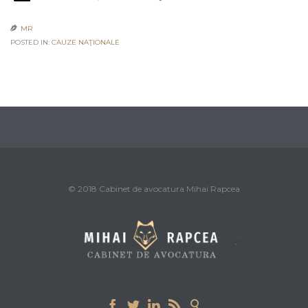
MR

POSTED IN:
CAUZE NAŢIONALE
© 2018 Cabinet de avocatura Mihai Rapcea




