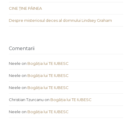
CINE ȚINE PÂINEA
Despre misteriosul deces al domnului Lindsey Graham
Comentarii
Neele
on
Bogăția lui TE IUBESC
Neele
on
Bogăția lui TE IUBESC
Neele
on
Bogăția lui TE IUBESC
Christian Tzurcanu
on
Bogăția lui TE IUBESC
Neele
on
Bogăția lui TE IUBESC