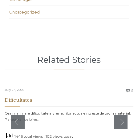
Uncategorized
Related Stories
C
July 24, 2026
8

Dificultatea
Cea mai mare dificultate a vremurilor actuale nu este de ordin material.
Paradoxal, de bine…
1446 total views
, 102 views today