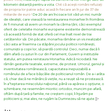
kilometri distanțã pentru a vota.
Chit cã acești români refuzați
de propria lor patrie aduc acasã în fiecare an în jur de 37 de
miliarde de euro !
De 20 de ani încoace tot vãd un mic numãr
de idealiști, care viseazã la reinstaurarea monarhiei în România.
Ar fi minunat sã avem un monarh la cârma țãrii, cãci exemplul
oferit de celelalte monarhii europene existente demonstreazã
cã aceastã formã de stat oferã cel mai înalt nivel de trai
cetãțenilor sãi. Din pãcate, monarhia rãmâne un vis irealizabil
cãci asta ar însemna ca stãpânii jocului politicii românești,
comuniștii și copii lor, sã piardã controlul. Deci, numai dacã îi
dãm afarã cu șuturi în cur din Parlament, Guvern și instituțiile
statului, am putea reinstaura Monarhia. Adicã niciodatã.
Ne
rãmân gesturile teatrale, extreme, de protest. Umorul, geniul și
inventivitatea româneascã, capacitatea inepuizabilã a
românului de a face bãșcãlie de politicianul român. De a-i arãta
cã, chiar dacã ne mãnâncã viețile, nu a reușit sã ne prosteascã.
În aºteptarea miracolului naþional, pânã va apãrea o opțiune, o
schimbare, ne resemnãm mioritic-ortodox, muncim pe-afarã,
oftãm dupã țarã și familie, ne creștem copii, îi înjurãm pe
politicieni și, mai ales, ne rugãm la Dumnezeu sã ne ajute.
]]>