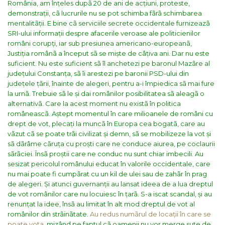
România, am înțeles dupã 20 de ani de acțiuni, proteste,
demonstrații, cã lucrurile nu se pot schimba fãrã schimbarea
mentalitãții.
E bine cã serviciile secrete occidentale furnizeazã
SRI-ului informații despre afacerile veroase ale politicienilor
români corupți, iar sub presiunea americano-europeanã,
Justiția românã a început sã se miște de câțiva ani. Dar nu este
suficient. Nu este suficient sã îl anchetezi pe baronul Mazãre al
județului Constanța, sã îi arestezi pe baronii PSD-ului din
județele țãrii, înainte de alegeri, pentru a-i împiedica sã mai fure
la urnã. Trebuie sã le și dai românilor posibilitatea sã aleagã o
alternativã. Care la acest moment nu existã în politica
româneascã. Aștept momentul în care milioanele de români cu
drept de vot, plecați la muncã în Europa cea bogatã, care au
vãzut cã se poate trãi civilizat și demn, sã se mobilizeze la vot și
sã dãrâme cãruța cu proști care ne conduce aiurea, pe coclaurii
sãrãciei. Însã proștii care ne conduc nu sunt chiar imbecili. Au
sesizat pericolul românului educat în valorile occidentale, care
nu mai poate fi cumpãrat cu un kil de ulei sau de zahãr în prag
de alegeri. Și atunci guvernanții au lansat ideea de a lua dreptul
de vot românilor care nu locuiesc în țarã. S-a iscat scandal, și au
renunțat la idee, însã au limitat în alt mod dreptul de vot al
românilor din strãinãtate.
Au redus numãrul de locații în care se
poate vota
, mizând pe faptul cã oamenii nu vor merge sute de