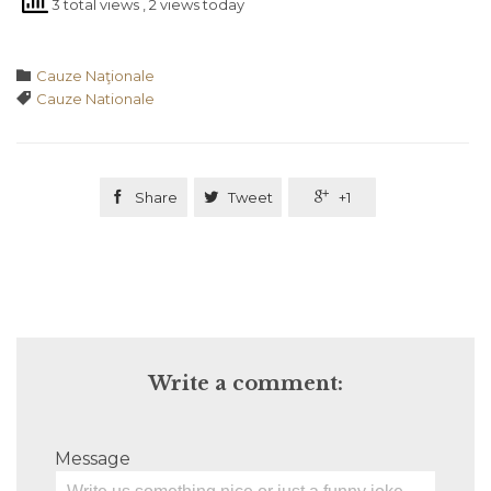
3 total views
, 2 views today
Category

Cauze Naţionale
Tags

Cauze Nationale

Share

Tweet

+1
Write a comment:
Message