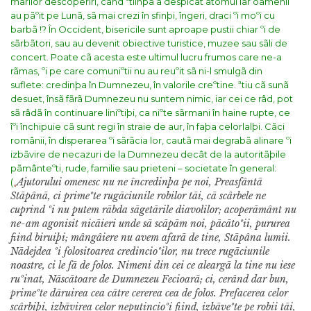
marilor descoperiri, când ºtiinþa a despicat atomul iar oamenii
au pãºit pe Lunã, sã mai crezi în sfinþi, îngeri, draci ºi moºi cu
barbã !? În Occident, bisericile sunt aproape pustii chiar ºi de
sãrbãtori, sau au devenit obiective turistice, muzee sau sãli de
concert.
Poate cã acesta este ultimul lucru frumos care ne-a
rãmas, ºi pe care comuniºtii nu au reuºit sã ni-l smulgã din
suflete: credinþa în Dumnezeu, în valorile creºtine. ªtiu cã sunã
desuet, însã fãrã Dumnezeu nu suntem nimic, iar cei ce râd, pot
sã râdã în continuare liniºtiþi, ca niºte sãrmani în haine rupte, ce
îºi închipuie cã sunt regi în straie de aur, în faþa celorlalþi.
Cãci
românii, în disperarea ºi sãrãcia lor, cautã mai degrabã alinare ºi
izbãvire de necazuri de la Dumnezeu decât de la autoritãþile
pãmânteºti, rude, familie sau prieteni – societate în general:
Ajutorului omenesc nu ne încredinþa pe noi, Preasfântã
(
„
Stãpânã, ci primeºte rugãciunile robilor tãi, cã scârbele ne
cuprind ºi nu putem rãbda sãgetãrile diavolilor; acoperãmânt nu
ne-am agonisit nicãieri unde sã scãpãm noi, pãcãtoºii, pururea
fiind biruiþi; mângâiere nu avem afarã de tine, Stãpâna lumii.
Nãdejdea ºi folositoarea credincioºilor, nu trece rugãciunile
noastre, ci le fã de folos. Nimeni din cei ce aleargã la tine nu iese
ruºinat, Nãscãtoare de Dumnezeu Fecioarã; ci, cerând dar bun,
primeºte dãruirea cea cãtre cererea cea de folos. Prefacerea celor
scârbiþi, izbãvirea celor neputincioºi fiind, izbãveºte pe robii tãi,