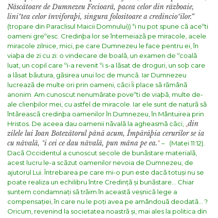
Nãscãtoare de Dumnezeu Fecioarã, pacea celor din rãzboaie,
liniºtea celor înviforaþi, singura folositoare a credincioºilor.“
(tropare din Paraclisul Maicii Domnului))
ªi nu pot spune cã aceºti
oameni greºesc. Credinþa lor se întemeiazã pe miracole, acele
miracole zilnice, mici, pe care Dumnezeu le face pentru ei, în
viaþa de zi cu zi: o vindecare de boalã, un examen de ºcoalã
luat, un copil care ºi-a revenit ºi s-a lãsat de droguri, un soþ care
a lãsat bãutura, gãsirea unui loc de muncã. Iar Dumnezeu
lucreazã de multe ori prin oameni, cãci Îi place sã rãmânã
anonim. Am cunoscut nenumãrate poveºti de viaþã, multe de-
ale clienþilor mei, cu astfel de miracole. Iar ele sunt de naturã sã
întãreascã credinþa oamenilor în Dumnezeu, în Mântuirea prin
din
Hristos. De aceea dau oamenii nãvalã la agheasmã cãci,
„
zilele lui Ioan Botezãtorul pânã acum, Împãrãþia cerurilor se ia
cu nãvalã, ºi cei ce dau nãvalã, pun mâna pe ea.
”
– (Matei 11:12).
Dacã Occidentul a cunoscut secole de bunãstare materialã,
acest lucru le-a scãzut oamenilor nevoia de Dumnezeu, de
ajutorul Lui. Întrebarea pe care mi-o pun este dacã totuși nu se
poate realiza un echilibru între Credințã și bunãstare…
Chiar
suntem condamnați sã trãim în aceastã veșnicã lege a
compensației, în care nu le poți avea pe amândouã deodatã… ?
Oricum, revenind la societatea noastrã și, mai ales la politica din