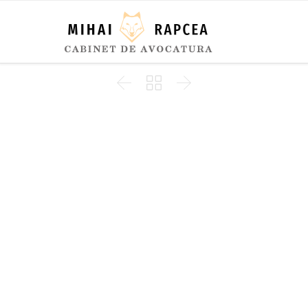


