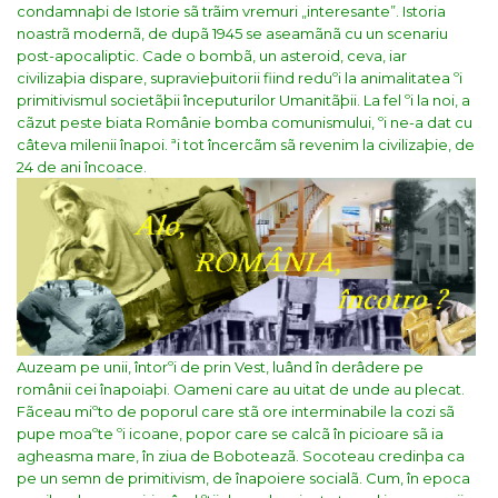
condamnaþi de Istorie sã trãim vremuri „interesante”.
Istoria
noastrã modernã, de dupã 1945 se aseamãnã cu un scenariu
post-apocaliptic. Cade o bombã, un asteroid, ceva, iar
civilizaþia dispare, supravieþuitorii fiind reduºi la animalitatea ºi
primitivismul societãþii începuturilor Umanitãþii. La fel ºi la noi, a
cãzut peste biata Românie bomba comunismului, ºi ne-a dat cu
câteva milenii înapoi. ªi tot încercãm sã revenim la civilizaþie, de
24 de ani încoace.
Auzeam pe unii, întorºi de prin Vest, luând în derâdere pe
românii cei înapoiaþi. Oameni care au uitat de unde au plecat.
Fãceau miºto de poporul care stã ore interminabile la cozi sã
pupe moaºte ºi icoane, popor care se calcã în picioare sã ia
agheasma mare, în ziua de Boboteazã. Socoteau credinþa ca
pe un semn de primitivism, de înapoiere socialã. Cum, în epoca