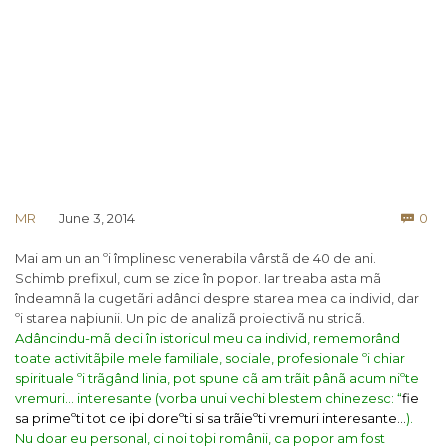
Co
MR
June 3, 2014
0

Mai am un an ºi împlinesc venerabila vârstã de 40 de ani.
Schimb prefixul, cum se zice în popor. Iar treaba asta mã
îndeamnã la cugetãri adânci despre starea mea ca individ, dar
ºi starea naþiunii. Un pic de analizã proiectivã nu stricã.
Adâncindu-mã deci în istoricul meu ca individ, rememorând
toate activitãþile mele familiale, sociale, profesionale ºi chiar
spirituale ºi trãgând linia, pot spune cã am trãit pânã acum niºte
vremuri… interesante (vorba unui vechi blestem chinezesc: “
fie
sa primeºti tot ce iþi doreºti si sa trãieºti vremuri interesante…
).
Nu doar eu personal, ci noi toþi românii, ca popor am fost