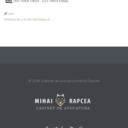
1647 total views
, 303 views today
MR

POSTED IN:
CAUZE NAŢIONALE
© 2018 Cabinet de avocatura Mihai Rapcea