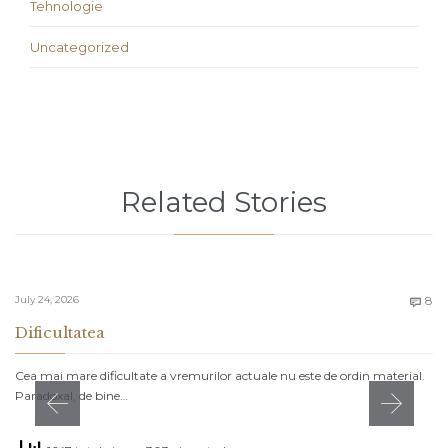
Tehnologie
Uncategorized
Related Stories
C
July 24, 2026
8

Dificultatea
Cea mai mare dificultate a vremurilor actuale nu este de ordin material.
Paradoxal, de bine…