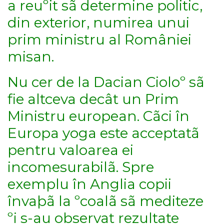
a reuºit sã determine politic,
din exterior, numirea unui
prim ministru al României
misan.
Nu cer de la Dacian Cioloº sã
fie altceva decât un Prim
Ministru european. Cãci în
Europa yoga este acceptatã
pentru valoarea ei
incomesurabilã. Spre
exemplu în Anglia copii
învaþã la ºcoalã sã mediteze
ºi s-au observat rezultate