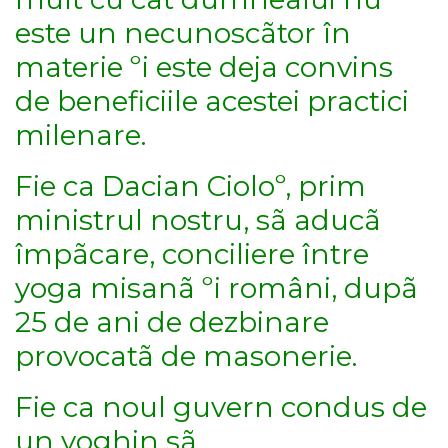
este un necunoscãtor în
materie ºi este deja convins
de beneficiile acestei practici
milenare.
Fie ca Dacian Cioloº, prim
ministrul nostru, sã aducã
împãcare, conciliere între
yoga misanã ºi români, dupã
25 de ani de dezbinare
provocatã de masonerie.
Fie ca noul guvern condus de
un yoghin sã