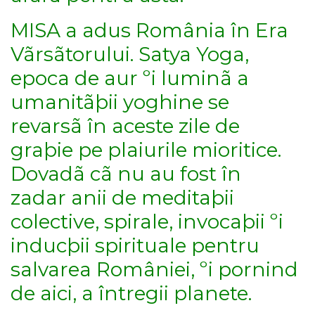
MISA a adus România în Era
Vãrsãtorului. Satya Yoga,
epoca de aur ºi luminã a
umanitãþii yoghine se
revarsã în aceste zile de
graþie pe plaiurile mioritice.
Dovadã cã nu au fost în
zadar anii de meditaþii
colective, spirale, invocaþii ºi
inducþii spirituale pentru
salvarea României, ºi pornind
de aici, a întregii planete.