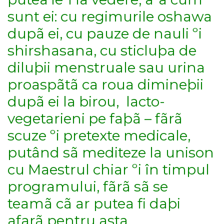
sunt ei: cu regimurile oshawa
dupã ei, cu pauze de nauli ºi
shirshasana, cu sticluþa de
diluþii menstruale sau urina
proaspãtã ca roua dimineþii
dupã ei la birou, lacto-
vegetarieni pe faþã – fãrã
scuze ºi pretexte medicale,
putând sã mediteze la unison
cu Maestrul chiar ºi în timpul
programului, fãrã sã se
teamã cã ar putea fi daþi
afarã pentru asta.