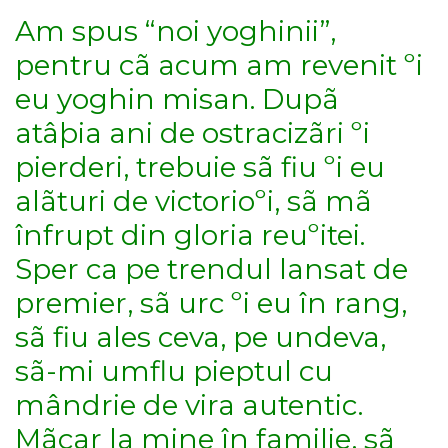
Am spus “noi yoghinii”,
pentru cã acum am revenit ºi
eu yoghin misan. Dupã
atâþia ani de ostracizãri ºi
pierderi, trebuie sã fiu ºi eu
alãturi de victorioºi, sã mã
înfrupt din gloria reuºitei.
Sper ca pe trendul lansat de
premier, sã urc ºi eu în rang,
sã fiu ales ceva, pe undeva,
sã-mi umflu pieptul cu
mândrie de vira autentic.
Mãcar la mine în familie, sã