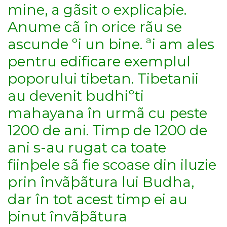
mine, a gãsit o explicaþie.
Anume cã în orice rãu se
ascunde ºi un bine. ªi am ales
pentru edificare exemplul
poporului tibetan. Tibetanii
au devenit budhiºti
mahayana în urmã cu peste
1200 de ani. Timp de 1200 de
ani s-au rugat ca toate
fiinþele sã fie scoase din iluzie
prin învãþãtura lui Budha,
dar în tot acest timp ei au
þinut învãþãtura