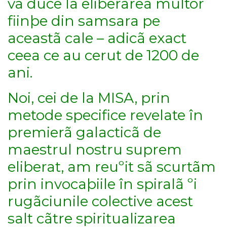
va duce la eliberarea multor
fiinþe din samsara pe
aceastã cale – adicã exact
ceea ce au cerut de 1200 de
ani.
Noi, cei de la MISA, prin
metode specifice revelate în
premierã galacticã de
maestrul nostru suprem
eliberat, am reuºit sã scurtãm
prin invocaþiile în spiralã ºi
rugãciunile colective acest
salt cãtre spiritualizarea