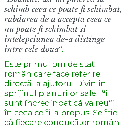
schimb ceea ce poate fi schimbat,
rabdarea de a accepta ceea ce
nu poate fi schimbat si
intelepciunea de-a distinge
intre cele doua
“.
Este primul om de stat
român care face referire
directã la ajutorul Divin în
sprijinul planurilor sale ! ªi
sunt încredinþat cã va reuºi
în ceea ce ºi-a propus. Se ºtie
cã fiecare conducãtor român