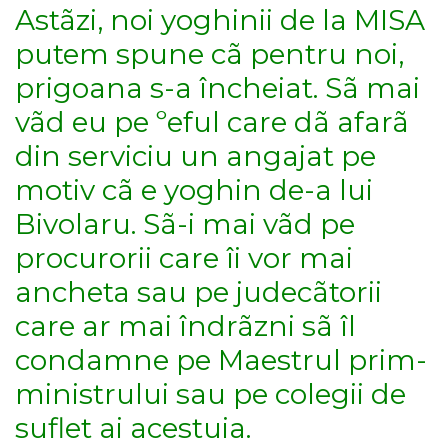
Astãzi, noi yoghinii de la MISA
putem spune cã pentru noi,
prigoana s-a încheiat. Sã mai
vãd eu pe ºeful care dã afarã
din serviciu un angajat pe
motiv cã e yoghin de-a lui
Bivolaru. Sã-i mai vãd pe
procurorii care îi vor mai
ancheta sau pe judecãtorii
care ar mai îndrãzni sã îl
condamne pe Maestrul prim-
ministrului sau pe colegii de
suflet ai acestuia.