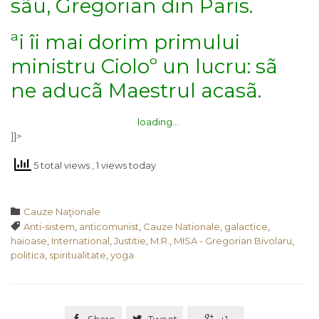
sãu, Gregorian din Paris.
ªi îi mai dorim primului
ministru Cioloº un lucru: sã
ne aducã Maestrul acasã.
loading…
]]>
5 total views
, 1 views today
Category

Cauze Naţionale
Tags

Anti-sistem
,
anticomunist
,
Cauze Nationale
,
galactice
,
haioase
,
International
,
Justitie
,
M.R.
,
MISA - Gregorian Bivolaru
,
politica
,
spiritualitate
,
yoga

Share

Tweet

+1