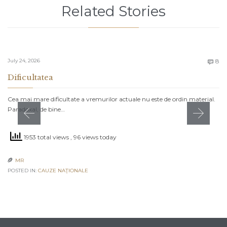
Related Stories
C
July 24, 2026
8

Dificultatea
Cea mai mare dificultate a vremurilor actuale nu este de ordin material.
Paradoxal, de bine…
1953 total views
, 96 views today
MR

POSTED IN:
CAUZE NAŢIONALE