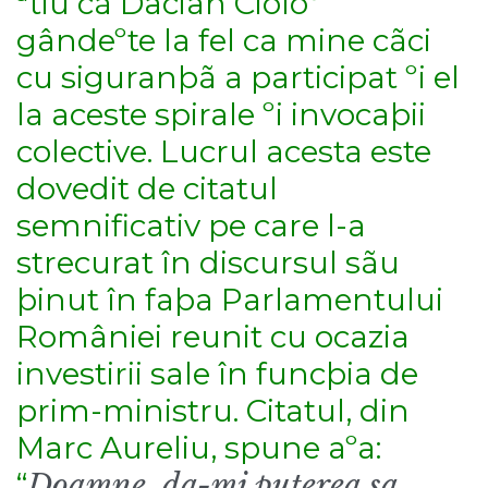
ªtiu cã Dacian Cioloº
gândeºte la fel ca mine cãci
cu siguranþã a participat ºi el
la aceste spirale ºi invocaþii
colective. Lucrul acesta este
dovedit de citatul
semnificativ pe care l-a
strecurat în discursul sãu
þinut în faþa Parlamentului
României reunit cu ocazia
investirii sale în funcþia de
prim-ministru. Citatul, din
Marc Aureliu, spune aºa:
“
Doamne, da-mi puterea sa