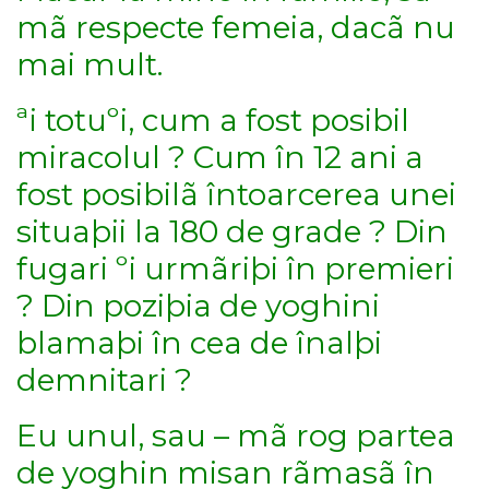
mã respecte femeia, dacã nu
mai mult.
ªi totuºi, cum a fost posibil
miracolul ? Cum în 12 ani a
fost posibilã întoarcerea unei
situaþii la 180 de grade ? Din
fugari ºi urmãriþi în premieri
? Din poziþia de yoghini
blamaþi în cea de înalþi
demnitari ?
Eu unul, sau – mã rog partea
de yoghin misan rãmasã în