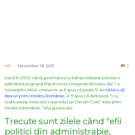
Co
MR
November 18, 2015
0

Dacã în 2003, când guvernarea lui Adrian Nãstase pornise o
adevãratã prigoanã împotriva lui Gregorian Bivolaru dar ºi a
cursanþilor MISA, cineva mi-ar fi spus cã peste 12 ani
MISA o sã
dea un prim-ministru României
, aº fi spus cã delireazã. ªi cu
toate astea, miracolul s-a produs iar Dacian Cioloº este prim-
ministrul României, ºeful guvernului.
Trecute sunt zilele când ºefii
politici din administraþie,