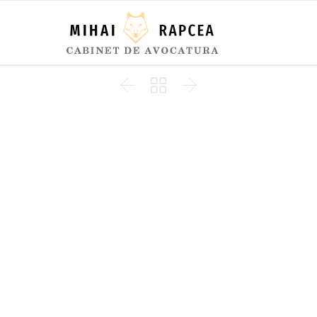


