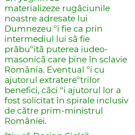
materializeze rugãciunile
noastre adresate lui
Dumnezeu ºi fie ca prin
intermediul lui sã fie
prãbuºitã puterea iudeo-
masonicã care þine în sclavie
România. Eventual ºi cu
ajutorul extratereºtrilor
benefici, cãci ºi ajutorul lor a
fost solicitat în spirale inclusiv
de cãtre prim-ministrul
României.