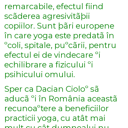
remarcabile, efectul fiind
scãderea agresivitãþii
copiilor. Sunt þãri europene
în care yoga este predatã în
ºcoli, spitale, puºcãrii, pentru
efectul ei de vindecare ºi
echilibrare a fizicului ºi
psihicului omului.
Sper ca Dacian Cioloº sã
aducã ºi în România aceastã
recunoaºtere a beneficiilor
practicii yoga, cu atât mai
mult cu cât dumnealui nu