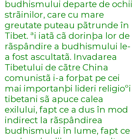
budhismului departe de ochii
strãinilor, care cu mare
greutate puteau pãtrunde în
Tibet. ªi iatã cã dorinþa lor de
rãspândire a budhismului le-
a fost ascultatã. Invadarea
Tibetului de cãtre China
comunistã i-a forþat pe cei
mai importanþi lideri religioºi
tibetani sã apuce calea
exilului, fapt ce a dus în mod
indirect la rãspândirea
budhismului în lume, fapt ce