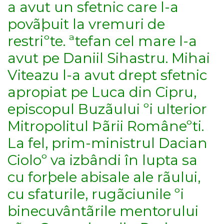
a avut un sfetnic care l-a
povãþuit la vremuri de
restriºte. ªtefan cel mare l-a
avut pe Daniil Sihastru. Mihai
Viteazu l-a avut drept sfetnic
apropiat pe Luca din Cipru,
episcopul Buzãului ºi ulterior
Mitropolitul Þãrii Româneºti.
La fel, prim-ministrul Dacian
Cioloº va izbândi în lupta sa
cu forþele abisale ale rãului,
cu sfaturile, rugãciunile ºi
binecuvântãrile mentorului