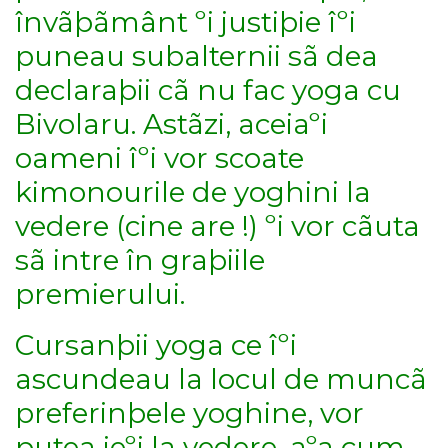
învãþãmânt ºi justiþie îºi
puneau subalternii sã dea
declaraþii cã nu fac yoga cu
Bivolaru. Astãzi, aceiaºi
oameni îºi vor scoate
kimonourile de yoghini la
vedere (cine are !) ºi vor cãuta
sã intre în graþiile
premierului.
Cursanþii yoga ce îºi
ascundeau la locul de muncã
preferinþele yoghine, vor
putea ieºi la vedere, aºa cum