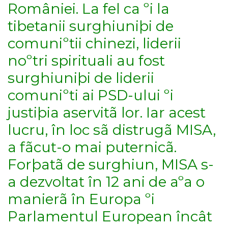
României. La fel ca ºi la
tibetanii surghiuniþi de
comuniºtii chinezi, liderii
noºtri spirituali au fost
surghiuniþi de liderii
comuniºti ai PSD-ului ºi
justiþia aservitã lor. Iar acest
lucru, în loc sã distrugã MISA,
a fãcut-o mai puternicã.
Forþatã de surghiun, MISA s-
a dezvoltat în 12 ani de aºa o
manierã în Europa ºi
Parlamentul European încât