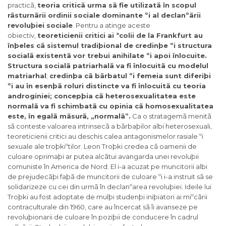
practicã,
teoria criticã urma sã fie utilizatã în scopul
rãsturnãrii ordinii sociale dominante ºi al declanºãrii
revoluþiei sociale
. Pentru a atinge aceste
obiectiv,
teoreticienii critici ai ªcolii de la Frankfurt au
înþeles cã sistemul tradiþional de credinþe ºi structura
socialã existentã vor trebui anihilate ºi apoi înlocuite.
Structura socialã patriarhalã va fi înlocuitã cu modelul
matriarhal
;
credinþa cã bãrbatul ºi femeia sunt diferiþi
ºi au în esenþã roluri distincte va fi înlocuitã cu teoria
androginiei; concepþia cã heterosexualitatea este
normalã va fi schimbatã cu opinia cã homosexualitatea
este, în egalã mãsurã, „normalã”.
Ca o stratagemã menitã
sã conteste valoarea intrinsecã a bãrbaþilor albi heterosexuali,
teoreticienii critici au deschis calea antagonismelor rasiale ºi
sexuale ale troþkiºtilor. Leon Troþki credea cã oamenii de
culoare oprimaþi ar putea alcãtui avangarda unei revoluþii
comuniste în America de Nord. El i-a acuzat pe muncitorii albi
de prejudecãþi faþã de muncitorii de culoare ºi i-a instruit sã se
solidarizeze cu cei din urmã în declanºarea revoluþiei. Ideile lui
Troþki au fost adoptate de mulþi studenþi iniþiatori ai miºcãrii
contraculturale din 1960, care au încercat sã îi avanseze pe
revoluþionarii de culoare în poziþii de conducere în cadrul