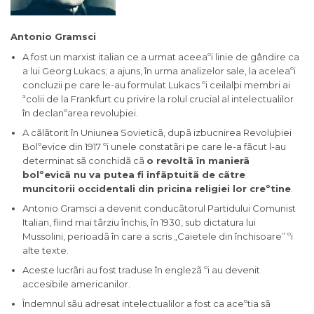
Antonio Gramsci
A fost un marxist italian ce a urmat aceeaºi linie de gândire ca
a lui Georg Lukacs; a ajuns, în urma analizelor sale, la aceleaºi
concluzii pe care le-au formulat Lukacs ºi ceilalþi membri ai
ªcolii de la Frankfurt cu privire la rolul crucial al intelectualilor
în declanºarea revoluþiei.
A cãlãtorit în Uniunea Sovieticã, dupã izbucnirea Revoluþiei
Bolºevice din 1917 ºi unele constatãri pe care le-a fãcut l-au
determinat sã conchidã cã
o revoltã în manierã
bolºevicã nu va putea fi înfãptuitã de cãtre
muncitorii occidentali din pricina religiei lor creºtine
.
Antonio Gramsci a devenit conducãtorul Partidului Comunist
Italian, fiind mai târziu închis, în 1930, sub dictatura lui
Mussolini, perioadã în care a scris „Caietele din închisoare” ºi
alte texte.
Aceste lucrãri au fost traduse în englezã ºi au devenit
accesibile americanilor.
Îndemnul sãu adresat intelectualilor a fost ca aceºtia sã