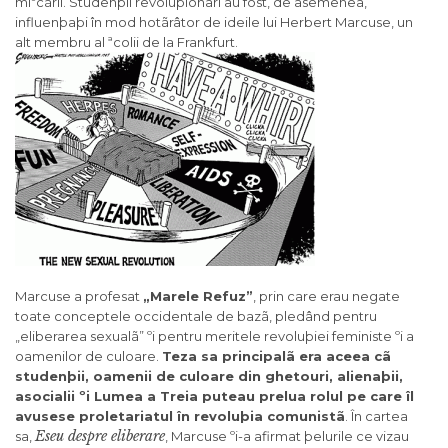
miºcãrii. Studenþii revoluþionari au fost, de asemenea,
influenþaþi în mod hotãrâtor de ideile lui Herbert Marcuse, un
alt membru al ªcolii de la Frankfurt.
Marcuse a profesat
„Marele Refuz”
, prin care erau negate
toate conceptele occidentale de bazã, pledând pentru
„eliberarea sexualã” ºi pentru meritele revoluþiei feministe ºi a
oamenilor de culoare.
Teza sa principalã era aceea cã
studenþii, oamenii de culoare din ghetouri, alienaþii,
asocialii ºi Lumea a Treia puteau prelua rolul pe care îl
avusese proletariatul în revoluþia comunistã
. În cartea
Eseu despre eliberare
sa,
, Marcuse ºi-a afirmat þelurile ce vizau