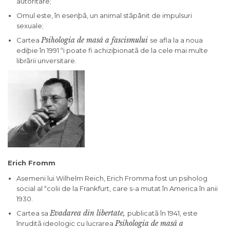
autoritare;
Omul este, în esenþã, un animal stãpânit de impulsuri
sexuale;
Psihologia de masã a fascismului
Cartea
se afla la a noua
ediþie în 1991 ºi poate fi achiziþionatã de la cele mai multe
librãrii unversitare.
Erich Fromm
Asemeni lui Wilhelm Reich, Erich Fromma fost un psiholog
social al ªcolii de la Frankfurt, care s-a mutat în America în anii
1930.
Evadarea din libertate,
Cartea sa
publicatã în 1941, este
Psihologia de masã a
înruditã ideologic cu lucrarea