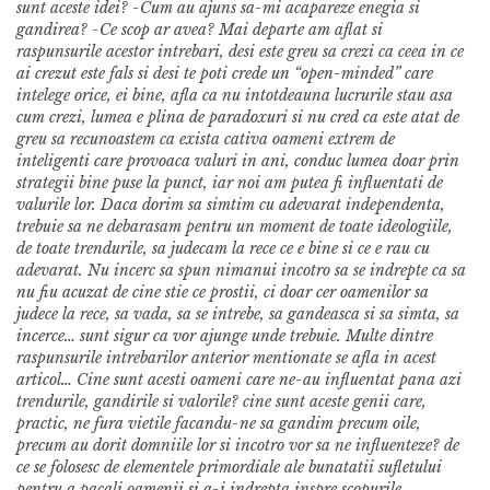
sunt aceste idei? -Cum au ajuns sa-mi acapareze enegia si
gandirea? -Ce scop ar avea? Mai departe am aflat si
raspunsurile acestor intrebari, desi este greu sa crezi ca ceea in ce
ai crezut este fals si desi te poti crede un “open-minded” care
intelege orice, ei bine, afla ca nu intotdeauna lucrurile stau asa
cum crezi, lumea e plina de paradoxuri si nu cred ca este atat de
greu sa recunoastem ca exista cativa oameni extrem de
inteligenti care provoaca valuri in ani, conduc lumea doar prin
strategii bine puse la punct, iar noi am putea fi influentati de
valurile lor. Daca dorim sa simtim cu adevarat independenta,
trebuie sa ne debarasam pentru un moment de toate ideologiile,
de toate trendurile, sa judecam la rece ce e bine si ce e rau cu
adevarat. Nu incerc sa spun nimanui incotro sa se indrepte ca sa
nu fiu acuzat de cine stie ce prostii, ci doar cer oamenilor sa
judece la rece, sa vada, sa se intrebe, sa gandeasca si sa simta, sa
incerce… sunt sigur ca vor ajunge unde trebuie. Multe dintre
raspunsurile intrebarilor anterior mentionate se afla in acest
articol… Cine sunt acesti oameni care ne-au influentat pana azi
trendurile, gandirile si valorile? cine sunt aceste genii care,
practic, ne fura vietile facandu-ne sa gandim precum oile,
precum au dorit domniile lor si incotro vor sa ne influenteze? de
ce se folosesc de elementele primordiale ale bunatatii sufletului
pentru a pacali oamenii si a-i indrepta inspre scopurile