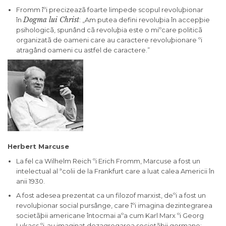
Fromm îºi precizeazã foarte limpede scopul revoluþionar
Dogma lui Christ
în
: „Am putea defini revoluþia în accepþie
psihologicã, spunând cã revoluþia este o miºcare politicã
organizatã de oameni care au caractere revoluþionare ºi
atragând oameni cu astfel de caractere.”
Herbert Marcuse
La fel ca Wilhelm Reich ºi Erich Fromm, Marcuse a fost un
intelectual al ªcolii de la Frankfurt care a luat calea Americii în
anii 1930.
A fost adesea prezentat ca un filozof marxist, deºi a fost un
revoluþionar social pursânge, care îºi imagina dezintegrarea
societãþii americane întocmai aºa cum Karl Marx ºi Georg
Lukacs ºi-au imaginat dezagregarea societãþii germane: