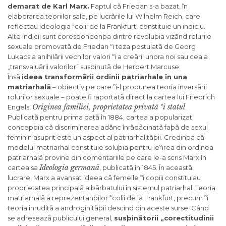
demarat de Karl Marx.
Faptul cã Friedan s-a bazat, în
elaborarea teoriilor sale, pe lucrãrile lui Wilhelm Reich, care
reflectau ideologia ªcolii de la Frankfurt, constituie un indiciu.
Alte indicii sunt corespondenþa dintre revoluþia vizând rolurile
sexuale promovatã de Friedan ºi teza postulatã de Georg
Lukacs a anihilãrii vechilor valori ºi a creãrii unora noi sau cea a
„transvaluãrii valorilor” susþinutã de Herbert Marcuse.
Însã
ideea transformãrii ordinii patriarhale în una
matriarhalã
– obiectiv pe care ºi-l propunea teoria inversãrii
rolurilor sexuale – poate fi raportatã direct la cartea lui Friedrich
Originea familiei, proprietatea privatã ºi statul
Engels,
.
Publicatã pentru prima datã în 1884, cartea a popularizat
concepþia cã discriminarea adânc înrãdãcinatã faþã de sexul
feminin asuprit este un aspect al patriarhalitãþii. Credinþa cã
modelul matriarhal constituie soluþia pentru ieºirea din ordinea
patriarhalã provine din comentariile pe care le-a scris Marx în
Ideologia germanã
cartea sa
, publicatã în 1845. În aceastã
lucrare, Marx a avansat ideea cã femeile ºi copiii constituiau
proprietatea principalã a bãrbatului în sistemul patriarhal. Teoria
matriarhalã a reprezentanþilor ªcolii de la Frankfurt, precum ºi
teoria înruditã a androginitãþii descind din aceste surse. Când
se adreseazã publicului general,
susþinãtorii „corectitudinii