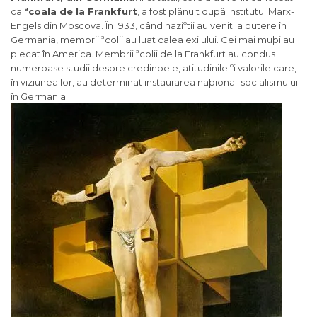
ca
ªcoala de la Frankfurt
, a fost plãnuit dupã Institutul Marx-
Engels din Moscova. În 1933, când naziºtii au venit la putere în
Germania, membrii ªcolii au luat calea exilului. Cei mai muþi au
plecat în America. Membrii ªcolii de la Frankfurt au condus
numeroase studii despre credinþele, atitudinile ºi valorile care,
în viziunea lor, au determinat instaurarea naþional-socialismului
în Germania.