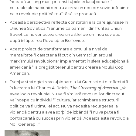
înceapã un lung marº prin instituþiile educaþionale ºi
culturale ale naþiunii pentru a crea un nou om sovietic înainte
ca o revoluþie politicã reuºitã sã se producã.
Aceastã perspectivã reflecta constatãrile la care ajunsese în
Uniunea Sovieticã, ºi anume cã oamenii din fruntea Uniunii
Sovietice nu vor putea crea un astfel de om nou sovietic
dupã înfãptuirea Revoluþiei Bolºevice.
Acest proiect de transformare a omului la nivel de
mentalitate ºi caracter a fãcut din Gramsci un erou al
marxismului revoluþionar implementat în sfera educaþionalã
americanã ºi a pregãtit terenul pentru crearea Noului Copil
American.
Esenþa strategiei revoluþionare a lui Gramsci este reflectatã
The Greening of America
în lucrarea lui Charles A. Reich,
: „Va
avea loc o revoluþie. Nu va fi similarã revoluþiilor din trecut.
Va începe cu individul ºi cultura, iar schimbarea structurii
politice va fi ultimul ei act. Nu va necesita recurgerea la
violenþã pentru a avea sorþi de izbândã ºi nu va putea fi
contracaratã cu succes prin violenþã. Aceasta este revoluþia
Noii Generaþii.”