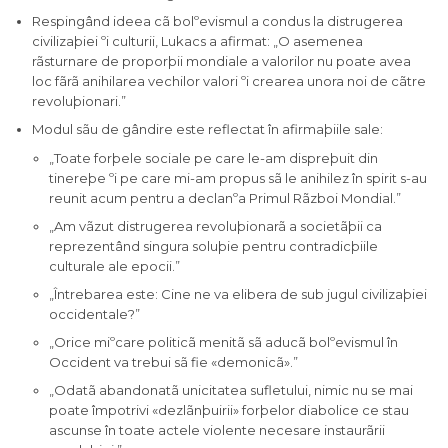
Respingând ideea cã bolºevismul a condus la distrugerea
civilizaþiei ºi culturii, Lukacs a afirmat: „O asemenea
rãsturnare de proporþii mondiale a valorilor nu poate avea
loc fãrã anihilarea vechilor valori ºi crearea unora noi de cãtre
revoluþionari.”
Modul sãu de gândire este reflectat în afirmaþiile sale:
„Toate forþele sociale pe care le-am dispreþuit din
tinereþe ºi pe care mi-am propus sã le anihilez în spirit s-au
reunit acum pentru a declanºa Primul Rãzboi Mondial.”
„Am vãzut distrugerea revoluþionarã a societãþii ca
reprezentând singura soluþie pentru contradicþiile
culturale ale epocii.”
„Întrebarea este: Cine ne va elibera de sub jugul civilizaþiei
occidentale?”
„Orice miºcare politicã menitã sã aducã bolºevismul în
Occident va trebui sã fie «demonicã».”
„Odatã abandonatã unicitatea sufletului, nimic nu se mai
poate împotrivi «dezlãnþuirii» forþelor diabolice ce stau
ascunse în toate actele violente necesare instaurãrii