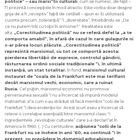
politice” – sau
marxiºtii culturali
, cum se numesc, de fapt –
îºi prezintã concepþiile în mod atractiv. Este vorba doar despre
grija de a fi „receptiv” faþã de celãlalt – spun ei. Ei utilizeazã
cuvinte precum „toleranþã” ºi „diversitate”, întrebându-se „De
ce nu putem trãi cu toþii în armonie?”. Realitatea este
alta.
„Corectitudinea politicã” nu se referã defel la „a te
comporta amabil”, în afarã de cazul în care gulagurile ni
s-ar pãrea locuri plãcute.
„Corectitudinea politicã”
reprezintã marxismul, cu tot ce comportã acesta:
pierderea libertãþii de expresie, controlul gândirii,
rãsturnarea ordinii sociale tradiþionale ºi, în ultimã
instanþã, un stat totalitar.
În fond,
marxismul cultural
instaurat de ªcoala de la Frankfurt este mai terifiant
decât marxismul vechi, economic, care a ruinat
Rusia.
Cel puþin, marxismul economic nu promova
perversiunea sexualã ºi nu a încercat sã impunã modelul
matriarhal, aºa cum s-au strãduit sã facã membrii ªcolii de la
Frankfurt ºi descendenþii lor. Acest scurt eseu a încercat sã
releve o corelaþie esenþialã între marxismul clasic ºi
ingredientele „revoluþiei culturale” care s-a declanºat în
America în 1960. (…) Cu certitudine,
acþiunea ªcolii de la
Frankfurt nu se încheie în anii ’60, ea continuã ºi în
prezent, cu precãdere în domeniul educaþional.