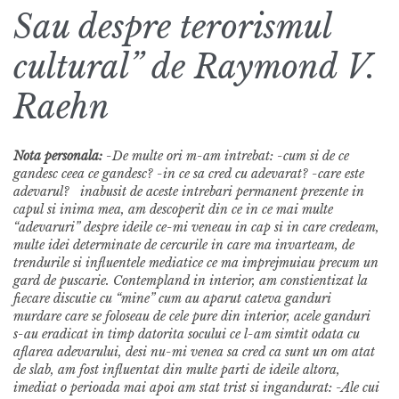
Sau despre terorismul
cultural” de Raymond V.
Raehn
Nota personala:
-De multe ori m-am intrebat: -cum si de ce
gandesc ceea ce gandesc? -in ce sa cred cu adevarat? -care este
adevarul? inabusit de aceste intrebari permanent prezente in
capul si inima mea, am descoperit din ce in ce mai multe
“adevaruri” despre ideile ce-mi veneau in cap si in care credeam,
multe idei determinate de cercurile in care ma invarteam, de
trendurile si influentele mediatice ce ma imprejmuiau precum un
gard de puscarie. Contempland in interior, am constientizat la
fiecare discutie cu “mine” cum au aparut cateva ganduri
murdare care se foloseau de cele pure din interior, acele ganduri
s-au eradicat in timp datorita socului ce l-am simtit odata cu
aflarea adevarului, desi nu-mi venea sa cred ca sunt un om atat
de slab, am fost influentat din multe parti de ideile altora,
imediat o perioada mai apoi am stat trist si ingandurat: -Ale cui