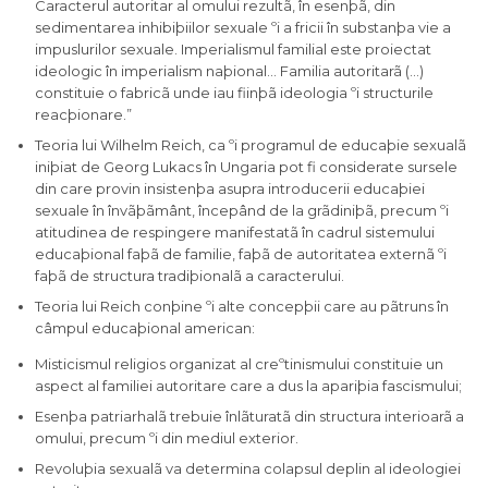
Caracterul autoritar al omului rezultã, în esenþã, din
sedimentarea inhibiþiilor sexuale ºi a fricii în substanþa vie a
impuslurilor sexuale. Imperialismul familial este proiectat
ideologic în imperialism naþional… Familia autoritarã (…)
constituie o fabricã unde iau fiinþã ideologia ºi structurile
reacþionare.”
Teoria lui Wilhelm Reich, ca ºi programul de educaþie sexualã
iniþiat de Georg Lukacs în Ungaria pot fi considerate sursele
din care provin insistenþa asupra introducerii educaþiei
sexuale în învãþãmânt, începând de la grãdiniþã, precum ºi
atitudinea de respingere manifestatã în cadrul sistemului
educaþional faþã de familie, faþã de autoritatea externã ºi
faþã de structura tradiþionalã a caracterului.
Teoria lui Reich conþine ºi alte concepþii care au pãtruns în
câmpul educaþional american:
Misticismul religios organizat al creºtinismului constituie un
aspect al familiei autoritare care a dus la apariþia fascismului;
Esenþa patriarhalã trebuie înlãturatã din structura interioarã a
omului, precum ºi din mediul exterior.
Revoluþia sexualã va determina colapsul deplin al ideologiei