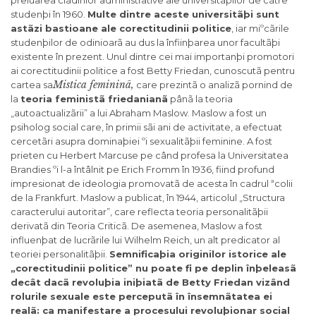
studenþi în 1960.
Multe dintre aceste universitãþi sunt
astãzi bastioane ale corectitudinii politice
, iar miºcãrile
studenþilor de odinioarã au dus la înfiinþarea unor facultãþi
existente în prezent. Unul dintre cei mai importanþi promotori
ai corectitudinii politice a fost Betty Friedan, cunoscutã pentru
Mistica femininã,
cartea sa
care prezintã o analizã pornind de
la
teoria feministã friedanianã
pânã la teoria
„autoactualizãrii” a lui Abraham Maslow. Maslow a fost un
psiholog social care, în primii sãi ani de activitate, a efectuat
cercetãri asupra dominaþiei ºi sexualitãþii feminine. A fost
prieten cu Herbert Marcuse pe când profesa la Universitatea
Brandies ºi l-a întâlnit pe Erich Fromm în 1936, fiind profund
impresionat de ideologia promovatã de acesta în cadrul ªcolii
de la Frankfurt. Maslow a publicat, în 1944, articolul „Structura
caracterului autoritar”, care reflecta teoria personalitãþii
derivatã din Teoria Criticã. De asemenea, Maslow a fost
influenþat de lucrãrile lui Wilhelm Reich, un alt predicator al
teoriei personalitãþii.
S
emnificaþia originilor istorice ale
„corectitudinii politice” nu poate fi pe deplin înþeleasã
decât dacã revoluþia iniþiatã de Betty Friedan vizând
rolurile sexuale este perceputã în însemnãtatea ei
realã: ca manifestare a procesului revoluþionar social