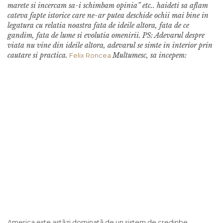
marete si incercam sa-i schimbam opinia” etc.. haideti sa aflam
cateva fapte istorice care ne-ar putea deschide ochii mai bine in
legatura cu relatia noastra fata de ideile altora, fata de ce
gandim, fata de lume si evolutia omenirii.
PS: Adevarul despre
viata nu vine din ideile altora, adevarul se simte in interior prin
cautare si practica.
Multumesc, sa incepem:
Felix Roncea
America este astãzi dominatã de un sistem de credinþe,