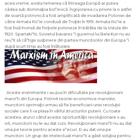
acea vreme, exista temerea cã întreaga Europã ar putea
cãdea sub dominaþia bolºevicã. Îngrijorarea cu privire la o astfel
de soartã potrivnicã a fost amplificatã de invadarea Poloniei de
cãtre Armata Roºie condusã de Troþki în 1919. Armata Roºie a
fost însã învinsã de forþele poloneze în bãtãlia de la Vistula din
1920. Spartakiºtii, Sovietul bavarez ºi guvernul lui Bela Kun nu au
reuºit sã câºtige susþinere din partea muncitorilor din Europa ºi
dupã scurt timp au fost înlãturate.
Aceste evenimente i-au pus în dificultate pe revoluþionarii
marxiºti din Europa. Potrivit teoriei economice marxiste,
muncitorii oprimaþi urmau sã fie beneficiarii unei revoluþii
sociale care îi va plasa în vârful structurilor puterii. Cu toate
acestea, atunci când aceste oportunitãþi revoluþionare s-au
ivit, muncitorii nu le-au dat curs. Revoluþionarii marxiºti nu au dat
vina pe teorie pentru aceste eºecuri. Ei au dat vina pe
muncitori. Un grup de intelectuali marxiºti a gãsit soluþia pentru