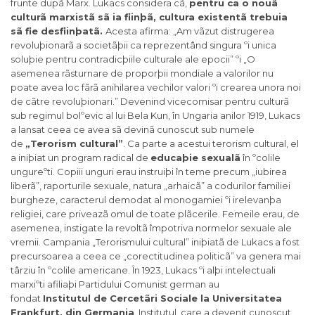
frunte dupã Marx. Lukacs considera cã,
pentru ca o nouã
culturã marxistã sã ia fiinþã, cultura existentã trebuia
sã fie desfiinþatã.
Acesta afirma: „Am vãzut distrugerea
revoluþionarã a societãþii ca reprezentând singura ºi unica
soluþie pentru contradicþiile culturale ale epocii” ºi „O
asemenea rãsturnare de proporþii mondiale a valorilor nu
poate avea loc fãrã anihilarea vechilor valori ºi crearea unora noi
de cãtre revoluþionari.” Devenind vicecomisar pentru culturã
sub regimul bolºevic al lui Bela Kun, în Ungaria anilor 1919, Lukacs
a lansat ceea ce avea sã devinã cunoscut sub numele
de
„Terorism cultural”
. Ca parte a acestui terorism cultural, el
a iniþiat un program radical de
educaþie sexualã
în ºcolile
ungureºti. Copiii unguri erau instruiþi în teme precum „iubirea
liberã”, raporturile sexuale, natura „arhaicã” a codurilor familiei
burgheze, caracterul demodat al monogamiei ºi irelevanþa
religiei, care priveazã omul de toate plãcerile. Femeile erau, de
asemenea, instigate la revoltã împotriva normelor sexuale ale
vremii. Campania „Terorismului cultural” iniþiatã de Lukacs a fost
precursoarea a ceea ce „corectitudinea politicã” va genera mai
târziu în ºcolile americane. În 1923, Lukacs ºi alþi intelectuali
marxiºti afiliaþi Partidului Comunist german au
fondat
Institutul de Cercetãri Sociale la Universitatea
Frankfurt, din Germania
. Institutul, care a devenit cunoscut