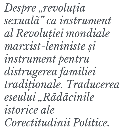
Despre „revoluția
sexualã” ca instrument
al Revoluției mondiale
marxist-leniniste și
instrument pentru
distrugerea familiei
tradiționale. Traducerea
eseului „Rãdãcinile
istorice ale
Corectitudinii Politice.