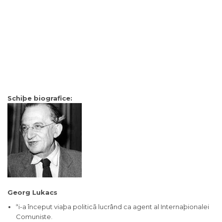
Schiþe biografice:
Georg Lukacs
ªi-a început viaþa politicã lucrând ca agent al Internaþionalei
Comuniste.