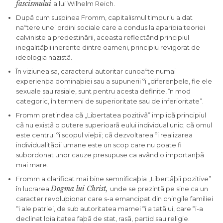
fascismului
a lui Wilhelm Reich.
Dupã cum susþinea Fromm, capitalismul timpuriu a dat
naºtere unei ordini sociale care a condus la apariþia teoriei
calviniste a predestinãrii, aceasta reflectând principiul
inegalitãþii inerente dintre oameni, principiu revigorat de
ideologia nazistã.
În viziunea sa, caracterul autoritar cunoaºte numai
experienþa dominaþiei sau a supunerii ºi „diferenþele, fie ele
sexuale sau rasiale, sunt pentru acesta definite, în mod
categoric, în termeni de superioritate sau de inferioritate”.
Fromm pretindea cã „Libertatea pozitivã” implicã principiul
cã nu existã o putere superioarã eului individual unic; cã omul
este centrul ºi scopul vieþii; cã dezvoltarea ºi realizarea
individualitãþii umane este un scop care nu poate fi
subordonat unor cauze presupuse ca având o importanþã
mai mare.
Fromm a clarificat mai bine semnificaþia „Libertãþii pozitive”
Dogma lui Christ,
în lucrarea
unde se prezintã pe sine ca un
caracter revoluþionar care s-a emancipat din chingile familiei
ºi ale patriei, de sub autoritatea mamei ºi a tatãlui, care ºi-a
declinat loialitatea faþã de stat, rasã, partid sau religie.