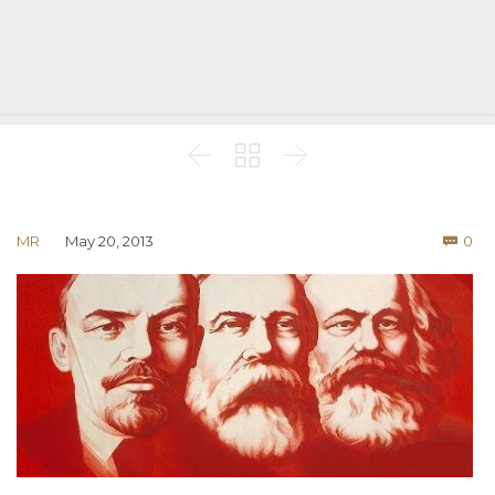



Co
MR
May 20, 2013
0
