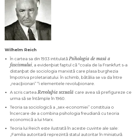
Wilhelm Reich
Psihologia de masã a
În cartea sa din 1933 intitulatã
fascismului
, a evidenþiat faptul cã ªcoala de la Frankfurt s-a
distanþat de sociologia marxistã care plasa burghezia
împotriva proletariatului. În schimb, bãtãlia se va da între
„reacþionari” ºi elementele revoluþionare.
Revoluþia sexualã
A scris cartea
care avea sã prefigureze ce
urma sã se întãmple în 1960.
Teoria sa sociologicã a „sex-economiei” constituia o
încercare de a combina psihologia freudianã cu teoria
economicã a lui Marx.
Teoria lui Reich este ilustratã în aceste cuvinte ale sale:
„Familia autoritarã reprezintã statul autoritar în miniaturã.