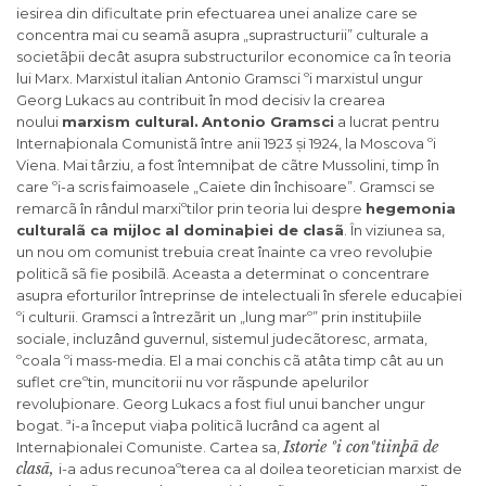
iesirea din dificultate prin efectuarea unei analize care se
concentra mai cu seamã asupra „suprastructurii” culturale a
societãþii decât asupra substructurilor economice ca în teoria
lui Marx. Marxistul italian Antonio Gramsci ºi marxistul ungur
Georg Lukacs au contribuit în mod decisiv la crearea
noului
marxism cultural.
Antonio Gramsci
a lucrat pentru
Internaþionala Comunistã între anii 1923 și 1924, la Moscova ºi
Viena. Mai târziu, a fost întemniþat de cãtre Mussolini, timp în
care ºi-a scris faimoasele „Caiete din închisoare”. Gramsci se
remarcã în rândul marxiºtilor prin teoria lui despre
hegemonia
culturalã ca mijloc al dominaþiei de clasã
. În viziunea sa,
un nou om comunist trebuia creat înainte ca vreo revoluþie
politicã sã fie posibilã. Aceasta a determinat o concentrare
asupra eforturilor întreprinse de intelectuali în sferele educaþiei
ºi culturii. Gramsci a întrezãrit un „lung marº” prin instituþiile
sociale, incluzând guvernul, sistemul judecãtoresc, armata,
ºcoala ºi mass-media. El a mai conchis cã atâta timp cât au un
suflet creºtin, muncitorii nu vor rãspunde apelurilor
revoluþionare. Georg Lukacs a fost fiul unui bancher ungur
bogat. ªi-a început viaþa politicã lucrând ca agent al
Istorie ºi conºtiinþã de
Internaþionalei Comuniste. Cartea sa,
clasã,
i-a adus recunoaºterea ca al doilea teoretician marxist de