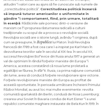
atitudini ºi valori care au ajuns sã fie cunoscute sub numele de
„corectitudine politicã”.
Corectitudinea politicã încearcã
sã impunã tuturor americanilor o uniformitate în
gândire ºi comportament, fiind, prin urmare, totalitarã
în esenþã
. Rãdãcinile sale pornesc dintr-o versiune de
marxism ce îºi propunea rãsturnarea radicalã a culturii
tradiþionale cu scopul de a provoca o revoluþie socialã.
Revoluþia socialã are o istorie lungã, avându-ºi originea, dupã
Republica
cum se presupune, în
lui Platon. Însã Revoluþia
francezã din 1789 a fost cea care l-a inspirat pe Karl Marx în
dezvoltarea teoriilor sale în secolul al XIX-lea. În secolul XX,
succesul Revoluþiei Bolºevice din Rusia anului 1917 a generat un
val de optimism în rândul forþelor marxiste din Europa ºi
America, acestea constatând cã noua lume proletarã a
egalitãþii se fãurea, în sfârºit. Rusia, ca prima naþiune comunistã
din lume, avea sã conducã forþele revoluþionare spre victorie.
Forþele revoluþionare marxiste din Europa au profitat de
aceastã oportunitate. În perioada urmãtoare încheierii Primului
Rãzboi Mondial, au avut loc mai multe evenimente: revolta
comunistã spartakistã din Berlin, condusã de Rosa Luxemburg;
crearea unui Soviet în Bavaria condus de Kurt Eisner ºi a unei
republici comuniste maghiare instaurate de Bela Kun în 1919. În