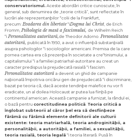
conservatorismul.
Aceste abordãri critice cunoscute, în
general, sub denumirea de „teorie criticã”, sunt reflectate în
lucrãri ale reprezentanþilor ªcolii de la Frankfurt,
Evadarea din libertate
Dogma lui Christ
precum:
ºi
, de Erich
Psihologia de masã a fascismului,
Fromm,
de Wilhelm Reich
Personalitatea autoritarã,
Personalitatea
ºi
de Theodor Adorno.
autoritarã,
publicatã în 1950, a avut o influenþã substanþialã
asupra psihologilor ºi sociologilor americani. Premisa de la care
pornea cartea era cã prezenþa în societate a creºtinismului, a
capitalismului ºi a familiei patriarhal-autoritare au creat un
caracter predispus la prejudecatã rasialã ºi fascism.
Personalitatea autoritarã
a devenit un ghid de campanie
naþionalã împotriva oricãrui gen de prejudecatã ºi discriminare,
bazat pe teoria cã, dacã aceste tendinþe malefice nu vor fi
eradicate, un al doilea Holocaust ar putea lua fiinþã pe
continentul american. Aceastã campanie a furnizat, la rândul ei,
o bazã pentru
corectitudinea politicã
.
Teoria criticã
a
înglobat subteorii al cãror þel era sã desfiinþeze
fãrâmã cu fãrâmã elemente definitorii ale culturii
existente: teoria matriarhalã, teoria androginitãþii, a
personalitãþii, a autoritãþii, a familiei, a sexualitãþii,
teoria rasialã, teoria legalã
ºi teoria literarã. Pusã în