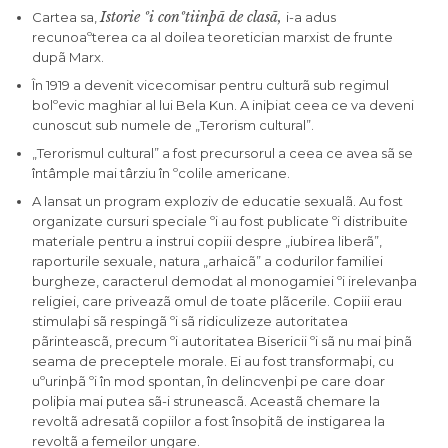
Istorie ºi conºtiinþã de clasã,
Cartea sa,
i-a adus
recunoaºterea ca al doilea teoretician marxist de frunte
dupã Marx.
În 1919 a devenit vicecomisar pentru culturã sub regimul
bolºevic maghiar al lui Bela Kun. A iniþiat ceea ce va deveni
cunoscut sub numele de „Terorism cultural”.
„Terorismul cultural” a fost precursorul a ceea ce avea sã se
întâmple mai târziu în ºcolile americane.
A lansat un program exploziv de educatie sexualã. Au fost
organizate cursuri speciale ºi au fost publicate ºi distribuite
materiale pentru a instrui copiii despre „iubirea liberã”,
raporturile sexuale, natura „arhaicã” a codurilor familiei
burgheze, caracterul demodat al monogamiei ºi irelevanþa
religiei, care priveazã omul de toate plãcerile. Copiii erau
stimulaþi sã respingã ºi sã ridiculizeze autoritatea
pãrinteascã, precum ºi autoritatea Bisericii ºi sã nu mai þinã
seama de preceptele morale. Ei au fost transformaþi, cu
uºurinþã ºi în mod spontan, în delincvenþi pe care doar
poliþia mai putea sã-i struneascã. Aceastã chemare la
revoltã adresatã copiilor a fost însoþitã de instigarea la
revoltã a femeilor ungare.