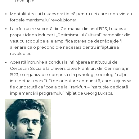
revoluþiei.”
Mentalitatea lui Lukacs era tipicã pentru cei care reprezintau
forþele marxismului revoluþionar.
La o întrunire secretã din Germania, din anul 1923, Lukacs a
propus ideea inducerii „Pesimismului Cultural” oamenilor din
Vest cu scopul de a le amplifica starea de deznãdejde ºi
alienare ca o precondiþie necesarã pentru înfãptuirea
revoluþiei.
Aceastã întrunire a condus la înfiinþarea Institutului de
Cercetãri Sociale la Universitatea Frankfurt din Germania, în
1923, o organizaþie compusã din psihologi, sociologi ºi alþi
intelectuali marxiºti ºi de orientare comunistã, care a ajuns sa
fie cunoscutã ca ªcoala de la Frankfurt – instituþie dedicatã
implementãrii programului iniþiat de Georg Lukacs.