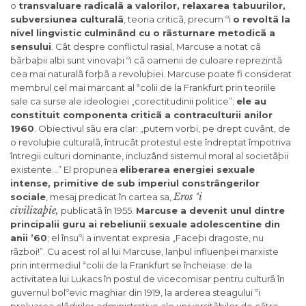
o
transvaluare radicalã a valorilor, relaxarea tabuurilor,
subversiunea culturalã
, teoria criticã, precum ºi
o revoltã la
nivel lingvistic culminând cu o rãsturnare metodicã a
sensului
. Cât despre conflictul rasial, Marcuse a notat cã
bãrbaþii albi sunt vinovaþi ºi cã oamenii de culoare reprezintã
cea mai naturalã forþã a revoluþiei. Marcuse poate fi considerat
membrul cel mai marcant al ªcolii de la Frankfurt prin teoriile
sale ca surse ale ideologiei „corectitudinii politice”;
ele au
constituit componenta criticã a contraculturii anilor
1960
. Obiectivul sãu era clar: „putem vorbi, pe drept cuvânt, de
o revoluþie culturalã, întrucât protestul este îndreptat împotriva
întregii culturi dominante, incluzând sistemul moral al societãþii
existente…” El propunea
eliberarea energiei sexuale
intense, primitive de sub imperiul constrângerilor
Eros ºi
sociale
, mesaj predicat în cartea sa,
civilizaþie,
publicatã în 1955.
Marcuse a devenit unul dintre
principalii guru ai rebeliunii sexuale adolescentine din
anii ’60
; el însuºi a inventat expresia „Faceþi dragoste, nu
rãzboi!”. Cu acest rol al lui Marcuse, lanþul influenþei marxiste
prin intermediul ªcolii de la Frankfurt se încheiase: de la
activitatea lui Lukacs în postul de vicecomisar pentru culturã în
guvernul bolºevic maghiar din 1919, la arderea steagului ºi
preluarea clãdirilor administrative ale universitãþilor de cãtre