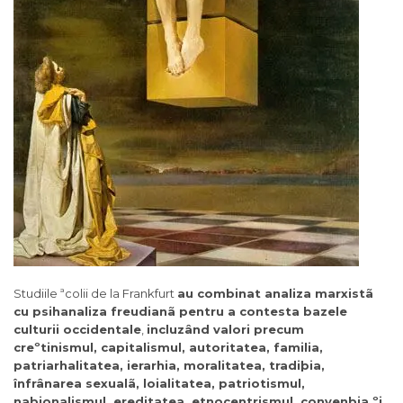
Studiile ªcolii de la Frankfurt
au combinat analiza marxistã
cu psihanaliza freudianã pentru a contesta bazele
culturii occidentale
,
incluzând valori precum
creºtinismul, capitalismul, autoritatea, familia,
patriarhalitatea, ierarhia, moralitatea, tradiþia,
înfrânarea sexualã, loialitatea, patriotismul,
naþionalismul, ereditatea, etnocentrismul, convenþia ºi