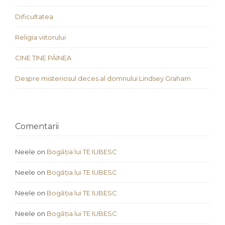
Dificultatea
Religia viitorului
CINE ȚINE PÂINEA
Despre misteriosul deces al domnului Lindsey Graham
Comentarii
Neele
on
Bogăția lui TE IUBESC
Neele
on
Bogăția lui TE IUBESC
Neele
on
Bogăția lui TE IUBESC
Neele
on
Bogăția lui TE IUBESC