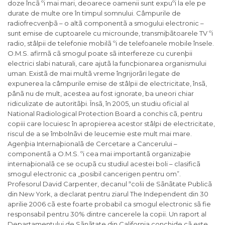
doze încã ºi mai mari, deoarece oamenii sunt expuºi la ele pe
durate de multe ore în timpul somnului. Câmpurile de
radiofrecvenþã – o altã componentã a smogului electronic –
sunt emise de cuptoarele cu microunde, transmiþãtoarele TV ºi
radio, stâlpii de telefonie mobilã ºi de telefoanele mobile însele.
O.M.S. afirmã cã smogul poate sã interfereze cu curenþii
electrici slabi naturali, care ajutã la funcþionarea organismului
uman. Existã de mai multã vreme îngrijorãri legate de
expunerea la câmpurile emise de stâlpii de electricitate, însã,
pânã nu de mult, acestea au fost ignorate, ba uneori chiar
ridiculizate de autoritãþi. Însã, în 2005, un studiu oficial al
National Radiological Protection Board a conchis cã, pentru
copiii care locuiesc în apropierea acestor stâlpi de electricitate,
riscul de a se îmbolnãvi de leucemie este mult mai mare.
Agenþia Internaþionalã de Cercetare a Cancerului –
componentã a O.M.S. ºi cea mai importantã organizaþie
internaþionalã ce se ocupã cu studiul acestei boli – clasificã
smogul electronic ca „posibil cancerigen pentru om”.
Profesorul David Carpenter, decanul ªcolii de Sãnãtate Publicã
din New York, a declarat pentru ziarul The Independent din 30
aprilie 2006 cã este foarte probabil ca smogul electronic sã fie
responsabil pentru 30% dintre cancerele la copii. Un raport al
Departamentului de Sãnãtate din California conchide cã este