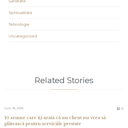
Sănătate
Spiritualitate
Tehnologie
Uncategorized
Related Stories
C
June 18, 2026
0

10 semne care îți arată că un client nu vrea să
plătească pentru serviciile prestate