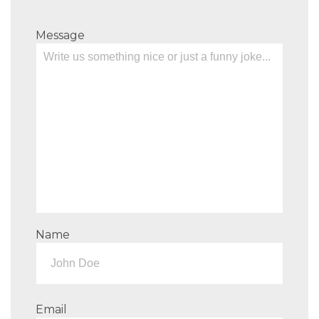
Message
Name
Email