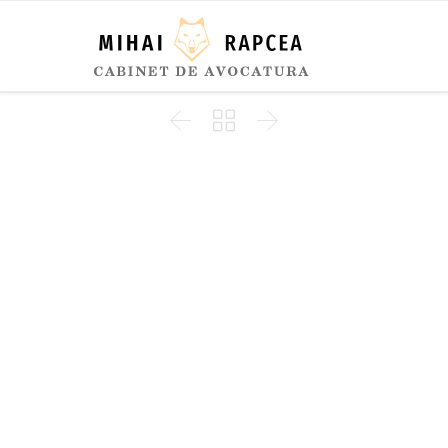


