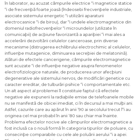
în laborator, au acuzat câmpurile electrice ºi magnetice statice
ºi de frecvenþã foarte joasã (îndeosebi frecvenþele industriale,
asociate sistemului energetic ºi utilizãrii aparaturii
electrocasnice ºi de birou), dar ºi undele electromagnetice din
domeniul radiofrecvenþelor ºi microundelor (utilizate în
comunicaþii) de acþiune favorizantã a apariþiei ºi mai ales a
accelerãrii dezvoltãrii celulelor canceroase, prin diverse
mecanisme (distrugerea echilibrului electrochimic al celulelor,
influenþe mutagenice, diminuarea secreþiei de melatoninã).
Alãturi de efectele cancerigene, câmpurile electromagnetice
sunt acuzate ºi de influenþe negative asupra fenomenelor
electrofiziologice naturale, de producerea unor afecþiuni
degenerative ale sistemului nervos, de modificãri genetice cu
caracter ereditar, de tulburãri psihice ºi comportamentale etc.
Un alt aspect al problemei îl constituie faptul cã efectele
negative ale expunerii la radiaþiile emise de telefoanele mobile
nu se manifestã de obicei imediat, ci în decursul a mai mulþi ani.
Astfel, cazurile care au apãrut în anii ’90 ai secolului trecut îºi au
originea cel mai probabil în anii ’80 sau chiar mai înainte.
Problema efectelor nocive ale câmpurilor electromagnetice a
fost inclusã ca o nouã formã în categoria tipurilor de poluare, cu
consecinþe comparabile cu cele ale poluãrii aerului ºi a apei.