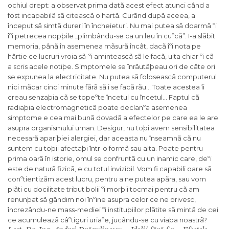
ochiul drept: a observat prima datã acest efect atunci când a
fost incapabilã sã citeascã o hartã. Curând dupã aceea, a
început sã simtã dureri în încheieturi. Nu mai putea sã doarmã ºi
îºi petrecea nopþile „plimbându-se ca un leu în cuºcã”. I-a slãbit
memoria, pânã în asemenea mãsurã încât, dacã îºi nota pe
hârtie ce lucruri vroia sã-ºi aminteascã sã le facã, uita chiar ºi cã
a scris acele notiþe. Simptomele se înrãutãþeau ori de câte ori
se expunea la electricitate. Nu putea sã foloseascã computerul
nici mãcar cinci minute fãrã sã i se facã rãu… Toate acestea îi
creau senzaþia cã se topeºte încetul cu încetul… Faptul cã
radiaþia electromagneticã poate declanºa asemenea
simptome e cea mai bunã dovadã a efectelor pe care ea le are
asupra organismului uman. Desigur, nu toþi avem sensibilitatea
necesarã apariþiei alergiei, dar aceasta nu înseamnã cã nu
suntem cu toþii afectaþi într-o formã sau alta. Poate pentru
prima oarã în istorie, omul se confruntã cu un inamic care, deºi
este de naturã fizicã, e cu totul invizibil. Vom fi capabili oare sã
conºtientizãm acest lucru, pentru a ne putea apãra, sau vom
plãti cu docilitate tribut bolii ºi morþii tocmai pentru cã am
renunþat sã gândim noi înºine asupra celor ce ne privesc,
încrezându-ne mass-mediei ºi instituþiilor plãtite sã mintã de cei
ce acumuleazã câºtiguri uriaºe, jucându-se cu viaþa noastrã?