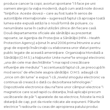
produce cancer la copii, avorturi spontane ºi îi face pe unii
oameni alergici la viaþa modernã, dupã cum aratã noile dovezi
ºtiinþifice. Aceste dovezi – care au fost luate în serios de
autoritãþile internaþionale – sugereazã faptul cã aproape toatã
lumea este expusã astãzi la o nouã formã de poluare, cu
nenumãrate surse în cadrul utilizãrii zilnice din fiecare casã.
Douã departamente oficiale ale sãnãtãþii au prezentat
rapoarte, iar Agenþia de Protecþie a Sãnãtãþii (HPA – Health
Protection Agency) a þinut în anul 2006 prima întrunire a unui
grup de experþi însãrcinaþi cu elaborarea unor sfaturi pentru
public legate de aceastã ameninþare. Organizaþia Mondialã a
Sãnãtãþii (O.M.S.) a Naþiunilor Unite numeºte smogul electronic
„una din cele mai des întâlnite ºi mai rapid crescãtoare
influenþe ale mediului” ºi accentueazã faptul cã „se preocupã în
mod serios” de efectele asupra sãnãtãþii. O.M.S. adaugã cã
„orice om din lume” e expus ºi cã „nivelul smogului electronic va
continua sã creascã o datã cu dezvoltarea tehnologiei.”
Dispozitivele electronice dau naºtere unor câmpuri electrice ºi
magnetice care scad rapid cu distanþa, însã aplicaþii precum
uscãtoarele de pãr ºi aparatele de ras electrice, folosite la micã
distanþã de cap, pot da nivele ridicate ale expunerii. Pãturile
electrice ºi radiourile cu ceas din apropierea patului produc