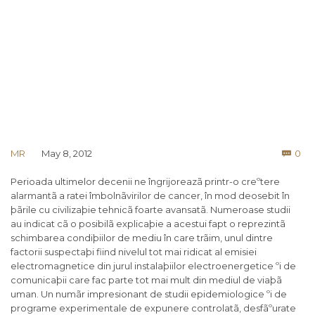
Co
MR
May 8, 2012
0

Perioada ultimelor decenii ne îngrijoreazã printr-o creºtere
alarmantã a ratei îmbolnãvirilor de cancer, în mod deosebit în
þãrile cu civilizaþie tehnicã foarte avansatã. Numeroase studii
au indicat cã o posibilã explicaþie a acestui fapt o reprezintã
schimbarea condiþiilor de mediu în care trãim, unul dintre
factorii suspectaþi fiind nivelul tot mai ridicat al emisiei
electromagnetice din jurul instalaþiilor electroenergetice ºi de
comunicaþii care fac parte tot mai mult din mediul de viaþã
uman. Un numãr impresionant de studii epidemiologice ºi de
programe experimentale de expunere controlatã, desfãºurate