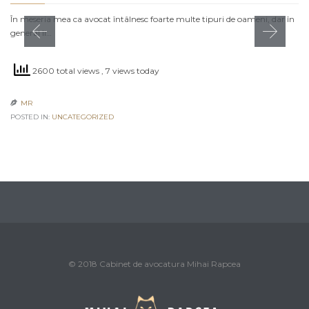
În meseria mea ca avocat întâlnesc foarte multe tipuri de oameni, dar în
general îi…
2600 total views
, 7 views today
MR

POSTED IN:
UNCATEGORIZED
© 2018 Cabinet de avocatura Mihai Rapcea