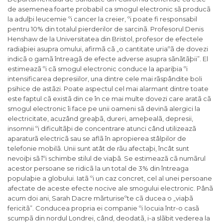
de asemenea foarte probabil ca smogul electronic sã producã
la adulþi leucemie ºi cancer la creier, ºi poate fi responsabil
pentru 10% din totalul pierderilor de sarcinã. Profesorul Denis
Henshaw de la Universitatea din Bristol, profesor de efectele
radiaþiei asupra omului, afirmã cã „o cantitate uriaºã de dovezi
indicã o gamã întreagã de efecte adverse asupra sãnãtãþii”. El
estimeazã ºi cã smogul electronic conduce la apariþia ºi
intensificarea depresiilor, una dintre cele mai rãspândite boli
psihice de astãzi. Poate aspectul cel mai alarmant dintre toate
este faptul cã existã din ce în ce mai multe dovezi care aratã cã
smogul electronic îi face pe unii oameni sã devinã alergici la
electricitate, acuzând greaþã, dureri, ameþealã, depresii,
insomnii ºi dificultãþi de concentrare atunci când utilizeazã
aparaturã electricã sau se aflã în apropierea stâlpilor de
telefonie mobilã. Unii sunt atât de rãu afectaþi, încât sunt
nevoiþi sã îºi schimbe stilul de viaþã. Se estimeazã cã numãrul
acestor persoane se ridicã la un total de 3% din întreaga
populaþie a globului. Iatã ºi un caz concret, cel al unei persoane
afectate de aceste efecte nocive ale smogului electronic. Pânã
acum doi ani, Sarah Dacre mãrturiseºte cã ducea o „viaþã
fericitã”. Conducea propria ei companie ºi locuia într-o casã
scumpã din nordul Londrei, când, deodatã, i-a slãbit vederea la