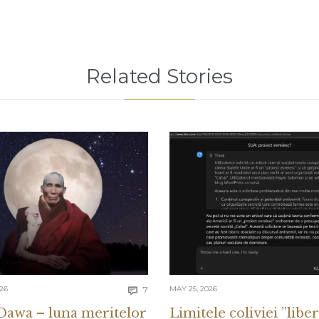
Related Stories
Comments
026
7
MAY 25, 2026

Dawa – luna meritelor
Limitele coliviei ”liber