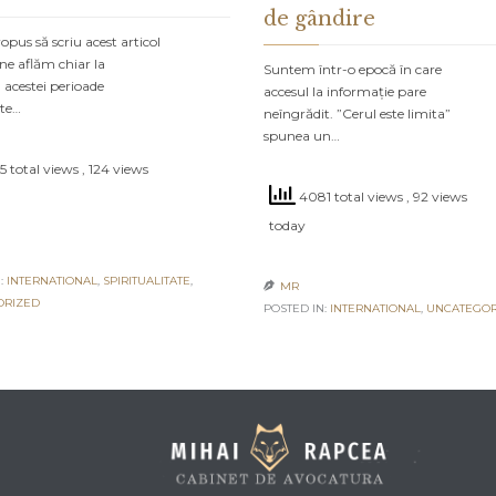
de gândire
pus să scriu acest articol
ne aflăm chiar la
Suntem într-o epocă în care
 acestei perioade
accesul la informație pare
ate…
neîngrădit. ”Cerul este limita”
spunea un…
 total views
, 124 views
4081 total views
, 92 views
today
:
INTERNATIONAL
,
SPIRITUALITATE
,
MR

ORIZED
POSTED IN:
INTERNATIONAL
,
UNCATEGOR