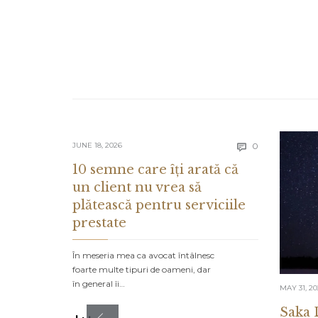
Comments
JUNE 18, 2026
0

10 semne care îți arată că
un client nu vrea să
plătească pentru serviciile
prestate
În meseria mea ca avocat întâlnesc
foarte multe tipuri de oameni, dar
în general îi…
MAY 31, 2
Saka 