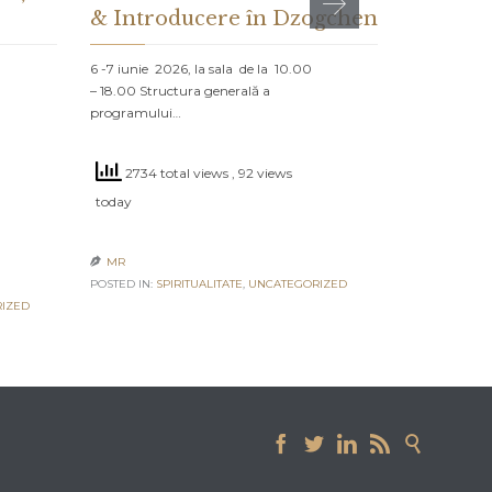
& Introducere în Dzogchen
ȘI CE 
DESPR
6 -7 iunie 2026, la sala de la 10.00
– 18.00 Structura generală a
PROLOG: MA
programului…
NORD Un vap
navighează că
2734 total views
, 92 views
2534 to
today
today
MR

POSTED IN:
SPIRITUALITATE
,
UNCATEGORIZED
MR

IZED
POSTED IN:
UN




