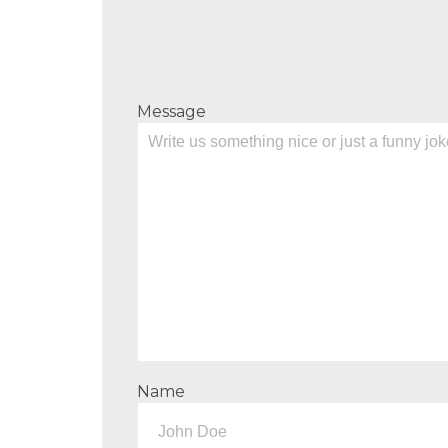
Message
Name