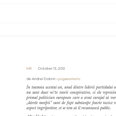
MR
October 13, 2012
de Andrei Dobrin –
yogaesoteric
În toamna acestui an, unul dintre liderii partidului e
nu sunt doar niºte teorii conspirative, ci ele repre
primul politician european care a avut curajul sã vo
„dârele morþii” sunt de fapt substanþe foarte toxice r
aspect îngrijorãtor, ei se tem sã îl recunoascã public.