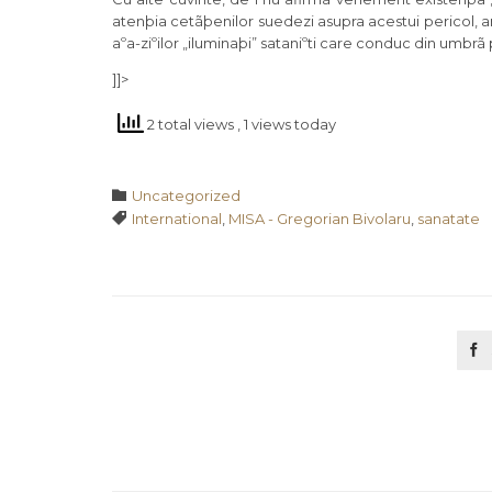
atenþia cetãþenilor suedezi asupra acestui pericol, 
aºa-ziºilor „iluminaþi” sataniºti care conduc din umbr
]]>
2 total views
, 1 views today
Category

Uncategorized
Tags

International
,
MISA - Gregorian Bivolaru
,
sanatate
