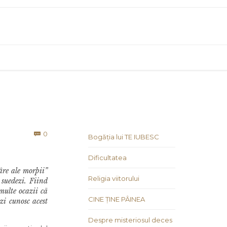
Comments
0

Bogăția lui TE IUBESC
Dificultatea
âre ale morþii”
Religia viitorului
 suedezi. Fiind
multe ocazii cã
CINE ȚINE PÂINEA
zi cunosc acest
Despre misteriosul deces