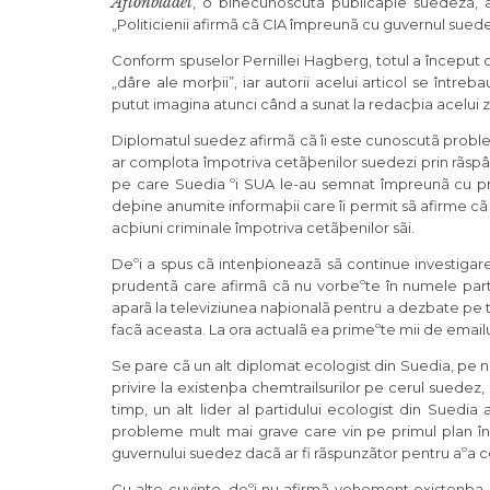
Aftonbladet
, o binecunoscutã publicaþie suedezã, a 
„Politicienii afirmã cã CIA împreunã cu guvernul sued
Conform spuselor Pernillei Hagberg, totul a început 
„dâre ale morþii”, iar autorii acelui articol se într
putut imagina atunci când a sunat la redacþia acelui zia
Diplomatul suedez afirmã cã îi este cunoscutã proble
ar complota împotriva cetãþenilor suedezi prin rãspân
pe care Suedia ºi SUA le-au semnat împreunã cu priv
deþine anumite informaþii care îi permit sã afirme cã
acþiuni criminale împotriva cetãþenilor sãi.
Deºi a spus cã intenþioneazã sã continue investigar
prudentã care afirmã cã nu vorbeºte în numele partid
aparã la televiziunea naþionalã pentru a dezbate pe 
facã aceasta. La ora actualã ea primeºte mii de emailu
Se pare cã un alt diplomat ecologist din Suedia, pe n
privire la existenþa chemtrailsurilor pe cerul suedez
timp, un alt lider al partidului ecologist din Suedi
probleme mult mai grave care vin pe primul plan în 
guvernului suedez dacã ar fi rãspunzãtor pentru aºa c
Cu alte cuvinte, deºi nu afirmã vehement existenþa „dâ