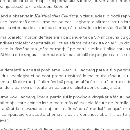
reacþionat la afirmaþiile diplomatului suedez, bulversând cetãþeni
ez injecteazã toxine desupra Suediei”.
Katrineholms Courier
când a observat în
(un ziar suedez) o pozã repr
ebau ce înseamnã acele urme de pe cer. Hagberg a afirmat într-un inte
r, cu intenþia de a clarifica dilema, cã totul va lua o întorsãturã atât
ma „dârelor morþii” de ºase ani ºi cã bãnuieºte cã CIA împreunã cu 
direa toxicelor chemtrailsuri. Tot ea afirmã cã ar exista chiar ºi un 
ire la rãspândirea „dârelor morþii” pe cerul suedez. Politicianul a
 SUA nu este singura superputere la ora actualã de pe glob care se de
ea detaliatã a acestei probleme, Pernilla Hagberg pare a fi o perso
ului ecologist ci pe cont propriu. Invitatã în mai multe rânduri, nu
tema „dârelor morþii” afirmând cã programul încãrcat nu îi permite,
ri de la oameni din toatã lumea care o felicitã pentru curajul sãu.
ume Roy Hagberg, lider al partidului în provincia Vingaker a fãcut une
, afirmaþii care coincid într-o mare mãsurã cu cele fãcute de Pernilla
a a apãrut la televiziunea naþionalã afirmând cã mediul înconjurãtor
comparaþie cu aceste chemtrails dar, a continuat el, ar fi „foarte 
eva”.
relor morþii”, totuºi, liderii partidului ecologist din Suedia au atra