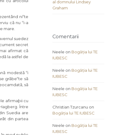
i cu articolul
al domnului Lindsey
Graham
ezentând niºte
rviu cã nu ºi-a
 de mare.
Comentarii
guvernul suedez
document secret
 mai afirmat cã
Neele
on
Bogăția lui TE
dã la astfel de
IUBESC
Neele
on
Bogăția lui TE
anã modestã ºi
IUBESC
 se grãbeºte sã
 deocamdatã, sã
Neele
on
Bogăția lui TE
IUBESC
le afirmaþii cu
 Hagberg. Între
Christian Tzurcanu
on
 din Suedia are
Bogăția lui TE IUBESC
urât din partea
Neele
on
Bogăția lui TE
IUBESC
s în mod public