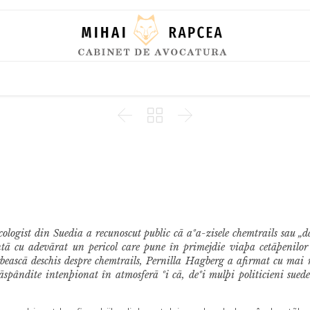
Skip
to
content



cologist din Suedia a recunoscut public cã aºa-zisele chemtrails sau „d
zintã cu adevãrat un pericol care pune în primejdie viaþa cetãþenilor
rbeascã deschis despre chemtrails, Pernilla Hagberg a afirmat cu mai 
ãspândite intenþionat în atmosferã ºi cã, deºi mulþi politicieni suede