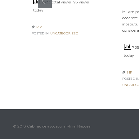
2383 total views
, 93 views
today
Mi-am pro
deoarece 
începutul
MR

consider
POSTED IN:
UNCATEGORIZED
7055
today
MR

POSTED IN
UNCATEG
© 2018 Cabinet de avocatura Mihai Rapcea