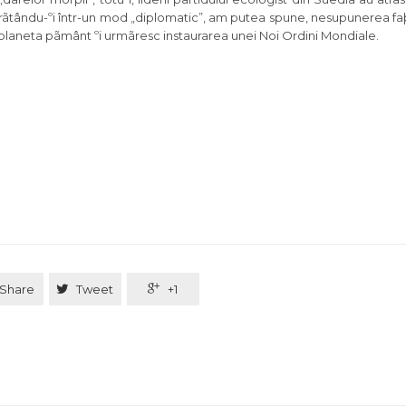
arãtându-ºi într-un mod „diplomatic”, am putea spune, nesupunerea f
ã planeta pãmânt ºi urmãresc instaurarea unei Noi Ordini Mondiale.
Share

Tweet

+1