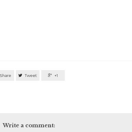
Share

Tweet

+1
Write a comment: