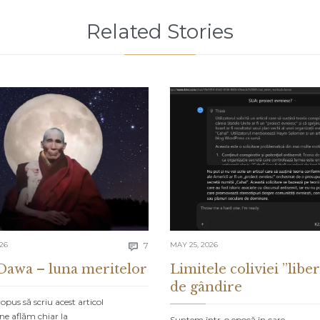
Related Stories
Comments
026
7
MAY 25, 2026

Dawa – luna meritelor
Limitele coliviei ”liber
de gândire
pus să scriu acest articol
ne aflăm chiar la
Suntem într-o epocă în care