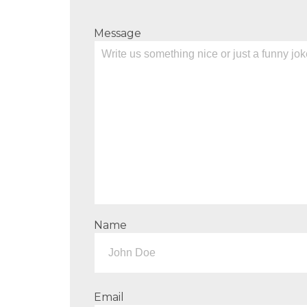
Message
Name
Email