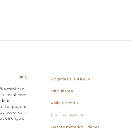
Comments
0

Bogăția lui TE IUBESC
-a stabilit un
Dificultatea
usulmanii care
derii
Religia viitorului
fi prãjiþi, dar
dul sonor va fi
CINE ȚINE PÂINEA
uit de unguri,
Despre misteriosul deces