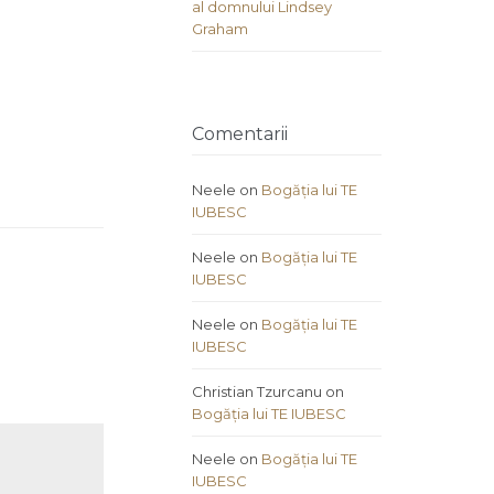
al domnului Lindsey
Graham
Comentarii
Neele
on
Bogăția lui TE
IUBESC
Neele
on
Bogăția lui TE
IUBESC
Neele
on
Bogăția lui TE
IUBESC
Christian Tzurcanu
on
Bogăția lui TE IUBESC
Neele
on
Bogăția lui TE
IUBESC