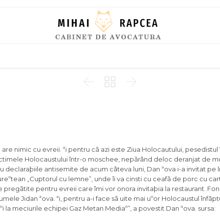
Skip
to
content



e nimic cu evreii. ªi pentru cã azi este Ziua Holocautului, pesedistul ºi
ictimele Holocaustului într-o moschee, nepãrând deloc deranjat de m
u declaraþiile antisemite de acum câteva luni, Dan ªova i-a invitat pe li
eºtean „Cuptorul cu lemne”, unde îi va cinsti cu ceafã de porc cu carto
 pregãtite pentru evreii care îmi vor onora invitaþia la restaurant. Fon
mele Jidan ªova. ªi, pentru a-i face sã uite mai uºor Holocaustul înfãpt
 la meciurile echipei Gaz Metan Mediaº”, a povestit Dan ªova. sursa: