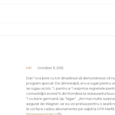
MR
October 11, 2012
Dan ªova þine cu tot dinadinsul sã demonstreze cã nu ar
program special. De dimineaþã, el s-a rugat pentru v
se rugau acolo. ªi, pentru a-ºi exprima regretele pentr
comunitãþii evreieºti din România la restaurantul bucur
ºi cu bere germanã, tip “lager”. „Am mai multe surprize
asigurat de Wagner, iar eu voi prelua pentru o searã nu
le voi face cadou abonamente pe viaþã la CFR Marfã ºi
timesnewroman.ro
]]>