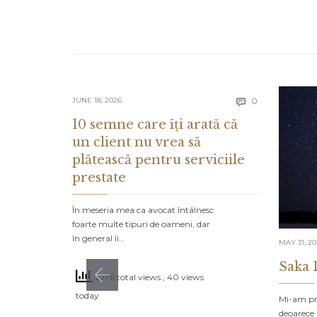
Comments
JUNE 18, 2026
0

10 semne care îți arată că
un client nu vrea să
plătească pentru serviciile
prestate
În meseria mea ca avocat întâlnesc
foarte multe tipuri de oameni, dar
în general îi…
MAY 31, 2
Saka 
2276 total views
, 40 views
today
Mi-am pro
deoarece 