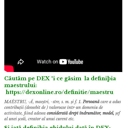
Cãutãm pe DEX ºi ce gãsim la definiþia
maestrului:
https://dexonline.ro/definitie/maestru
MAÉSTRU
, -Ã, mae
ș
tri, -stre, s. m.
ș
i f. 1.
Persoanã
care a adus
contribu
ț
ii (deosebit de ) valoroase într-un domeniu de
activitate, fiind adesea
consideratã drept îndrumãtor, model,
ș
ef
al unei
ș
coli, creator al unui curent
etc.