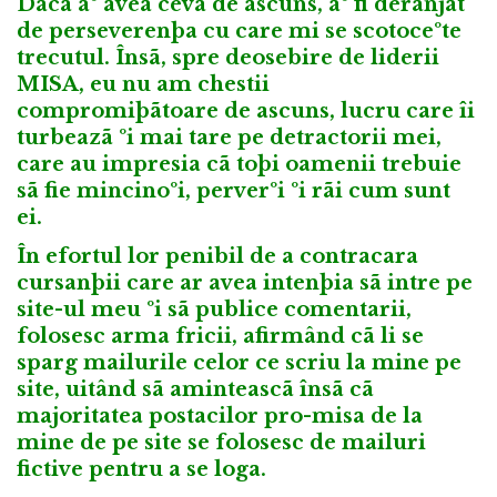
Dacã aº avea ceva de ascuns, aº fi deranjat
de perseverenþa cu care mi se scotoceºte
trecutul. Însã, spre deosebire de liderii
MISA, eu nu am chestii
compromiþãtoare de ascuns, lucru care îi
turbeazã ºi mai tare pe detractorii mei,
care au impresia cã toþi oamenii trebuie
sã fie mincinoºi, perverºi ºi rãi cum sunt
ei.
În efortul lor penibil de a contracara
cursanþii care ar avea intenþia sã intre pe
site-ul meu ºi sã publice comentarii,
folosesc arma fricii, afirmând cã li se
sparg mailurile celor ce scriu la mine pe
site, uitând sã aminteascã însã cã
majoritatea postacilor pro-misa de la
mine de pe site se folosesc de mailuri
fictive pentru a se loga.