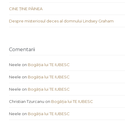
CINE ȚINE PÂINEA
Despre misteriosul deces al domnului Lindsey Graham
Comentarii
Neele
on
Bogăția lui TE IUBESC
Neele
on
Bogăția lui TE IUBESC
Neele
on
Bogăția lui TE IUBESC
Christian Tzurcanu
on
Bogăția lui TE IUBESC
Neele
on
Bogăția lui TE IUBESC