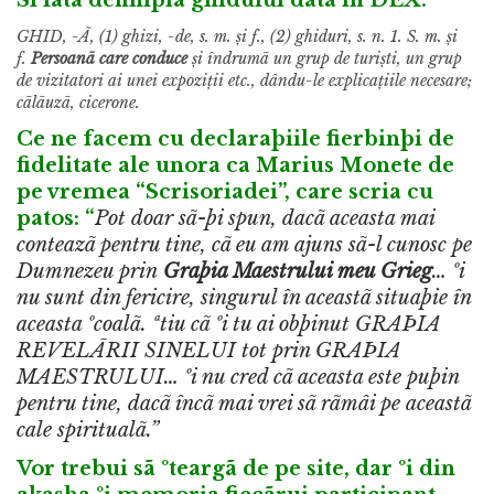
Si iatã definiþia ghidului datã în DEX:
GHID
, -Ã, (1) ghizi, -de, s. m.
ș
i f., (2) ghiduri, s. n. 1. S. m.
ș
i
f.
Persoanã care conduce
ș
i îndrumã
un grup de turi
ș
ti, un grup
de vizitatori ai unei expozi
ț
ii etc., dându-le explica
ț
iile necesare;
cãlãuzã, cicerone.
Ce ne facem cu declaraþiile fierbinþi de
fidelitate ale unora ca
Marius Monete
de
pe vremea “Scrisoriadei”, care scria cu
patos: “
Pot doar sã-þi spun, dacã aceasta mai
conteazã pentru tine, cã eu am ajuns sã-l cunosc pe
Dumnezeu prin
Graþia Maestrului meu Grieg
… ºi
nu sunt din fericire, singurul în aceastã situaþie în
aceasta ºcoalã. ªtiu cã ºi tu ai obþinut GRAÞIA
REVELÃRII SINELUI tot prin GRAÞIA
MAESTRULUI… ºi nu cred cã aceasta este puþin
pentru tine, dacã încã mai vrei sã rãmâi pe aceastã
cale spiritualã.”
Vor trebui sã ºteargã de pe site, dar ºi din