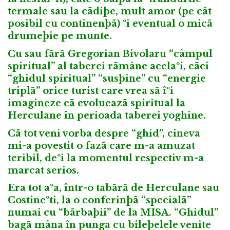
termale sau la cãdiþe, mult amor (pe cât
posibil cu continenþã) ºi eventual o micã
drumeþie pe munte.
Cu sau fãrã Gregorian Bivolaru “câmpul
spiritual” al taberei rãmâne acelaºi, cãci
“ghidul spiritual” “susþine” cu “energie
triplã” orice turist care vrea sã îºi
imagineze cã evolueazã spiritual la
Herculane în perioada taberei yoghine.
Cã tot veni vorba despre “ghid”, cineva
mi-a povestit o fazã care m-a amuzat
teribil, deºi la momentul respectiv m-a
marcat serios.
Era tot aºa, într-o tabãrã de Herculane sau
Costineºti, la o conferinþã “specialã”
numai cu “bãrbaþii” de la MISA. “Ghidul”
bagã mâna în punga cu bileþelele venite