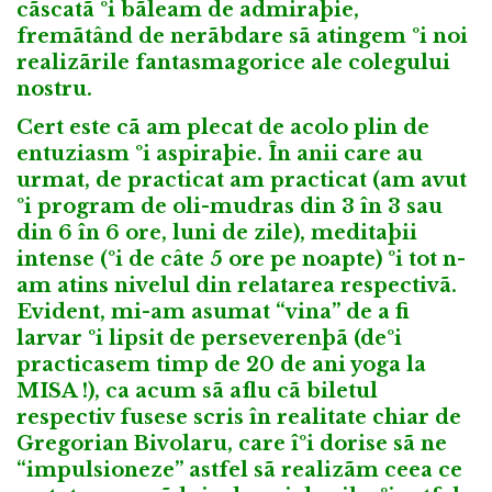
cãscatã ºi bãleam de admiraþie,
fremãtând de nerãbdare sã atingem ºi noi
realizãrile fantasmagorice ale colegului
nostru.
Cert este cã am plecat de acolo plin de
entuziasm ºi aspiraþie. În anii care au
urmat, de practicat am practicat (am avut
ºi program de oli-mudras din 3 în 3 sau
din 6 în 6 ore, luni de zile), meditaþii
intense (ºi de câte 5 ore pe noapte) ºi tot n-
am atins nivelul din relatarea respectivã.
Evident, mi-am asumat “vina” de a fi
larvar ºi lipsit de perseverenþã (deºi
practicasem timp de 20 de ani yoga la
MISA !), ca acum sã aflu cã biletul
respectiv fusese scris în realitate chiar de
Gregorian Bivolaru, care îºi dorise sã ne
“impulsioneze” astfel sã realizãm ceea ce