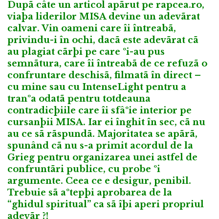
Dupã câte un articol apãrut pe rapcea.ro,
viaþa liderilor MISA devine un adevãrat
calvar. Vin oameni care îi întreabã,
privindu-i în ochi, dacã este adevãrat cã
au plagiat cãrþi pe care ºi-au pus
semnãtura, care îi întreabã de ce refuzã o
confruntare deschisã, filmatã în direct –
cu mine sau cu IntenseLight pentru a
tranºa odatã pentru totdeauna
contradicþiile care îi sfâºie interior pe
cursanþii MISA. Iar ei înghit în sec, cã nu
au ce sã rãspundã. Majoritatea se apãrã,
spunând cã nu s-a primit acordul de la
Grieg pentru organizarea unei astfel de
confruntãri publice, cu probe ºi
argumente. Ceea ce e desigur, penibil.
Trebuie sã aºtepþi aprobarea de la
“ghidul spiritual” ca sã îþi aperi propriul
adevãr ?!