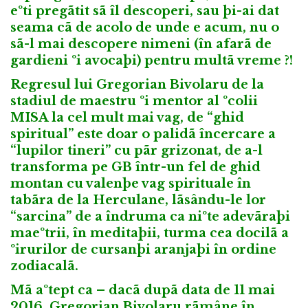
eºti pregãtit sã îl descoperi, sau þi-ai dat
seama cã de acolo de unde e acum, nu o
sã-l mai descopere nimeni (în afarã de
gardieni ºi avocaþi) pentru multã vreme ?!
Regresul lui Gregorian Bivolaru de la
stadiul de maestru ºi mentor al ºcolii
MISA la cel mult mai vag, de “ghid
spiritual” este doar o palidã încercare a
“lupilor tineri” cu pãr grizonat, de a-l
transforma pe GB într-un fel de ghid
montan cu valenþe vag spirituale în
tabãra de la Herculane, lãsându-le lor
“sarcina” de a îndruma ca niºte adevãraþi
maeºtrii, în meditaþii, turma cea docilã a
ºirurilor de cursanþi aranjaþi în ordine
zodiacalã.
Mã aºtept ca – dacã dupã data de 11 mai
2016, Gregorian Bivolaru rãmâne în