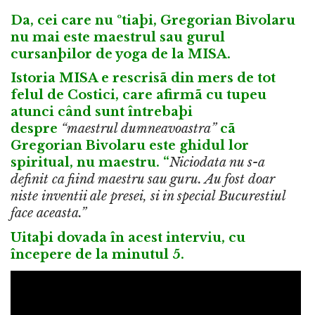
Da, cei care nu ºtiaþi, Gregorian Bivolaru
nu mai este maestrul sau gurul
cursanþilor de yoga de la MISA.
Istoria MISA e rescrisã din mers de tot
felul de Costici, care afirmã cu tupeu
atunci când sunt întrebaþi
despre
“maestrul dumneavoastra”
cã
Gregorian Bivolaru este ghidul lor
spiritual, nu maestru. “
Niciodata nu s-a
definit ca fiind maestru sau guru. Au fost doar
niste inventii ale presei, si in special Bucurestiul
face aceasta.”
Uitaþi dovada în acest interviu, cu
începere de la minutul 5.