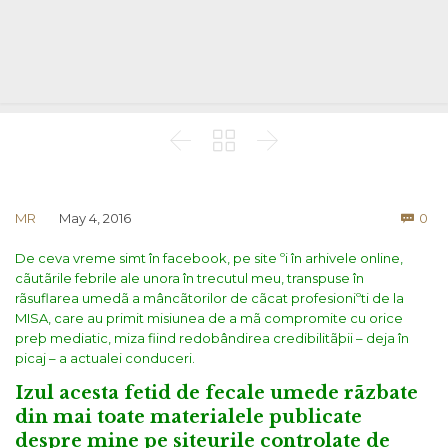



Co
MR
May 4, 2016
0

De ceva vreme simt în facebook, pe site ºi în arhivele online,
cãutãrile febrile ale unora în trecutul meu, transpuse în
rãsuflarea umedã a mâncãtorilor de cãcat profesioniºti de la
MISA, care au primit misiunea de a mã compromite cu orice
preþ mediatic, miza fiind redobândirea credibilitãþii – deja în
picaj – a actualei conduceri.
Izul acesta fetid de fecale umede rãzbate
din mai toate materialele publicate
despre mine pe siteurile controlate de