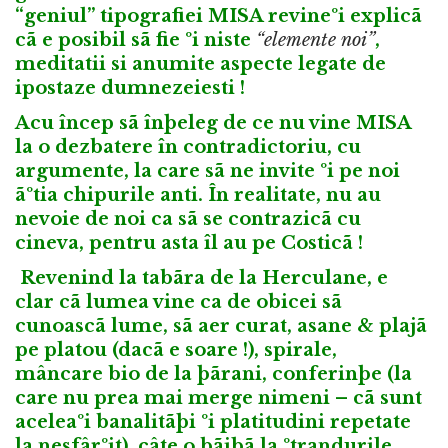
“geniul” tipografiei MISA revineºi explicã
cã e posibil sã fie ºi niste
“elemente noi”
,
meditatii si anumite aspecte legate de
ipostaze dumnezeiesti !
Acu încep sã înþeleg de ce nu vine MISA
la o dezbatere în contradictoriu, cu
argumente, la care sã ne invite ºi pe noi
ãºtia chipurile anti. În realitate, nu au
nevoie de noi ca sã se contrazicã cu
cineva, pentru asta îl au pe Costicã !
Revenind la tabãra de la Herculane, e
clar cã lumea vine ca de obicei sã
cunoascã lume, sã aer curat, asane & plajã
pe platou (dacã e soare !), spirale,
mâncare bio de la þãrani, conferinþe (la
care nu prea mai merge nimeni – cã sunt
aceleaºi banalitãþi ºi platitudini repetate
la nesfârºit), câte o bãiþã la ºtrandurile