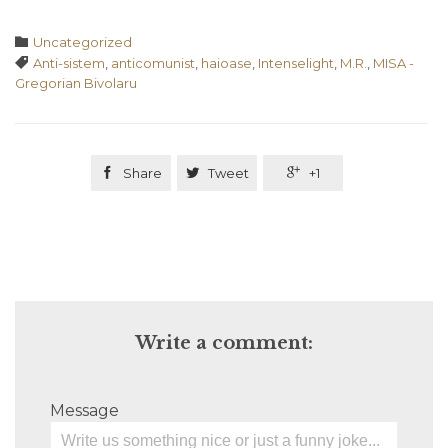
Category

Uncategorized
Tags

Anti-sistem
,
anticomunist
,
haioase
,
Intenselight
,
M.R.
,
MISA -
Gregorian Bivolaru

Share

Tweet

+1
Write a comment:
Message