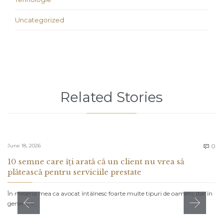
Uncategorized
Related Stories
C
June 18, 2026
0

10 semne care îți arată că un client nu vrea să
plătească pentru serviciile prestate
În meseria mea ca avocat întâlnesc foarte multe tipuri de oameni, dar în
general îi…