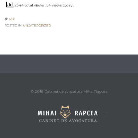
2344 total views
, 54 views today
MR

POSTED IN:
UNCATEGORIZED
© 2018 Cabinet de avocatura Mihai Rapcea