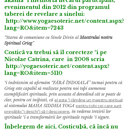
akasha ºi memoria fiecãrui participant,
evenimentul din 2012 din programul
taberei de revelare a sinelui:
http://www.yogaesoteric.net/content.aspx?
lang=RO&item=7243
“Starea de comuniune cu Sinele Divin al
Maestrului nostru
Spiritual Grieg
”
Costicã va trebui sã îl corecteze ºi pe
Nicolae Catrina, care in 2008 scria
http://yogaesoteric.net/content.aspx?
lang=RO&item=5110
ªi îndrãznim sã afirmãm “FÃRÃ ÎNDOIALÃ” tocmai pentru cã
Grieg este capabil sã realizeze pentru noi toþi asemenea
exemplificãri spirituale, prin aceasta el dovedind cât se poate de
clar, pentru cei iniþiati, cã
el este ºi rãmâne un maestru spiritual
al sistemului MAHA SIDDHA YOGA
pentru toþi cei care sunt
, în vederea trezirii lor
pregãtiþi ºi deschiºi sã-l descopere
spirituale ºi a transformãrii lor spirituale rapide ºi sigure.
Înþelegem de aici, Costicuþã, cã încã nu