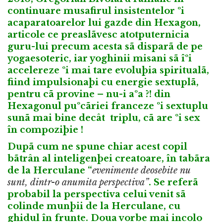
continuare musafirul insistentelor ºi
acaparatoarelor lui gazde din Hexagon,
articole ce preaslãvesc atotputernicia
guru-lui
precum acesta
sã disparã de pe
yogaesoteric, iar yoghinii misani sã îºi
accelereze ºi mai tare evoluþia spiritualã,
fiind impulsionaþi cu energie sextuplã,
pentru cã provine – nu-i aºa ?! din
Hexagonul puºcãriei franceze ºi sextuplu
sunã mai bine decât triplu, cã are ºi sex
în compoziþie !
Dupã cum ne spune chiar acest copil
bãtrân al inteligenþei creatoare, în tabãra
de la Herculane “
evenimente deosebite nu
sunt, dintr-o anumita perspectiva”
. Se referã
probabil la perspectiva celui venit sã
colinde munþii de la Herculane, cu
ghidul în frunte. Doua vorbe mai incolo