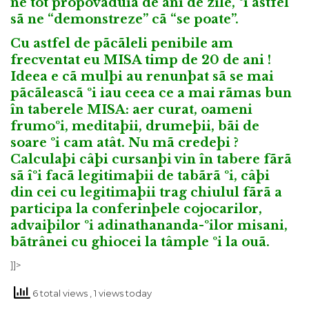
ne tot propovãduia de ani de zile, ºi astfel
sã ne “demonstreze” cã “se poate”.
Cu astfel de pãcãleli penibile am
frecventat eu MISA timp de 20 de ani !
Ideea e cã mulþi au renunþat sã se mai
pãcãleascã ºi iau ceea ce a mai rãmas bun
în taberele MISA: aer curat, oameni
frumoºi, meditaþii, drumeþii, bãi de
soare ºi cam atât. Nu mã credeþi ?
Calculaþi câþi cursanþi vin în tabere fãrã
sã îºi facã legitimaþii de tabãrã ºi, câþi
din cei cu legitimaþii trag chiulul fãrã a
participa la conferinþele cojocarilor,
advaiþilor ºi adinathananda-ºilor misani,
bãtrânei cu ghiocei la tâmple ºi la ouã.
]]>
6 total views
, 1 views today