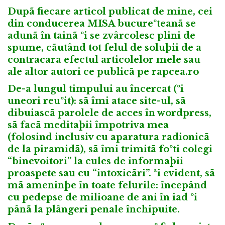
Dupã fiecare articol publicat de mine, cei
din conducerea MISA bucureºteanã se
adunã în tainã ºi se zvârcolesc plini de
spume, cãutând tot felul de soluþii de a
contracara efectul articolelor mele sau
ale altor autori ce publicã pe rapcea.ro
De-a lungul timpului au încercat (ºi
uneori reuºit): sã îmi atace site-ul, sã
dibuiascã parolele de acces în wordpress,
sã facã meditaþii împotriva mea
(folosind inclusiv cu aparatura radionicã
de la piramidã), sã îmi trimitã foºti colegi
“binevoitori” la cules de informaþii
proaspete sau cu “intoxicãri”. ªi evident, sã
mã ameninþe în toate felurile: începând
cu pedepse de milioane de ani în iad ºi
pânã la plângeri penale închipuite.