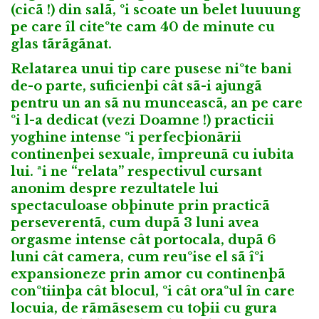
(cicã !) din salã, ºi scoate un belet luuuung
pe care îl citeºte cam 40 de minute cu
glas tãrãgãnat.
Relatarea unui tip care pusese niºte bani
de-o parte, suficienþi cât sã-i ajungã
pentru un an sã nu munceascã, an pe care
ºi l-a dedicat (vezi Doamne !) practicii
yoghine intense ºi perfecþionãrii
continenþei sexuale, împreunã cu iubita
lui. ªi ne “relata” respectivul cursant
anonim despre rezultatele lui
spectaculoase obþinute prin practicã
perseverentã, cum dupã 3 luni avea
orgasme intense cât portocala, dupã 6
luni cât camera, cum reuºise el sã îºi
expansioneze prin amor cu continenþã
conºtiinþa cât blocul, ºi cât oraºul în care
locuia, de rãmãsesem cu toþii cu gura