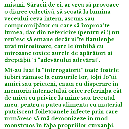
misani. Sãracii de ei, ar vrea sã provoace
o diaree colectivã, sã scoatã la lumina
veceului ceva intern, ascuns sau
compromiþãtor cu care sã împroaºte
lumea, dar din nefericire (pentru ei !) nu
reuºesc sã emane decât niºte flatulenþe
urât mirositoare, care le îmbibã cu
miroasne toxice aurele de apãrãtori ai
dreptãþii ºi “adevãrului adevãrat”.
Mi-au luat la “interogatorii” toate fostele
iubiri rãmase la cursurile lor, toþi foºtii
amici sau prieteni, cautã cu disperare în
memoria internetului orice referinþã cât
de micã cu privire la mine sau trecutul
meu, pentru a putea alimenta cu material
putriscent foiletoanele infecte prin care
urmãresc sã mã demonizeze în mod
monstruos în faþa propriilor cursanþi.