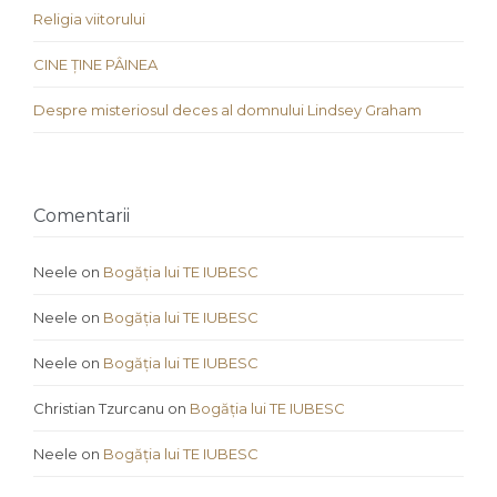
Religia viitorului
CINE ȚINE PÂINEA
Despre misteriosul deces al domnului Lindsey Graham
Comentarii
Neele
on
Bogăția lui TE IUBESC
Neele
on
Bogăția lui TE IUBESC
Neele
on
Bogăția lui TE IUBESC
Christian Tzurcanu
on
Bogăția lui TE IUBESC
Neele
on
Bogăția lui TE IUBESC