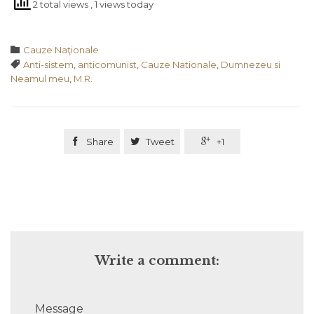
2 total views
, 1 views today
Category

Cauze Naţionale
Tags

Anti-sistem
,
anticomunist
,
Cauze Nationale
,
Dumnezeu si
Neamul meu
,
M.R.

Share

Tweet

+1
Write a comment:
Message