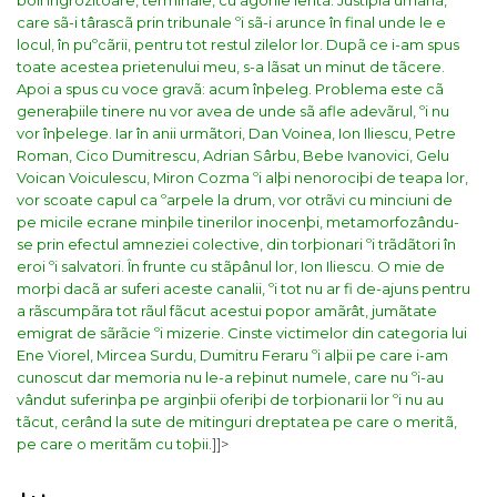
boli îngrozitoare, terminale, cu agonie lentã. Justiþia umanã,
care sã-i târascã prin tribunale ºi sã-i arunce în final unde le e
locul, în puºcãrii, pentru tot restul zilelor lor.
Dupã ce i-am spus
toate acestea prietenului meu, s-a lãsat un minut de tãcere.
Apoi a spus cu voce gravã: acum înþeleg. Problema este cã
generaþiile tinere nu vor avea de unde sã afle adevãrul, ºi nu
vor înþelege. Iar în anii urmãtori, Dan Voinea, Ion Iliescu, Petre
Roman, Cico Dumitrescu, Adrian Sârbu, Bebe Ivanovici, Gelu
Voican Voiculescu, Miron Cozma ºi alþi nenorociþi de teapa lor,
vor scoate capul ca ºarpele la drum, vor otrãvi cu minciuni de
pe micile ecrane minþile tinerilor inocenþi, metamorfozându-
se prin efectul amneziei colective, din torþionari ºi trãdãtori în
eroi ºi salvatori. În frunte cu stãpânul lor, Ion Iliescu. O mie de
morþi dacã ar suferi aceste canalii, ºi tot nu ar fi de-ajuns pentru
a rãscumpãra tot rãul fãcut acestui popor amãrât, jumãtate
emigrat de sãrãcie ºi mizerie.
Cinste victimelor din categoria lui
Ene Viorel, Mircea Surdu, Dumitru Feraru ºi alþii pe care i-am
cunoscut dar memoria nu le-a reþinut numele, care nu ºi-au
vândut suferinþa pe arginþii oferiþi de torþionarii lor ºi nu au
tãcut, cerând la sute de mitinguri dreptatea pe care o meritã,
pe care o meritãm cu toþii.
]]>