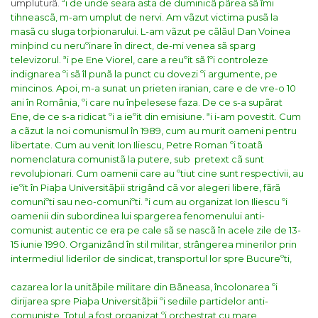
umpluturã.
ªi de unde seara asta de duminicã pãrea sã îmi
tihneascã, m-am umplut de nervi. Am vãzut victima pusã la
masã cu sluga torþionarului. L-am vãzut pe cãlãul Dan Voinea
minþind cu neruºinare în direct, de-mi venea sã sparg
televizorul. ªi pe Ene Viorel, care a reuºit sã îºi controleze
indignarea ºi sã îl punã la punct cu dovezi ºi argumente, pe
mincinos.
Apoi, m-a sunat un prieten iranian, care e de vre-o 10
ani în România, ºi care nu înþelesese faza. De ce s-a supãrat
Ene, de ce s-a ridicat ºi a ieºit din emisiune.
ªi i-am povestit. Cum
a cãzut la noi comunismul în 1989, cum au murit oameni pentru
libertate. Cum au venit Ion Iliescu, Petre Roman ºi toatã
nomenclatura comunistã la putere, sub pretext cã sunt
revoluþionari. Cum oamenii care au ºtiut cine sunt respectivii, au
ieºit în Piaþa Universitãþii strigând cã vor alegeri libere, fãrã
comuniºti sau neo-comuniºti. ªi cum au organizat Ion Iliescu ºi
oamenii din subordinea lui spargerea fenomenului anti-
comunist autentic ce era pe cale sã se nascã în acele zile de 13-
15 iunie 1990.
Organizând în stil militar, strângerea minerilor prin
intermediul liderilor de sindicat, transportul lor spre Bucureºti,
cazarea lor la unitãþile militare din Bãneasa, încolonarea ºi
dirijarea spre Piaþa Universitãþii ºi sediile partidelor anti-
comuniste. Totul a fost organizat ºi orchestrat cu mare