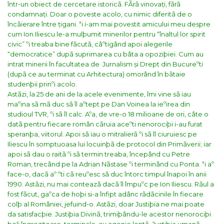
într-un obiect de cercetare istoricã. FÃrã vinovați, fãrã
condamnați. Doar o poveste acolo, cu nimic diferitã de o
încãierare între țigani.
ªi i-am mai povestit amicului meu despre
cum Ion Iliescu le-a mulþumit minerilor pentru “înaltul lor spirit
civic” ºi treaba bine fãcutã, câºtigând apoi alegerile
“democratice” dupã suprimarea cu bâta a opoziþiei.
Cum au
intrat minerii în facultatea de Jurnalism și Drept din Bucureºti
(dupã ce au terminat cu Arhitectura) omorând în bãtaie
studenþii prinºi acolo.
Astãzi, la 25 de ani de la acele evenimente, îmi vine sã iau
maºina sã mã duc sã îl aºtept pe Dan Voinea la ieºirea din
studioul TVR, ºi sã îl calc. Aºa, de vre-o 18 milioane de ori, câte o
datã pentru fiecare român cãruia aceºti nenorociþi i-au furat
speranþa, viitorul. Apoi sã iau o mitralierã ºi sã îl ciuruiesc pe
Iliescu în somptuoasa lui locuinþã de protocol din Primãverii; iar
apoi sã dau o raitã ºi sã termin treaba, începând cu Petre
Roman, trecând pe la Adrian Nãstase ºi terminând cu Ponta. ªi aº
face-o, dacã aº ºti cã reuºesc sã duc întorc timpul înapoi în anii
1990.
Astãzi, nu mai conteazã dacã îl împuºc pe Ion Iliescu. Rãul a
fost fãcut, gaºca de hoþi si-a înfipt adânc rãdãcinile în fiecare
colþ al României, jefuind-o.
Astãzi, doar Justiþia ne mai poate
da satisfacþie. Justiþia Divinã, trimiþându-le acestor nenorociþi