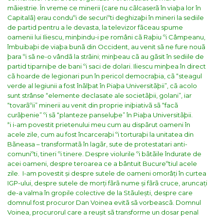
mãiestrie. În vreme ce minerii (care nu cãlcaserã în viaþa lor în
Capitalã) erau conduºi de securiºti deghizaþi în mineri la sediile
de partid pentru a le devasta, la televizor fãceau spume
oamenii lui Iliescu, minþindu-i pe români cã Raþiu ºi Câmpeanu,
îmbuibaþi de viaþa bunã din Occident, au venit sã ne fure nouã
þara ºi sã ne-o vândã la strãini; minþeau cã au gãsit în sediile de
partid tiparniþe de bani ºi saci de dolari. Iliescu minþea în direct
cã hoarde de legionari pun în pericol democraþia, cã “steagul
verde al legiunii a fost înãlþat în Piaþa Universitãþii”, cã acolo
sunt strânse “elemente declasate ale societãþii, golani”, iar
“tovarãºii” minerii au venit din proprie iniþiativã sã “facã
curãþenie” ºi sã “planteze panseluþe” în Piaþa Universitãþii.
ªi i-am povestit prietenului meu cum au dispãrut oameni în
acele zile, cum au fost încarceraþi ºi torturaþi la unitatea din
Bãneasa – transformatã în lagãr, sute de protestatari anti-
comuniºti, tineri ºi tinere. Despre violurile ºi bãtãile îndurate de
acei oameni, despre teroarea ce a bântuit Bucureºtiul acele
zile. I-am povestit și despre sutele de oameni omorâți în curtea
IGP-ului, despre sutele de morți fãrã nume și fãrã cruce, aruncați
de-a valma în gropile colective de la Stãulești, despre care
domnul fost procuror Dan Voinea evitã sã vorbeascã. Domnul
Voinea, procurorul care a reușit sã transforme un dosar penal