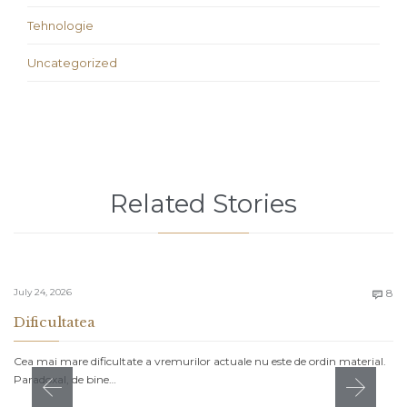
Tehnologie
Uncategorized
Related Stories
C
July 24, 2026
8

Dificultatea
Cea mai mare dificultate a vremurilor actuale nu este de ordin material.
Paradoxal, de bine…