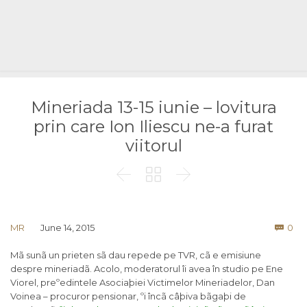
Mineriada 13-15 iunie – lovitura
prin care Ion Iliescu ne-a furat
viitorul



Co
MR
June 14, 2015
0

Mã sunã un prieten sã dau repede pe TVR, cã e emisiune
despre mineriadã. Acolo, moderatorul îi avea în studio pe Ene
Viorel, preºedintele Asociaþiei Victimelor Mineriadelor, Dan
Voinea – procuror pensionar, ºi încã câþiva bãgaþi de