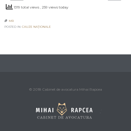
1319 total views
, 259 views today
MR

POSTED IN:
CAUZE NAŢIONALE
© 2018 Cabinet de avocatura Mihai Rapcea