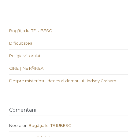
Bogăția lui TE IUBESC
Dificultatea
Religia viitorului
CINE ȚINE PÂINEA
Despre misteriosul deces al domnului Lindsey Graham
Comentarii
Neele
on
Bogăția lui TE IUBESC