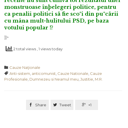
recente nu sunt cumva tot rezultatul unei
monstruoase înþelegeri politice, pentru
ca penalii politici sã fie scoºi din puºcãrii
cu mâna mult-hulitului PSD, pe baza
votului popular !?
]]>
2 total views
, 1 views today
Category

Cauze Naţionale
Tags

Anti-sistem
,
anticomunist
,
Cauze Nationale
,
Cauze
Profesionale
,
Dumnezeu si Neamul meu
,
Justitie
,
M.R.

Share

Tweet

+1