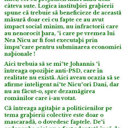
câteva sute. Logica instituþiei graþierii
spune cã trebuie sã beneficieze de aceastã
mãsurã doar cei cu fapte ce au avut
impact social minim, nu infractorii care
au nenorocit þara, ºi care pe vremea lui
Nea Nicu ar fi fost executaþi prin
împuºcare pentru subminarea economiei
naþionale !
Aici trebuia sã se miºte Johannis ºi
întreaga opoziþie anti-PSD, care în
realitate nu existã. Aici aveau ocazia sã se
afirme inteligent niºte Nicuºori Dani, dar
nu au fãcut-o, spre dezamãgirea
românilor care i-au votat.
Cã întreaga agitaþie a politicienilor pe
tema graþierii colective este doar o
mascaradã, o dovedesc faptele. Deºi