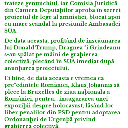
trateze genunchiul, iar Comisia Juridicã
din Camera Deputaþilor aproba în secret
proiectul de lege al amnistiei, blocat apoi
cu mare scandal la presiunile Ambasadei
SUA.
De data aceasta, profitând de înscãunarea
lui Donald Trump, Dragnea ºi Grindeanu
s-au spãlat pe mâini de graþierea
colectivã, plecând în SUA imediat dupã
anunþarea proiectului.
Ei bine, de data aceasta e vremea ca
preºedintele României, Klaus Johannis sã
plece la Bruxelles de ziua naþionalã a
României, pentru… inaugurarea unei
expoziþii despre holocasust, lãsând loc
liber penalilor din PSD pentru adoptarea
Ordonanþei de Urgenþã privind
graþierea colectivã.