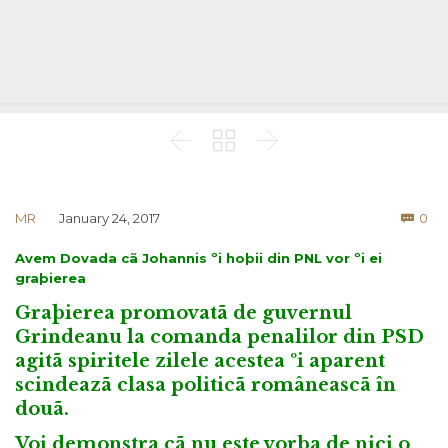



Co
MR
January 24, 2017
0

Avem Dovada cã Johannis ºi hoþii din PNL vor ºi ei
graþierea
Graþierea promovatã de guvernul
Grindeanu la comanda penalilor din PSD
agitã spiritele zilele acestea ºi aparent
scindeazã clasa politicã româneascã în
douã.
Voi demonstra cã nu este vorba de nici o