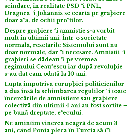
scindare, în realitate PSD ºi PNL,
Dragnea ºi Johannis se ceartã pe graþiere
doar aºa, de ochii proºtilor.
Despre graþiere ºi amnistie s-a vorbit
mult în ultimii ani. Într-o societate
normalã, resetãrile Sistemului sunt nu
doar normale, dar ºi necesare. Amnistii ºi
graþieri se dãdeau ºi pe vremea
regimului Ceauºescu iar dupã revoluþie
s-au dat cam odatã la 10 ani.
Lupta împotriva corupþiei politicienilor
a dus însã la schimbarea regulilor ºi toate
încercãrile de amnistiere sau graþiere
colectivã din ultimii 4 ani au fost sortite –
pe bunã dreptate, eºecului.
Ne amintim vinerea neagrã de acum 3
ani, când Ponta pleca în Turcia sã îºi