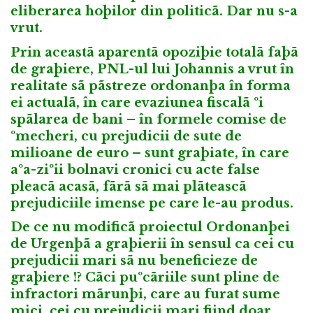
eliberarea hoþilor din politicã. Dar nu s-a
vrut.
Prin aceastã aparentã opoziþie totalã faþã
de graþiere, PNL-ul lui Johannis a vrut în
realitate sã pãstreze ordonanþa în forma
ei actualã, în care evaziunea fiscalã ºi
spãlarea de bani – în formele comise de
ºmecheri, cu prejudicii de sute de
milioane de euro – sunt graþiate, în care
aºa-ziºii bolnavi cronici cu acte false
pleacã acasã, fãrã sã mai plãteascã
prejudiciile imense pe care le-au produs.
De ce nu modificã proiectul Ordonanþei
de Urgenþã a graþierii în sensul ca cei cu
prejudicii mari sã nu beneficieze de
graþiere !? Cãci puºcãriile sunt pline de
infractori mãrunþi, care au furat sume
mici, cei cu prejudicii mari fiind doar