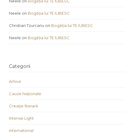
Neele
on
Bogăția lui TE IUBESC
Neele
on
Bogăția lui TE IUBESC
Christian Tzurcanu
on
Bogăția lui TE IUBESC
Neele
on
Bogăția lui TE IUBESC
Categorii
Arhive
Cauze Naţionale
Creaţie literară
Intense Light
international