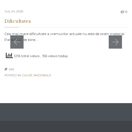
C
July 24, 2026
8

Dificultatea
Cea mai mare dificultate a vremurilor actuale nu este de ordin material.
Paradoxal, de bine…
1216 total views
, 156 views today
MR

POSTED IN:
CAUZE NAŢIONALE