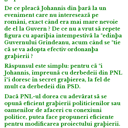
De ce pleacã Johannis din þarã la un
eveniment care nu intereseazã pe
români, exact când era mai mare nevoie
de el la Guvern ? De ce nu a vrut sã repete
figura cu apariþia intempestivã la ºedinþa
Guvernului Grindeanu, acum când se ºtie
cã se va adopta efectiv ordonanþa
graþierii ?
Rãspunsul este simplu: pentru cã ºi
Johannis, împreunã cu derbedeii din PNL
îºi doresc în secret graþierea, la fel de
mult ca derbedeii din PSD.
Dacã PNL-ul dorea cu adevãrat sã se
opunã eficient graþierii politicienilor sau
oamenilor de afaceri cu conexiuni
politice, putea face propuneri eficiente
pentru modificarea proiectului graþierii.