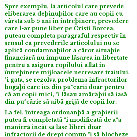
Spre exemplu, la articolul care prevede
eliberarea deþinuþilor care au copii cu
vârstã sub 5 ani în întreþinere, prevedere
care l-ar pune liber pe Cristi Borcea,
puteau completa paragraful respectiv în
sensul cã prevederile articolului nu se
aplicã condamnaþilor a cãror situaþie
financiarã nu impune lãsarea în libertate
pentru a asigura copilului aflat în
întreþinere mijloacele necresare traiului.
ªi gata, se rezolva problema infractorilor
bogaþi care ies din puºcãrii doar pentru
cã au copii mici, ºi lãsau amãrâþii sã iasã
din puºcãrie sã aibã grijã de copii lor.
La fel, întreaga ordonanþã a graþierii
putea fi completatã ºi modificatã de aºa
manierã încât sã lase liberi doar
infractorii de drept comun ºi sã blocheze