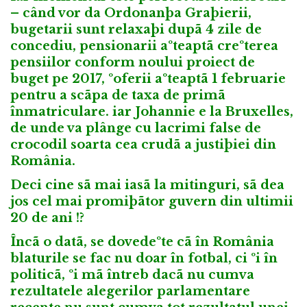
– când vor da Ordonanþa Graþierii,
bugetarii sunt relaxaþi dupã 4 zile de
concediu, pensionarii aºteaptã creºterea
pensiilor conform noului proiect de
buget pe 2017, ºoferii aºteaptã 1 februarie
pentru a scãpa de taxa de primã
înmatriculare. iar Johannie e la Bruxelles,
de unde va plânge cu lacrimi false de
crocodil soarta cea crudã a justiþiei din
România.
Deci cine sã mai iasã la mitinguri, sã dea
jos cel mai promiþãtor guvern din ultimii
20 de ani !?
Încã o datã, se dovedeºte cã în România
blaturile se fac nu doar în fotbal, ci ºi în
politicã, ºi mã întreb dacã nu cumva
rezultatele alegerilor parlamentare