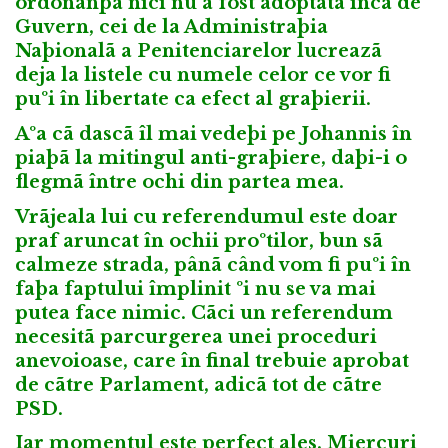
ordonanþa nici nu a fost adoptatã încã de
Guvern, cei de la Administraþia
Naþionalã a Penitenciarelor lucreazã
deja la listele cu numele celor ce vor fi
puºi în libertate ca efect al graþierii.
Aºa cã dascã îl mai vedeþi pe Johannis în
piaþã la mitingul anti-graþiere, daþi-i o
flegmã între ochi din partea mea.
Vrãjeala lui cu referendumul este doar
praf aruncat în ochii proºtilor, bun sã
calmeze strada, pânã când vom fi puºi în
faþa faptului împlinit ºi nu se va mai
putea face nimic. Cãci un referendum
necesitã parcurgerea unei proceduri
anevoioase, care în final trebuie aprobat
de cãtre Parlament, adicã tot de cãtre
PSD.
Iar momentul este perfect ales. Miercuri