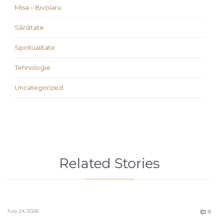
Misa – Bivolaru
Sănătate
Spiritualitate
Tehnologie
Uncategorized
Related Stories
C
July 24, 2026
8
