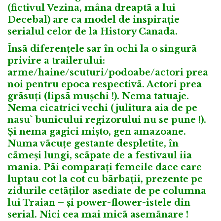
(fictivul Vezina, mâna dreaptã a lui
Decebal) are ca model de inspirație
serialul celor de la History Canada.
Însã diferențele sar în ochi la o singurã
privire a trailerului:
arme/haine/scuturi/podoabe/actori prea
noi pentru epoca respectivã. Actori prea
grãsuți (lipsã mușchi !). Nema tatuaje.
Nema cicatrici vechi (julitura aia de pe
nasu` bunicului regizorului nu se pune !).
Și nema gagici mișto, gen amazoane.
Numa vãcuțe gestante despletite, în
cãmeși lungi, scãpate de a festivaul iia
mania. Pãi comparați femeile dace care
luptau cot la cot cu bãrbații, prezente pe
zidurile cetãților asediate de pe columna
lui Traian – și power-flower-istele din
serial. Nici cea mai micã asemãnare !