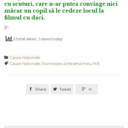
cu scuturi, care n-ar putea convinge nici
mãcar un copil sã le cedeze locul la
filmul cu daci.
]]>
2 total views
, 1 views today
Category

Cauze Naţionale
Tags

Cauze Nationale
,
Dumnezeu si Neamul meu
,
M.R.

Share

Tweet

+1