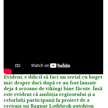
Evident, e dificil sã faci un serial cu buget
mic despre daci dupã ce au fost lansate
deja 4 sezoane de vikingi bine fãcute. Însã
este evident cã ambiția regizorului și a
celorlalți participanți la proiect de a
creiona un Ragnar Lothbrok autohton