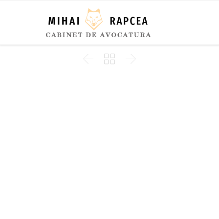


