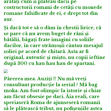
arãtați cum îi plãteau dacii pe
costructorii romani de cetãți cu monede
romane falsificate de ei, e drept tot din
aur.
Și dacã tot e sã o dãm în chestii lirice, cã
se pare cã nu avem buget de rãni și
bãtãlii, bãgați frate imagini cu soliile
dacilor, în care strãmoșii cântau mesajul
soliei pe acord de chitarã. Asta ar fi
original, autentic și mișto, nu copii ieftine
dupã 300 cu hau hau hau de spartani.
Pãrerea mea. Auziți !? Nu mã vreți
consultant producție la serial ? Mã bag
moka. Am fost olimpic la istorie și chiar
am fãcut obsesie pe daci. Ãia reali, care
speriaserã Roma de ajunseserã romanii
sã le plãteascã tribut, nu pofișeniile astea