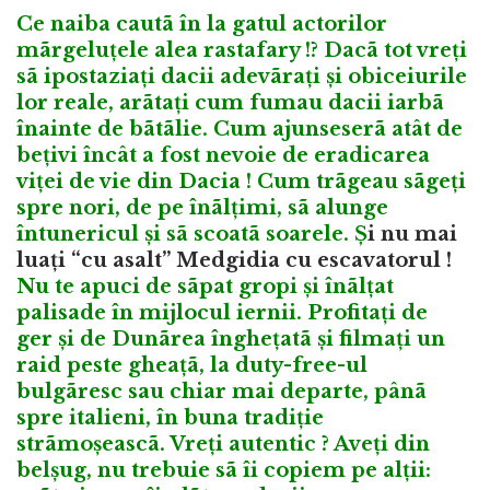
Ce naiba cautã în la gatul actorilor
mãrgeluțele alea rastafary !? Dacã tot vreți
sã ipostaziați dacii adevãrați și obiceiurile
lor reale, arãtați cum fumau dacii iarbã
înainte de bãtãlie. Cum ajunseserã atât de
bețivi încât a fost nevoie de eradicarea
viței de vie din Dacia ! Cum trãgeau sãgeți
spre nori, de pe înãlțimi, sã alunge
întunericul și sã scoatã soarele. Ș
i nu mai
luați “cu asalt” Medgidia cu escavatorul !
Nu te apuci de sãpat gropi și înãlțat
palisade în mijlocul iernii. Profitați de
ger și de Dunãrea înghețatã și filmați un
raid peste gheațã, la duty-free-ul
bulgãresc sau chiar mai departe, pânã
spre italieni, în buna tradiție
strãmoșeascã. Vreți autentic ? Aveți din
belșug, nu trebuie sã îi copiem pe alții: