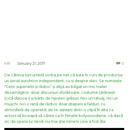
Co
MR
January 21, 2017
0

De câteva luni umblã vorba pe net cã este în curs de producție
un serial autohton independent, cu și despre daci. Se numește
“Geții: superstiții și rãzboi” și déjà au bãgat un mic trailer
dezamãgitor: doar discursuri sforãitoare, costume țãrãnești
(cicã dacice !) și bãrbi de hipsteri grãsuți. Nici un tatuaj, nici un
mușchi, nici o ranã de rãzboi: doar draperii și falduri, cu
atmosferã de operetã, de te-aștepți dintr-o clipã în alta ca
actorii sã înceapã sã cânte ca în filmele bolywoodiene, cã dacã
zic de opera lui Verdi, nu mai știe nimeni cine a fost ãla.