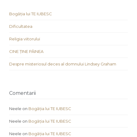
Bogăția lui TE IUBESC
Dificultatea
Religia viitorului
CINE ȚINE PÂINEA
Despre misteriosul deces al domnului Lindsey Graham
Comentarii
Neele
on
Bogăția lui TE IUBESC
Neele
on
Bogăția lui TE IUBESC
Neele
on
Bogăția lui TE IUBESC