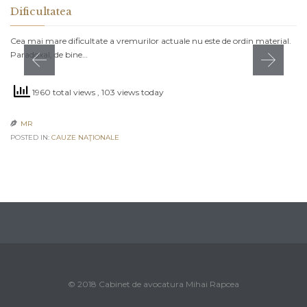
Dificultatea
Cea mai mare dificultate a vremurilor actuale nu este de ordin material.
Paradoxal, de bine…
1960 total views
, 103 views today
MR

POSTED IN:
CAUZE NAŢIONALE
© 2018 Cabinet de avocatura Mihai Rapcea