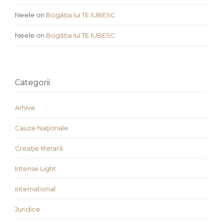
Neele
on
Bogăția lui TE IUBESC
Neele
on
Bogăția lui TE IUBESC
Categorii
Arhive
Cauze Naţionale
Creaţie literară
Intense Light
international
Juridice