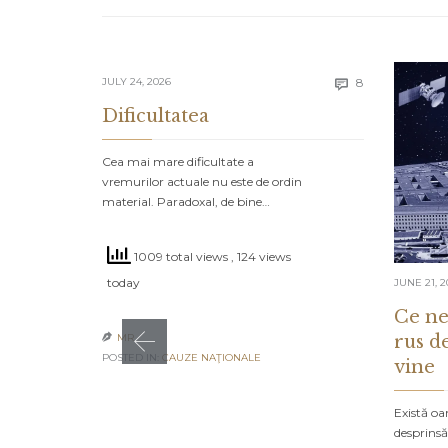
Comments
JULY 24, 2026
8

Dificultatea
Cea mai mare dificultate a
vremurilor actuale nu este de ordin
material. Paradoxal, de bine…
1009 total views
, 124 views
today
JUNE 21, 2
Ce ne
rus d
MR

POSTED IN:
CAUZE NAŢIONALE
vine
Există oa
desprinsă