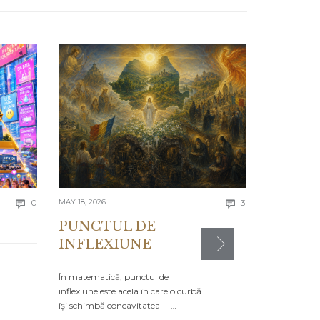
APRIL 13, 2026
Lecția 
Se spune că e
greșelile alto
timpul…
4297 to
Comments
Comments
today
0
MAY 18, 2026
3


PUNCTUL DE
INFLEXIUNE
MR

POSTED IN:
CA
În matematică, punctul de
inflexiune este acela în care o curbă
își schimbă concavitatea —…