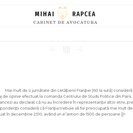
Skip
to
content



Mai mult de o jumãtate din cetãþenii Franþei (60 la sutã) considerã 
j de opinie efectuat la comanda Centrului de Studii Politice din Paris,
rancezi au declarat cã nu au încredere în reprezentanþii altor etnii, pr
 respondenþi considerã cã Franþa trebuie sã fie preocupatã mai mult de
tuat în decembrie 2010, având un eºantion de 1500 de persoane.]]>