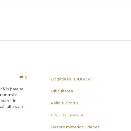
Comments
0

Bogăția lui TE IUBESC
cã în þara sa
Dificultatea
 transmite
ecum ºi în
Religia viitorului
cât alte state
CINE ȚINE PÂINEA
Despre misteriosul deces