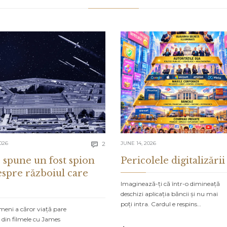
Comments
026
2
JUNE 14, 2026

 spune un fost spion
Pericolele digitalizării
espre războiul care
Imaginează-ți că într-o dimineață
deschizi aplicația băncii și nu mai
poți intra. Cardul e respins…
meni a căror viață pare
 din filmele cu James