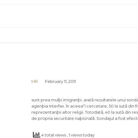
MR
February 11, 2011
sunt prea mulþi imigranþi, aratã rezultatele unui sonda
agenþia Interfax. În aceeaºi cercetare, 50 la sutã din f
reprezentanþii altor religii. Totodatã, 40 la sutã din
de propria securitate naþionalã. Sondajul a fost efec
4 total views
, 1 views today