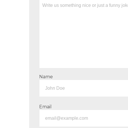
Name
Email