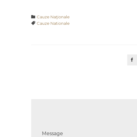
Category

Cauze Naţionale
Tags

Cauze Nationale

Message