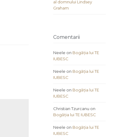
al domnului Lindsey
Graham
Comentarii
Neele
on
Bogăția lui TE
IUBESC
Neele
on
Bogăția lui TE
IUBESC
Neele
on
Bogăția lui TE
IUBESC
Christian Tzurcanu
on
Bogăția lui TE IUBESC
Neele
on
Bogăția lui TE
IUBESC