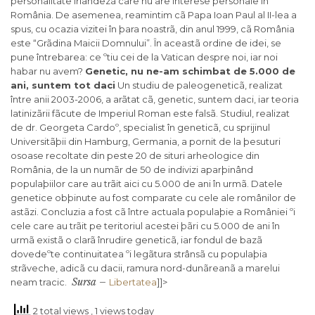
personalitate irlandezã care nu are interese personale în
România. De asemenea, reamintim cã Papa Ioan Paul al II-lea a
spus, cu ocazia vizitei în þara noastrã, din anul 1999, cã România
este “Grãdina Maicii Domnului”. În aceastã ordine de idei, se
pune întrebarea: ce ºtiu cei de la Vatican despre noi, iar noi
habar nu avem?
Genetic, nu ne-am schimbat de 5.000 de
ani, suntem tot daci
Un studiu de paleogeneticã, realizat
între anii 2003-2006, a arãtat cã, genetic, suntem daci, iar teoria
latinizãrii fãcute de Imperiul Roman este falsã. Studiul, realizat
de dr. Georgeta Cardoº, specialist în geneticã, cu sprijinul
Universitãþii din Hamburg, Germania, a pornit de la þesuturi
osoase recoltate din peste 20 de situri arheologice din
România, de la un numãr de 50 de indivizi aparþinând
populaþiilor care au trãit aici cu 5.000 de ani în urmã. Datele
genetice obþinute au fost comparate cu cele ale românilor de
astãzi. Concluzia a fost cã între actuala populaþie a României ºi
cele care au trãit pe teritoriul acestei þãri cu 5.000 de ani în
urmã existã o clarã înrudire geneticã, iar fondul de bazã
dovedeºte continuitatea ºi legãtura strânsã cu populaþia
strãveche, adicã cu dacii, ramura nord-dunãreanã a marelui
Sursa –
neam tracic.
Libertatea
]]>
2 total views
, 1 views today