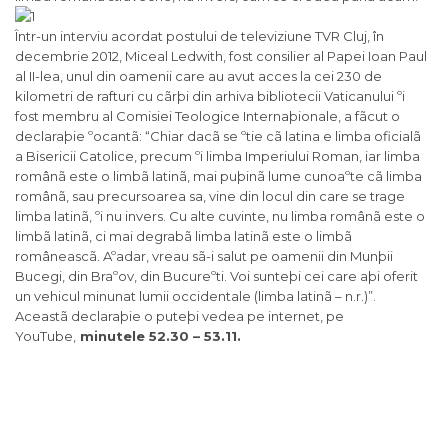
Într-un interviu acordat postului de televiziune TVR Cluj, în
decembrie 2012, Miceal Ledwith, fost consilier al Papei Ioan Paul
al II-lea, unul din oamenii care au avut acces la cei 230 de
kilometri de rafturi cu cãrþi din arhiva bibliotecii Vaticanului ºi
fost membru al Comisiei Teologice Internaþionale, a fãcut o
declaraþie ºocantã: “Chiar dacã se ºtie cã latina e limba oficialã
a Bisericii Catolice, precum ºi limba Imperiului Roman, iar limba
românã este o limbã latinã, mai puþinã lume cunoaºte cã limba
românã, sau precursoarea sa, vine din locul din care se trage
limba latinã, ºi nu invers. Cu alte cuvinte, nu limba românã este o
limbã latinã, ci mai degrabã limba latinã este o limbã
româneascã. Aºadar, vreau sã-i salut pe oamenii din Munþii
Bucegi, din Braºov, din Bucureºti. Voi sunteþi cei care aþi oferit
un vehicul minunat lumii occidentale (limba latinã – n.r.)”.
Aceastã declaraþie o puteþi vedea pe internet, pe
YouTube,
minutele 52.30 – 53.11.