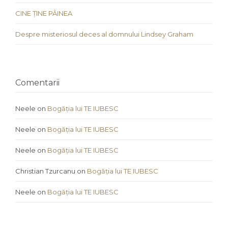
CINE ȚINE PÂINEA
Despre misteriosul deces al domnului Lindsey Graham
Comentarii
Neele
on
Bogăția lui TE IUBESC
Neele
on
Bogăția lui TE IUBESC
Neele
on
Bogăția lui TE IUBESC
Christian Tzurcanu
on
Bogăția lui TE IUBESC
Neele
on
Bogăția lui TE IUBESC