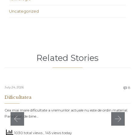
Uncategorized
Related Stories
C
July 24, 2026
8

Dificultatea
Cea mai mare dificultate a vremurilor actuale nu este de ordin material.
Paradoxal, de bine…
1030 total views
, 145 views today