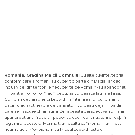
România, Grãdina Maicii Domnului
Cu alte cuvinte, teoria
conform cãreia romanii au cucerit o parte din Dacia, iar dacii,
inclusiv cei din teritoriile necucerite de Roma, ºi-au abandonat
limba strãmoºilor lor ºi au început sã vorbeascã latina e falsã.
Conform declaraþiei lui Ledwith, la întâlnirea lor cu romanii,
dacii nu au avut nevoie de translatori: vorbeau deja limba din
care se nãscuse chiar latina. Din aceastã perspectivã, românii
apar drept unul ºi acelaºi popor cu dacii, continuatorii direcþi ºi
legitimi ai acestora. Mai mult, ar rezulta cã ºi romanii ar fi fost
neam tracic. Menþionãm cã Miceal Ledwith este o