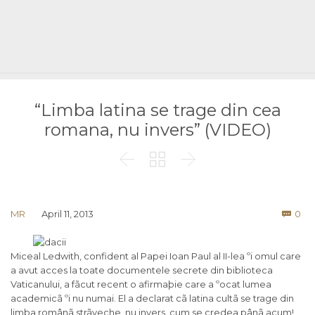
“Limba latina se trage din cea
romana, nu invers” (VIDEO)



Co
MR
April 11, 2013
0

Miceal Ledwith, confident al Papei Ioan Paul al II-lea ºi omul care
a avut acces la toate documentele secrete din biblioteca
Vaticanului, a fãcut recent o afirmaþie care a ºocat lumea
academicã ºi nu numai. El a declarat cã latina cultã se trage din
limba românã strãveche, nu invers, cum se credea pânã acum!