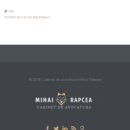
MR

POSTED IN:
CAUZE NAŢIONALE
© 2018 Cabinet de avocatura Mihai Rapcea




