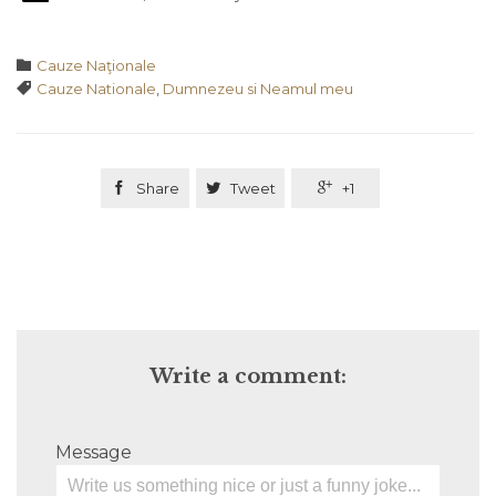
Category

Cauze Naţionale
Tags

Cauze Nationale
,
Dumnezeu si Neamul meu

Share

Tweet

+1
Write a comment:
Message