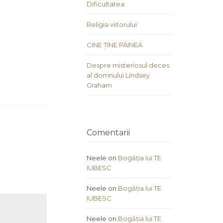
Dificultatea
Religia viitorului
CINE ȚINE PÂINEA
Despre misteriosul deces
al domnului Lindsey
Graham
Comentarii
Neele
on
Bogăția lui TE
IUBESC
Neele
on
Bogăția lui TE
IUBESC
Neele
on
Bogăția lui TE