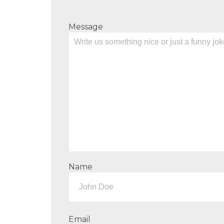
Message
Name
Email