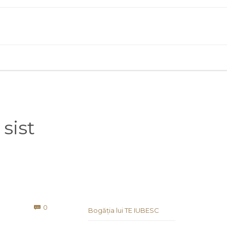
sist
Comments
0

Bogăția lui TE IUBESC