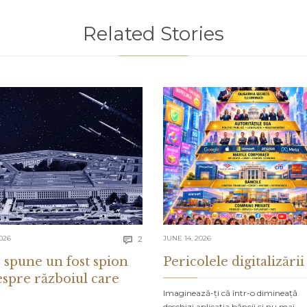
Related Stories
Comments
026
2
JUNE 14, 2026

 spune un fost spion
Pericolele digitalizării
espre războiul care
Imaginează-ți că într-o dimineață
deschizi aplicația băncii și nu mai