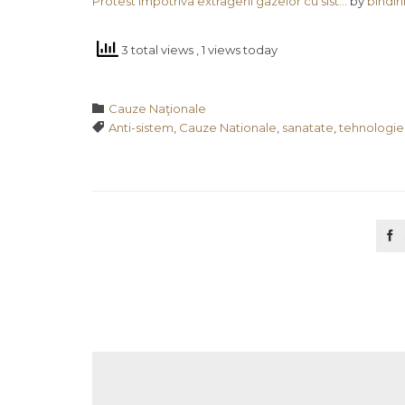
Protest impotriva extragerii gazelor cu sist…
by
bindiri
3 total views
, 1 views today
Category

Cauze Naţionale
Tags

Anti-sistem
,
Cauze Nationale
,
sanatate
,
tehnologie
