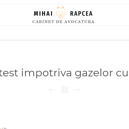
Skip
to
content
test impotriva gazelor cu 


