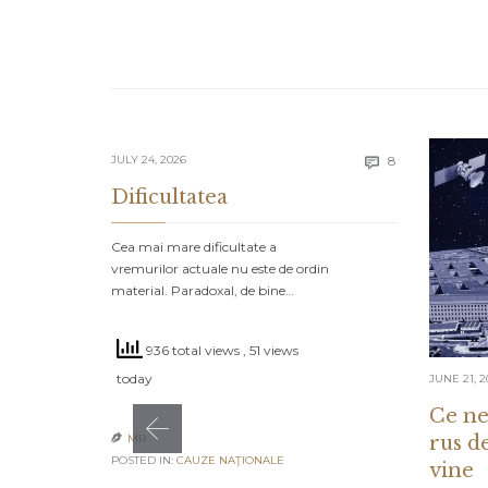
Comments
JULY 24, 2026
8

Dificultatea
Cea mai mare dificultate a
vremurilor actuale nu este de ordin
material. Paradoxal, de bine…
936 total views
, 51 views
today
JUNE 21, 2
Ce ne
rus d
MR

POSTED IN:
CAUZE NAŢIONALE
vine