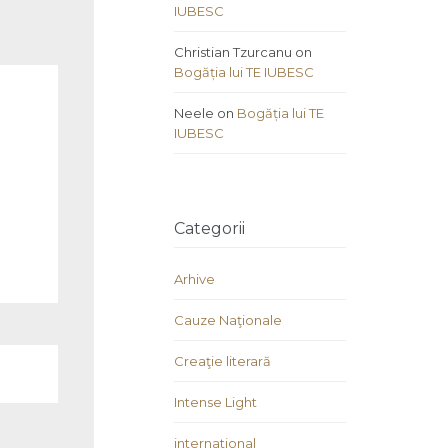
IUBESC
Christian Tzurcanu
on
Bogăția lui TE IUBESC
Neele
on
Bogăția lui TE
IUBESC
Categorii
Arhive
Cauze Naţionale
Creaţie literară
Intense Light
international