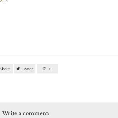
bli
]]>
Share

Tweet

+1
Write a comment: