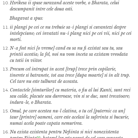
Hsrikesa ii spuse surazand aceste vorbe, o Bharata, celui
descumpanit intre cele doua osti.
Bhagavat a spus:
ii plangi pe cei ce nu trebuie sa-i plangi si cuvantezi despre
intelepciune; cei invatati nu-i plang nici pe cei vii, nici pe cei
morti.
N-a fost nici [o vreme] cand eu sa nu fi existat sau tu, sau
printii acestia; la fel, noi nu vom inceta sa existam vreodata
cu totii in viitor.
Precum cel intrupat in acest [trup] trece prin copilarie,
tinerete si batranete, tot asa trece [dupa moarte] si in alt trup.
Cel tare nu este tulburat de aceasta.
Contactele [simturilor] cu materia, o fiu al lui Kunti, sunt reci
sau calde, placute sau dureroase, vin si se duc, sunt trecatoare;
indura-le, o Bharata.
Omul, pe care acestea nu-l clatina, o tu cel [puternic ca un]
taur [printre] oameni, care este acelasi la suferinta si bucurie,
numai acela poate capata nemurirea.
Nu exista existenta pentru Nefiinta si nici nonexistenta
pentru Fiinta
; hotarul lor este vazut de cel care cunoaste
[1]