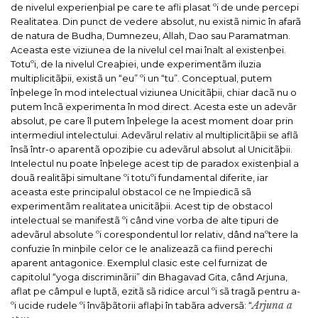
de nivelul experienþial pe care te afli plasat ºi de unde percepi
Realitatea.
Din punct de vedere absolut, nu existã nimic în afarã
de natura de Budha, Dumnezeu, Allah, Dao sau Paramatman.
Aceasta este viziunea de la nivelul cel mai înalt al existenþei.
Totuºi, de la nivelul Creaþiei, unde experimentãm iluzia
multiplicitãþii, existã un “eu” ºi un “tu”.
Conceptual, putem
înþelege în mod intelectual viziunea Unicitãþii, chiar dacã nu o
putem încã experimenta în mod direct. Acesta este un adevãr
absolut, pe care îl putem înþelege la acest moment doar prin
intermediul intelectului. Adevãrul relativ al multiplicitãþii se aflã
însã într-o aparentã opoziþie cu adevãrul absolut al Unicitãþii.
Intelectul nu poate înþelege acest tip de paradox existenþial a
douã realitãþi simultane ºi totuºi fundamental diferite, iar
aceasta este principalul obstacol ce ne împiedicã sã
experimentãm realitatea unicitãþii.
Acest tip de obstacol
intelectual se manifestã ºi când vine vorba de alte tipuri de
adevãrul absolute ºi corespondentul lor relativ, dând naºtere la
confuzie în minþile celor ce le analizeazã ca fiind perechi
aparent antagonice.
Exemplul clasic este cel furnizat de
capitolul “yoga discriminãrii” din Bhagavad Gita, când Arjuna,
aflat pe câmpul e luptã, ezitã sã ridice arcul ºi sã tragã pentru a-
Arjuna a
ºi ucide rudele ºi învãþãtorii aflaþi în tabãra adversã:
“