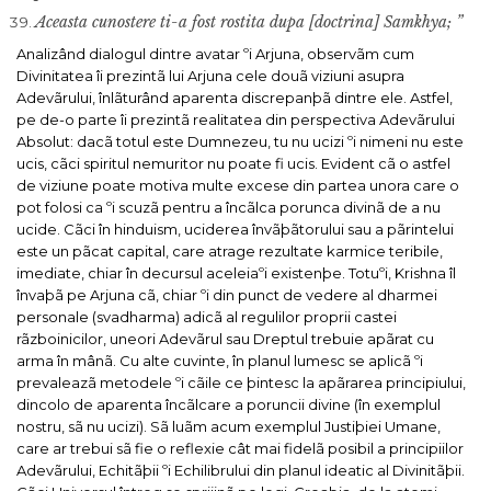
Aceasta cunostere ti-a fost rostita dupa [doctrina] Samkhya; ”
Analizând dialogul dintre avatar ºi Arjuna, observãm cum
Divinitatea îi prezintã lui Arjuna cele douã viziuni asupra
Adevãrului, înlãturând aparenta discrepanþã dintre ele.
Astfel,
pe de-o parte îi prezintã realitatea din perspectiva Adevãrului
Absolut: dacã totul este Dumnezeu, tu nu ucizi ºi nimeni nu este
ucis, cãci spiritul nemuritor nu poate fi ucis.
Evident cã o astfel
de viziune poate motiva multe excese din partea unora care o
pot folosi ca ºi scuzã pentru a încãlca porunca divinã de a nu
ucide.
Cãci în hinduism, uciderea învãþãtorului sau a pãrintelui
este un pãcat capital, care atrage rezultate karmice teribile,
imediate, chiar în decursul aceleiaºi existenþe.
Totuºi, Krishna îl
învaþã pe Arjuna cã, chiar ºi din punct de vedere al dharmei
personale (svadharma) adicã al regulilor proprii castei
rãzboinicilor, uneori Adevãrul sau Dreptul trebuie apãrat cu
arma în mânã.
Cu alte cuvinte, în planul lumesc se aplicã ºi
prevaleazã metodele ºi cãile ce þintesc la apãrarea principiului,
dincolo de aparenta încãlcare a poruncii divine (în exemplul
nostru, sã nu ucizi).
Sã luãm acum exemplul Justiþiei Umane,
care ar trebui sã fie o reflexie cât mai fidelã posibil a principiilor
Adevãrului, Echitãþii ºi Echilibrului din planul ideatic al Divinitãþii.