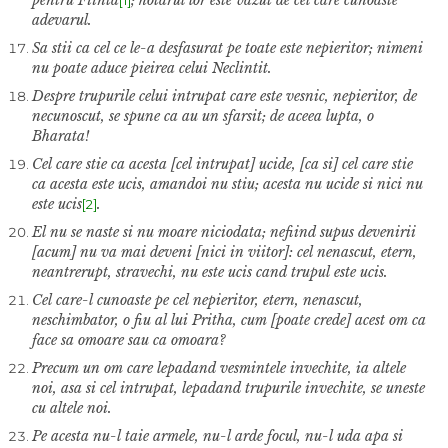
adevarul.
Sa stii ca cel ce le-a desfasurat pe toate este nepieritor; nimeni
nu poate aduce pieirea celui Neclintit.
Despre trupurile celui intrupat care este vesnic, nepieritor, de
necunoscut, se spune ca au un sfarsit; de aceea lupta, o
Bharata!
Cel care stie ca acesta [cel intrupat] ucide, [ca si] cel care stie
ca acesta este ucis, amandoi nu stiu; acesta nu ucide si nici nu
este ucis
.
[2]
El nu se naste si nu moare niciodata; nefiind supus devenirii
[acum] nu va mai deveni [nici in viitor]: cel nenascut, etern,
neantrerupt, stravechi, nu este ucis cand trupul este ucis.
Cel care-l cunoaste pe cel nepieritor, etern, nenascut,
neschimbator, o fiu al lui Pritha, cum [poate crede] acest om ca
face sa omoare sau ca omoara?
Precum un om care lepadand vesmintele invechite, ia altele
noi, asa si cel intrupat, lepadand trupurile invechite, se uneste
cu altele noi.
Pe acesta nu-l taie armele, nu-l arde focul, nu-l uda apa si