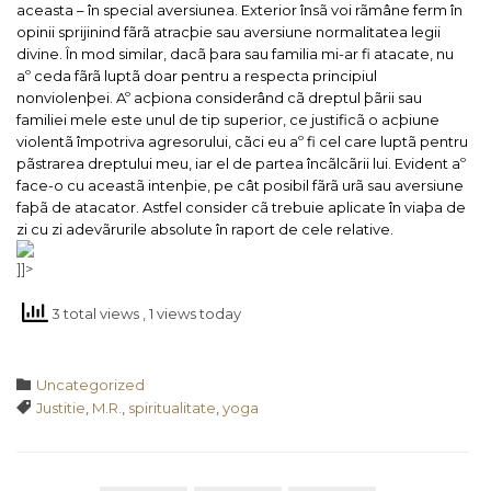
aceasta – în special aversiunea.
Exterior însã voi rãmâne ferm în
opinii sprijinind fãrã atracþie sau aversiune normalitatea legii
divine.
În mod similar, dacã þara sau familia mi-ar fi atacate, nu
aº ceda fãrã luptã doar pentru a respecta principiul
nonviolenþei. Aº acþiona considerând cã dreptul þãrii sau
familiei mele este unul de tip superior, ce justificã o acþiune
violentã împotriva agresorului, cãci eu aº fi cel care luptã pentru
pãstrarea dreptului meu, iar el de partea încãlcãrii lui. Evident aº
face-o cu aceastã intenþie, pe cât posibil fãrã urã sau aversiune
faþã de atacator.
Astfel consider cã trebuie aplicate în viaþa de
zi cu zi adevãrurile absolute în raport de cele relative.
]]>
3 total views
, 1 views today
Category

Uncategorized
Tags

Justitie
,
M.R.
,
spiritualitate
,
yoga