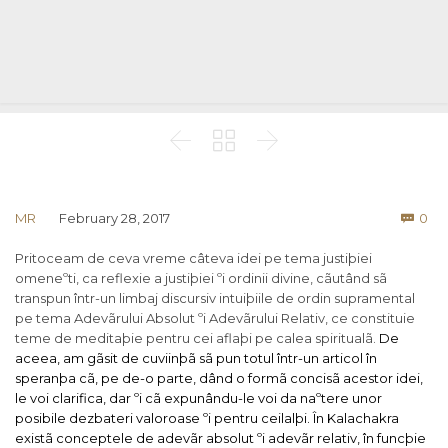



Co
MR
February 28, 2017
0

Pritoceam de ceva vreme câteva idei pe tema justiþiei
omeneºti, ca reflexie a justiþiei ºi ordinii divine, cãutând sã
transpun într-un limbaj discursiv intuiþiile de ordin supramental
pe tema Adevãrului Absolut ºi Adevãrului Relativ, ce constituie
teme de meditaþie pentru cei aflaþi pe calea spiritualã.
De
aceea, am gãsit de cuviinþã sã pun totul într-un articol în
speranþa cã, pe de-o parte, dând o formã concisã acestor idei,
le voi clarifica, dar ºi cã expunându-le voi da naºtere unor
posibile dezbateri valoroase ºi pentru ceilalþi.
În Kalachakra
existã conceptele de adevãr absolut ºi adevãr relativ, în funcþie