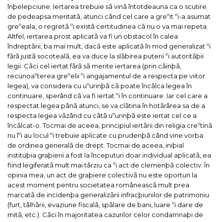
înþelepciune.
Iertarea trebuie sã vinã întotdeauna ca o scutire
de pedeapsa meritatã, atunci când cel care a greºit ºi-a asumat
greºeala, o regretã ºi existã certitudinea cã nu o va mai repeta.
Altfel, iertarea prost aplicatã va fi un obstacol în calea
îndreptãrii, ba mai mult, dacã este aplicatã în mod generalizat ºi
fãrã justã socotealã, ea va duce la slãbirea puterii ºi autoritãþii
legii.
Cãci cel iertat fãrã sã merite iertarea (prin cãinþã,
recunoaºterea greºelii ºi angajamentul de a respecta pe viitor
legea), va considera cu uºurinþã cã poate încãlca legea în
continuare, sperând cã va fi iertat ºi în continuare. Iar cel care a
respectat legea pânã atunci, se va clãtina în hotãrârea sa de a
respecta legea vãzând cu câtã uºurinþã este iertat cel ce a
încãlcat-o.
Tocmai de aceea, principiul iertãrii din religia creºtinã
nu îºi au locul ºi trebuie aplicate cu prudenþã când vine vorba
de ordinea generalã de drept.
Tocmai de aceea, iniþial
instituþia graþierii a fost la începuturi doar individual aplicatã, ea
fiind legiferatã mult mai târziu ca ºi act de clemenþã colectiv.
În
opinia mea, un act de graþiere colectivã nu este oportun la
acest moment pentru societatea româneascã mult prea
marcatã de incidenþa generalizãrii infracþiunilor de patrimoniu
(furt, tâlhãrii, evaziune fiscalã, spãlare de bani, luare ºi dare de
mitã, etc.).
Cãci în majoritatea cazurilor celor condamnaþi de