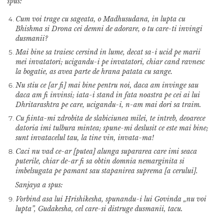
spus:
Cum voi trage cu sageata, o Madhusudana, in lupta cu
Bhishma si Drona cei demni de adorare, o tu care-ti invingi
dusmanii?
Mai bine sa traiesc cersind in lume, decat sa-i ucid pe marii
mei invatatori; ucigandu-i pe invatatori, chiar cand ravnesc
la bogatie, as avea parte de hrana patata cu sange.
Nu stiu ce [ar fi] mai bine pentru noi, daca am invinge sau
daca am fi invinsi; iata-i stand in fata noastra pe cei ai lui
Dhritarashtra pe care, ucigandu-i, n-am mai dori sa traim.
Cu fiinta-mi zdrobita de slabiciunea milei, te intreb, deoarece
datoria imi tulbura mintea; spune-mi deslusit ce este mai bine;
sunt invatacelul tau, la tine vin, invata-ma!
Caci nu vad ce-ar [putea] alunga supararea care imi seaca
puterile, chiar de-ar fi sa obtin domnia nemarginita si
imbelsugata pe pamant sau stapanirea suprema [a cerului].
Sanjaya a spus:
Vorbind asa lui Hrishikesha, spunandu-i lui Govinda „nu voi
lupta”, Gudakesha, cel care-si distruge dusmanii, tacu.