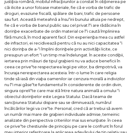
justiþia românã, mobilul infracþiunilor a constat în obþinerea pe
cãi ilicite a unor foloase materiale, fie cã e vorba de trafic de
droguri, evaziune fiscalã, spãlare de bani, trafic de persoane
sau furt.
Aceastã meteahnã a însuºirii bunului altuia pe nedrept,
fie cã e vorba de banul public sau cel privat îºi are rãdãcina în
dorinþe exacerbate de ordin material ce îºi cautã împlinirea
fãrã muncã, în mod aparent facil.
Din experienþa mea cu astfel
de infractori, ei recidiveazã pentru cã nu au nici capacitatea ºi
nici dorinþa de a-ºi împlini dorinþele prin activitãþi licite, ce
presupun un efort ºi un timp mai îndelungat.
În aceste condiþii,
iertarea prin mãsuri de tipul graþierii nu va aduce beneficii în
ceea ce priveºte respectarea legii pe viitor, ba dimpotrivã, va
încuraja nerespectarea acesteia.
Într-o lume în care religia
tinde sã iasã din viaþa oamenilor iar cenzura moralã a indivizilor
nu îºi mai gãseºte fundamentul în considerente de ordin divin,
singura opreliºte care mai stã între natura animalã a omului ºi
obiectul dorinþelor este Legea Statului. Dacã teama de
sancþiunea Statului dispare sau se diminueazã, numãrul
încãlcãrilor legii va creºte.
Personal, cred cã ar trebui sã avem
un numãr mai mare de graþieri individuale admise, temeinic
analizate din perspectiva criteriilor mai sus enunþate.
În ceea
ce priveºte chestiunile de principiu pe care le confrunt în forul
meu interior referitoare la aplicarea adevãrului de tip relativ sau