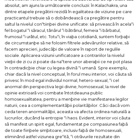
absolut, am ajuns la urmãtoarele concluzii:
În Kalachakra, una
dintre etapele pregãtirii rezidã în egalitatea de viziune pe care
practicantul trebuie sã o dobândeascã ca pregãtire pentru
saltul la nivelul conºtiinþei divine unificate: sã priveascã în acelaºi
fel bogatul ºi sãracul, tânãrul ºi bãtrânul, femeia ºi bãrbatul,
frumosul ºi urâtul, etc.
Totuºi, în viaþa cotidianã, suntem forþaþi
de circumstanþe sã ne folosim filtrele adevãrurilor relative, sã
facem aprecieri, judecãþi de valoare în raport de regulile
sociale.
Aplicarea viziunii unificatoare a contrariilor la nivelul
vieþii de zi cu zi poate da naºtere unor aberaþii ce ne pot plasa
în contradicþie chiar cu legea divinã ºi umanã.
Spre exemplu,
chiar dacã la nivel conceptual, în forul meu interior, voi cãuta sã
privesc în mod egal individul normal, hetero-sexual, ºi cel
anormal din perspectiva legii divine, homosexual, la nivel de
opinie extrioarã voi combate întotdeauna public
homosexualitatea, pentru a menþine vie manifestarea legilor
naturii, cea a complementaritãþii polaritãþilor.
Cãci dacã vom
ceda teren anormalitãþii, aceasta va afecta ordinea naturalã a
lucrurilor, ducând la entropie ºi haos.
Evident, interior voi cãuta
sã manifest un spirit egal, fundamentat pe compasiunea faþã
de toate fiinþele simþitoare, inclusiv faþã de homosexuali,
eliminând astfel viziunea greºitã, ºi otrãvurile rezultate din