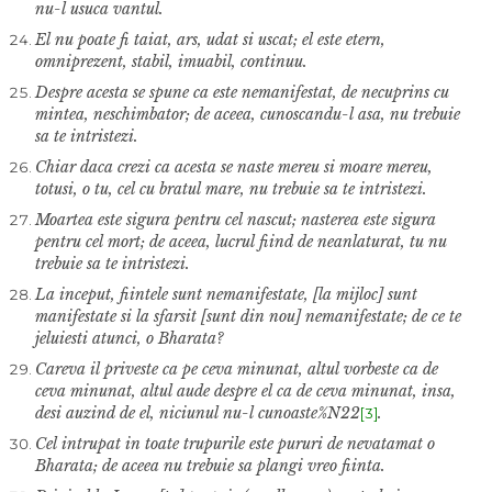
nu-l usuca vantul.
El nu poate fi taiat, ars, udat si uscat; el este etern,
omniprezent, stabil, imuabil, continuu.
Despre acesta se spune ca este nemanifestat, de necuprins cu
mintea, neschimbator; de aceea, cunoscandu-l asa, nu trebuie
sa te intristezi.
Chiar daca crezi ca acesta se naste mereu si moare mereu,
totusi, o tu, cel cu bratul mare, nu trebuie sa te intristezi.
Moartea este sigura pentru cel nascut; nasterea este sigura
pentru cel mort; de aceea, lucrul fiind de neanlaturat, tu nu
trebuie sa te intristezi.
La inceput, fiintele sunt nemanifestate, [la mijloc] sunt
manifestate si la sfarsit [sunt din nou] nemanifestate; de ce te
jeluiesti atunci, o Bharata?
Careva il priveste ca pe ceva minunat, altul vorbeste ca de
ceva minunat, altul aude despre el ca de ceva minunat, insa,
desi auzind de el, niciunul nu-l cunoaste%N22
.
[3]
Cel intrupat in toate trupurile este pururi de nevatamat o
Bharata; de aceea nu trebuie sa plangi vreo fiinta.