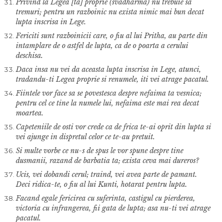
Privind la Legea [ta] proprie (svadharma) nu trebuie sa
tremuri; pentru un razboinic nu exista nimic mai bun decat
lupta inscrisa in Lege.
Fericiti sunt razboinicii care, o fiu al lui Pritha, au parte din
intamplare de o astfel de lupta, ca de o poarta a cerului
deschisa.
Daca insa nu vei da aceasta lupta inscrisa in Lege, atunci,
tradandu-ti Legea proprie si renumele, iti vei atrage pacatul.
Fiintele vor face sa se povestesca despre nefaima ta vesnica;
pentru cel ce tine la numele lui, nefaima este mai rea decat
moartea.
Capeteniile de osti vor crede ca de frica te-ai oprit din lupta si
vei ajunge in dispretul celor ce te-au pretuit.
Si multe vorbe ce nu-s de spus le vor spune despre tine
dusmanii, razand de barbatia ta; exista ceva mai dureros?
Ucis, vei dobandi cerul; traind, vei avea parte de pamant.
Deci ridica-te, o fiu al lui Kunti, hotarat pentru lupta.
Facand egale fericirea cu suferinta, castigul cu pierderea,
victoria cu infrangerea, fii gata de lupta; asa nu-ti vei atrage
pacatul.