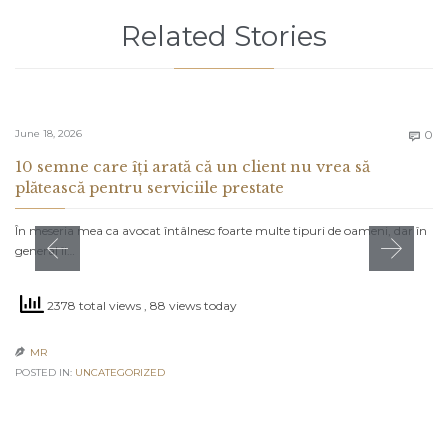
Related Stories
C
June 18, 2026
0

10 semne care îți arată că un client nu vrea să
plătească pentru serviciile prestate
În meseria mea ca avocat întâlnesc foarte multe tipuri de oameni, dar în
general îi…
2378 total views
, 88 views today
MR

POSTED IN:
UNCATEGORIZED