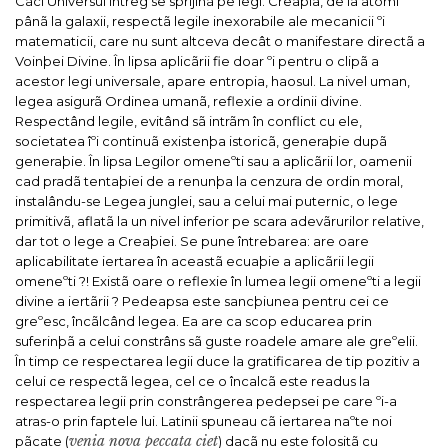
Cãci Universul întreg se sprijinã pe legi. Creaþia, de la atomi
pânã la galaxii, respectã legile inexorabile ale mecanicii ºi
matematicii, care nu sunt altceva decât o manifestare directã a
Voinþei Divine. În lipsa aplicãrii fie doar ºi pentru o clipã a
acestor legi universale, apare entropia, haosul.
La nivel uman,
legea asigurã Ordinea umanã, reflexie a ordinii divine.
Respectând legile, evitând sã intrãm în conflict cu ele,
societatea îºi continuã existenþa istoricã, generaþie dupã
generaþie.
În lipsa Legilor omeneºti sau a aplicãrii lor, oamenii
cad pradã tentaþiei de a renunþa la cenzura de ordin moral,
instalându-se Legea junglei, sau a celui mai puternic, o lege
primitivã, aflatã la un nivel inferior pe scara adevãrurilor relative,
dar tot o lege a Creaþiei.
Se pune întrebarea: are oare
aplicabilitate iertarea în aceastã ecuaþie a aplicãrii legii
omeneºti ?! Existã oare o reflexie în lumea legii omeneºti a legii
divine a iertãrii ?
Pedeapsa este sancþiunea pentru cei ce
greºesc, încãlcând legea. Ea are ca scop educarea prin
suferinþã a celui constrâns sã guste roadele amare ale greºelii.
În timp ce respectarea legii duce la gratificarea de tip pozitiv a
celui ce respectã legea, cel ce o încalcã este readus la
respectarea legii prin constrângerea pedepsei pe care ºi-a
atras-o prin faptele lui.
Latinii spuneau cã iertarea naºte noi
venia nova peccata ciet
pãcate (
) dacã nu este folositã cu