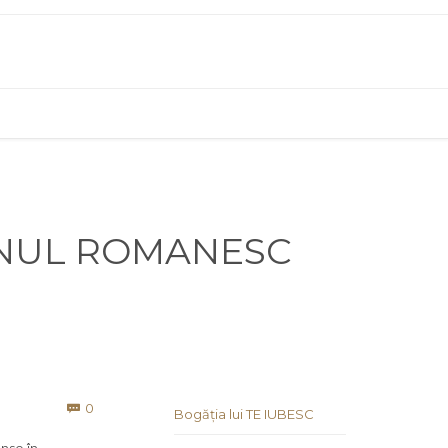
LIONUL ROMANESC
Comments
0

Bogăția lui TE IUBESC