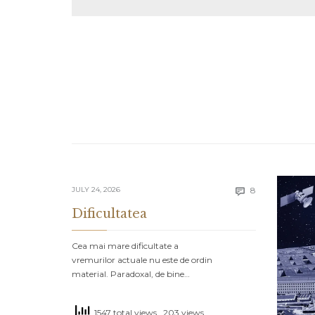
Comments
JULY 24, 2026
8

Dificultatea
Cea mai mare dificultate a
vremurilor actuale nu este de ordin
material. Paradoxal, de bine…
1547 total views
, 203 views