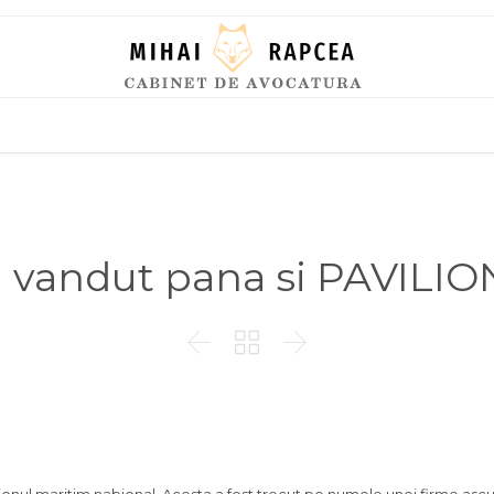
Skip
to
content
u vandut pana si PAVI


