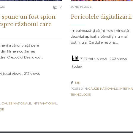
Comments
026
2
JUNE 14, 2026

 spune un fost spion
Pericolele digitalizării
espre războiul care
Imaginează-ți că într-o dimineață
deschizi aplicația băncii și nu mai
poți intra. Cardul e respins…
meni a căror viață pare
 din filmele cu James
drei Olegovici Bezrukov…
7127 total views
, 203 views
today
 total views
, 212 views
MR

POSTED IN:
CAUZE NAŢIONALE
,
INTERNA
TEHNOLOGIE
:
CAUZE NAŢIONALE
,
INTERNATIONAL
,
GIE