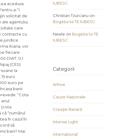
IUBESC
atea acestuia
Pentru a-ºi
Christian Tzurcanu
on
n solicitat de
Bogăția lui TE IUBESC
e ale agentului,
tivitate care
ie contracte cu
Neele
on
Bogăția lui TE
e juridice.
IUBESC
irma Ilvana, vor
 pe fiecare
000 DWT; 0,1
hipaj (CES)
Categorii
rsoane la
 15 euro
1000 euro pe
Arhive
 încasa banii
 prevede: “Cota
Cauze Naţionale
n anul
 (cota
Creaţie literară
ã cã “numãrul
ea în cazul în
Intense Light
acord sã
mii bani? Mai
international