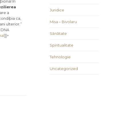
þional în
ezilierea
Juridice
are a
condiþia ca,
Misa – Bivolaru
ni ulterior.”
a DNA
Sănătate
nal
]]>
Spiritualitate
Tehnologie
Uncategorized