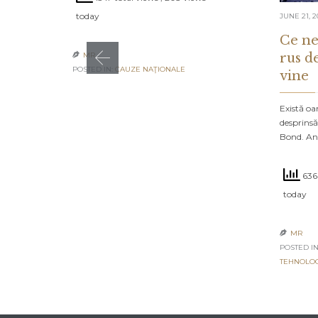
today
JUNE 21, 2
Ce ne
rus d
MR

POSTED IN:
CAUZE NAŢIONALE
vine
Există oa
desprinsă
Bond. An
6364
today
MR

POSTED IN
TEHNOLO