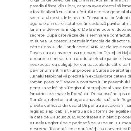
O gaºcã de bãieþi deºtepþi a lãsat România fãrã pavil
paradisul fiscal din Cipru, care va avea dreptul sã î
a fost finalizatã cu ajutorul fostului director general
secretarul de stat în Ministerul Transporturilor, Valen
agenþie prin care statul român cedeazã pavilionul mari
lunã mai devreme, în Cipru. De la sine putere, dupã s
secrete. Dupã câteva zile de la semnarea contractului
misiunea. Succesorii acestuia în funcþia de director s
cãtre Consiliul de Conducere al ANR, iar clauzele contr
Povestea a ajuns pe masa procurorilor Direcþiei Naþ
deoarece contractul nu produce efecte juridice. În schi
neexecutarea obligaþiilor contractuale de cãtre par
pavilionul maritim într-un proces la Curtea de arbitraj 
Jurnalul Naþional vã prezintã în exclusivitate câteva 
român, precum ºi anexele contractului. În preambulul 
pentru a se înfiinþa “Registrul Internaþional Naval R
înmatriculeze nave în România. “Recunoscând lipsa exp
Române, referitor la atragerea navelor strãine în Reg
private calificatã din cadrul UE pentru a acþiona în 
legislaþia aplicabilã”. Pentru a da o formã de legalit
la data de 8 august 2012, Autoritatea a iniþiat o pro
a tutela Registrul pe o perioadã de 30 de ani. Culmea, 
devreme. Totodatã, cele douã pãrþi au convenit ca Regis