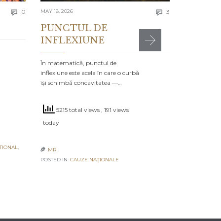
Comments
Comments
today
0
MAY 18, 2026
3


PUNCTUL DE
INFLEXIUNE
MR

POSTED IN:
CA
În matematică, punctul de
inflexiune este acela în care o curbă
își schimbă concavitatea —…
5215 total views
, 191 views
today
TIONAL
,
MR

POSTED IN:
CAUZE NAŢIONALE