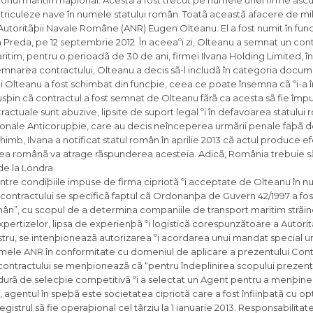
ionul maritim naþional. Acesta a fost trecut pe numele unei firme ascu
nmatriculeze nave în numele statului român. Toatã aceastã afacere de m
 al Autoritãþii Navale Române (ANR) Eugen Olteanu. El a fost numit în fu
tin Preda, pe 12 septembrie 2012. În aceeaºi zi, Olteanu a semnat un con
tim, pentru o perioadã de 30 de ani, firmei Ilvana Holding Limited, în
emnarea contractului, Olteanu a decis sã-l includã în categoria docu
 Olteanu a fost schimbat din funcþie, ceea ce poate însemna cã ºi-a î
usþin cã contractul a fost semnat de Olteanu fãrã ca acesta sã fie împu
actuale sunt abuzive, lipsite de suport legal ºi în defavoarea statului
ionale Anticorupþie, care au decis neînceperea urmãrii penale faþã d
mb, Ilvana a notificat statul român în aprilie 2013 cã actul produce ef
tea românã va atrage rãspunderea acesteia. Adicã, România trebuie s
de la Londra.
dintre condiþiile impuse de firma cipriotã ºi acceptate de Olteanu în n
contractului se specificã faptul cã Ordonanþa de Guvern 42/1997 a fos
omân”, cu scopul de a determina companiile de transport maritim strãin
ertizelor, lipsa de experienþã ºi logisticã corespunzãtoare a Autorit
istru, se intenþioneazã autorizarea ºi acordarea unui mandat special u
numele ANR în conformitate cu domeniul de aplicare a prezentului Contr
e contractului se menþioneazã cã “pentru îndeplinirea scopului prezent
cedurã de selecþie competitivã ºi a selectat un Agent pentru a menþine
agentul în speþã este societatea cipriotã care a fost înfiinþatã cu opt
trul sã fie operaþional cel târziu la 1 ianuarie 2013. Responsabilitate 