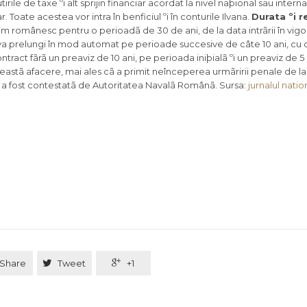
rile de taxe ºi alt sprijin financiar acordat la nivel naþional sau interna
. Toate acestea vor intra în benficiul ºi în conturile Ilvana.
Durata ºi r
m românesc pentru o perioadã de 30 de ani, de la data intrãrii în vigo
e va prelungi în mod automat pe perioade succesive de câte 10 ani, cu 
ntract fãrã un preaviz de 10 ani, pe perioada iniþialã ºi un preaviz de 5 a
ceastã afacere, mai ales cã a primit neînceperea urmãririi penale de l
a a fost contestatã de Autoritatea Navalã Românã. Sursa:
jurnalul natio
Share

Tweet

+1