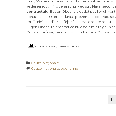
mult, ANR se obligã sã transmitã toate subvenþiile, scuti
vederea scutirii ºi operãrii unui Registru Naval secundar
contractului
Eugen Olteanu a cedat pavilionul mariti
contractului. “Ulterior, durata prezentului contract s
totuºi, nici una dintre pãrþi sã nu rezilieze prezentul co
Eugen Olteanu a precizat cã nu este nimic ilegal în a
Constanþa. Însã, decizia procurorilor de la Constanþ
2 total views
, 1 views today
Category

Cauze Naţionale
Tags

Cauze Nationale
,
economie
