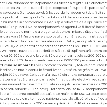
ptul cã înfiinþarea ºi funcþionarea cu succes a registrului ºi atractivit
oate realiza numai cu dedicaþie, cooperare ºi suport din partea sa”. 
orespunzãtor toate aprobãrile, acordurile, documentaþia ºi alt spriji
l juridic al firmei cipriote “în calitate de titular al drepturilor exclusiv
r instrumente în conformitate cu legislaþia relevantã de a opri orice ac
ntului”. La punctul 6.3. se menþioneazã cã agentul va fi liber sã înche
ile contractuale normale ale agentului, pentru limitarea rãspunderii sal
i care vor sã îºi înscrie navele sub pavilion românesc, administrat de f
ã calculatã în funcþie de greutatea vasului. Astfel, se va plãti 0,3 euro
0 DWT; 0,2 euro pentru ce fiecare tonã metricã DWT între 10001 ºi 30
T. Pentru navele de croazierã existã o taxã suplimentarã pentru ec
vele cu 50-200 persoane la bord; 30 euro pentru navele cu 200-500 pe
ne la bord; 20 de euro pentru navele cu 1000-1500 persoane la bord;
rd.
Cum se împart banii?
Conform contractului, ANR va primi câte 
banilor vor intra în conturile firmei Ilvana. Dar sã nu ne grãbim. ANR va
el puþin 200 de nave. Cel puþin aºa rezultã din anexa contractului, care
lucrãtoare a fiecãrui an pentru navele înmatriculate efectiv în registru î
 în care numãrul de nave înmatriculate în Registru este mai mare de 200
nea pentru primele 200 de nave)”. Totodatã, clauza 14.2.2. menþioneaz
i de la începerea operãrii acestuia este mai mic de 100. Cu toate acest
ce, tehnice sau din alte motive naþionale sau ale UE, pãrþile pot fi de 
cât timp se vor înregistra 200 de nave, pânã când ANR sã primeascã pri