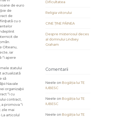
nse în
Dificultatea
ilioane de euro
ncþie de
Religia viitorului
tract de
fiinþatã cu o
CINE ȚINE PÂINEA
mentelor
ndeplinit
Despre misteriosul deces
ternicit de
al domnului Lindsey
 român.
Graham
e Olteanu,
ecte, iar
ã-ºi apere
umele statului
Comentarii
t actualizatã
e sã
Neele
on
Bogăția lui TE
ãþii Navale
IUBESC
nei organizaþii
act ºi cu
Neele
on
Bogăția lui TE
ului contract,
IUBESC
, a promova ºi
 zile mai
Neele
on
Bogăția lui TE
La articolul