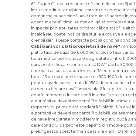
6.1, Eugen Olteanu recunoaºte în numele autoritãþii “fa
într-un mediu internaþional extrem de competitiv se p
demonstra buna voinþã, ANR trebuie sã acorde în mod c
Agent. În acelaºi timp, se mai obligã sã protejeze statutu
în special prin epuizarea oricãror cãi de atac ºi a alto
încalcã sau poate încãlca drepturile exclusive ale age
clienþii sãi ºi aceste contracte pot sã conþinã condiþi
Câþi bani vor plãti proprietarii de nave?
Armatori
plãti o taxã de bazã de 6.000 euro, plus o taxã variabil
tonã metricã pentru navele cu greutatea între 1-1000
euro pentru fiecare tonã metricã DWT peste 30000 DW
care va fi calculatã dupã formula: 35 euro pentru na
bord; 25 de euro pentru navele cu 500-1000 de persoa
pentru navele cu mai mult de 1500 de persoane la bo
an pentru fiecare navã înmatriculatã în registru, restul 
doar în momentul în care vor fi înscrise în registru c
autoritãþii va deveni scadentã ºi plãtibilã în ultima zi 
respectiv cu prima platã scadentã ºi plãtibilã în anul
autoritãþii va deveni scadentã ºi plãtibilã, de aseme
de nave înregistrate în mod ferm în registru dupã 3 an
care controlul pãrþilor este depãºit, din motive politi
prelungeascã acest termen de la 3 la 4 ani”. Oare în 