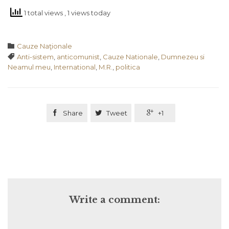
1 total views
, 1 views today
Category

Cauze Naţionale
Tags

Anti-sistem
,
anticomunist
,
Cauze Nationale
,
Dumnezeu si
Neamul meu
,
International
,
M.R.
,
politica

Share

Tweet

+1
Write a comment: