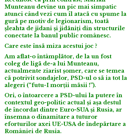
Munteanu devine un pic mai simpatic
atunci când vezi cum îl atacã cu spume la
gurã pe motiv de legionarism, toatã
șleahta de jidani și jidãniți din structurile
conectate la banul public românesc.
Care este însã miza acestui joc ?
Am aflat-o întâmplãtor, de la un fost
coleg de ligã de-a lui Munteanu,
actualmente ziarist șomer, care se temea
cã potrivit sondajelor, PSD-ul o sã ia tot la
alegeri (“futu-I morții mãsii !”).
Ori, o întoarcere a PSD-ului la putere în
contextul geo-politic actual și așa destul
de încordat dintre Euro-SUA și Rusia, ar
însemna o dinamitare a tuturor
eforturilor axei UE-USA de îndepãrtare a
României de Rusia.