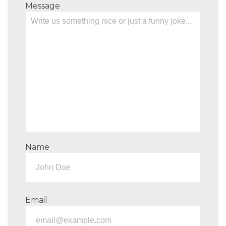
Message
Name
Email