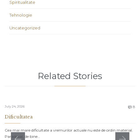
Spiritualitate
Tehnologie
Uncategorized
Related Stories
C
July 24, 2026
8

Dificultatea
Cea mai mare dificultate a vremurilor actuale nu este de ordin material.
Paradoxal, de bine…