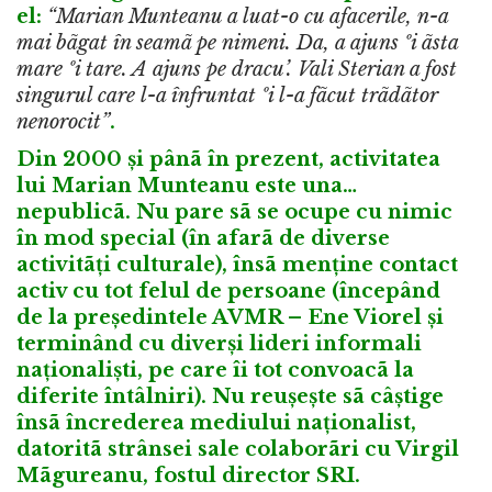
el:
“Marian Munteanu a luat-o cu afacerile, n-a
mai bãgat în seamã pe nimeni. Da, a ajuns ºi ãsta
mare ºi tare. A ajuns pe dracu’. Vali Sterian a fost
singurul care l-a înfruntat ºi l-a fãcut trãdãtor
nenorocit”
.
Din 2000 și pânã în prezent, activitatea
lui Marian Munteanu este una…
nepublicã. Nu pare sã se ocupe cu nimic
în mod special (în afarã de diverse
activitãți culturale), însã menține contact
activ cu tot felul de persoane (începând
de la președintele AVMR – Ene Viorel și
terminând cu diverși lideri informali
naționaliști, pe care îi tot convoacã la
diferite întâlniri). Nu reușește sã câștige
însã încrederea mediului naționalist,
datoritã strânsei sale colaborãri cu Virgil
Mãgureanu, fostul director SRI.