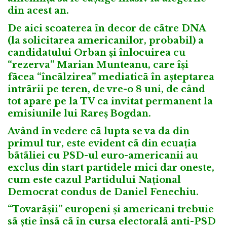
din acest an.
De aici scoaterea în decor de cãtre DNA
(la solicitarea americanilor, probabil) a
candidatului Orban și înlocuirea cu
“rezerva” Marian Munteanu, care își
fãcea “încãlzirea” mediaticã în așteptarea
intrãrii pe teren, de vre-o 8 uni, de când
tot apare pe la TV ca invitat permanent la
emisiunile lui Rareș Bogdan.
Având în vedere cã lupta se va da din
primul tur, este evident cã din ecuația
bãtãliei cu PSD-ul euro-americanii au
exclus din start partidele mici dar oneste,
cum este cazul Partidului Național
Democrat condus de Daniel Fenechiu.
“Tovarãșii” europeni și americani trebuie
sã știe însã cã în cursa electoralã anti-PSD