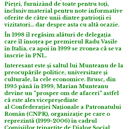
Pieței, furnizând de toate pentru toți,
inclusiv material pentru note informative
oferite de cãtre unii dintre patrioții ei
vizitatori… dar despre asta cu altã ocazie.
În 1998 îl regãsim alãturi de delegația
care îl însoțea pe premierul Radu Vasile
în Italia, ca apoi în 1999 se zvonea cã se va
înscrie în PNL.
Interesant este și saltul lui Munteanu de la
preocupãrile politice, universitare și
culturale, la cele economice. Brusc, din
1995 pânã în 1999, Marian Munteanu
devine un “prosper om de afaceri” astfel
cã este ales vicepreședinte
al
Confederației Naționale a Patronatului
Român (CNPR)
, organizație pe care o
reprezintã (1999-2006) în cadrul
Comisiilor tripartite de Dialog Social