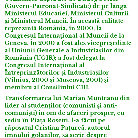
(Guvern-Patronat-Sindicate) de pe lângã
Ministerul Educației, Ministerul Culturii
și Ministerul Muncii. În aceastã calitate
reprezintã România, în 2000, la
Congresul Internațional al Muncii de la
Geneva. În 2000 a fost ales vicepreședinte
al Uniunii Generale a Industriașilor din
România (UGIR); a fost delegat la
Congresul Internațional al
Întreprinzãtorilor și Industriașilor
(
Vilnius
, 2000 și
Moscova
, 2001) și
membru al Consiliului CIII.
Transformarea lui Marian Munteanu din
lider al studenților (comuniști și anti-
comuniști) în om de afaceri prosper, cu
sediu în Piața Rosetti, l-a fãcut pe
rãposatul Cristian Pațurcã, autorul
imnului golanilor, sã scrie despre