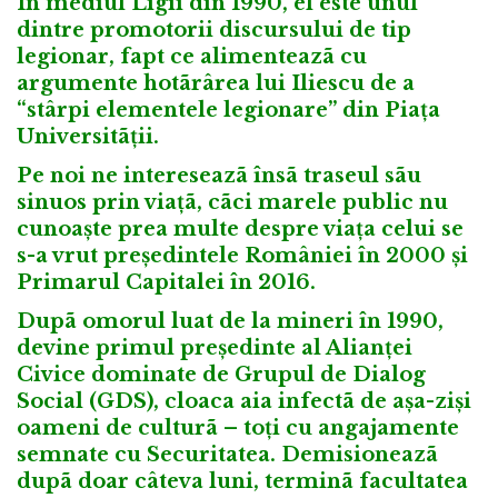
În mediul Ligii din 1990, el este unul
dintre promotorii discursului de tip
legionar, fapt ce alimenteazã cu
argumente hotãrârea lui Iliescu de a
“stârpi elementele legionare” din Piața
Universitãții.
Pe noi ne intereseazã însã traseul sãu
sinuos prin viațã, cãci marele public nu
cunoaște prea multe despre viața celui se
s-a vrut președintele României în 2000 și
Primarul Capitalei în 2016.
Dupã omorul luat de la mineri în 1990,
devine primul președinte al Alianței
Civice dominate de Grupul de Dialog
Social (GDS), cloaca aia infectã de așa-ziși
oameni de culturã – toți cu angajamente
semnate cu Securitatea. Demisioneazã
dupã doar câteva luni, terminã facultatea