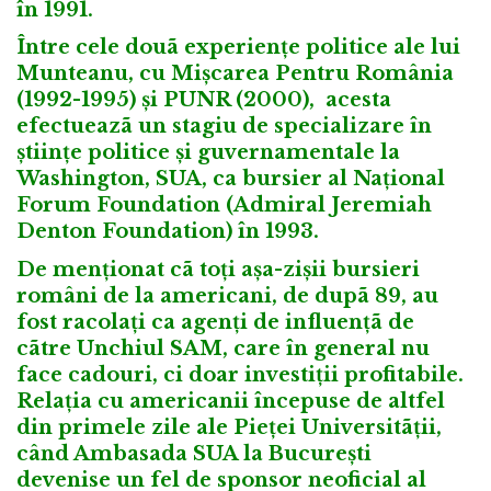
în 1991.
Între cele douã experiențe politice ale lui
Munteanu, cu Mișcarea Pentru România
(1992-1995) și PUNR (2000), acesta
efectueazã un stagiu de specializare în
științe politice și guvernamentale la
Washington, SUA, ca bursier al Național
Forum Foundation (Admiral Jeremiah
Denton Foundation) în 1993.
De menționat cã toți așa-zișii bursieri
români de la americani, de dupã 89, au
fost racolați ca agenți de influențã de
cãtre Unchiul SAM, care în general nu
face cadouri, ci doar investiții profitabile.
Relația cu americanii începuse de altfel
din primele zile ale Pieței Universitãții,
când Ambasada SUA la București
devenise un fel de sponsor neoficial al