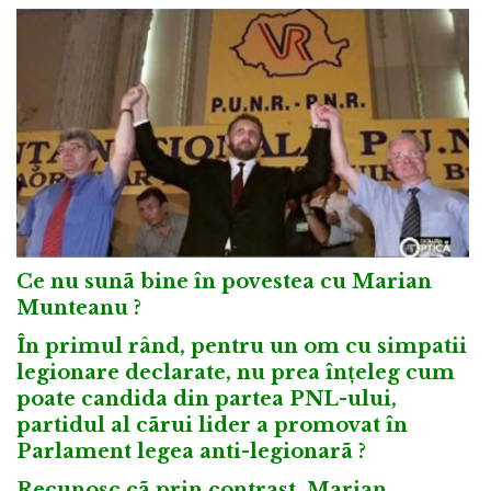
Ce nu sunã bine în povestea cu Marian
Munteanu ?
În primul rând, pentru un om cu simpatii
legionare declarate, nu prea înțeleg cum
poate candida din partea PNL-ului,
partidul al cãrui lider a promovat în
Parlament legea anti-legionarã ?
Recunosc cã prin contrast, Marian