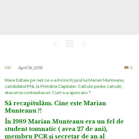



Co
MR
April 16, 2016
0

Mare bãtaie pe net ce s-a încins în jurul lui Marian Munteanu,
candidatul PNL la Primãria Capitalei. Calcule peste calcule,
atacuri și contraatacuri. Cum s-a ajuns aici ?
Sã recapitulãm.
Cine este Marian
Munteanu ?!
În 1989 Marian Munteanu era un fel de
student tomnatic ( avea 27 de ani),
membru PCR și secretar de an al