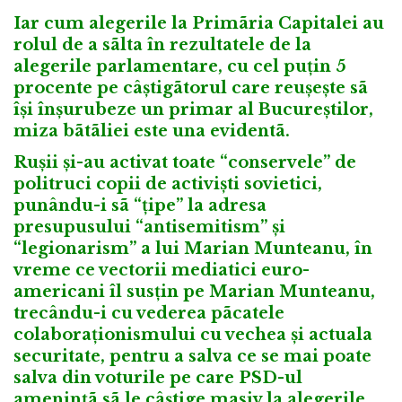
Iar cum alegerile la Primãria Capitalei au
rolul de a sãlta în rezultatele de la
alegerile parlamentare, cu cel puțin 5
procente pe câștigãtorul care reușește sã
își înșurubeze un primar al Bucureștilor,
miza bãtãliei este una evidentã.
Rușii și-au activat toate “conservele” de
politruci copii de activiști sovietici,
punându-i sã “țipe” la adresa
presupusului “antisemitism” și
“legionarism” a lui Marian Munteanu, în
vreme ce vectorii mediatici euro-
americani îl susțin pe Marian Munteanu,
trecându-i cu vederea pãcatele
colaboraționismului cu vechea și actuala
securitate, pentru a salva ce se mai poate
salva din voturile pe care PSD-ul
amenințã sã le câștige masiv la alegerile