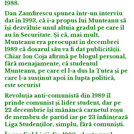
1988.
Dan Zamfirescu spunea într-un interviu
dat în 1993, cã i-a propus lui Munteanu sã
își dezvãluie unul altuia gradul pe care îl
au în Securitate. Și cã, mai mult,
Munteanu era preocupat în decembrei
1989 cã dosarul sãu va fi dat publicitãții.
Chiar Ion Coja afirmã pe blogul personal,
fãrã menajamente, cã studentul
Munteanu, pe care el l-a dus la Țutea și pe
care l-a susținut apoi în lupta politicã,
este securist
Revoluția anti-comunistã din 1989 îl
prinde comunist și lider student, dar pe
22 decembrie își mãnâncã carnetul roșu
de membru de partid iar pe 23 înființeazã
Liga Studenților, simplu, fãrã comuniști.