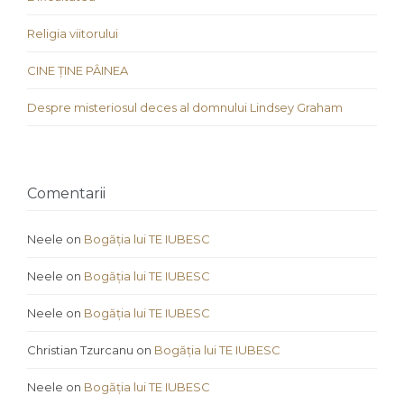
Religia viitorului
CINE ȚINE PÂINEA
Despre misteriosul deces al domnului Lindsey Graham
Comentarii
Neele
on
Bogăția lui TE IUBESC
Neele
on
Bogăția lui TE IUBESC
Neele
on
Bogăția lui TE IUBESC
Christian Tzurcanu
on
Bogăția lui TE IUBESC
Neele
on
Bogăția lui TE IUBESC