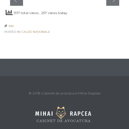
1317 total views
, 257 views today
MR

POSTED IN:
CAUZE NAŢIONALE
© 2018 Cabinet de avocatura Mihai Rapcea