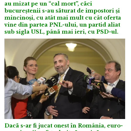
au mizat pe un “cal mort”, cãci
bucureștenii s-au sãturat de impostori și
mincinoși, cu atât mai mult cu cât oferta
vine din partea PNL-ului, un partid aliat
sub sigla USL, pânã mai ieri, cu PSD-ul.
Dacã s-ar fi jucat onest în România, euro-