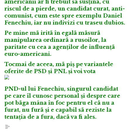
americanii ar fi trebuit sã susținã, cu
riscul de a pierde, un candidat curat, anti-
comunist, cum este spre exemplu Daniel
Fenechiu, iar nu indivizi cu traseu dubios.
Pe mine mã iritã în egalã mãsurã
manipularea ordinarã a rusoilor, la
paritate cu cea a agenților de influențã
euro-americani.
Tocmai de aceea, mã piș pe variantele
oferite de PSD și PNL și voi vota
PND-ul lui Fenechiu, singurul candidat
pe care îl cunosc personal și despre care
pot bãga mâna în foc pentru el cã nu a
furat, nu furã și e capabil sã reziste la
tentația de a fura, dacã va fi ales.
]]>