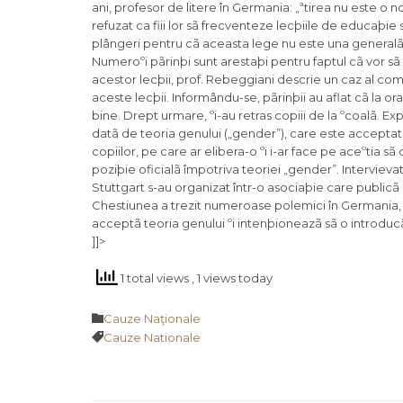
ani, profesor de litere în Germania: „ªtirea nu este o 
refuzat ca fiii lor sã frecventeze lecþiile de educaþie
plângeri pentru cã aceasta lege nu este una generalã a 
Numeroºi pãrinþi sunt arestaþi pentru faptul cã vor sã 
acestor lecþii, prof. Rebeggiani descrie un caz al com
aceste lecþii. Informându-se, pãrinþii au aflat cã la 
bine. Drept urmare, ºi-au retras copiii de la ºcoalã.
datã de teoria genului („gender”), care este acceptatã
copiilor, pe care ar elibera-o ºi i-ar face pe aceºtia sã
poziþie oficialã împotriva teoriei „gender”. Intervieva
Stuttgart s-au organizat într-o asociaþie care publicã
Chestiunea a trezit numeroase polemici în Germania, da
acceptã teoria genului ºi intenþioneazã sã o introducã 
]]>
1 total views
, 1 views today
Category

Cauze Naţionale
Tags

Cauze Nationale