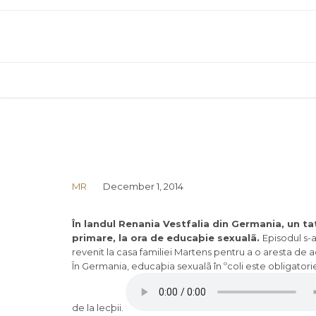
MR
December 1, 2014
În landul Renania Vestfalia din Germania, un tat
primare, la ora de educaþie sexualã.
Episodul s-a
revenit la casa familiei Martens pentru a o aresta de a
În Germania, educaþia sexualã în ºcoli este obligatorie 
de la lecþii.