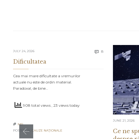
Comments
JULY 24, 2026
8

Dificultatea
Cea mai mare dificultate a vremurilor
actuale nu este de ordin material.
Paradoxal, de bine…
908 total views
, 23 views today
JUNE 21, 2026
MR

Ce ne sp
POSTED IN:
CAUZE NAŢIONALE