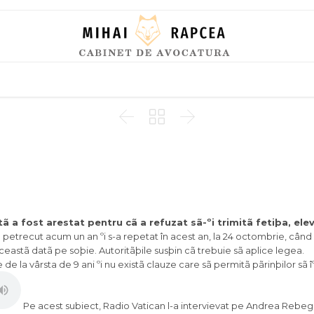
Skip
to
content



ã a fost arestat pentru cã a refuzat sã-ºi trimitã fetiþa, elev
 petrecut acum un an ºi s-a repetat în acest an, la 24 octombrie, când 
ceastã datã pe soþie. Autoritãþile susþin cã trebuie sã aplice legea.
de la vârsta de 9 ani ºi nu existã clauze care sã permitã pãrinþilor sã îº
Pe acest subiect, Radio Vatican l-a intervievat pe Andrea Rebegg