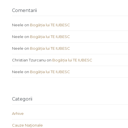
Comentarii
Neele
on
Bogăția lui TE IUBESC
Neele
on
Bogăția lui TE IUBESC
Neele
on
Bogăția lui TE IUBESC
Christian Tzurcanu
on
Bogăția lui TE IUBESC
Neele
on
Bogăția lui TE IUBESC
Categorii
Arhive
Cauze Naţionale