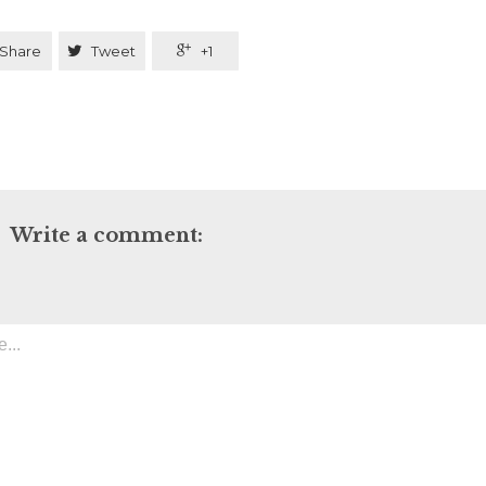
Share

Tweet

+1
Write a comment: