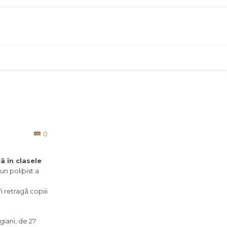
Comments
0

ã în clasele
un poliþist a
i retragã copiii
iani, de 27