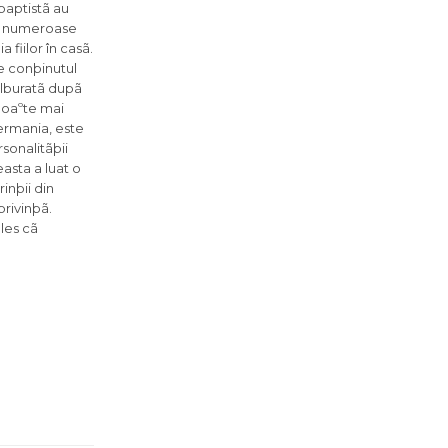
 baptistã au
ute numeroase
fiilor în casã.
te conþinutul
tulburatã dupã
unoaºte mai
Germania, este
sonalitãþii
easta a luat o
inþii din
privinþã.
eles cã