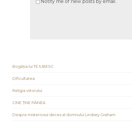
Notify me of new posts by email.
Bogăția lui TE IUBESC
Dificultatea
Religia viitorului
CINE ȚINE PÂINEA
Despre misteriosul deces al domnului Lindsey Graham