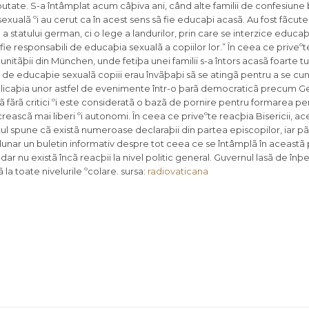
noutate. S-a întâmplat acum câþiva ani, când alte familii de confesiune
 sexualã ºi au cerut ca în acest sens sã fie educaþi acasã. Au fost fãc
statului german, ci o lege a landurilor, prin care se interzice educaþia 
fie responsabili de educaþia sexualã a copiilor lor.” În ceea ce priveº
unitãþii din München, unde fetiþa unei familii s-a întors acasã foarte 
ora de educaþie sexualã copiii erau învãþaþi sã se atingã pentru a se c
 Explicaþia unor astfel de evenimente într-o þarã democraticã precum 
 fãrã critici ºi este consideratã o bazã de pornire pentru formarea per
 creascã mai liberi ºi autonomi. În ceea ce priveºte reacþia Bisericii, ac
tul spune cã existã numeroase declaraþii din partea episcopilor, iar pãr
 lunar un buletin informativ despre tot ceea ce se întâmplã în aceastã 
r nu existã încã reacþii la nivel politic general. Guvernul lasã de înþ
la toate nivelurile ºcolare. sursa:
radiovaticana