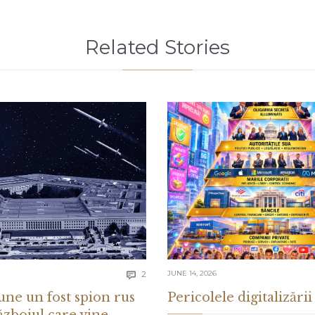
Related Stories
Comments
2
JUNE 14, 2026

une un fost spion rus
Pericolele digitalizării