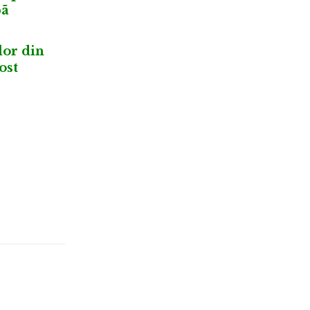
þã
lor din
ost