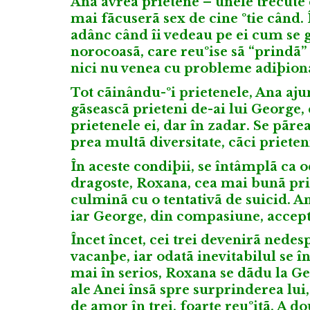
Ana avrea prietene – unele trecute 
mai fãcuserã sex de cine ºtie când. 
adânc când îi vedeau pe ei cum se 
norocoasã, care reuºise sã “prindã” 
nici nu venea cu probleme adiþion
Tot cãinându-ºi prietenele, Ana ajun
gãseascã prieteni de-ai lui George, c
prietenele ei, dar în zadar. Se pãre
prea multã diversitate, cãci priete
În aceste condiþii, se întâmplã ca o
dragoste, Roxana, cea mai bunã prie
culminã cu o tentativã de suicid. A
iar George, din compasiune, accept
Încet încet, cei trei devenirã nede
vacanþe, iar odatã inevitabilul se 
mai în serios, Roxana se dãdu la Ge
ale Anei însã spre surprinderea lui,
de amor în trei, foarte reuºitã. A do