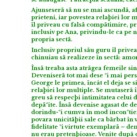
Ajunseserã sã nu se mai ascundã, af
prieteni, iar povestea relaþiei lor m
îl priveau cu falsã compãtimire, pr
inclusiv pe Ana, privindu-le ca pe n
propria sectã.
Inclusiv propriul sãu guru îl privea
chinuiau sã realizeze în sectã: amor
Însã treaba asta atrãgea femeile s
Deveniserã tot mai dese ºi mai persis
George le primea, încât el deja se s
relaþiei lor multiple. Se mutaserã 
greu sã respecþi intimitatea celui 
depãºite. Însã devenise agasat de d
dorindu-ºi cumva în mod inconºtient 
povara unicitãþii sale ca bãrbat în v
fidelitate ºi virtute exemplarã – d
nu erau pretenþioase. Venite dupã 