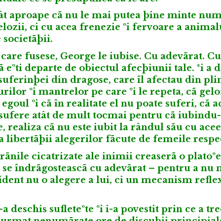
ât aproape cã nu le mai putea þine minte num
lozii, ci cu acea frenezie ºi fervoare a animal
 societãþii.
u care fusese, George le iubise. Cu adevãrat. C
ã eºti departe de obiectul afecþiunii tale. ªi a 
uferinþei din dragose, care îl afectau din plin
rilor ºi mantrelor pe care ºi le repeta, cã gelo
egoul ºi cã în realitate el nu poate suferi, cã a
ã sufere atât de mult tocmai pentru cã iubindu-
, realiza cã nu este iubit la rândul sãu cu acee
 libertãþii alegerilor fãcute de femeile respe
 rãnile cicatrizate ale inimii creaserã o platoºe
ã se îndrãgosteascã cu adevãrat – pentru a nu 
ident nu o alegere a lui, ci un mecanism refle
 deschis sufleteºte ºi i-a povestit prin ce a tre
au urmat nenumãrate ore de discuþii principiale