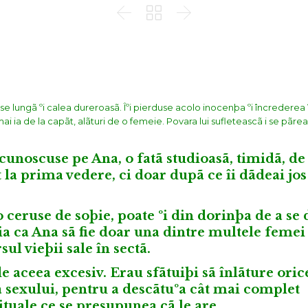



ese lungã ºi calea dureroasã. Îºi pierduse acolo inocenþa ºi încrederea
mai ia de la capãt, alãturi de o femeie. Povara lui sufleteascã i se pãre
 cunoscuse pe Ana, o fatã studioasã, timidã, de
 la prima vedere, ci doar dupã ce îi dãdeai jos
 ceruse de soþie, poate ºi din dorinþa de a se
ia ca Ana sã fie doar una dintre multele femei
ul vieþii sale în sectã.
de aceea excesiv. Erau sfãtuiþi sã înlãture oric
a sexului, pentru a descãtuºa cât mai complet
ituale ce se presupunea cã le are.