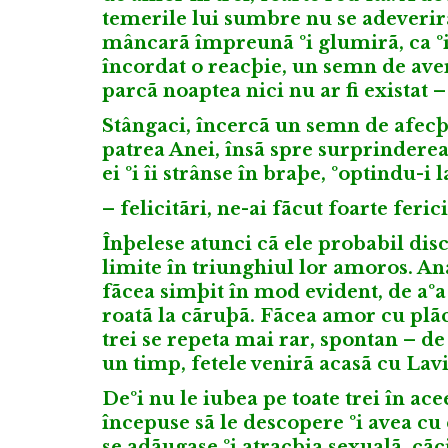
temerile lui sumbre nu se adeverirã.
mâncarã împreunã ºi glumirã, ca ºi
încordat o reacþie, un semn de aver
parcã noaptea nici nu ar fi existat –
Stângaci, încercã un semn de afec
patrea Anei, însã spre surprinderea 
ei ºi îi strânse în braþe, ºoptindu-i 
– felicitãri, ne-ai fãcut foarte feri
Înþelese atunci cã ele probabil disc
limite în triunghiul lor amoros. Ana
fãcea simþit în mod evident, de aºa
roatã la cãruþã. Fãcea amor cu plã
trei se repeta mai rar, spontan – d
un timp, fetele venirã acasã cu Lavin
Deºi nu le iubea pe toate trei în ace
începuse sã le descopere ºi avea cu 
se adãugase ºi atracþia sexualã, cãc