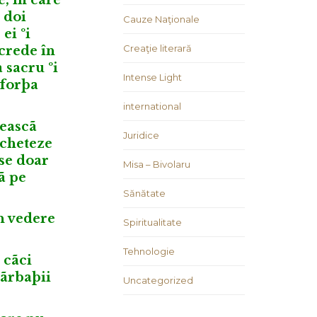
t doi
Cauze Naţionale
ei ºi
Creaţie literară
 crede în
 sacru ºi
Intense Light
 forþa
international
ºeascã
Juridice
ocheteze
ese doar
Misa – Bivolaru
ã pe
Sănătate
in vedere
Spiritualitate
Tehnologie
 cãci
bãrbaþii
Uncategorized