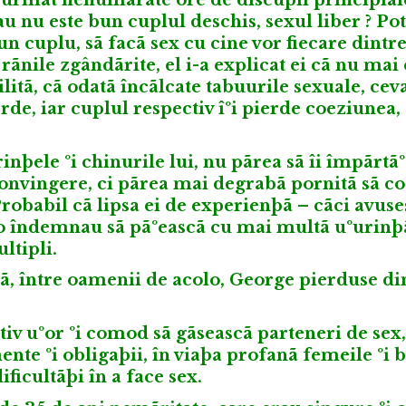
sau nu este bun cuplul deschis, sexul liber ? Po
 cuplu, sã facã sex cu cine vor fiecare dintre 
rãnile zgândãrite, el i-a explicat ei cã nu mai
litã, cã odatã încãlcate tabuurile sexuale, ceva
erde, iar cuplul respectiv îºi pierde coeziunea,
inþele ºi chinurile lui, nu pãrea sã îi împãrtã
convingere, ci pãrea mai degrabã pornitã sã c
. Probabil cã lipsa ei de experienþã – cãci avus
, o îndemnau sã pãºeascã cu mai multã uºurinþ
ltipli.
ctã, între oamenii de acolo, George pierduse d
tiv uºor ºi comod sã gãseascã parteneri de sex,
te ºi obligaþii, în viaþa profanã femeile ºi 
ficultãþi în a face sex.