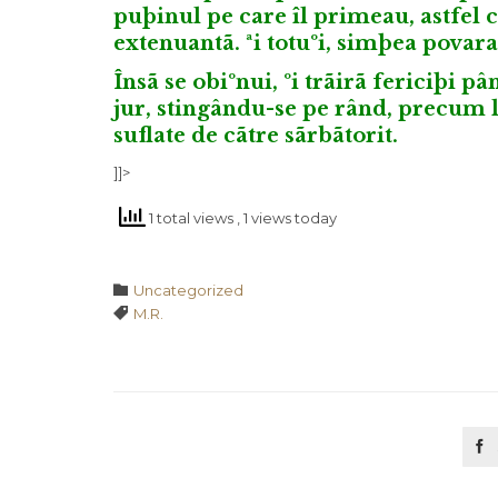
puþinul pe care îl primeau, astfel 
extenuantã. ªi totuºi, simþea povara 
Însã se obiºnui, ºi trãirã fericiþi p
jur, stingându-se pe rând, precum l
suflate de cãtre sãrbãtorit.
]]>
1 total views
, 1 views today
Category

Uncategorized
Tags

M.R.
