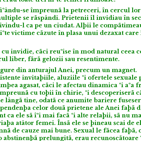
iºându-se împreunã la petreceri, în cercul lor
ultiple se rãspândi. Prietenii îl invidiau în sec
ivindu-l ca pe un ciudat. Alþii le compãtimeau
iºte victime cãzute în plasa unui dezaxat care 
 cu invidie, cãci reuºise în mod natural ceea ce
ul liber, fãrã gelozii sau resentimente.
ingure din anturajul Anei, precum un magnet.
tente invitaþiile, aluziile ºi ofertele sexuale 
imþea agasat, cãci le afectau dinamica ºi aºa fr
împreunã cu toþii în chirie, ºi descoperiserã c
de lângã tine, odatã ce anumite bariere fusese
ependenþa celor douã prietene ale Anei faþã de
ca ele sã îºi mai facã ºi alte relaþii, sã nu m
iaþa atâtor femei. Însã ele se þineau scai de e
emnã de cauze mai bune. Sexual le fãcea faþã, c
o abstinenþã prelungitã, erau recunoscãtoare 