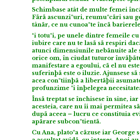
Schimbase atât de multe femei înc
Fãrã ascunziºuri, reumuºcãri sau ge
tânãr, ce nu cunoaºte încã barierele
ªi totuºi, pe unele dintre femeile c
iubire care nu te lasã sã respiri dac
atunci dimensiunile nebãnuite ale s
orice om, în ciudat tuturor învãþãtu
manifestare a egoului, cã el nu este 
suferinþã este o iluzie. Ajunsese s
acea conºtiinþã a libertãþii asumate
profunzime ºi înþelegea necesitatea
Însã treptat se închisese în sine, iar
acesteia, care nu îi mai permitea s
dupã aceea – lucru ce constituia ev
apãrare subconºtientã.
Cu Ana, platoºa cãzuse iar George s-a
a ascultat avidã, cu interes. Apoi 