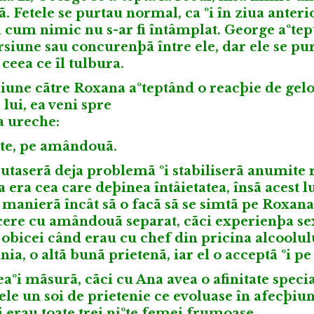
 Fetele se purtau normal, ca ºi în ziua anteri
 cum nimic nu s-ar fi întâmplat. George aºtep
siune sau concurenþã între ele, dar ele se pu
 ceea ce îl tulbura.
þiune cãtre Roxana aºteptând o
reacþie de gelo
lui, ea veni spre
la ureche:
cite, pe amândouã.
utaserã deja problemã ºi stabiliserã anumite r
 era cea care deþinea întâietatea, însã acest l
 manierã încât sã o facã sã se simtã pe Roxana
cere cu amândouã separat, cãci experienþa se
e obicei când erau cu chef din pricina alcoolu
ia, o altã bunã prietenã, iar el o acceptã ºi pe
eaºi mãsurã, cãci cu Ana avea o afinitate specia
ele un soi de prietenie ce evoluase în afecþiun
i erau toate trei niºte femei frumoase.