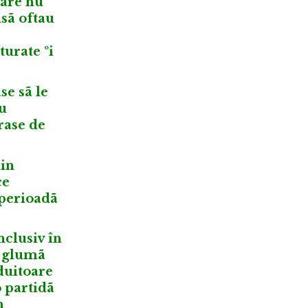
care nu
nsã oftau
turate ºi
se sã le
cu
rase de
din
ce
 perioadã
nclusiv în
n glumã
duitoare
o partidã
n