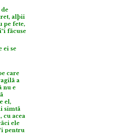
 de
ret, alþii
 pe fete,
îºi fãcuse
 ei se
pe care
agilã a
ã nu e
rã
 el,
ai simtã
l, cu acea
ãci ele
ºi pentru