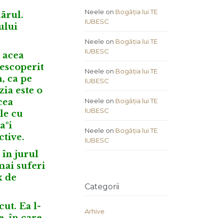
Neele
on
Bogăția lui TE
ãrul.
IUBESC
ului
Neele
on
Bogăția lui TE
IUBESC
u acea
descoperit
Neele
on
Bogăția lui TE
, ca pe
IUBESC
zia este o
Neele
on
Bogăția lui TE
cea
IUBESC
le cu
aºi
Neele
on
Bogăția lui TE
ctive.
IUBESC
 în jurul
mai suferi
x de
Categorii
cut. Ea l-
Arhive
, în care