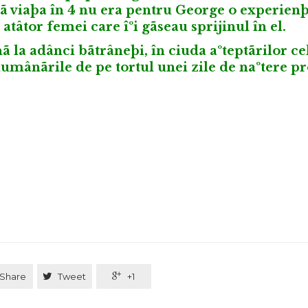
cã viaþa în 4 nu era pentru George o experien
atâtor femei care îºi gãseau sprijinul în el.
ânã la adânci bãtrâneþi, în ciuda aºteptãrilor ce
umânãrile de pe tortul unei zile de naºtere pr
Share

Tweet

+1