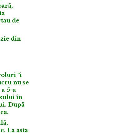
oarã,
ta
rtau de
zie din
oluri ºi
ucru nu se
 a 5-a
xului în
lui. Dupã
 ea.
lã,
e. La asta