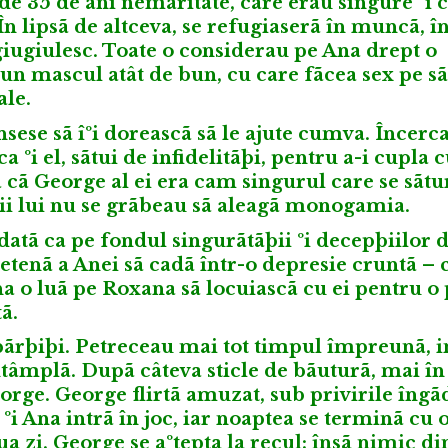
de 35 de ani nemãritate, care erau singure ºi 
În lipsã de altceva, se refugiaserã în muncã, î
giugiulesc. Toate o considerau pe Ana drept o
un mascul atât de bun, cu care fãcea sex pe sã
ale.
sese sã îºi doreascã sã le ajute cumva. Încerca
a ºi el, sãtui de infidelitãþi, pentru a-i cupla 
a cã George al ei era cam singurul care se sãtu
nii lui nu se grãbeau sã aleagã monogamia.
datã ca pe fondul singurãtãþii ºi decepþiilor 
tenã a Anei sã cadã într-o depresie cruntã – 
na o luã pe Roxana sã locuiascã cu ei pentru o
ã.
spãrþiþi. Petreceau mai tot timpul împreunã, i
întâmplã. Dupã câteva sticle de bãuturã, mai î
orge. George flirtã amuzat, sub privirile îngã
 ºi Ana intrã în joc, iar noaptea se terminã cu 
ua zi, George se aºtepta la recul; însã nimic di