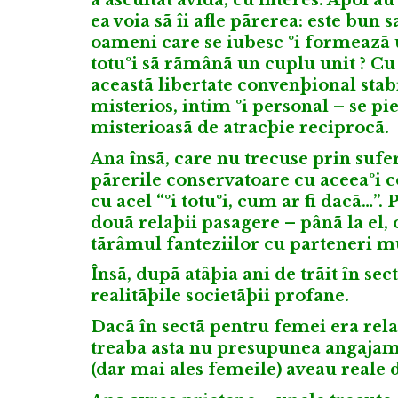
ea voia sã îi afle pãrerea: este bun 
oameni care se iubesc ºi formeazã un
totuºi sã rãmânã un cuplu unit ? Cu 
aceastã libertate convenþional stabi
misterios, intim ºi personal – se pi
misterioasã de atracþie reciprocã.
Ana însã, care nu trecuse prin sufer
pãrerile conservatoare cu aceeaºi 
cu acel “ºi totuºi, cum ar fi dacã…”
douã relaþii pasagere – pânã la el
tãrâmul fanteziilor cu parteneri mu
Însã, dupã atâþia ani de trãit în se
realitãþile societãþii profane.
Dacã în sectã pentru femei era rela
treaba asta nu presupunea angajamen
(dar mai ales femeile) aveau reale di