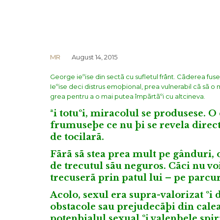
MR
August 14, 2015
George ieºise din sectã cu sufletul frânt. Cãderea fus
Ieºise deci distrus emoþional, prea vulnerabil cã sã o 
grea pentru a o mai putea împãrtãºi cu altcineva.
ªi totuºi, miracolul se produsese. O
frumuseþe ce nu þi se revela direct
de tocilarã.
Fãrã sã stea prea mult pe gânduri, o
de trecutul sãu neguros. Cãci nu vo
trecuserã prin patul lui – pe parcurs
Acolo, sexul era supra-valorizat ºi 
obstacole sau prejudecãþi din cale
potenþialul sexual ºi valenþele spir