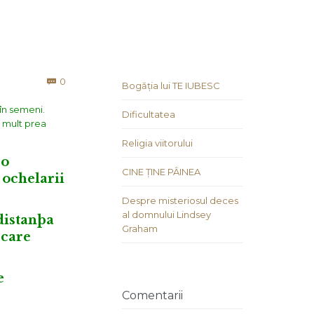
Comments
0

Bogăția lui TE IUBESC
 în semeni.
Dificultatea
a mult prea
Religia viitorului
 o
CINE ȚINE PÂINEA
 ochelarii
Despre misteriosul deces
al domnului Lindsey
 distanþa
Graham
 care
e
Comentarii