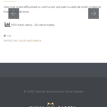
Cea mai mare dificultate a vremurilor actuale nu este de ordin material.
Paradoxal, de bine…
930 total views
, 45 views today
MR

POSTED IN:
CAUZE NAŢIONALE
© 2018 Cabinet de avocatura Mihai Rapcea