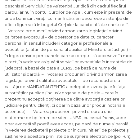
deschis al Serviciului de Asistenþã Juridicã din cadrul fiecãrui
barou, iar nu în contul Curþilor de Apel , cum este în prezent, de
unde banii sunt viraþi cu mari întârzieri deoarece asistenþa din
oficiu figureazã în bugetul Curþilor la capitolul “alte cheltuieli”. –
Votarea propunerii privind armonizarea legislației privind
calitatea avocatului – de operator de date cu caracter
personal, în sensul includerii categoriei profesionale a
avocaților (alãturi de personalul auxiliar al Ministerului Justiției) –
în legea privind persoanele care au dreptul sã acceseze în mod
direct, în vederea asigurãrii serviciilor avocațiale în instanțele de
judecatã, a bazei de date a ECRIS, pe bazã de nume de
utilizator și parolã. – Votarea propunerii privind armonizarea
legislației privind calitatea avocatului – de recunoaștere a
calitãții de MANDAT AUTENTIC a delegației avocațiale în fața
autoritãților publice (inclusiv organele de poliție – care în
prezent nu acceptã obținerea de cãtre avocați a cazierelor
judiciare pentru clienți, ci doar în baza unor procuri notariale
autentice). – Votarea propunerii privind crearea unei
platforme de tip forum pe siteul UNBR, cu circuit închis, unde
doar avocații sã poatã avea acces, pe bazã de nume și parolã,
în vederea dezbaterii proiectelor în curs, inițierii de proiecte și
susținere a acestora prin liste de susținere electronice (poll-uri),