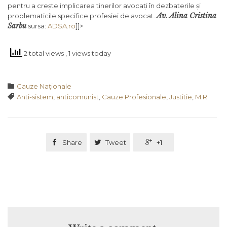
pentru a crește implicarea tinerilor avocați în dezbaterile și
Av. Alina Cristina
problematicile specifice profesiei de avocat.
Sarbu
sursa:
ADSA.ro
]]>
2 total views
, 1 views today
Category

Cauze Naţionale
Tags

Anti-sistem
,
anticomunist
,
Cauze Profesionale
,
Justitie
,
M.R.

Share

Tweet

+1