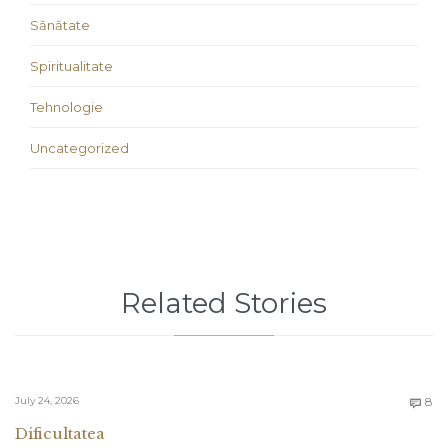
Sănătate
Spiritualitate
Tehnologie
Uncategorized
Related Stories
C
July 24, 2026
8

Dificultatea