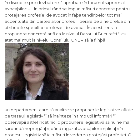
în discuþie spre dezbatere ºi aprobare în forumul suprem al
avocaþilor: – în primul rând se impun mãsuri concrete pentru
protejarea profesiei de avocat în faþa tendinþelor tot mai
accentuate din partea altor profesii liberale de a ne prelua din
atribuþiile specifice profesiei de avocat. În acest sens, o
propunere concretã ar fi ca la nivelul Baroului Bucureºti ºi cu
atât mai mult la nivelul Consiliului UNBR sã ia fiinþã
un departament care sã analizeze propunerile legislative aflate
pe traseul legislativ ºi sã înainteze în timp util informãri ºi
observaþii astfel încât nici o propunere legislativã sã nu ne mai
surprindã nepregãtiþi, dând rãgazul avocaþilor implicaþi în
procesul legislativ sã ia mãsuri în vederea protejãrii profesiei. O