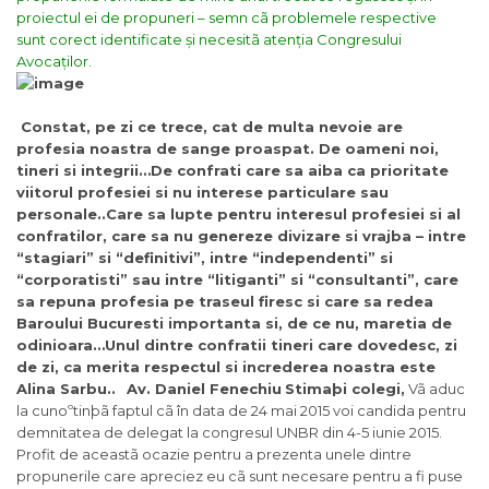
proiectul ei de propuneri – semn cã problemele respective
sunt corect identificate și necesitã atenția Congresului
Avocaților.
Constat, pe zi ce trece, cat de multa nevoie are
profesia noastra de sange proaspat. De oameni noi,
tineri si integrii…De confrati care sa aiba ca prioritate
viitorul profesiei si nu interese particulare sau
personale..Care sa lupte pentru interesul profesiei si al
confratilor, care sa nu genereze divizare si vrajba – intre
“stagiari” si “definitivi”, intre “independenti” si
“corporatisti” sau intre “litiganti” si “consultanti”, care
sa repuna profesia pe traseul firesc si care sa redea
Baroului Bucuresti importanta si, de ce nu, maretia de
odinioara…Unul dintre confratii tineri care dovedesc, zi
de zi, ca merita respectul si increderea noastra este
Alina Sarbu..
Av. Daniel Fenechiu
Stimaþi colegi,
Vã aduc
la cunoºtinþã faptul cã în data de 24 mai 2015 voi candida pentru
demnitatea de delegat la congresul UNBR din 4-5 iunie 2015.
Profit de aceastã ocazie pentru a prezenta unele dintre
propunerile care apreciez eu cã sunt necesare pentru a fi puse