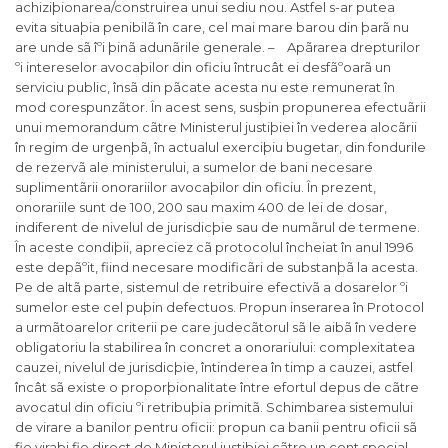
achiziþionarea/construirea unui sediu nou. Astfel s-ar putea
evita situaþia penibilã în care, cel mai mare barou din þarã nu
are unde sã îºi þinã adunãrile generale. – Apãrarea drepturilor
ºi intereselor avocaþilor din oficiu întrucât ei desfãºoarã un
serviciu public, însã din pãcate acesta nu este remunerat în
mod corespunzãtor. În acest sens, susþin propunerea efectuãrii
unui memorandum cãtre Ministerul justiþiei în vederea alocãrii
în regim de urgenþã, în actualul exerciþiu bugetar, din fondurile
de rezervã ale ministerului, a sumelor de bani necesare
suplimentãrii onorariilor avocaþilor din oficiu. În prezent,
onorariile sunt de 100, 200 sau maxim 400 de lei de dosar,
indiferent de nivelul de jurisdicþie sau de numãrul de termene.
În aceste condiþii, apreciez cã protocolul încheiat în anul 1996
este depãºit, fiind necesare modificãri de substanþã la acesta.
Pe de altã parte, sistemul de retribuire efectivã a dosarelor ºi
sumelor este cel puþin defectuos. Propun inserarea în Protocol
a urmãtoarelor criterii pe care judecãtorul sã le aibã în vedere
obligatoriu la stabilirea în concret a onorariului: complexitatea
cauzei, nivelul de jurisdicþie, întinderea în timp a cauzei, astfel
încât sã existe o proporþionalitate între efortul depus de cãtre
avocatul din oficiu ºi retribuþia primitã. Schimbarea sistemului
de virare a banilor pentru oficii: propun ca banii pentru oficii sã
fie viraþi fie direct de Ministerul justiþiei cãtre un cont special