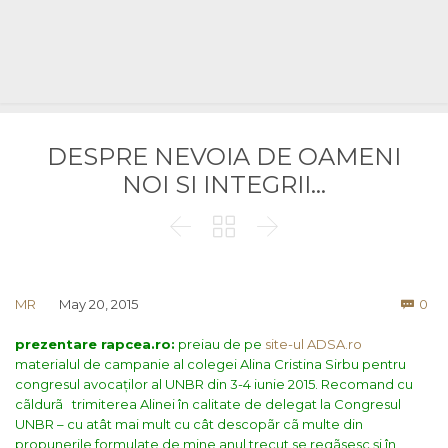
DESPRE NEVOIA DE OAMENI
NOI SI INTEGRII…



Co
MR
May 20, 2015
0

prezentare rapcea.ro:
preiau de pe
site-ul ADSA.ro
materialul de campanie al colegei Alina Cristina Sirbu pentru
congresul avocaților al UNBR din 3-4 iunie 2015. Recomand cu
cãldurã trimiterea Alinei în calitate de delegat la Congresul
UNBR – cu atât mai mult cu cât descopãr cã multe din
propunerile formulate de mine anul trecut se regãsesc și în