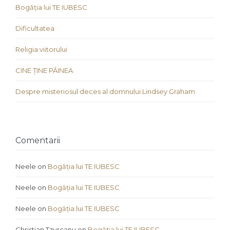
Bogăția lui TE IUBESC
Dificultatea
Religia viitorului
CINE ȚINE PÂINEA
Despre misteriosul deces al domnului Lindsey Graham
Comentarii
Neele
on
Bogăția lui TE IUBESC
Neele
on
Bogăția lui TE IUBESC
Neele
on
Bogăția lui TE IUBESC
Christian Tzurcanu
on
Bogăția lui TE IUBESC