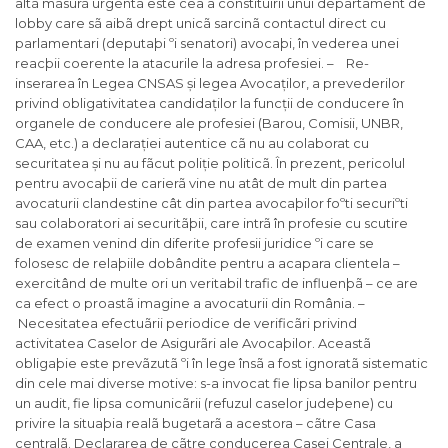
altã mãsurã urgentã este cea a constituirii unui departament de
lobby care sã aibã drept unicã sarcinã contactul direct cu
parlamentari (deputaþi ºi senatori) avocaþi, în vederea unei
reacþii coerente la atacurile la adresa profesiei. – Re-
inserarea în Legea CNSAS și legea Avocaților, a prevederilor
privind obligativitatea candidaților la funcții de conducere în
organele de conducere ale profesiei (Barou, Comisii, UNBR,
CAA, etc.) a declarației autentice cã nu au colaborat cu
securitatea și nu au fãcut poliție politicã. În prezent, pericolul
pentru avocaþii de carierã vine nu atât de mult din partea
avocaturii clandestine cât din partea avocaþilor foºti securiºti
sau colaboratori ai securitãþii, care intrã în profesie cu scutire
de examen venind din diferite profesii juridice ºi care se
folosesc de relaþiile dobândite pentru a acapara clientela –
exercitând de multe ori un veritabil trafic de influenþã – ce are
ca efect o proastã imagine a avocaturii din România. –
Necesitatea efectuãrii periodice de verificãri privind
activitatea Caselor de Asigurãri ale Avocaþilor. Aceastã
obligaþie este prevãzutã ºi în lege însã a fost ignoratã sistematic
din cele mai diverse motive: s-a invocat fie lipsa banilor pentru
un audit, fie lipsa comunicãrii (refuzul caselor judeþene) cu
privire la situaþia realã bugetarã a acestora – cãtre Casa
centralã. Declararea de cãtre conducerea Casei Centrale, a