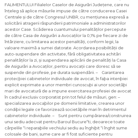
FALIMENTULUI Filialelor Caselor de Asigurãri Județene, care nu
înțeleg sã aplice mãsurile impuse de cãtre conducerea Casei
Centrale și de cãtre Congresul UNBR, cu mențiunea expresã a
solicitãrii atragerii rãspunderii patrimoniale a administratorilor
acestor Case. Scãderea cuantumului penalitãților percepute
de cãtre Casa de Asigurãri a Avocaților la 0,1% pe fiecare zi de
întârziere, cu limitarea acestor penalitãți, conform legii, la
valoare maximã a sumei datorate. Acordarea posibilitãții de
auto-suspendare din activitate, fãrã obligativitatea achitãri
penalitãților la zi, și suspendarea aplicãrii de penalitãți la Casa
de Asigurãri a Avocaților, pentru avocații care doresc sã se
suspende din profesie, pe durata suspendãrii. – Garantarea
protecþiei cabinetelor individuale de avocat, în faþa intenþiei
explicit exprimate a unor membri cunoscuþi ai unor societãþi
mari de avocaturã de a impune exercitarea profesiei de avocat
în cadrul exclusiv corporatist prin tot felul de mãsuri, gen: –
specializarea avocaþilor pe domenii limitative, crearea unor
condiþii legale ce favorizeazã societãþile mari în detrimentul
cabinetelor individuale. – Sunt pentru cumpãrarea/construirea
unui sediu adecvat pentru Baroul Bucureºti, deoarece toate
cârpelile ºi reparaþiile vechiului sediu au înghiþit ºi înghit sume
colosale de bani, sume care ar fi fost suficiente pentru