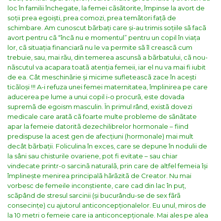
loc în familii închegate, la femei cãsãtorite, împinse la avort de
soții prea egoiști, prea comozi, prea temãtori fațã de
schimbare. Am cunoscut bãrbați care și-au trimis soțiile sã facã
avort pentru cã “încã nu e momentul” pentru un copil în viața
lor, cã situația financiarã nu le va permite sã îl creascã cum
trebuie, sau, mai rãu, din temerea ascunsã a bãrbatului, cã nou-
nãscutul va acapara toatã atenția femeii, iar el nu va mai fi iubit
de ea. Cât meschinãrie și micime sufleteascã zace în acești
ticãloși !!! A-i refuza unei femei maternitatea, împlinirea pe care
aducerea pe lume a unui copil i-o procurã, este dovada
supremã de egoism masculin. În primul rând, existã dovezi
medicale care aratã cã foarte multe probleme de sãnãtate
apar la femeie datoritã dezechilibrelor hormonale – fiind
predispuse la acest gen de afecțiuni (hormonale) mai mult
decât bãrbații. Foliculina în exces, care se depune în nodulii de
la sâni sau chisturile ovariene, pot fi evitate – sau chiar
vindecate printr-o sarcinã naturalã, prin care de altfel femeia își
împlinește menirea principalã hãrãzitã de Creator. Nu mai
vorbesc de femeile inconștiente, care cad din lac în puț,
scãpând de stresul sarcinii (și bucurându-se de sex fãrã
consecințe) cu ajutorul anticoncepționalelor. Eu unul, miros de
la 10 metri o femeie care ia anticoncepționale. Mai ales pe alea