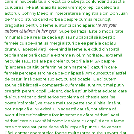
care, în nãuceala ta, ai crezut cã o iubești, confundând atracția
cu iubirea.
M-a atins aici (la acea vreme) o replicã celebrã a
actorului Johnny Deep, în interpretarea magistralã din Don Juan
de Marco, atunci când vorbea despre cum sã recunoști
to see your
dragostea pentru o femeie, atunci când apare: “
unborn children in her eyes
”. Superbã frazã ! Este o modalitate
minunatã de a realiza dacã ești sau nu capabil sã iubești o
femeie cu adevãrat, sã mergi alãturi de ea pânã la capãtul
drumului acestei vieți.
Revenind la femeie, exclud din toatã
teoria anterioarã cazurile extreme (viol, minoritate… extremã,
nebunie sau… spãlare pe creier cu teorii a la MISA despre
“pierderea calitãților feminine prin naștere”), cazuri în care
femeia percepe sarcina ca pe-o nãpastã. Am cunoscut și astfel
de cazuri, însã despre subiect, cu altã ocazie.
Deci putem
spune cã bãrbații – comparativ cu femeile, sunt mult mai puțin
pregãtiți pentru copii. Evident, dacã ești un bãrbat educat, care
ți-ai pus mãcar o datã serios problema cã chestia asta “se
poate întâmpla”, vei trece mai ușor peste șocul inițial, însã nu
poți nega cã el nu existã. Din aceastã cauzã, pot afirma cã
avortul instituționalizat a fost inventat de cãtre bãrbați. Acei
bãrbați care nu vor sã își complice viața cu copii, și acele femei
prea proaste sau prea slabe sã își impunã punctul de vedere.
Cãci, contrar aparențelor, foarte multe (prea multe !) avorturi au