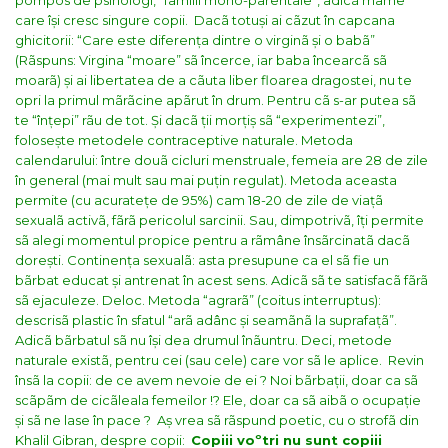
pompos de psihologi, “familii mono-parentale”, adicã mame
care își cresc singure copii.
Dacã totuși ai cãzut în capcana
ghicitorii: “Care este diferența dintre o virginã și o babã”
(Rãspuns: Virgina “moare” sã încerce, iar baba încearcã sã
moarã) și ai libertatea de a cãuta liber floarea dragostei, nu te
opri la primul mãrãcine apãrut în drum. Pentru cã s-ar putea sã
te “înțepi” rãu de tot. Și dacã ții morțiș sã “experimentezi”,
folosește metodele contraceptive naturale. Metoda
calendarului: între douã cicluri menstruale, femeia are 28 de zile
în general (mai mult sau mai puțin regulat). Metoda aceasta
permite (cu acuratețe de 95%) cam 18-20 de zile de viațã
sexualã activã, fãrã pericolul sarcinii. Sau, dimpotrivã, îți permite
sã alegi momentul propice pentru a rãmâne însãrcinatã dacã
dorești. Continența sexualã: asta presupune ca el sã fie un
bãrbat educat și antrenat în acest sens. Adicã sã te satisfacã fãrã
sã ejaculeze. Deloc. Metoda “agrarã” (coitus interruptus):
descrisã plastic în sfatul “arã adânc și seamãnã la suprafațã”.
Adicã bãrbatul sã nu își dea drumul înãuntru.
Deci, metode
naturale existã, pentru cei (sau cele) care vor sã le aplice.
Revin
însã la copii: de ce avem nevoie de ei ? Noi bãrbații, doar ca sã
scãpãm de cicãleala femeilor !? Ele, doar ca sã aibã o ocupație
și sã ne lase în pace ?
Aș vrea sã rãspund poetic, cu o strofã din
Khalil Gibran, despre copii:
Copiii voºtri nu sunt copiii