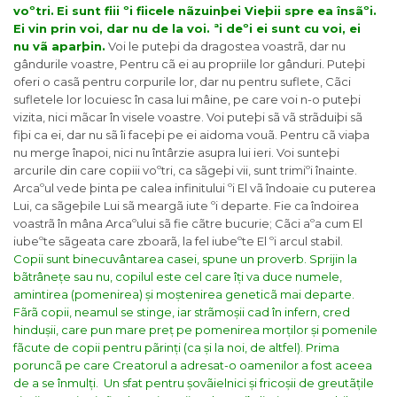
voºtri.
Ei sunt fiii ºi fiicele nãzuinþei Vieþii spre ea însãºi.
Ei vin prin voi, dar nu de la voi. ªi deºi ei sunt cu voi, ei
nu vã aparþin.
Voi le puteþi da dragostea voastrã, dar nu
gândurile voastre, Pentru cã ei au propriile lor gânduri. Puteþi
oferi o casã pentru corpurile lor, dar nu pentru suflete, Cãci
sufletele lor locuiesc în casa lui mâine, pe care voi n-o puteþi
vizita, nici mãcar în visele voastre. Voi puteþi sã vã strãduiþi sã
fiþi ca ei, dar nu sã îi faceþi pe ei aidoma vouã. Pentru cã viaþa
nu merge înapoi, nici nu întârzie asupra lui ieri. Voi sunteþi
arcurile din care copiii voºtri, ca sãgeþi vii, sunt trimiºi înainte.
Arcaºul vede þinta pe calea infinitului ºi El vã îndoaie cu puterea
Lui, ca sãgeþile Lui sã meargã iute ºi departe. Fie ca îndoirea
voastrã în mâna Arcaºului sã fie cãtre bucurie; Cãci aºa cum El
iubeºte sãgeata care zboarã, la fel iubeºte El ºi arcul stabil.
Copii sunt binecuvântarea casei, spune un proverb. Sprijin la
bãtrânețe sau nu, copilul este cel care îți va duce numele,
amintirea (pomenirea) și moștenirea geneticã mai departe.
Fãrã copii, neamul se stinge, iar strãmoșii cad în infern, cred
hindușii, care pun mare preț pe pomenirea morților și pomenile
fãcute de copii pentru pãrinți (ca și la noi, de altfel). Prima
poruncã pe care Creatorul a adresat-o oamenilor a fost aceea
de a se înmulți.
Un sfat pentru șovãielnici și fricoșii de greutãțile