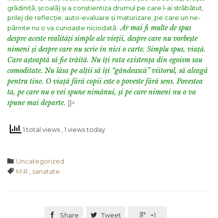
grãdinițã, școalã) și a conștientiza drumul pe care l-ai strãbãtut,
prilej de reflecție, auto-evaluare și maturizare, pe care un ne-
Ar mai fi multe de spus
pãrinte nu o va cunoaște niciodatã.
despre aceste realitãți simple ale vieții, despre care nu vorbește
nimeni și despre care nu scrie în nici o carte. Simplu spus, viațã.
Care așteaptã sã fie trãitã. Nu îți rata existența din egoism sau
comoditate. Nu lãsa pe alții sã îți “gândeascã” viitorul, sã aleagã
pentru tine. O viațã fãrã copii este o poveste fãrã sens. Povestea
ta, pe care nu o vei spune nimãnui, și pe care nimeni nu o va
spune mai departe.
]]>
1 total views
, 1 views today
Category

Uncategorized
Tags

M.R.
,
sanatate

Share

Tweet

+1