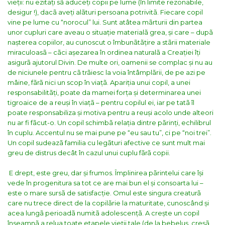
vieții: nu ezitați sã aduceți copii pe lume (în limite rezonabile,
desigur !), dacã aveți alãturi persoana potrivitã. Fiecare copil
vine pe lume cu “norocul” lui. Sunt atâtea mãrturii din partea
unor cupluri care aveau o situație materialã grea, și care – dupã
nașterea copiilor, au cunoscut o îmbunãtãțire a stãrii materiale
miraculoasã – cãci așezarea în ordinea naturalã a Creației îți
asigurã ajutorul Divin. De multe ori, oamenii se complac și nu au
de niciunele pentru cã trãiesc la voia întâmplãrii, de pe azi pe
mâine, fãrã nici un scop în viațã. Apariția unui copil, a unei
responsabilitãți, poate da mamei forța și determinarea unei
tigroaice de a reuși în viațã – pentru copilul ei, iar pe tatã îl
poate responsabiliza și motiva pentru a reuși acolo unde alteori
nu ar fi fãcut-o. Un copil schimbã relația dintre pãrinți, echilibrul
în cuplu. Accentul nu se mai pune pe “eu sau tu”, ci pe “noi trei”.
Un copil sudeazã familia cu legãturi afective ce sunt mult mai
greu de distrus decât în cazul unui cuplu fãrã copii.
E drept, este greu, dar și frumos. Împlinirea pãrintelui care își
vede în progenitura sa tot ce are mai bun el și consoarta lui –
este o mare sursã de satisfacție. Omul este singura creaturã
care nu trece direct de la copilãrie la maturitate, cunoscând și
acea lungã perioadã numitã adolescențã. A crește un copil
înseamnã a relua toate etapele vieții tale (de la bebeluș, creșã,