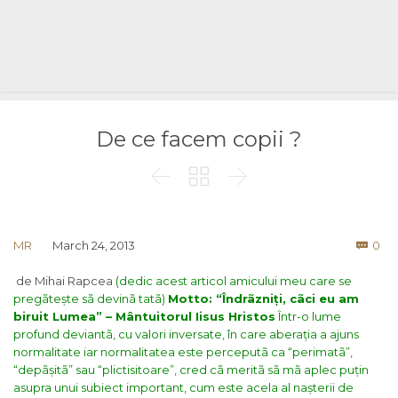
De ce facem copii ?



Co
MR
March 24, 2013
0

de Mihai Rapcea
(dedic acest articol amicului meu care se
pregãtește sã devinã tatã)
Motto: “Îndrãzniți, cãci eu am
biruit Lumea” – Mântuitorul Iisus Hristos
Într-o lume
profund deviantã, cu valori inversate, în care aberația a ajuns
normalitate iar normalitatea este perceputã ca “perimatã”,
“depãșitã” sau “plictisitoare”, cred cã meritã sã mã aplec puțin
asupra unui subiect important, cum este acela al nașterii de