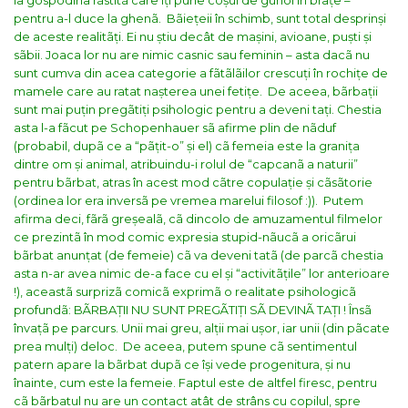
la gospodina rãstitã care îți pune coșul de gunoi în brațe –
pentru a-l duce la ghenã.
Bãiețeii în schimb, sunt total desprinși
de aceste realitãți. Ei nu știu decât de mașini, avioane, puști și
sãbii. Joaca lor nu are nimic casnic sau feminin – asta dacã nu
sunt cumva din acea categorie a fãtãlãilor crescuți în rochițe de
mamele care au ratat nașterea unei fetițe.
De aceea, bãrbații
sunt mai puțin pregãtiți psihologic pentru a deveni tați. Chestia
asta l-a fãcut pe Schopenhauer sã afirme plin de nãduf
(probabil, dupã ce a “pãțit-o” și el) cã femeia este la granița
dintre om și animal, atribuindu-i rolul de “capcanã a naturii”
pentru bãrbat, atras în acest mod cãtre copulație și cãsãtorie
(ordinea lor era inversã pe vremea marelui filosof :)).
Putem
afirma deci, fãrã greșealã, cã dincolo de amuzamentul filmelor
ce prezintã în mod comic expresia stupid-nãucã a oricãrui
bãrbat anunțat (de femeie) cã va deveni tatã (de parcã chestia
asta n-ar avea nimic de-a face cu el și “activitãțile” lor anterioare
!), aceastã surprizã comicã exprimã o realitate psihologicã
profundã: BÃRBAȚII NU SUNT PREGÃTIȚI SÃ DEVINÃ TAȚI ! Însã
învațã pe parcurs. Unii mai greu, alții mai ușor, iar unii (din pãcate
prea mulți) deloc.
De aceea, putem spune cã sentimentul
patern apare la bãrbat dupã ce își vede progenitura, și nu
înainte, cum este la femeie. Faptul este de altfel firesc, pentru
cã bãrbatul nu are un contact atât de strâns cu copilul, spre