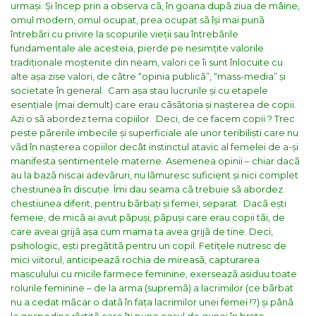
urmași.
Și încep prin a observa cã, în goana dupã ziua de mâine,
omul modern, omul ocupat, prea ocupat sã își mai punã
întrebãri cu privire la scopurile vieții sau întrebãrile
fundamentale ale acesteia, pierde pe nesimțite valorile
tradiționale moștenite din neam, valori ce îi sunt înlocuite cu
alte așa zise valori, de cãtre “opinia publicã”, “mass-media” și
societate în general.
Cam așa stau lucrurile și cu etapele
esențiale (mai demult) care erau cãsãtoria și nașterea de copii.
Azi o sã abordez tema copiilor.
Deci, de ce facem copii ? Trec
peste pãrerile imbecile și superficiale ale unor teribiliști care nu
vãd în nașterea copiilor decât instinctul atavic al femelei de a-și
manifesta sentimentele materne. Asemenea opinii – chiar dacã
au la bazã niscai adevãruri, nu lãmuresc suficient și nici complet
chestiunea în discuție. Îmi dau seama cã trebuie sã abordez
chestiunea diferit, pentru bãrbați și femei, separat.
Dacã ești
femeie, de micã ai avut pãpuși, pãpuși care erau copii tãi, de
care aveai grijã așa cum mama ta avea grijã de tine. Deci,
psihologic, ești pregãtitã pentru un copil. Fetițele nutresc de
mici viitorul, anticipeazã rochia de mireasã, capturarea
masculului cu micile farmece feminine, exerseazã asiduu toate
rolurile feminine – de la arma (supremã) a lacrimilor (ce bãrbat
nu a cedat mãcar o datã în fața lacrimilor unei femei !?) și pânã