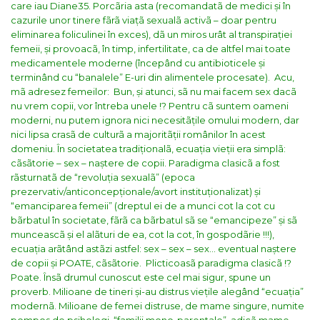
care iau Diane35. Porcãria asta (recomandatã de medici și în
cazurile unor tinere fãrã viațã sexualã activã – doar pentru
eliminarea foliculinei în exces), dã un miros urât al transpirației
femeii, și provoacã, în timp, infertilitate, ca de altfel mai toate
medicamentele moderne (începând cu antibioticele și
terminând cu “banalele” E-uri din alimentele procesate).
Acu,
mã adresez femeilor:
Bun, și atunci, sã nu mai facem sex dacã
nu vrem copii, vor întreba unele !? Pentru cã suntem oameni
moderni, nu putem ignora nici necesitãțile omului modern, dar
nici lipsa crasã de culturã a majoritãții românilor în acest
domeniu. În societatea tradiționalã, ecuația vieții era simplã:
cãsãtorie – sex – naștere de copii. Paradigma clasicã a fost
rãsturnatã de “revoluția sexualã” (epoca
prezervativ/anticoncepționale/avort instituționalizat) și
“emanciparea femeii” (dreptul ei de a munci cot la cot cu
bãrbatul în societate, fãrã ca bãrbatul sã se “emancipeze” și sã
munceascã și el alãturi de ea, cot la cot, în gospodãrie !!!),
ecuația arãtând astãzi astfel: sex – sex – sex… eventual naștere
de copii și POATE, cãsãtorie.
Plicticoasã paradigma clasicã !?
Poate. Însã drumul cunoscut este cel mai sigur, spune un
proverb. Milioane de tineri și-au distrus viețile alegând “ecuația”
modernã. Milioane de femei distruse, de mame singure, numite