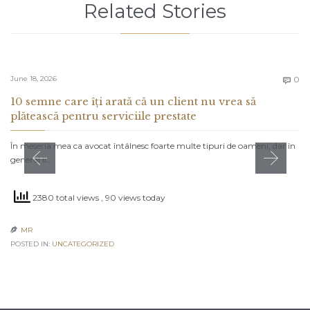
Related Stories
C
June 18, 2026
0

10 semne care îți arată că un client nu vrea să
plătească pentru serviciile prestate
În meseria mea ca avocat întâlnesc foarte multe tipuri de oameni, dar în
general îi…
2380 total views
, 90 views today
MR

POSTED IN:
UNCATEGORIZED