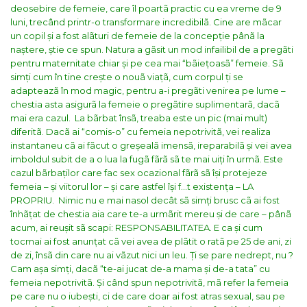
deosebire de femeie, care îl poartã practic cu ea vreme de 9
luni, trecând printr-o transformare incredibilã. Cine are mãcar
un copil și a fost alãturi de femeie de la concepție pânã la
naștere, știe ce spun. Natura a gãsit un mod infailibil de a pregãti
pentru maternitate chiar și pe cea mai “bãiețoasã” femeie. Sã
simți cum în tine crește o nouã viațã, cum corpul ți se
adapteazã în mod magic, pentru a-i pregãti venirea pe lume –
chestia asta asigurã la femeie o pregãtire suplimentarã, dacã
mai era cazul.
La bãrbat însã, treaba este un pic (mai mult)
diferitã. Dacã ai “comis-o” cu femeia nepotrivitã, vei realiza
instantaneu cã ai fãcut o greșealã imensã, ireparabilã și vei avea
imboldul subit de a o lua la fugã fãrã sã te mai uiți în urmã. Este
cazul bãrbaților care fac sex ocazional fãrã sã își protejeze
femeia – și viitorul lor – și care astfel își f…t existența – LA
PROPRIU.
Nimic nu e mai nasol decât sã simți brusc cã ai fost
înhãțat de chestia aia care te-a urmãrit mereu și de care – pânã
acum, ai reușit sã scapi: RESPONSABILITATEA. E ca și cum
tocmai ai fost anunțat cã vei avea de plãtit o ratã pe 25 de ani, zi
de zi, însã din care nu ai vãzut nici un leu. Ți se pare nedrept, nu ?
Cam așa simți, dacã “te-ai jucat de-a mama și de-a tata” cu
femeia nepotrivitã. Și când spun nepotrivitã, mã refer la femeia
pe care nu o iubești, ci de care doar ai fost atras sexual, sau pe