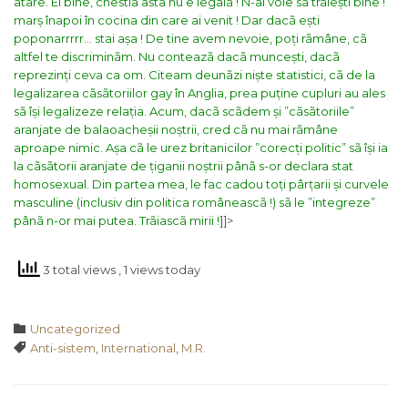
atare. Ei bine, chestia asta nu e legalã ! N-ai voie sã trãiești bine !
marș înapoi în cocina din care ai venit ! Dar dacã ești
poponarrrrr… stai așa ! De tine avem nevoie, poți rãmâne, cã
altfel te discriminãm. Nu conteazã dacã muncești, dacã
reprezinți ceva ca om.
Citeam deunãzi niște statistici, cã de la
legalizarea cãsãtoriilor gay în Anglia, prea puține cupluri au ales
sã își legalizeze relația. Acum, dacã scãdem și ”cãsãtoriile”
aranjate de balaoacheșii noștrii, cred cã nu mai rãmâne
aproape nimic.
Așa cã le urez britanicilor ”corecți politic” sã își ia
la cãsãtorii aranjate de țiganii noștrii pânã s-or declara stat
homosexual. Din partea mea, le fac cadou toți pârțarii și curvele
masculine (inclusiv din politica româneascã !) sã le ”integreze”
pânã n-or mai putea. Trãiascã mirii !
]]>
3 total views
, 1 views today
Category

Uncategorized
Tags

Anti-sistem
,
International
,
M.R.