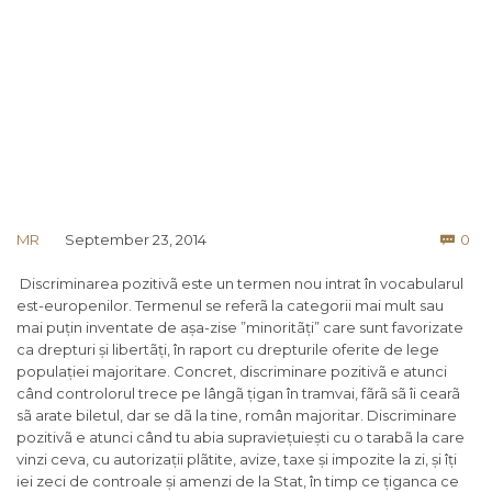
Co
MR
September 23, 2014
0

Discriminarea pozitivã este un termen nou intrat în vocabularul
est-europenilor. Termenul se referã la categorii mai mult sau
mai puțin inventate de așa-zise ”minoritãți” care sunt favorizate
ca drepturi și libertãți, în raport cu drepturile oferite de lege
populației majoritare. Concret, discriminare pozitivã e atunci
când controlorul trece pe lângã țigan în tramvai, fãrã sã îi cearã
sã arate biletul, dar se dã la tine, român majoritar. Discriminare
pozitivã e atunci când tu abia supraviețuiești cu o tarabã la care
vinzi ceva, cu autorizații plãtite, avize, taxe și impozite la zi, și îți
iei zeci de controale și amenzi de la Stat, în timp ce țiganca ce