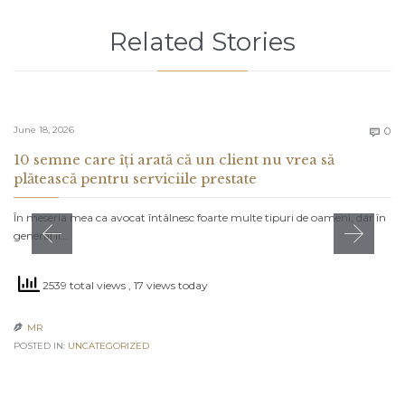
Related Stories
C
June 18, 2026
0

10 semne care îți arată că un client nu vrea să
plătească pentru serviciile prestate
În meseria mea ca avocat întâlnesc foarte multe tipuri de oameni, dar în
general îi…
2539 total views
, 17 views today
MR

POSTED IN:
UNCATEGORIZED