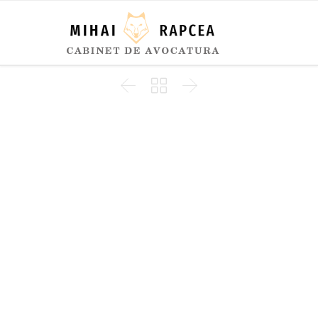


