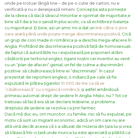
vinde pe trotuar lângã tine – de pe o cutie de carton, nu e
verificatã și nu o deranjeazã nimeni.
Concepția asta pornește
de la ideea cã dacã sãracul minoritar e oprimat de majoritate,e
bine sã îi dai și lui o șansã în plus acolo, ca sã echilibrezi balanța
cu majoritarul.
Ei bine, azi un amic mi-a dat un
link cãtre o știre
care aratã pânã unde poate merge discriminarea pozitivã
.
Cicã
un grup de ciori made in românica și-a deschis mega-afacere în
Anglia. Profitând de discriminarea pozitivã fațã de homosexuali,
de faptul cã autoritãțile nu-i expulzeazã pe poponarii strãini
cãsãtoriți pe teritoriul englez, țiganii noștrii cei inventivi au venit
cu un ”plan de afaceri” genial, un fel de culme a discriminãrii
pozitive: sã cãsãtoreascã între ei ”discriminații”. În cazul
prezentat de reporterii englezi, o indiancã pe cale sã fie
expulzatã le plãtea țiganilor
10.000 de lire ca sã se
”cãsãtoreascã” cu o țigancã româncã,
și astfel amândouã
primeau automat drept de ședere în Anglia. Mișto, nu ? Tot ce
trebuiau sã facã era sã se declare lesbiene, și problema
dreptului de ședere se rezolva ca prin farmec.
Dacã mã duc eu, om muncitor, cu familie, risc sã fiu expulzat, pe
motiv cã sunt un migrant economic, adicã un om care nu are
altã vinã decât aceea cã s-a sãturat de mizeria din țara lui și vrea
sã trãiascã într-o țarã unde munca lui este apreciatã și plãtitã ca