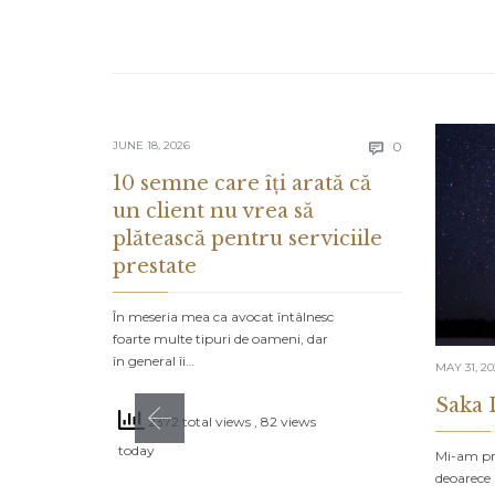
Comments
JUNE 18, 2026
0

10 semne care îți arată că
un client nu vrea să
plătească pentru serviciile
prestate
În meseria mea ca avocat întâlnesc
foarte multe tipuri de oameni, dar
în general îi…
MAY 31, 2
Saka 
2372 total views
, 82 views
today
Mi-am pro
deoarece 