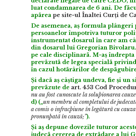
declarate ilegale de cãtre CEDO, fii
luat condamnarea de 6 ani. De fãcu
apãrea
pe site-ul Înaltei Curți de C
De asemenea, aș formula plângeri p
persoanelor împotriva tuturor poliț
instrumentat dosarul în care am câș
din dosarul lui Gregorian Bivolaru
pe cale disciplinarã. M-aș îndrepta 
prevãzutã de legea specialã privind
în cazul hotãrârilor de despãgubi
Și dacã aș câștiga undeva, fie și un 
prevãzute de
art. 453 Cod Procedu
nu au fost cunoscute la soluþionarea cauze
d) („
un membru al completului de judecatã
a comis o infracþiune în legãturã cu cauza 
pronunþatã în cauzã;”
).
Și aș depune dovezile tuturor aces
judecã cererea de extrãdare a lui Gr