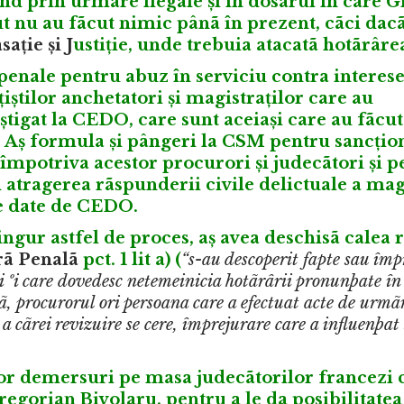
nd prin urmare ilegale și în dosarul în care Gr
t nu au fãcut nimic pânã în prezent, cãci dacã
asație
și J
ustiție, unde trebuia atacatã hotãrâre
enale pentru abuz în serviciu contra interese
iștilor anchetatori și magistraților care au
tigat la CEDO, care sunt aceiași care au fãcut
. Aș formula și pângeri la CSM pentru sancțio
împotriva acestor procurori și judecãtori și p
 atragerea rãspunderii civile delictuale a mag
re date de CEDO.
singur astfel de proces, aș avea deschisã calea 
rã Penalã
pct. 1 lit a) (
“s-au descoperit fapte sau împ
i ºi care dovedesc netemeinicia hotãrârii pronunþate în
, procurorul ori persoana care a efectuat acte de urmã
a cãrei revizuire se cere, împrejurare care a influenþat
tor demersuri pe masa judecãtorilor francezi 
egorian Bivolaru, pentru a le da posibilitatea