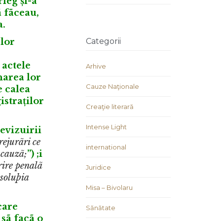
ieg și-a
 fãceau,
a.
lor
Categorii
 actele
Arhive
narea lor
Cauze Naţionale
e calea
istraților
Creaţie literară
Intense Light
revizuirii
rejurãri ce
international
 cauzã;
”) ;i
rire penalã
Juridice
 soluþia
Misa – Bivolaru
care
Sănătate
 sã facã o