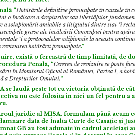
nalã
“
Hotãrârile definitive pronunþate în cauzele în 
t o încãlcare a drepturilor sau libertãþilor fundament
e a soluþionãrii amiabile a litigiului dintre stat ºi rec
onsecinþele grave ale încãlcãrii Convenþiei pentru apãr
entale ºi a protocoalelor adiþionale la aceasta continuã
n revizuirea hotãrârii pronunþate
.”
uire, existã o fereastrã de timp limitatã, de do
Procedurã Penalã, “
Cererea de revizuire se poate fac
cãrii în Monitorul Oficial al României, Partea I, a hotã
nã a Drepturilor Omului.
“
A se laudã peste tot cu victoria obținutã de cãt
ctivã nu este folositã în nici un fel pentru a 
ru.
biroul juridic al MISA, formulam pânã acum c
amnare datã de Înalta Curte de Casație și Justi
amnat GB au fost adunate în cadrul aceleiași 