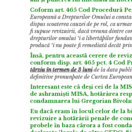
Coform
art. 465 Cod Procedurã Pe
Europeanã a Drepturilor Omului a constata
dispus scoaterea cauzei de pe rol, ca urmar
fi supuse revizuirii, dacã vreuna dintre c
drepturilor omului ºi a libertãþilor fundam
producã ºi nu poate fi remediatã decât pri
Însã, pentru aceastã cerere de reviz
conform disp. art. 465 pct. 4 Cod 
târziu în termen de 3 luni
de la data publi
definitive pronunþate de Curtea Europea
Interesant este cã deși cei de la MIS
de ashramiști MISA, hotãrârea respe
condamnarea lui Gregorian Bivola
Eu dacã eram în locul celor de la 
revizuire a hotãrârii penale de cond
probele în baza cãrora a fost cond