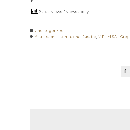
2 total views
, 1 views today
Category

Uncategorized
Tags

Anti-sistem
,
International
,
Justitie
,
M.R.
,
MISA - Greg
