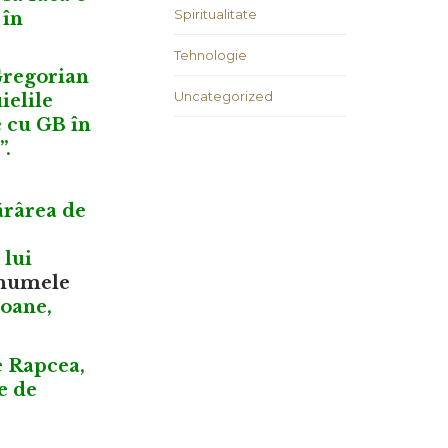
Spiritualitate
 în
Tehnologie
 Gregorian
Uncategorized
ielile
e cu GB în
”.
ãrârea de
 lui
 numele
soane,
e Rapcea,
e de