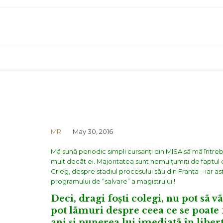
MR
May 30, 2016
Mã sunã periodic simpli cursanți din MISA sã mã întrebe 
mult decât ei. Majoritatea sunt nemulțumiți de faptul c
Grieg, despre stadiul procesului sãu din Franța – iar as
programului de “salvare” a magistrului !
Deci, dragi foști colegi, nu pot sã 
pot lãmuri despre ceea ce se poate 
ani și punerea lui imediatã în libert