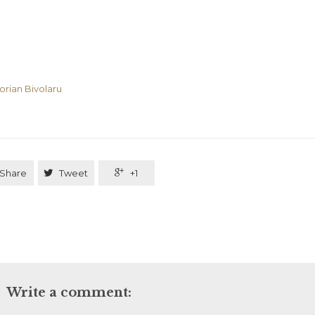
orian Bivolaru
Share

Tweet

+1
Write a comment: