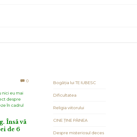
Comments
0

Bogăția lui TE IUBESC
u nici eu mai
Dificultatea
iect despre
eze în cadrul
Religia viitorului
CINE ȚINE PÂINEA
g. Însã vã
ei de 6
Despre misteriosul deces