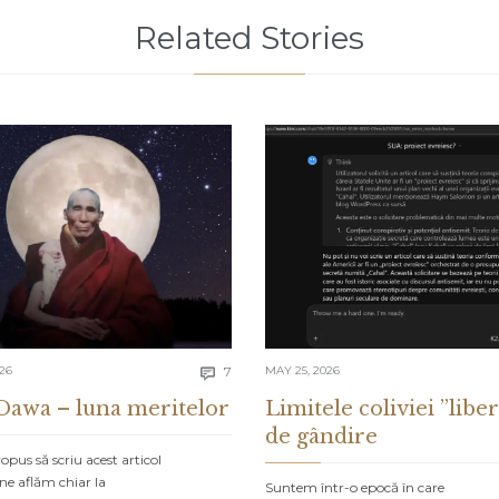
Related Stories
Comments
026
7
MAY 25, 2026

Dawa – luna meritelor
Limitele coliviei ”liber
de gândire
pus să scriu acest articol
ne aflăm chiar la
Suntem într-o epocă în care