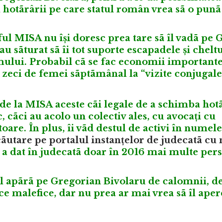
i hotãrârii pe care statul român vrea sã o punã
ârful MISA nu își doresc prea tare sã îl vadã pe
au sãturat sã îi tot suporte escapadele și cheltu
mului. Probabil cã se fac economii important
 zeci de femei sãptãmânal la “vizite conjugale
c de la MISA aceste cãi legale de a schimba hot
 cãci au acolo un colectiv ales, cu avocați cu
toare. În plus, îi vãd destul de activi în numele
ãutare pe portalul instanțelor de judecatã cu
a a dat în judecatã doar în 2016 mai multe per
l apãrã pe Gregorian Bivolaru de calomnii, d
ce malefice, dar nu prea ar mai vrea sã îl aper