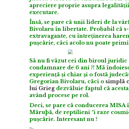
apreciere proprie asupra legalitãți
executare.
Însã, se pare cã unii lideri de la v
Bivolaru în libertate. Probabil cã s-
extravagante, cu întreținerea hare
pușcãrie, cãci acolo nu poate primi
Sã nu fi vãzut cei din biroul juridi
condamnare de 6 ani ?! Mã îndoiesc,
experiențã și chiar și o fostã judecã
Gregorian Bivolaru, cãci
o
simplã c
lui Grieg
dezvãluie faptul cã acest
având procese pe rol.
Deci, se pare cã conducerea MISA î
Mãruþã, de reptilieni ºi raze cosmi
pușcãrie. Interesant nu ?
]]>