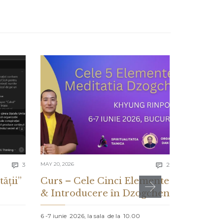
Comments
Comments
3
MAY 20, 2026
2
MAY 13, 2026


tății”
Curs – Cele Cinci Elemente
CE ES
& Introducere în Dzogchen
ȘI CE 
DESPR
6 -7 iunie 2026, la sala de la 10.00