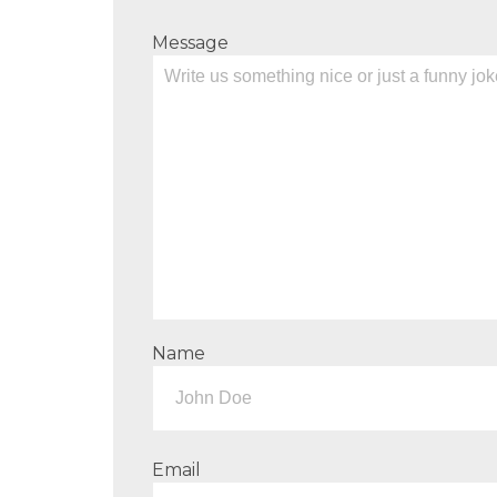
Message
Name
Email