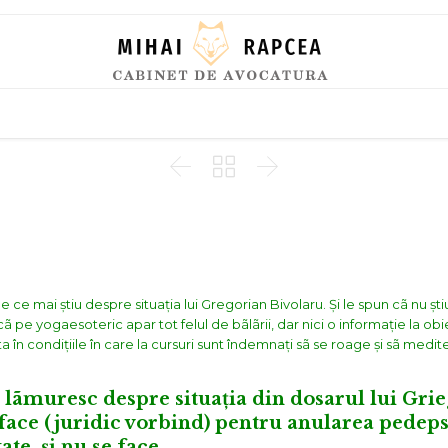
Skip
to
content



ce mai știu despre situația lui Gregorian Bivolaru. Și le spun cã nu ști
ã pe yogaesoteric apar tot felul de bãlãrii, dar nici o informație la ob
ta în condițiile în care la cursuri sunt îndemnați sã se roage și sã medit
vã lãmuresc despre situația din dosarul lui Grie
face (juridic vorbind) pentru anularea pedeps
ate, și nu se face.