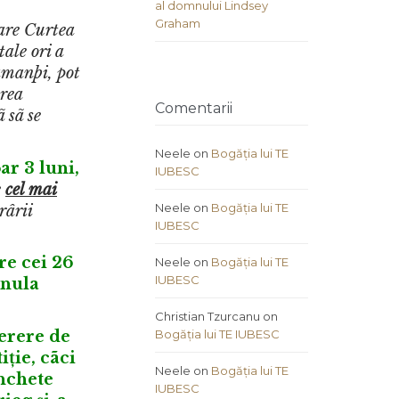
al domnului Lindsey
Graham
care Curtea
ale ori a
lamanþi, pot
area
Comentarii
 sã se
Neele
on
Bogăția lui TE
ar 3 luni,
IUBESC
e
cel mai
Neele
on
Bogăția lui TE
rârii
IUBESC
re cei 26
Neele
on
Bogăția lui TE
IUBESC
anula
Christian Tzurcanu
on
Bogăția lui TE IUBESC
erere de
ție, cãci
Neele
on
Bogăția lui TE
anchete
IUBESC