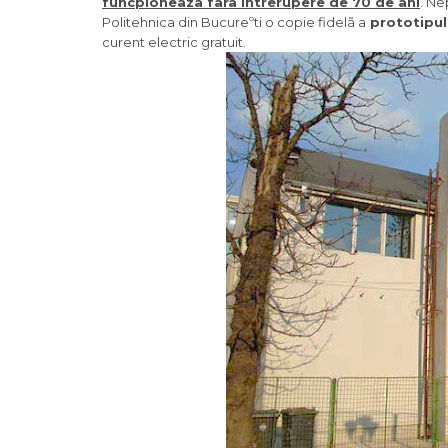
funcþioneazã fãrã întrerupere de 70 de ani
. Ne
Politehnica din Bucureºti o copie fidelã a
prototipulu
curent electric gratuit.