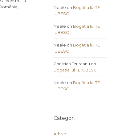
 a construi la
u România,
Neele
on
Bogăția lui TE
IUBESC
Neele
on
Bogăția lui TE
IUBESC
Neele
on
Bogăția lui TE
IUBESC
Christian Tzurcanu
on
Bogăția lui TE IUBESC
Neele
on
Bogăția lui TE
IUBESC
Categorii
Arhive