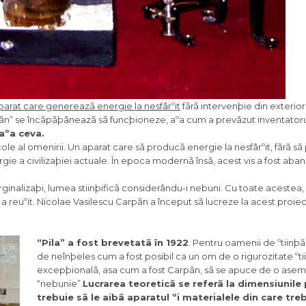
parat care genereazã energie la nesfârºit
fãrã intervenþie din exterior.
rpãn” se încãpãþâneazã sã funcþioneze, aºa cum a prevãzut inventatoru
 aºa ceva.
le al omenirii. Un aparat care sã producã energie la nesfârºit, fãrã s
rgie a civilizaþiei actuale. În epoca modernã însã, acest vis a fost ab
rginalizaþi, lumea stiinþificã considerându-i nebuni. Cu toate acestea, 
a reuºit. Nicolae Vasilescu Carpãn a început sã lucreze la acest proiec
“Pila” a fost brevetatã în 1922
. Pentru oamenii de ºtiinþã
de neînþeles cum a fost posibil ca un om de o rigurozitate ºtii
excepþionalã, asa cum a fost Carpãn, sã se apuce de o ase
“nebunie”.
Lucrarea teoreticã se referã la dimensiunile
trebuie sã le aibã aparatul ºi materialele din care tre