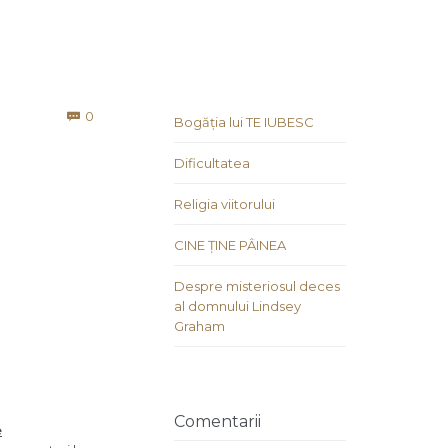
Comments
0

Bogăția lui TE IUBESC
Dificultatea
Religia viitorului
CINE ȚINE PÂINEA
Despre misteriosul deces
al domnului Lindsey
Graham
Comentarii
e