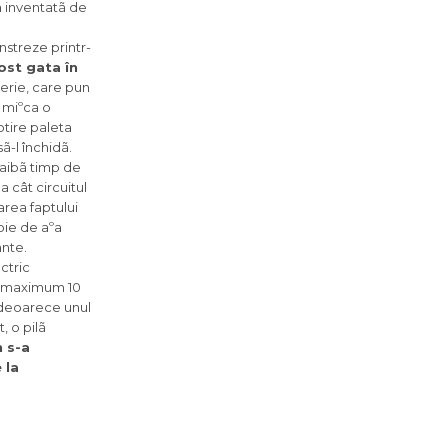
a inventatã de
nstreze printr-
ost gata în
serie, care pun
 miºca o
otire paleta
ã-l închidã.
ã aibã timp de
 cât circuitul
rea faptului
oie de aºa
ante.
ctric
i, maximum 10
 deoarece unul
, o pilã
n s-a
 la