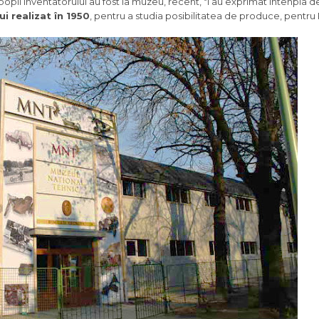
poþii inventatorului au fost la muzeu, recent, ºi au exprimat intenþia de
i realizat în 1950
, pentru a studia posibilitatea de produce, pentr