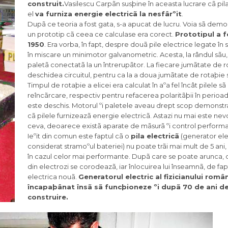
construit.
Vasilescu Carpãn susþine în aceasta lucrare cã pil
el
va furniza energie electricã la nesfârºit
.
Dupã ce teoria a fost gata, s-a apucat de lucru. Voia sã demo
un prototip cã ceea ce calculase era corect.
Prototipul a f
1950
. Era vorba, în fapt, despre douã pile electrice legate în 
în miscare un minimotor galvanometric. Acesta, la rândul sãu,
paletã conectatã la un întrerupãtor. La fiecare jumãtate de r
deschidea circuitul, pentru ca la a doua jumãtate de rotaþie s
Timpul de rotaþie a elicei era calculat în aºa fel încât pilele s
reîncãrcare, respectiv pentru refacerea polaritãþii în perioada
este deschis. Motorul ºi paletele aveau drept scop demonstra
cã pilele furnizeazã energie electricã. Astazi nu mai este nev
ceva, deoarece existã aparate de mãsurã ºi control perform
Ieºit din comun este faptul cã o
pila electricã
(generator ele
considerat stramoºul bateriei) nu poate trãi mai mult de 5 an
în cazul celor mai performante. Dupã care se poate arunca,
din electrozi se corodeazã, iar înlocuirea lui înseamnã, de fapt
electrica nouã.
Generatorul electric al fizicianului româ
încapaþânat însã sã funcþioneze ºi dupã 70 de ani de
construire.