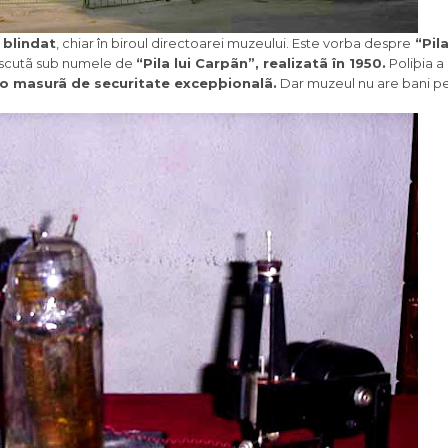
 blindat
, chiar în biroul directoarei muzeului. Este vorba despre
“Pil
scutã sub numele de
“Pila lui Carpãn”, realizatã în 1950.
Poliþia a 
 o masurã de securitate excepþionalã.
Dar muzeul nu are bani pe