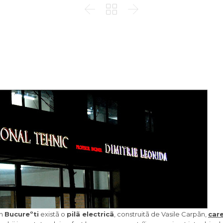



in
Bucureºti
existã o
pilã electricã
, construitã de Vasile Carpãn,
car