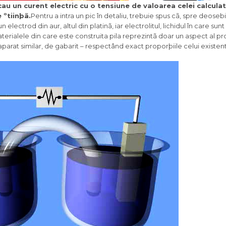
cau un curent electric cu o tensiune de valoarea celei calcula
 ºtiinþã.
Pentru a intra un pic în detaliu, trebuie spus cã, spre deose
 un electrod din aur, altul din platinã, iar electrolitul, lichidul în care sun
 Materialele din care este construita pila reprezintã doar un aspect al p
aparat similar, de gabarit – respectând exact proporþiile celui existent