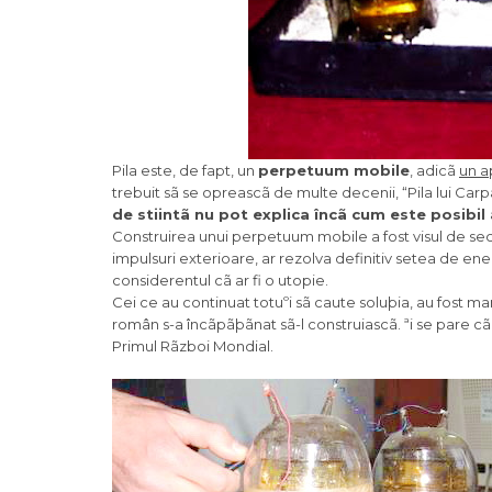
Pila este, de fapt, un
perpetuum mobile
, adicã
un a
trebuit sã se opreascã de multe decenii, “Pila lui Ca
de stiintã nu pot explica încã cum este posibil
Construirea unui perpetuum mobile a fost visul de seco
impulsuri exterioare, ar rezolva definitiv setea de ene
considerentul cã ar fi o utopie.
Cei ce au continuat totuºi sã caute soluþia, au fost ma
român s-a încãpãþãnat sã-l construiascã. ªi se pare cã 
Primul Rãzboi Mondial.