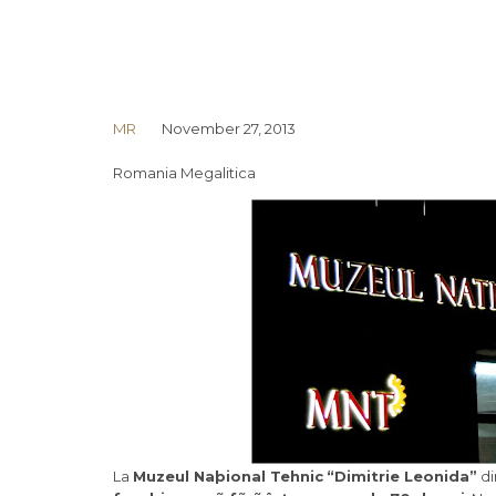
MR
November 27, 2013
Romania Megalitica
La
Muzeul Naþional Tehnic
“Dimitrie Leonida”
d