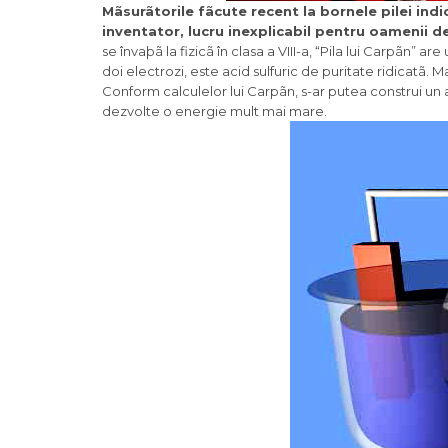
Mãsurãtorile fãcute recent la bornele pilei indi
inventator, lucru inexplicabil pentru oamenii de
se învaþã la fizicã în clasa a VIII-a, “Pila lui Carpãn” are
doi electrozi, este acid sulfuric de puritate ridicatã.
Conform calculelor lui Carpãn, s-ar putea construi un 
dezvolte o energie mult mai mare.