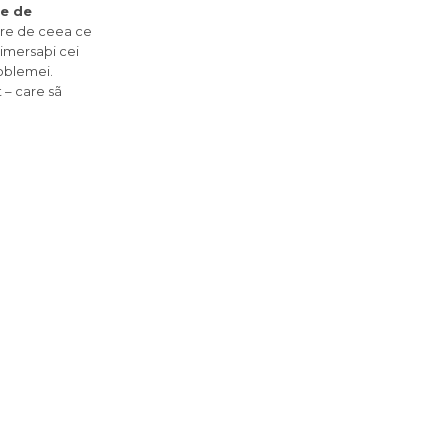
te de
bire de ceea ce
t imersaþi cei
roblemei.
 – care sã