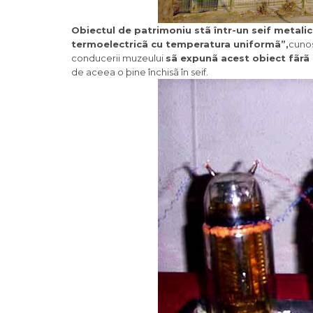
Obiectul de patrimoniu stã într-un seif metalic
termoelectricã cu temperatura uniformã”,
cuno
conducerii muzeului
sã expunã acest obiect fãrã
de aceea o þine închisã în seif.