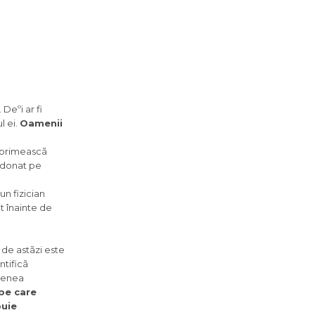
 Deºi ar fi
l ei.
Oamenii
ã primeascã
andonat pe
un fizician
t înainte de
 de astãzi este
ntificã
menea
 pe care
buie