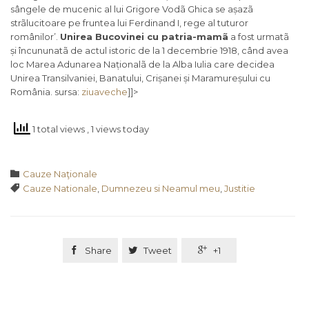
sângele de mucenic al lui Grigore Vodã Ghica se așazã
strãlucitoare pe fruntea lui Ferdinand I, rege al tuturor
românilor’.
Unirea Bucovinei cu patria-mamã
a fost urmatã
și încununatã de actul istoric de la 1 decembrie 1918, când avea
loc Marea Adunarea Naționalã de la Alba Iulia care decidea
Unirea Transilvaniei, Banatului, Crișanei și Maramureșului cu
România. sursa:
ziuaveche
]]>
1 total views
, 1 views today
Category

Cauze Naţionale
Tags

Cauze Nationale
,
Dumnezeu si Neamul meu
,
Justitie

Share

Tweet

+1