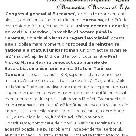
‘
Congresul general al Bucovinei
‘, format din reprezentanții
aleși ai românilor și ai naționalitãților din
Bucovina
, a hotãrât, la
15/28 noiembrie 1918, în unanimitate ‘
unirea necondiționatã și
pe vecie a Bucovinei, în vechile ei hotare pânã la
Ceremuș, Colacin și Nistru cu regatul României
‘. Acesta
este al doilea mare moment din
procesul de reîntregire
naționalã a statului unitar român
. Un prim act se sãvârșise
la 27 martie/9 aprilie 1918, când teritoriul cuprins între
Prut,
Nistru, Marea Neagrã cunoscut sub numele de
Basarabia, se unise, prin voința Sfatului Țãrii, cu
România.
În toamna anului 1918, superioritatea economico-
militarã a Antantei a devenit tot mai evidentã. Deși autoritãțile
de la Viena încercau cu disperare menținerea Imperiului Austro-
Ungar, prin mai multe concesii acordate naționalitãților, cursul
evenimentelor a dus spre un alt deznodãmânt. Evenimentele
din
Bucovina
au avut o strânsã legãturã cu evoluția situației din
imperiu și cu acțiunile românilor din Transilvania. În octombrie
1918, au avut loc, la Liov, lucrãrile Adunãrii Naționale
Constituante, convocate de Consiliul Național Ucrainean. Cu
aceastã ocazie, s-a pus problema ‘independenței’ teritoriului
austriac în cadrul Austro-Ungariei, urmând sã înglobeze inclusiv