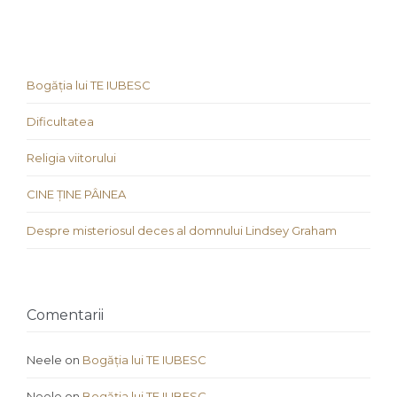
Bogăția lui TE IUBESC
Dificultatea
Religia viitorului
CINE ȚINE PÂINEA
Despre misteriosul deces al domnului Lindsey Graham
Comentarii
Neele
on
Bogăția lui TE IUBESC
Neele
on
Bogăția lui TE IUBESC