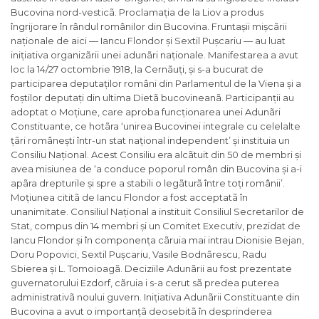
Bucovina nord-vesticã. Proclamația de la Liov a produs
îngrijorare în rândul românilor din Bucovina. Fruntașii mișcãrii
naționale de aici — Iancu Flondor și Sextil Pușcariu — au luat
inițiativa organizãrii unei adunãri naționale. Manifestarea a avut
loc la 14/27 octombrie 1918, la Cernãuți, și s-a bucurat de
participarea deputaților români din Parlamentul de la Viena și a
foștilor deputați din ultima Dietã bucovineanã. Participanții au
adoptat o Moțiune, care aproba funcționarea unei Adunãri
Constituante, ce hotãra ‘unirea Bucovinei integrale cu celelalte
țãri românești într-un stat național independent’ și instituia un
Consiliu Național. Acest Consiliu era alcãtuit din 50 de membri și
avea misiunea de ‘a conduce poporul român din Bucovina și a-i
apãra drepturile și spre a stabili o legãturã între toți românii’.
Moțiunea cititã de Iancu Flondor a fost acceptatã în
unanimitate. Consiliul Național a instituit Consiliul Secretarilor de
Stat, compus din 14 membri și un Comitet Executiv, prezidat de
Iancu Flondor și în componența cãruia mai intrau Dionisie Bejan,
Doru Popovici, Sextil Pușcariu, Vasile Bodnãrescu, Radu
Sbierea și L. Tomoioagã. Deciziile Adunãrii au fost prezentate
guvernatorului Ezdorf, cãruia i s-a cerut sã predea puterea
administrativã noului guvern. Inițiativa Adunãrii Constituante din
Bucovina a avut o importanțã deosebitã în desprinderea