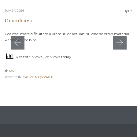
C
July 24, 2026
8

Dificultatea
Cea mai mare dificultate a vremurilor actuale nu este de ordin material.
Paradoxal, de bine…
1698 total views
, 28 views today
MR

POSTED IN:
CAUZE NAŢIONALE