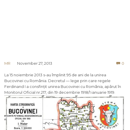
Co
MR
November 27, 2013
0

La 15 noiembrie 2013 s-au împlinit 95 de ani de la unirea
Bucovinei cu România. Decretul — lege prin care regele
Ferdinand I a consfințit unirea Bucovinei cu România, apãrut în
Monitorul Oficial nr.217, din 19 decembrie 1918/1 ianuarie 1919.