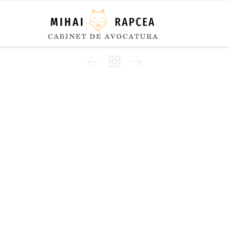


