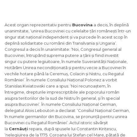
Acest organ reprezentativ pentru
Bucovina
a decis, în deplinã
unanimitate, ‘unirea Bucovinei cu celelalte țãri românești într-un
singur stat național independent și va purcede în acest scop în
deplinã solidaritate cu românii din Transilvania și Ungaria’.
Congresul a decis în unanimitate: ‘Noi, Congresul general al
Bucovinei, întrupând suprema putere a țãrii și fiind investit
singur cu putere legiuitoare, în numele Suveranitãții Naționale,
Hotãrâm Unirea necondiționatã și pentru vecie a Bucovinei în
vechile hotare pânã la Ceremuș, Colacin și Nistru, cu Regatul
României’. În numele Consiliului Național Polonez a vorbit
Stanislas Kwiatowski care a spus: ‘Noi recunoaștem, în
întregime, drepturile imprescriptibile ale poporului român
asupra teritoriilor de la sud de Nistru în general, și în special
asupra Bucovinei’. În numele Consiliului Național German,
delegatul Alois Lebouton a declarat: ‘Consiliul Național German,
în numele germanilor din Bucovina, se pronunțã pentru unirea
Bucovinei cu Regatul României’. Actul istoric sãvârșit
la
Cernãuți
repara, dupã spusele lui Constantin Kirițescu,
‘nelegiuirea de la 1775. Coroana lui Ștefan cel Mare, pãtatã de