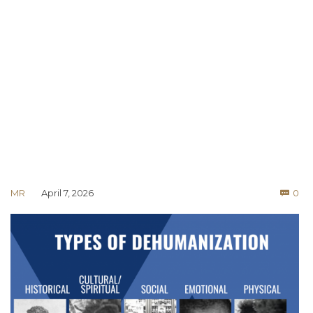
Co
MR
April 7, 2026
0
