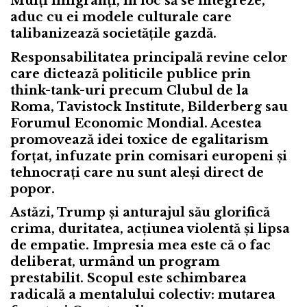
Mulți imigranți, în loc să se integreze,
aduc cu ei modele culturale care
talibanizează societățile gazdă.
Responsabilitatea principală revine celor
care dictează politicile publice prin
think-tank-uri precum Clubul de la
Roma, Tavistock Institute, Bilderberg sau
Forumul Economic Mondial. Acestea
promovează idei toxice de egalitarism
forțat, infuzate prin comisari europeni și
tehnocrați care nu sunt aleși direct de
popor.
Astăzi, Trump și anturajul său glorifică
crima, duritatea, acțiunea violentă și lipsa
de empatie. Impresia mea este că o fac
deliberat, urmând un program
prestabilit. Scopul este schimbarea
radicală a mentalului colectiv: mutarea