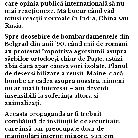
care opinia publică internațională să nu
mai reacționeze. Mă bucur când văd
totuși reacții normale în India, China sau
Rusia.
Spre deosebire de bombardamentele din
Belgrad din anii ’90, când mii de români
au protestat împotriva agresiunii asupra
sârbilor ortodocși chiar de Paște, astăzi
abia dacă apar câteva voci izolate. Planul
de desensibilizare a reușit. Mâine, dacă
bombe ar cădea asupra noastră, nimeni
nu ar mai fi interesat – am devenit
insensibili la suferința altora și
animalizați.
Această propagandă ar fi trebuit
combătută de instituțiile de securitate,
care însă par preocupate doar de
manipulări interne minore. Suntem