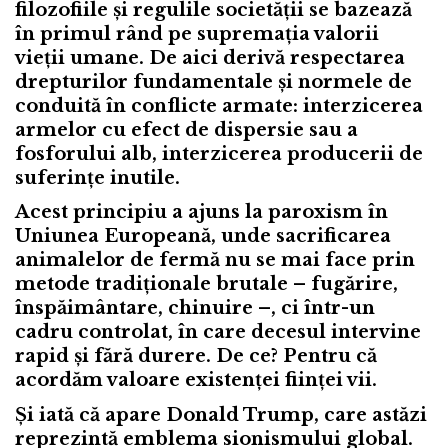
filozofiile și regulile societății se bazează
în primul rând pe supremația valorii
vieții umane. De aici derivă respectarea
drepturilor fundamentale și normele de
conduită în conflicte armate: interzicerea
armelor cu efect de dispersie sau a
fosforului alb, interzicerea producerii de
suferințe inutile.
Acest principiu a ajuns la paroxism în
Uniunea Europeană, unde sacrificarea
animalelor de fermă nu se mai face prin
metode tradiționale brutale – fugărire,
înspăimântare, chinuire –, ci într-un
cadru controlat, în care decesul intervine
rapid și fără durere. De ce? Pentru că
acordăm valoare existenței ființei vii.
Și iată că apare Donald Trump, care astăzi
reprezintă emblema sionismului global.