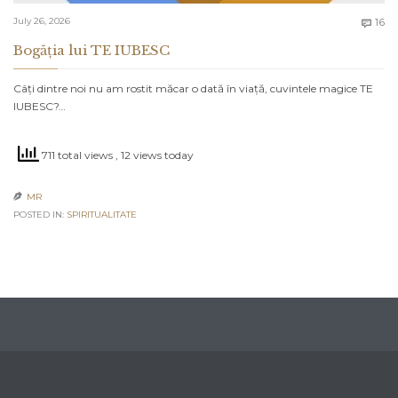
C
July 26, 2026
16

Bogăția lui TE IUBESC
Câți dintre noi nu am rostit măcar o dată în viață, cuvintele magice TE
IUBESC?…
711 total views
, 12 views today
MR

POSTED IN:
SPIRITUALITATE