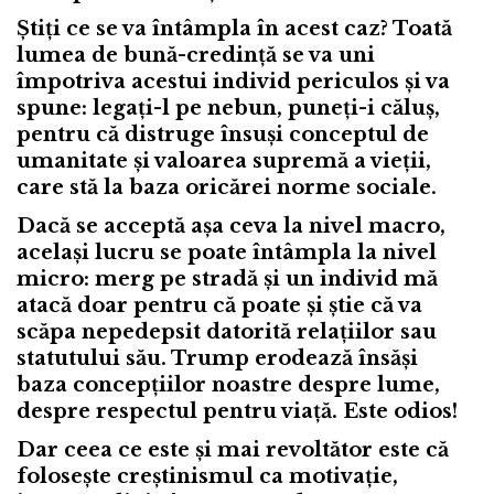
Știți ce se va întâmpla în acest caz? Toată
lumea de bună-credință se va uni
împotriva acestui individ periculos și va
spune: legați-l pe nebun, puneți-i căluș,
pentru că distruge însuși conceptul de
umanitate și valoarea supremă a vieții,
care stă la baza oricărei norme sociale.
Dacă se acceptă așa ceva la nivel macro,
același lucru se poate întâmpla la nivel
micro: merg pe stradă și un individ mă
atacă doar pentru că poate și știe că va
scăpa nepedepsit datorită relațiilor sau
statutului său. Trump erodează însăși
baza concepțiilor noastre despre lume,
despre respectul pentru viață. Este odios!
Dar ceea ce este și mai revoltător este că
folosește creștinismul ca motivație,