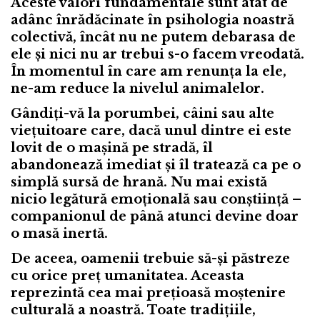
Aceste valori fundamentale sunt atât de
adânc înrădăcinate în psihologia noastră
colectivă, încât nu ne putem debarasa de
ele și nici nu ar trebui s-o facem vreodată.
În momentul în care am renunța la ele,
ne-am reduce la nivelul animalelor.
Gândiți-vă la porumbei, câini sau alte
viețuitoare care, dacă unul dintre ei este
lovit de o mașină pe stradă, îl
abandonează imediat și îl tratează ca pe o
simplă sursă de hrană. Nu mai există
nicio legătură emoțională sau conștiință –
companionul de până atunci devine doar
o masă inertă.
De aceea, oamenii trebuie să-și păstreze
cu orice preț umanitatea. Aceasta
reprezintă cea mai prețioasă moștenire
culturală a noastră. Toate tradițiile,