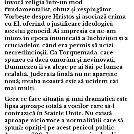
invocă religia într-un mod
fundamentalist, obtuz și respingător.
Vorbește despre Hristos și asociază crima
cu El, oferind o justificare ideologică
acestui genocid. Ai impresia că ne-am
întors în epoca întunecată a Inchiziției și a
cruciadelor, când era permis să ucizi
necredincioșii. Ca Torquemada, care
spunea că dacă omorâm și nevinovați,
Dumnezeu îi va alege pe ai Săi pe lumea
cealaltă.
Judecata finală nu ne aparține
nouă; treaba noastră este să ucidem cât
mai mulți.
Ceea ce face situația și mai dramatică este
lipsa aproape totală a vocilor care să-l
contrazică în Statele Unite. Nu există
aproape nicio voce a normalității care să
spună: opriți-l pe acest pericol public.