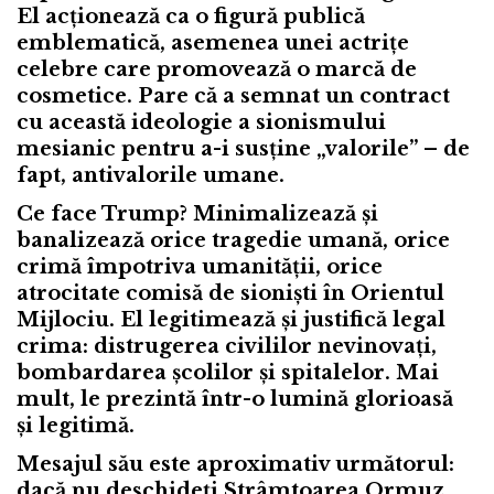
El acționează ca o figură publică
emblematică, asemenea unei actrițe
celebre care promovează o marcă de
cosmetice. Pare că a semnat un contract
cu această ideologie a sionismului
mesianic pentru a-i susține „valorile” – de
fapt, antivalorile umane.
Ce face Trump? Minimalizează și
banalizează orice tragedie umană, orice
crimă împotriva umanității, orice
atrocitate comisă de sioniști în Orientul
Mijlociu. El legitimează și justifică legal
crima: distrugerea civililor nevinovați,
bombardarea școlilor și spitalelor. Mai
mult, le prezintă într-o lumină glorioasă
și legitimă.
Mesajul său este aproximativ următorul:
dacă nu deschideți Strâmtoarea Ormuz,