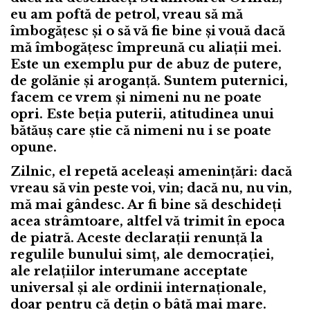
eu am poftă de petrol, vreau să mă
îmbogățesc și o să vă fie bine și vouă dacă
mă îmbogățesc împreună cu aliații mei.
Este un exemplu pur de abuz de putere,
de golănie și aroganță. Suntem puternici,
facem ce vrem și nimeni nu ne poate
opri. Este beția puterii, atitudinea unui
bătăuș care știe că nimeni nu i se poate
opune.
Zilnic, el repetă aceleași amenințări: dacă
vreau să vin peste voi, vin; dacă nu, nu vin,
mă mai gândesc. Ar fi bine să deschideți
acea strâmtoare, altfel vă trimit în epoca
de piatră. Aceste declarații renunță la
regulile bunului simț, ale democrației,
ale relațiilor interumane acceptate
universal și ale ordinii internaționale,
doar pentru că dețin o bâtă mai mare.