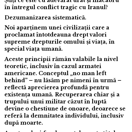
Știți ce este cu adevărat urât și macabru
în întregul conflict tragic cu Iranul?
Dezumanizarea
sistematică.
Noi aparținem unei civilizații care a
proclamat întotdeauna drept valori
supreme
drepturile omului
și
viața
, în
special viața umană.
Aceste principii rămân valabile la nivel
teoretic, inclusiv în cazul armatei
americane. Conceptul „no man left
behind” – nu lăsăm pe nimeni în urmă –
reflectă aprecierea profundă pentru
existența umană. Recuperarea chiar și a
trupului unui militar căzut în luptă
devine o chestiune de onoare, deoarece se
referă la demnitatea individului, inclusiv
după moarte.