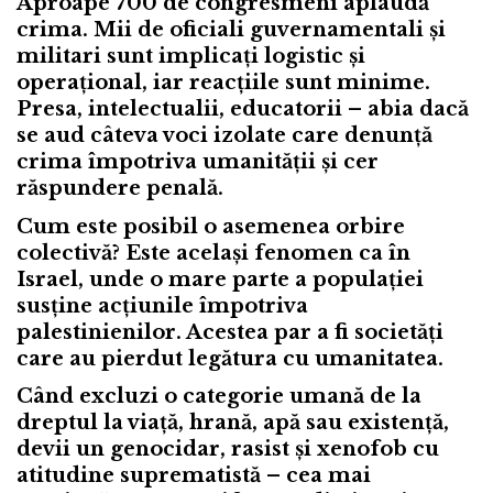
Aproape 700 de congresmeni aplaudă
crima. Mii de oficiali guvernamentali și
militari sunt implicați logistic și
operațional, iar reacțiile sunt minime.
Presa, intelectualii, educatorii – abia dacă
se aud câteva voci izolate care denunță
crima împotriva umanității și cer
răspundere penală.
Cum este posibil o asemenea orbire
colectivă? Este același fenomen ca în
Israel, unde o mare parte a populației
susține acțiunile împotriva
palestinienilor. Acestea par a fi societăți
care au pierdut legătura cu umanitatea.
Când excluzi o categorie umană de la
dreptul la viață, hrană, apă sau existență,
devii un genocidar, rasist și xenofob cu
atitudine suprematistă – cea mai