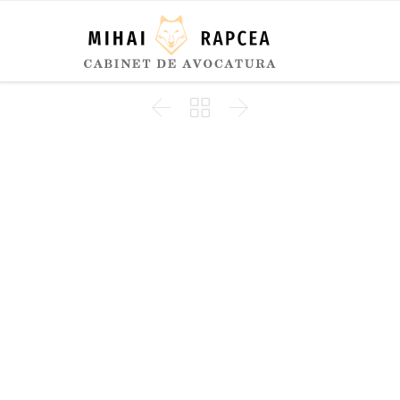


