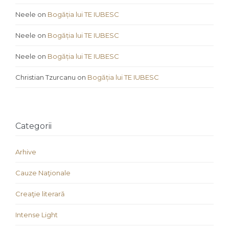
Neele
on
Bogăția lui TE IUBESC
Neele
on
Bogăția lui TE IUBESC
Neele
on
Bogăția lui TE IUBESC
Christian Tzurcanu
on
Bogăția lui TE IUBESC
Categorii
Arhive
Cauze Naţionale
Creaţie literară
Intense Light