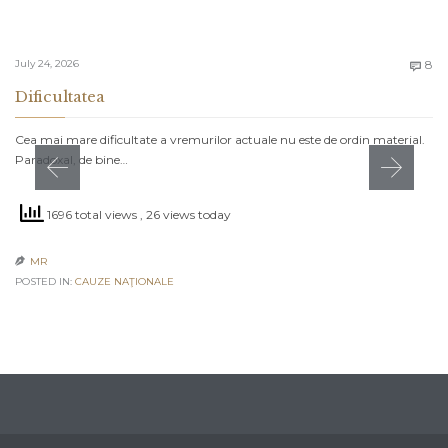
C
July 24, 2026
8

Dificultatea
Cea mai mare dificultate a vremurilor actuale nu este de ordin material.
Paradoxal, de bine…
1696 total views
, 26 views today
MR

POSTED IN:
CAUZE NAŢIONALE