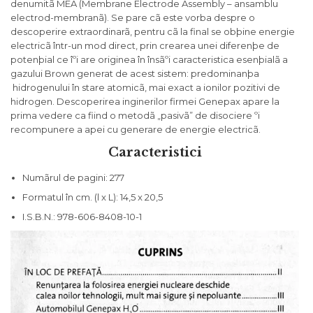
denumitã MEA (Membrane Electrode Assembly – ansamblu
electrod-membranã). Se pare cã este vorba despre o
descoperire extraordinarã, pentru cã la final se obþine energie
electricã într-un mod direct, prin crearea unei diferenþe de
potenþial ce îºi are originea în însãºi caracteristica esenþialã a
gazului Brown generat de acest sistem: predominanþa
hidrogenului în stare atomicã, mai exact a ionilor pozitivi de
hidrogen. Descoperirea inginerilor firmei Genepax apare la
prima vedere ca fiind o metodã „pasivã” de disociere ºi
recompunere a apei cu generare de energie electricã.
Caracteristici
Numãrul de pagini: 277
Formatul în cm. (l x L): 14,5 x 20,5
I.S.B.N.: 978-606-8408-10-1