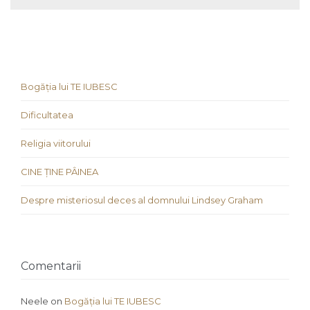
Bogăția lui TE IUBESC
Dificultatea
Religia viitorului
CINE ȚINE PÂINEA
Despre misteriosul deces al domnului Lindsey Graham
Comentarii
Neele
on
Bogăția lui TE IUBESC