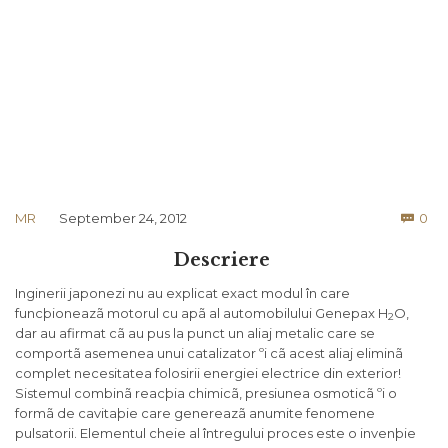
Co
MR
September 24, 2012
0

Descriere
Inginerii japonezi nu au explicat exact modul în care
funcþioneazã motorul cu apã al automobilului Genepax H
O,
2
dar au afirmat cã au pus la punct un aliaj metalic care se
comportã asemenea unui catalizator ºi cã acest aliaj eliminã
complet necesitatea folosirii energiei electrice din exterior!
Sistemul combinã reacþia chimicã, presiunea osmoticã ºi o
formã de cavitaþie care genereazã anumite fenomene
pulsatorii. Elementul cheie al întregului proces este o invenþie