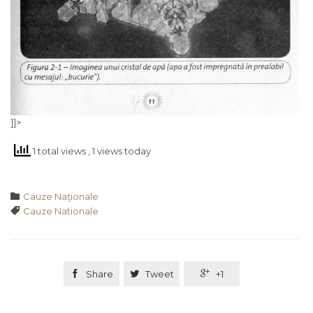
]]>
1 total views
, 1 views today
Category

Cauze Naţionale
Tags

Cauze Nationale

Share

Tweet

+1